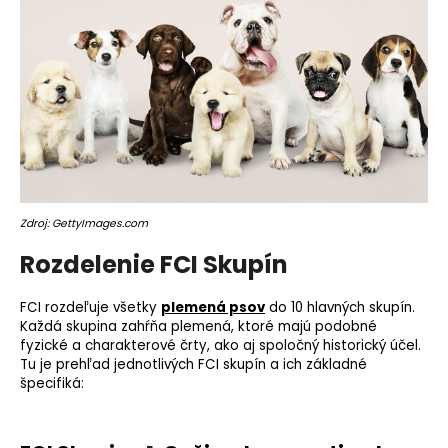
o
r
ú
č
a
m
e
Zdroj: GettyImages.com
Rozdelenie FCI Skupín
FCI rozdeľuje všetky
plemená psov
do 10 hlavných skupín.
Každá skupina zahŕňa plemená, ktoré majú podobné
fyzické a charakterové črty, ako aj spoločný historický účel.
Tu je prehľad jednotlivých FCI skupín a ich základné
špecifiká: