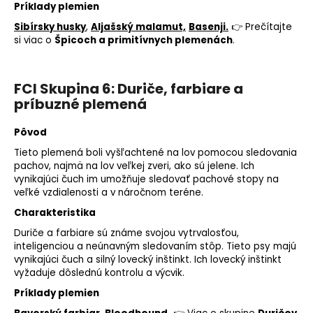
Príklady plemien
Sibírsky husky
,
Aljašský malamut,
Basenji.
👉 Prečítajte
si viac o
Špicoch a primitívnych plemenách
.
FCI Skupina 6: Duriče, farbiare a
príbuzné plemená
Pôvod
Tieto plemená boli vyšľachtené na lov pomocou sledovania
pachov, najmä na lov veľkej zveri, ako sú jelene. Ich
vynikajúci
čuch
im umožňuje sledovať pachové stopy na
veľké vzdialenosti a v náročnom teréne.
Charakteristika
Duriče a farbiare sú známe svojou vytrvalosťou,
inteligenciou a neúnavným sledovaním stôp. Tieto psy majú
vynikajúci čuch a silný lovecký inštinkt. Ich lovecký inštinkt
vyžaduje dôslednú kontrolu a výcvik.
Príklady plemien