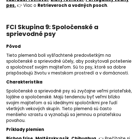
pes.
👉 Viac o
Retrieveroch a vodných psoch
.
FCI Skupina 9: Spoločenské a
sprievodné psy
Pôvod
Tieto plemená boli vyšľachtené predovšetkým na
spoločenské a sprievodné účely, aby poskytovali potešenie
a spoločnosť svojim majiteľom. Sú to psy, ktoré sa dobre
prispôsobujú životu v mestskom prostredí a v domácnosti.
Charakteristika
Spoločenské a sprievodné psy sú zvyčajne veľmi priateľské,
lojálne a spoločenské. Majú tendenciu byť veľmi blízko
svojim majiteľom a sú ideálnymi spoločníkmi pre ľudí
všetkých vekových skupín. Tieto plemená sú často
menšieho vzrastu a vyznačujú sa jemnou a priateľskou
povahou.
Príklady plemien
Bichon frise,
Maltézsky psík,
Chihuahua.
👉 Prečítajte si