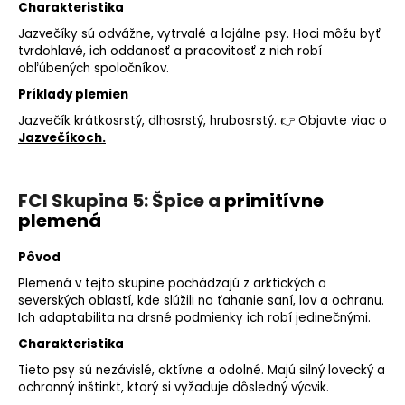
Charakteristika
Jazvečíky sú odvážne, vytrvalé a lojálne psy. Hoci môžu byť
tvrdohlavé, ich oddanosť a pracovitosť z nich robí
obľúbených spoločníkov.
Príklady plemien
Jazvečík krátkosrstý,
dlhosrstý
, hrubosrstý. 👉 Objavte viac o
Jazvečíkoch.
FCI Skupina 5: Špice a
primitívne
plemená
Pôvod
Plemená v tejto skupine pochádzajú z arktických a
severských oblastí, kde slúžili na ťahanie saní, lov a ochranu.
Ich adaptabilita na drsné podmienky ich robí jedinečnými.
Charakteristika
Tieto psy sú nezávislé, aktívne a odolné. Majú silný lovecký a
ochranný inštinkt, ktorý si vyžaduje dôsledný výcvik.