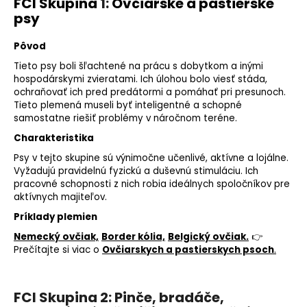
FCI Skupina
1:
Ovčiarske a pastierske
psy
Pôvod
Tieto psy boli šľachtené na prácu s dobytkom a inými
hospodárskymi zvieratami. Ich úlohou bolo viesť stáda,
ochraňovať ich pred predátormi a pomáhať pri presunoch.
Tieto plemená museli byť inteligentné a schopné
samostatne riešiť problémy v náročnom teréne.
Charakteristika
Psy v tejto skupine sú výnimočne učenlivé, aktívne a lojálne.
Vyžadujú pravidelnú fyzickú a duševnú stimuláciu. Ich
pracovné schopnosti z nich robia ideálnych spoločníkov pre
aktívnych majiteľov.
Príklady plemien
Nemecký ovčiak,
Border kólia,
Belgický ovčiak.
👉
Prečítajte si viac o
Ovčiarskych a pastierskych psoch
.
FCI Skupina 2: Pinče, bradáče,