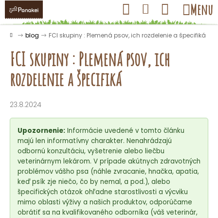
K
Prejsť
Hľadať
Nákupný
Menu
Prihlásenie
na
o
obsah
košík
Späť
Späť
š
Domov
blog
FCI skupiny : Plemená psov, ich rozdelenie a špecifiká
í
FCI skupiny : Plemená psov, ich
k
rozdelenie a špecifiká
Č
o
23.8.2024
p
o
Upozornenie:
Informácie uvedené v tomto článku
t
majú len informatívny charakter. Nenahrádzajú
odbornú konzultáciu, vyšetrenie alebo liečbu
r
veterinárnym lekárom. V prípade akútnych zdravotných
e
problémov vášho psa (náhle zvracanie, hnačka, apatia,
b
keď psík zje niečo, čo by nemal, a pod.), alebo
u
špecifických otázok ohľadne starostlivosti a výcviku
mimo oblasti výživy a našich produktov, odporúčame
j
obrátiť sa na kvalifikovaného odborníka (váš veterinár,