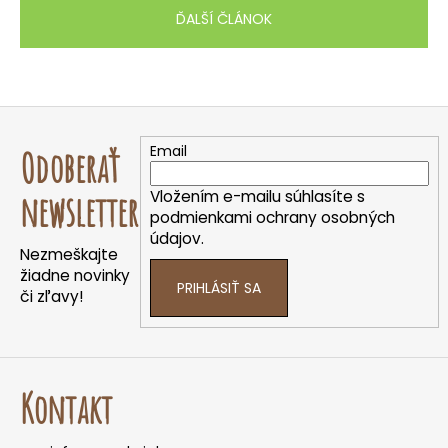
ĎALŠÍ ČLÁNOK
Z
á
Email
Odoberať
p
ä
Vložením e-mailu súhlasíte s
newsletter
t
podmienkami ochrany osobných
údajov.
i
Nezmeškajte
e
žiadne novinky
PRIHLÁSIŤ SA
či zľavy!
Kontakt