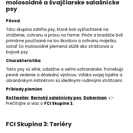
molosoidné a švajčiarske salašnícke
psy
Pôvod
Táto skupina zahŕňa psy, ktoré boli vyšľachtené na
stráženie, ochranu a prácu na farme. Pinče a bradáče boli
primárne používané na lov škodcov a ochranu majetku,
zatiaľ čo molosoidné plemená slúžili ako strážcovia a
bojové psy.
Charakteristika
Tieto psy sú silné, odvážne a veľmi ochranárske. Potrebujú
pevné vedenie a dôslednú výchovu. Vďaka svojej lojalite a
obranárskym inštinktom sú ideálnymi rodinnými strážcami.
Príklady plemien
Rottweiler
,
Bernský salašnícky pes
,
Doberman
. 👉
Prečítajte si viac o
FCI Skupine 2.
FCI Skupina 3: Teriéry