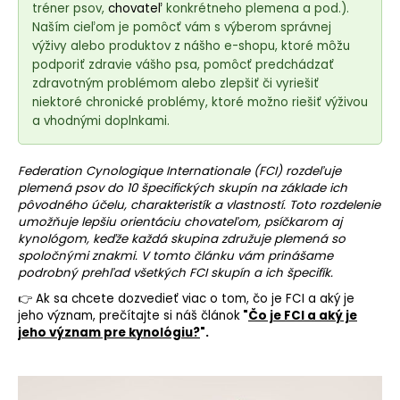
e
tréner psov,
chovateľ
konkrétneho plemena a pod.).
t
Naším cieľom je pomôcť vám s výberom správnej
e
výživy alebo produktov z nášho e-shopu, ktoré môžu
podporiť zdravie vášho psa, pomôcť predchádzať
n
zdravotným problémom alebo zlepšiť či vyriešiť
á
niektoré chronické problémy, ktoré možno riešiť výživou
j
a vhodnými doplnkami.
s
ť
Federation Cynologique Internationale (FCI) rozdeľuje
?
plemená psov do 10 špecifických skupín na základe ich
pôvodného účelu, charakteristík a vlastností. Toto rozdelenie
umožňuje lepšiu orientáciu chovateľom, psíčkarom aj
kynológom, keďže každá skupina združuje plemená so
spoločnými znakmi. V tomto článku vám prinášame
podrobný prehľad všetkých FCI skupín a ich špecifík.
HĽADAŤ
👉 Ak sa chcete dozvedieť viac o tom, čo je FCI a aký je
jeho význam, prečítajte si náš článok
"
Čo je FCI a aký je
jeho
význam pre kynológiu?
".
O
d
p