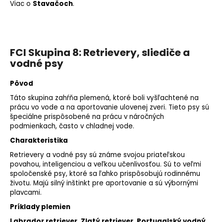
Viac o
Stavačoch
.
FCI Skupina 8: Retrievery, sliediče a
vodné psy
Pôvod
Táto skupina zahŕňa plemená, ktoré boli vyšľachtené na
prácu vo vode a na
aportovanie
ulovenej zveri. Tieto psy sú
špeciálne prispôsobené na prácu v náročných
podmienkach, často v chladnej vode.
Charakteristika
Retrievery a vodné psy sú známe svojou priateľskou
povahou, inteligenciou a veľkou učenlivosťou. Sú to veľmi
spoločenské psy, ktoré sa ľahko prispôsobujú rodinnému
životu. Majú silný inštinkt pre aportovanie a sú výbornými
plavcami.
Príklady plemien
Labrador retriever
,
Zlatý retriever
,
Portugalský vodný