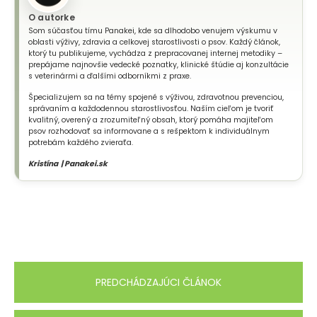
O autorke
Som súčasťou tímu Panakei, kde sa dlhodobo venujem výskumu v
oblasti výživy, zdravia a celkovej starostlivosti o psov. Každý článok,
ktorý tu publikujeme, vychádza z prepracovanej internej metodiky –
prepájame najnovšie vedecké poznatky, klinické štúdie aj konzultácie
s veterinármi a ďalšími odborníkmi z praxe.
Špecializujem sa na témy spojené s výživou, zdravotnou prevenciou,
správaním a každodennou starostlivosťou. Naším cieľom je tvoriť
kvalitný, overený a zrozumiteľný obsah, ktorý pomáha majiteľom
psov rozhodovať sa informovane a s rešpektom k individuálnym
potrebám každého zvieraťa.
Kristína | Panakei.sk
PREDCHÁDZAJÚCI ČLÁNOK