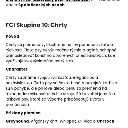
viac o
Spoločenských psoch
.
FCI Skupina 10: Chrty
Pôvod
Chrty sú plemená vyšľachtené na lov pomocou zraku a
rýchlosti. Tieto psy sú výnimočne rýchle a agilné, schopné
prenasledovať korisť na otvorených priestranstvách, kde
využívajú svoj výnimočne ostrý zrak.
Charakter
Chrty sú známe svojou rýchlosťou, eleganciou a
nezávislosťou. Tieto psy sú často tiché a pokojné, keď nie
sú v pohybe, ale pri love alebo behu sa premenia na
mimoriadne výkonné a rýchle stroje. Sú to veľmi jemné a
láskavé psy, ktoré sa výborne prispôsobujú životu v
domácnosti.
Príklady plemien
Greyhound
, Afgánsky chrt, Whippet. 👉 Viac o
Chrtoch
.