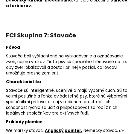
Bavorský farbiar
,
Bloodhound.
👉 Viac o skupine
Duričov
a farbiarov.
FCI Skupina 7: Stavače
Pôvod
Stavače boli vyšľachtené na vyhľadávanie a označovanie
zveri, najmä vtákov. Tieto psy sú špeciálne trénované na to,
aby zver lokalizovali a zostali pri nej v pozícii, čo lovcovi
umožňuje presne zamieriť.
Charakteristika
Stavače sú inteligentné, učenlivé a majú výborný čuch. Sú to
veľmi poslušné a ľahko ovládateľné psy, ktoré sú výbornými
spoločníkmi pri love, ale aj v rodinnom prostredí. Ich
schopnosť rýchlo sa učiť a prispôsobovať sa robí z nich
ideálnych spoločníkov pre aktívnych ľudí.
Príklady plemien
Weimarský stavač,
Anglický pointer,
Nemecký stavač. 👉