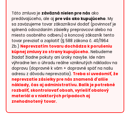
o
r
Táto zmluva je
záväzná nielen pre nás
ako
ú
predávajúceho, ale aj
pre vás ako kupujúceho
. My
č
sa zaväzujeme tovar zákazníkovi dodať (povinnosť je
splnená odovzdaním zásielky prepravcovi alebo na
a
miesto osobného odberu) a koncový zákazník tento
m
tovar prevziať a zaplatiť (§ 588 zákona č. 40/1964
e
Zb.)
Neprevzatím tovaru dochádza k porušeniu
kúpnej zmluvy zo strany kupujúceho.
Nebudeme
žiadať žiadne pokuty ani úroky navyše. Ide nám
výhradne len o úhradu reálne vzniknutých nákladov na
dopravu (dopravné k vám + dopravné späť na našu
adresu z dôvodu neprevzatia).
Treba si uvedomiť, že
neprevzatie zásielky pre nás znamená ďalšie
náklady, čas aj administratívu. Balík je potrebné
rozbaliť, skontrolovať obsah, vyriešiť obalový
materiál a v niektorých prípadoch aj
znehodnotený tovar.