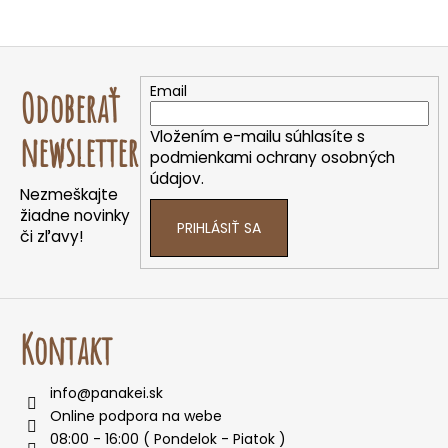
Z
á
Email
Odoberať
p
ä
Vložením e-mailu súhlasíte s
newsletter
t
podmienkami ochrany osobných
údajov.
i
Nezmeškajte
e
žiadne novinky
PRIHLÁSIŤ SA
či zľavy!
Kontakt
info
@
panakei.sk
Online podpora na webe
08:00 - 16:00 ( Pondelok - Piatok )