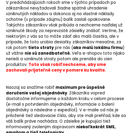
V predchádzajúcich rokoch sme v týchto prípadoch po
zákazníkovi nevyžadovali žiadne spätné uhradenie
vzniknutých nákladov a dokonca aj na vlastné náklady
ochotne (v prípade záujmu) balík zaslali opakovane.
Takýchto zákazníkov však pribúda a nechceme naďalej už
vzniknuté škody za neprevzaté zásielky znášať. Veríme, že
niektorým z vás sa to môže zdať ako malá čiastka, ale v
prípade, že toto urobia desiatky zákazníkov mesačne, za
rok potom
tieto straty
pre nás (
ako malú lokálnu firmu
)
už vážne
nie sú zanedbateľné.
Veľa e-shopov toto nijako
nerieši a vzniknuté straty potom ale prenáša do cien
produktov.
Toto však robiť nechceme, aby sme
zachovali prijateľné ceny v pomere ku kvalite.
Naozaj sa snažíme robiť
maximum pre úspešné
doručenie vašej objednávky
. Zákazníka vopred
dostatočne informujeme o každom kroku v celom procese
(e-mail s potvrdením objednávky, informácie o balení
objednávky a následne o expedícii). V e-maile od nás je
priložené tiež sledovacie číslo, aby ste mali prehľad, kde sa
váš balík práve nachádza. O zásielke je kupujúci tiež
informovaný zvoleným dopravcom
niekoľkokrát SMS,
emailom a tiež telefonicky.