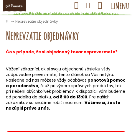
K
Prejsť
Hľadať
Nákupný
Menu
Prihlásenie
na
o
obsah
košík
Späť
Späť
š
Domov
Neprevzatie objednávky
í
Neprevzatie objednávky
k
Čo v prípade, že si objednaný tovar neprevezmete?
Č
o
Vážení zákazníci, ak si svoju objednanú zásielku vždy
p
zodpovedne prevezmete, tento článok sa Vás netýka.
o
Následne od nás môžete vždy očakávať
pohotovú pomoc
t
a poradenstvo
, či už pri výbere správnych produktov, tak
pri riešení akýchkoľvek problémov. K dispozícii vám budeme
r
od pondelka do piatku,
od 8:00 do 18:00.
Pre našich
e
zákazníkov sa snažíme robiť maximum.
Vážime si, že ste
b
nakúpili práve u nás.
u
j