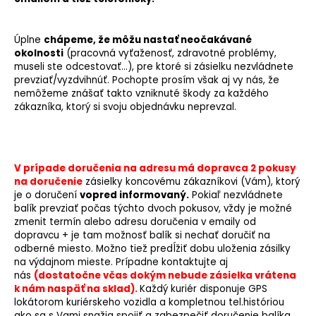
Úplne
chápeme, že môžu nastať neočakávané
okolnosti
(pracovná vyťaženosť, zdravotné problémy,
museli ste odcestovať…), pre ktoré si zásielku nezvládnete
prevziať/vyzdvihnúť. Pochopte prosím však aj vy nás, že
nemôžeme znášať takto vzniknuté škody za každého
zákazníka, ktorý si svoju objednávku neprevzal.
V prípade doručenia na adresu má dopravca 2 pokusy
na doručenie
zásielky koncovému zákazníkovi (Vám
), ktorý
je o doručení
vopred informovaný.
Pokiaľ nezvládnete
balík prevziať počas týchto dvoch pokusov, vždy je možné
zmenit termín alebo adresu doručenia v emaily od
dopravcu + je tam možnosť balík si nechať doručiť na
odberné miesto. Možno tiež predĺžiť dobu uloženia zásilky
na výdajnom mieste. Prípadne kontaktujte aj
nás
(dostatočne včas dokým nebude zásielka vrátena
k nám naspäť na sklad).
Každý kuriér disponuje GPS
lokátorom kuriérskeho vozidla a kompletnou tel.históriou
ako sa s Vami snažia spojiť a zabezpečiť doručenie balíka.