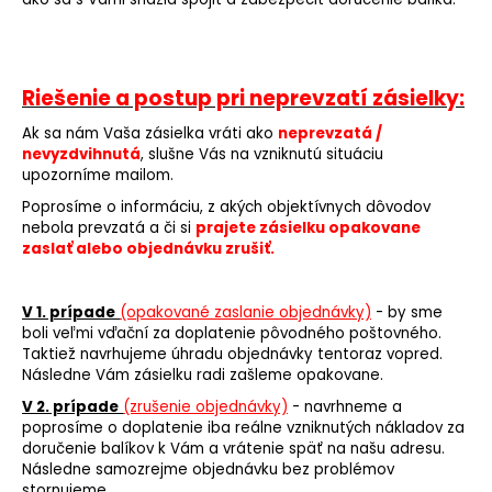
Riešenie a postup pri neprevzatí zásielky:
Ak sa nám Vaša zásielka vráti ako
neprevzatá /
nevyzdvihnutá
, slušne Vás na vzniknutú situáciu
upozorníme mailom.
Poprosíme o informáciu, z akých objektívnych dôvodov
nebola prevzatá a či si
prajete zásielku opakovane
zaslať alebo objednávku zrušiť.
V 1. prípade
(opakované zaslanie objednávky)
- by sme
boli veľmi vďační za doplatenie pôvodného poštovného.
Taktiež navrhujeme úhradu objednávky tentoraz vopred.
Následne Vám zásielku radi zašleme opakovane.
V 2. prípade
(zrušenie objednávky)
- navrhneme a
poprosíme o doplatenie iba reálne vzniknutých nákladov za
doručenie balíkov k Vám a vrátenie späť na našu adresu.
Následne samozrejme objednávku bez problémov
stornujeme.