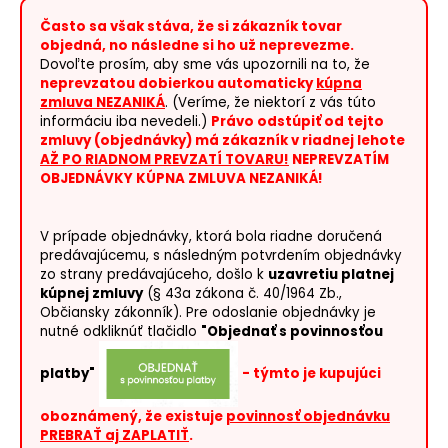
e
t
Často sa však stáva, že si zákazník tovar
objedná, no následne si ho už neprevezme.
e
Dovoľte prosím, aby sme vás upozornili na to, že
n
neprevzatou dobierkou automaticky
kúpna
á
zmluva NEZANIKÁ
. (Veríme, že niektorí z vás túto
informáciu iba nevedeli.)
Právo odstúpiť od tejto
j
zmluvy (objednávky) má zákazník v riadnej lehote
s
AŽ PO RIADNOM PREVZATÍ TOVARU!
NEPREVZATÍM
OBJEDNÁVKY KÚPNA ZMLUVA NEZANIKÁ!
ť
?
V prípade objednávky, ktorá bola riadne doručená
predávajúcemu, s následným potvrdením objednávky
zo strany predávajúceho, došlo k
uzavretiu platnej
kúpnej zmluvy
(§ 43a zákona č. 40/1964 Zb.,
Občiansky zákonník). Pre odoslanie objednávky je
HĽADAŤ
nutné odkliknúť tlačidlo
"Objednať s povinnosťou
platby"
- týmto je kupujúci
O
oboznámený, že existuje
povinnosť objednávku
d
PREBRAŤ aj ZAPLATIŤ
.
p