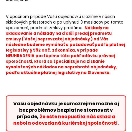
V opačnom prípade Vašu objednávku uložíme v našich
skladových priestoroch a po uplynutí 3 mesiacov po tomto
upozornení, predmet zmluvy predáme.
Náklady na
skladovanie a náklady na ďalší predaj predmetu
zmluvy ( Vašej neprevzatej objednávky ) od Vás
následne budeme vymáhať a požadovať podľa platnej
legislatívy § 592 obč. zákonníka, v prípade
NEUHRADENIA postúpime túto pohľadávku právnej
spoločnosti, ktorá sa špecializuje na získanie
vynaložených nákladov na neprebraté objednávky,
podľa aktuálne platnej legislatívy na Slovensku.
Vašu objednávku je samozrejme možné aj
bez problémov bezplatne stornovať v
prípade,
že ešte neopustila náš sklad a
nebola odovzdaná kuriérskej spoločnosti.