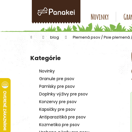
K
Prejsť
na
o
obsah
Späť
Späť
Novinky
Gran
š
do
do
í
k
obchodu
obchodu
Domov
blog
Plemená psov / Psie plemená 
B
o
Kategórie
Preskočiť
č
kategórie
n
Novinky
ý
Granule pre psov
p
Pamlsky pre psov
a
Doplnky výživy pre psov
n
Konzervy pre psov
e
Kapsičky pre psov
l
Antiparazitiká pre psov
Kozmetika pre psov