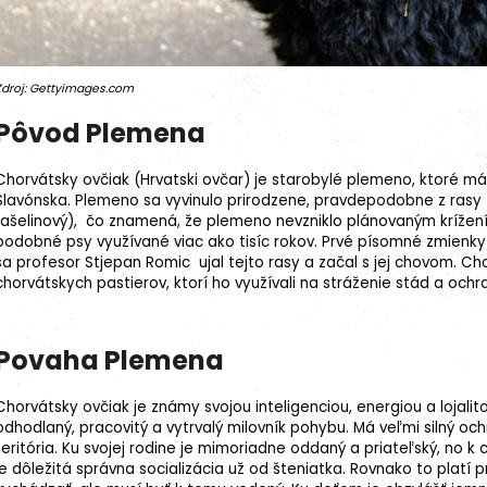
Zdroj: Gettyimages.com
Pôvod Plemena
Chorvátsky ovčiak (Hrvatski ovčar) je starobylé
plemeno
, ktoré má
Slavónska. Plemeno sa vyvinulo prirodzene, pravdepodobne z rasy z
rašelinový), čo znamená, že plemeno nevzniklo plánovaným krížení
podobné psy využívané viac ako tisíc rokov. Prvé písomné zmienky
sa profesor Stjepan Romic ujal tejto rasy a začal s jej chovom. C
chorvátskych pastierov, ktorí ho využívali na stráženie stád a och
Povaha Plemena
Chorvátsky ovčiak je známy svojou inteligenciou, energiou a lojalit
odhodlaný, pracovitý a vytrvalý milovník pohybu. Má veľmi silný oc
teritória. Ku svojej rodine je mimoriadne oddaný a priateľský, no 
je dôležitá správna
socializácia
už od šteniatka. Rovnako to platí pr