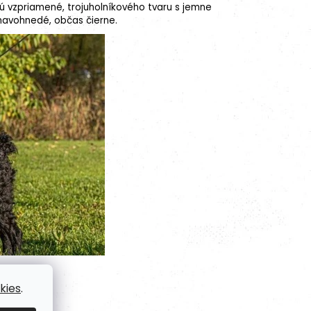
sú vzpriamené, trojuholníkového tvaru s jemne
tmavohnedé, občas čierne.
kies
.