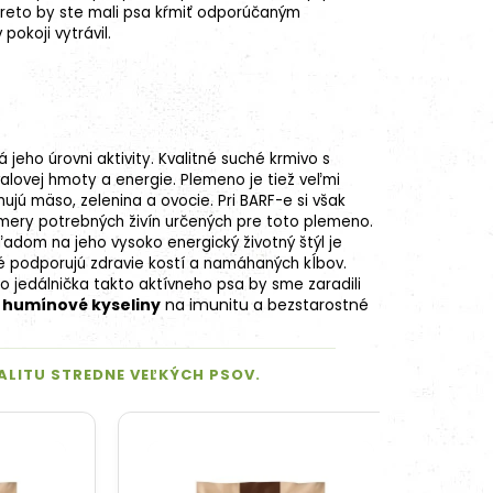
 preto by ste mali psa kŕmiť odporúčaným
pokoji vytrávil.
eho úrovni aktivity. Kvalitné
suché krmivo
s
alovej hmoty a energie. Plemeno je tiež veľmi
nujú mäso, zelenina a ovocie. Pri BARF-e si však
mery potrebných živín určených pre toto plemeno.
adom na jeho vysoko energický životný štýl je
ré podporujú zdravie kostí a namáhaných kĺbov.
o jedálnička takto aktívneho psa by sme zaradili
ž
humínové kyseliny
na imunitu a bezstarostné