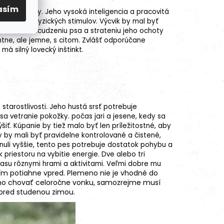
asím
odané povely. Jeho vysoká inteligencia a pracovitá
álnych a fyzických stimulov. Výcvik by mal byť
 viesť k odcudzeniu psa a strateniu jeho ochoty
antne, ale jemne, s citom. Zvlášť odporúčane
á silný lovecký inštinkt.
tarostlivosti. Jeho hustá srsť potrebuje
sa vetranie pokožky. počas jari a jesene, kedy sa
ť. Kúpanie by tiež malo byť len príležitostné, aby
ry by mali byť pravidelne kontrolované a čistené,
li vyššie, tento pes potrebuje dostatok pohybu a
 priestoru na vybitie energie. Dve alebo tri
asu rôznymi hrami a aktivitami. Veľmi dobre mu
ním potiahne vpred. Plemeno nie je vhodné do
é ho chovať celoročne vonku, samozrejme musí
 pred studenou zimou.