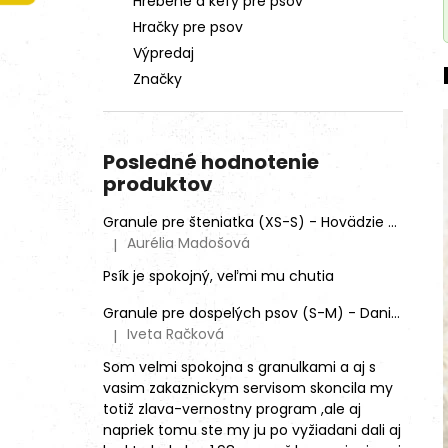
Hrebene a kefy pre psov
Hračky pre psov
Výpredaj
Značky
Posledné hodnotenie
produktov
Granule pre šteniatka (XS-S) - Hovädzie + Morčacie 4kg
Aurélia Madošová
|
Hodnotenie produktu je 5 z 5 hviezdičiek.
Psík je spokojný, veľmi mu chutia
Granule pre dospelých psov (S-M) - Daniel škvrnitý (SENSITIVE)
Iveta Račková
|
Hodnotenie produktu je 5 z 5 hviezdičiek.
Som velmi spokojna s granulkami a aj s
vasim zakaznickym servisom skoncila my
totiž zlava-vernostny program ,ale aj
napriek tomu ste my ju po vyžiadani dali aj