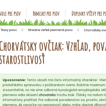
ule pre psov
Pamlsky pre psov
Doplnky výživy pre p
Čo potrebujete nájsť?
/ Rasy psov
Stredne veľké plemená psov
Chorvátsky ovč
Chorvátsky ovčiak: Vzhľad, pov
HĽADAŤ
starostlivosť
Odporúčame
Upozornenie:
Tento obsah má čisto informačný charakter. Všet
priateľského sprievodcu v psíčkarskom svete. Robíme maximum p
zrozumiteľné, no nie sme odborná kynologická encyklopédia. Môž
plemena vidia skúsení
chovatelia
trochu inak. Články na našom 
informatívny prehľad. Pre odborné poradenstvo sa, prosím, obrá
plemena. Ak narazíte na nepresnosť alebo máte vlastné dlhoročn