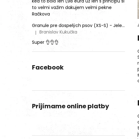
ked to bolo len 1,98 eura už len s principu si
to velmi važim dakujem velmi pekne
Račkova
Granule pre dospelých psov (XS-S) - Jeleň lesný (SENSITIVE) 9kg
Branislav Kukučka
|
Hodnotenie produktu je 5 z 5 hviezdičiek.
Super 👌👌👌
Facebook
Prijímame online platby