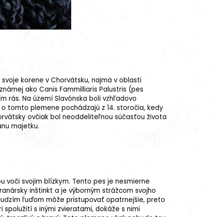
 svoje korene v Chorvátsku, najmä v oblasti
námej ako Canis Fammilliaris Palustris (pes
m rás. Na území Slavónska boli vzhľadovo
 o tomto plemene pochádzajú z 14. storočia, kedy
horvátsky ovčiak bol neoddeliteľnou súčasťou života
ranu majetku.
ou voči svojim blízkym. Tento pes je nesmierne
hranársky inštinkt a je výborným strážcom svojho
k cudzím ľuďom môže pristupovať opatrnejšie, preto
i spolužití s inými zvieratami, dokáže s nimi