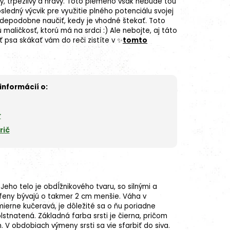
ý, trpezlivý a hravý. Toto plemeno však nebude tou
ledný výcvik pre využitie plného potenciálu svojej
depodobne naučiť, kedy je vhodné štekať. Toto
aličkosť, ktorú má na srdci :) Ale nebojte, aj táto
 psa skákať vám do reči zistíte v ✨
tomto
informácií o:
r
rič
Jeho telo je obdĺžnikového tvaru, so silnými a
, feny bývajú o takmer 2 cm menšie. Váha v
 mierne kučeravá, je dôležité sa o ňu poriadne
lstnatená. Základná farba srsti je čierna, pričom
. V obdobiach výmeny srsti sa vie sfarbiť do siva.