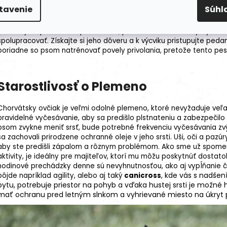
tavenie
Súhl
Chorvátsky ovčiak je veľmi učenlivý a rýchlo reaguje na správne p
povaha si však vyžadujú majiteľa, ktorý mu poskytne dostatok ment
založený na pozitívnom posilňovaní, pretože tvrdé metódy by mohli
spolupracovať. Získajte si jeho dôveru a k výcviku pristupujte ped
poriadne so psom natrénovať povely privolania, pretože tento pes m
Starostlivosť o Plemeno
Chorvátsky ovčiak je veľmi odolné plemeno, ktoré nevyžaduje veľa s
pravidelné vyčesávanie, aby sa predišlo plstnateniu a zabezpečilo 
psom zvykne meniť srsť, bude potrebné frekvenciu vyčesávania zvýši
sa zachovali prirodzene ochranné oleje v jeho srsti. Uši, oči a pazú
aby ste predišli zápalom a rôznym problémom. Ako sme už spomenu
aktivity, je ideálny pre majiteľov, ktorí mu môžu poskytnúť dostatok
hodinové prechádzky denne sú nevyhnutnosťou, ako aj vypĺňanie č
, kde vás s nadše
pôjde napríklad
agility
, alebo aj taký
canicross
bytu, potrebuje priestor na pohyb a vďaka hustej srsti je možn
mať ochranu pred letným slnkom a vyhrievané miesto na úkryt