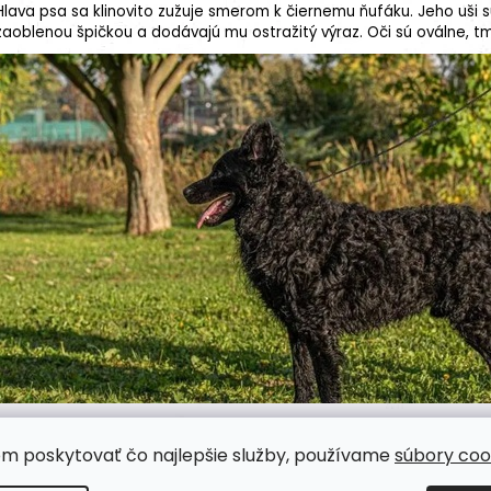
Hlava psa sa klinovito zužuje smerom k čiernemu ňufáku. Jeho uši 
zaoblenou špičkou a dodávajú mu ostražitý výraz. Oči sú oválne, 
Zdroj: Google.com
om poskytovať čo najlepšie služby, používame
súbory coo
Výcvik