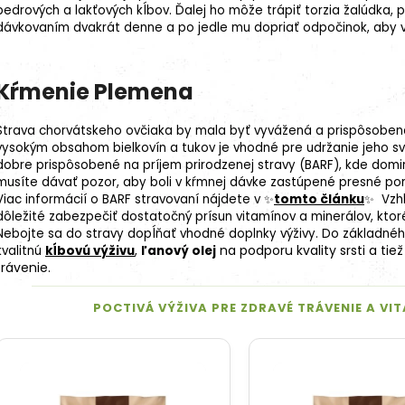
bedrových a lakťových kĺbov. Ďalej ho môže trápiť torzia žalúdka,
dávkovaním dvakrát denne a po jedle mu dopriať odpočinok, aby v 
Kŕmenie Plemena
Strava chorvátskeho ovčiaka by mala byť vyvážená a prispôsobená j
vysokým obsahom bielkovín a tukov je vhodné pre udržanie jeho sv
dobre prispôsobené na príjem prirodzenej stravy (
BARF
), kde domi
musíte dávať pozor, aby boli v kŕmnej dávke zastúpené presné po
Viac informácií o BARF stravovaní nájdete v ✨
tomto článku
✨ Vzhľ
dôležité zabezpečiť dostatočný prísun vitamínov a minerálov, kto
Nebojte sa do stravy dopĺňať vhodné doplnky výživy. Do základnéh
na podporu kvality srsti a tie
kvalitnú
kĺbovú výživu
,
ľanový olej
trávenie.