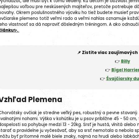
vychádzať, ale musí byť k tomu vedený. Ku deťom je obzvlášť jemn
najlepšou voľbou pre neskúsených majiteľov, pretože potrebuje dôs
povahy. Okrem poslušnostného výcviku ho tiež budete musieť prav
ovčiarske plemeno totiž veľmi rado a veľmi nahlas oznamuje každú m
jeho vlastnosť sa dá napraviť dôsledným tréningom. A ako odnaučiť
článku✨.
📌 Zistite viac zaujímavých 
👉
Billy
👉
Bígel Harrie
👉
Švajčiarsky du
Vzhľad Plemena
Chorvátsky ovčiak je stredne veľký pes, robustný a pevne stavaný. 
svalnatými nohami.
Výška v kohútiku
je u psov približne 45 - 50 cm
dospelosti sa pohybuje medzi 13 - 20kg. Srsť je hustá, vlnitá alebo
starať a pravidelne ju vyčesávať, aby sa srsť nemotala a nebola sp
môžu byť prítomné malé
biele znaky
, najmä na hrudi alebo labkách