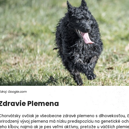
Zdroj: Google.com
Zdravie Plemena
Chorvátsky ovčiak je všeobecne zdravé plemeno s dlhovekosťou, č
prirodzený vývoj plemena má nízku predispozíciu na
genetické och
jeho kĺbov, najmä ak je pes veľmi aktívny, pretože u väčších plem