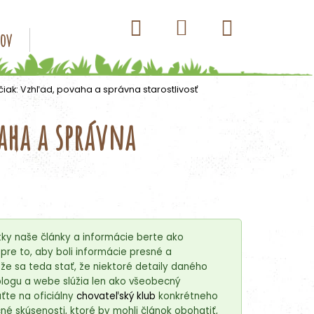
Hľadať
Nákupný
Prihlásenie
sov
Konzervy pre psov
Kapsičky pre psov
Antip
košík
iak: Vzhľad, povaha a správna starostlivosť
aha a správna
ky naše články a informácie berte ako
re to, aby boli informácie presné a
e sa teda stať, že niektoré detaily daného
blogu a webe slúžia len ako všeobecný
ťte na oficiálny
chovateľský klub
konkrétneho
é skúsenosti, ktoré by mohli článok obohatiť,