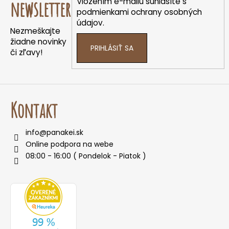
ä
Vložením e-mailu súhlasíte s
newsletter
t
podmienkami ochrany osobných
údajov.
i
Nezmeškajte
e
žiadne novinky
PRIHLÁSIŤ SA
či zľavy!
Kontakt
info
@
panakei.sk
Online podpora na webe
08:00 - 16:00 ( Pondelok - Piatok )