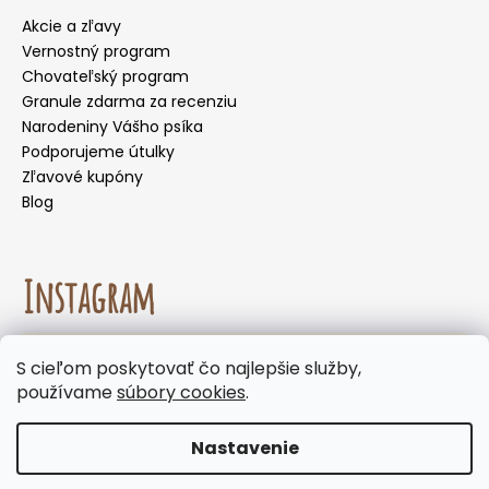
Akcie a zľavy
Vernostný program
Chovateľský program
Granule zdarma za recenziu
Narodeniny Vášho psíka
Podporujeme útulky
Zľavové kupóny
Blog
Instagram
☀️🌡️ Odporúčanie na letné mesiace. Počas letných
S cieľom poskytovať čo najlepšie služby,
mesiacov neodporúčame voliť doručenie do
Sledovať na Instagrame
používame
súbory cookies
.
samoobslužných boxov, kde môžu byť zásielky
vystavené vysokým teplotám. Keďže naše
produkty neobsahujú chemické konzervanty,
Nastavenie
odporúčame zvoliť doručenie na adresu alebo
Vytvoril Shoptet
výdajné miesto s obsluhou. Ďakujeme, že spolu s