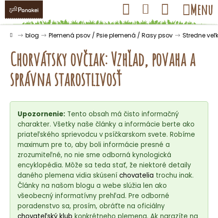
K
Prejsť
Hľadať
Nákupný
Menu
Prihlásenie
na
o
obsah
košík
Späť
Späť
š
Domov
blog
Plemená psov / Psie plemená / Rasy psov
Stredne veľ
í
Chorvátsky ovčiak: Vzhľad, povaha a
k
správna starostlivosť
Č
o
Upozornenie:
Tento obsah má čisto informačný
p
charakter. Všetky naše články a informácie berte ako
o
priateľského sprievodcu v psíčkarskom svete. Robíme
t
maximum pre to, aby boli informácie presné a
r
zrozumiteľné, no nie sme odborná kynologická
encyklopédia. Môže sa teda stať, že niektoré detaily
e
daného plemena vidia skúsení
chovatelia
trochu inak.
b
Články na našom blogu a webe slúžia len ako
u
všeobecný informatívny prehľad. Pre odborné
j
poradenstvo sa, prosím, obráťte na oficiálny
chovateľský klub
konkrétneho plemena. Ak narazíte na