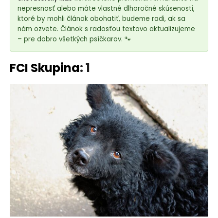
e
nepresnosť alebo máte vlastné dlhoročné skúsenosti,
t
ktoré by mohli článok obohatiť, budeme radi, ak sa
e
nám ozvete. Článok s radosťou textovo aktualizujeme
n
– pre dobro všetkých psíčkarov. 🐾
á
j
FCI Skupina
: 1
s
ť
?
HĽADAŤ
O
d
p