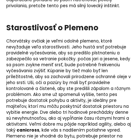
privolania, pretože tento pes má silný lovecký inštinkt.
Starostlivosť o Plemeno
Chorvátsky ovčiak je veľmi odolné plemeno, ktoré
nevyžaduje veľa starostlivosti. Jeho hustá srsť potrebuje
pravidelné vyčesávanie, aby sa predišlo plstnateniu a
zabezpečilo sa vetranie pokožky. počas jari a jesene, kedy
sa psom zvykne meniť srsť, bude potrebné frekvenciu
vyčesávania zvýšiť. Kúpanie by tiež malo byť len
príležitostné, aby sa zachovali prirodzene ochranné oleje v
jeho srsti. Uši, oči a pazúry by mali byť pravidelne
kontrolované a čistené, aby ste predišli zápalom a rôznym
problémom. Ako sme už spomenuli vyššie, tento pes
potrebuje dostatok pohybu a aktivity, je ideálny pre
majiteľov, ktorí mu môžu poskytnúť dostatok priestoru na
vybitie energie. Dve alebo tri hodinové prechádzky denne
sú nevyhnutnosťou, ako aj vypĺňanie času rôznymi hrami a
aktivitami. Veľmi dobre mu pôjde napríklad
agility
, alebo aj
, kde vás s nadšením potiahne vpred.
taký
canicross
Plemeno nie je vhodné do bytu, potrebuje priestor na