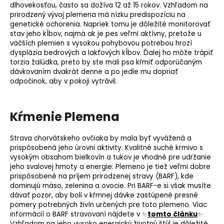
dlhovekosťou, často sa dožíva 12 až 15 rokov. Vzhľadom na
prirodzený vývoj plemena má nízku predispozíciu na
genetické ochorenia
. Napriek tomu je dôležité monitorovať
stav jeho kĺbov, najmä ak je pes veľmi aktívny, pretože u
väčších plemien s vysokou pohybovou potrebou hrozí
dysplázia bedrových a lakťových kĺbov. Ďalej ho môže trápiť
torzia žalúdka, preto by ste mali psa kŕmiť odporúčaným
dávkovaním dvakrát denne a po jedle mu dopriať
odpočinok, aby v pokoji vytrávil.
Kŕmenie Plemena
Strava chorvátskeho ovčiaka by mala byť vyvážená a
prispôsobená jeho úrovni aktivity. Kvalitné
suché krmivo
s
vysokým obsahom bielkovín a tukov je vhodné pre udržanie
jeho svalovej hmoty a energie. Plemeno je tiež veľmi dobre
prispôsobené na príjem prirodzenej stravy (
BARF
), kde
dominujú mäso, zelenina a ovocie. Pri BARF-e si však musíte
dávať pozor, aby boli v kŕmnej dávke zastúpené presné
pomery potrebných živín určených pre toto plemeno. Viac
informácií o BARF stravovaní nájdete v ✨
tomto článku
✨
Vzhľadom na jeho vysoko energický životný štýl je dôležité