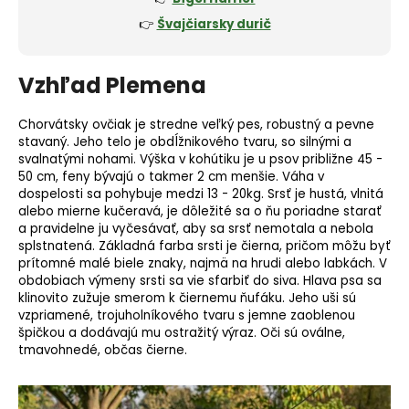
👉
Švajčiarsky durič
Vzhľad Plemena
Chorvátsky ovčiak je stredne veľký pes, robustný a pevne
stavaný. Jeho telo je obdĺžnikového tvaru, so silnými a
svalnatými nohami.
Výška v kohútiku
je u psov približne 45 -
50 cm, feny bývajú o takmer 2 cm menšie. Váha v
dospelosti sa pohybuje medzi 13 - 20kg. Srsť je hustá, vlnitá
alebo mierne kučeravá, je dôležité sa o ňu poriadne starať
a pravidelne ju vyčesávať, aby sa srsť nemotala a nebola
splstnatená. Základná farba srsti je čierna, pričom môžu byť
prítomné malé
biele znaky
, najmä na hrudi alebo labkách. V
obdobiach výmeny srsti sa vie sfarbiť do siva. Hlava psa sa
klinovito zužuje smerom k čiernemu ňufáku. Jeho uši sú
vzpriamené, trojuholníkového tvaru s jemne zaoblenou
špičkou a dodávajú mu ostražitý výraz. Oči sú oválne,
tmavohnedé, občas čierne.