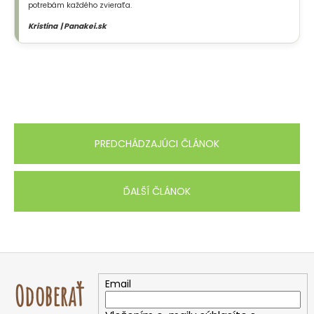
potrebám každého zvieraťa.
Kristína | Panakei.sk
PREDCHÁDZAJÚCI ČLÁNOK
ĎALŠÍ ČLÁNOK
Z
á
Email
Odoberať
p