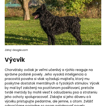
Zdroj: Google.com
Výcvik
Chorvátsky ovčiak je veľmi učenlivý a rýchlo reaguje na
správne podané povely. Jeho vysoká inteligencia a
pracovitá povaha si však vyžadujú majiteľa, ktorý mu
poskytne dostatok mentálnych a fyzických stimulov. Výcvik
by mal byť založený na pozitívnom posilňovaní, pretože
tvrdé metódy by mohli viesť k odcudzeniu psa a strateniu
jeho ochoty spolupracovať. Získajte si jeho dôveru a k
výcviku pristupujte pedantne, ale jemne, s citom. Zvlášť
odporúčane poriadne so psom natrénovať povely