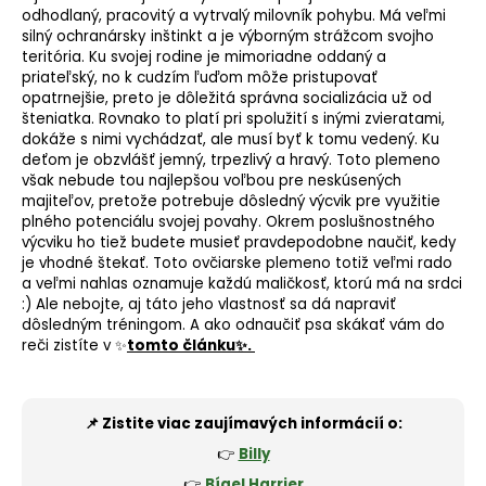
odhodlaný, pracovitý a vytrvalý milovník pohybu. Má veľmi
silný ochranársky inštinkt a je výborným strážcom svojho
teritória. Ku svojej rodine je mimoriadne oddaný a
priateľský, no k cudzím ľuďom môže pristupovať
opatrnejšie, preto je dôležitá správna
socializácia
už od
šteniatka. Rovnako to platí pri spolužití s inými zvieratami,
dokáže s nimi vychádzať, ale musí byť k tomu vedený. Ku
deťom je obzvlášť jemný, trpezlivý a hravý. Toto plemeno
však nebude tou najlepšou voľbou pre neskúsených
majiteľov, pretože potrebuje dôsledný výcvik pre využitie
plného potenciálu svojej povahy. Okrem poslušnostného
výcviku ho tiež budete musieť pravdepodobne naučiť, kedy
je vhodné štekať. Toto ovčiarske plemeno totiž veľmi rado
a veľmi nahlas oznamuje každú maličkosť, ktorú má na srdci
:) Ale nebojte, aj táto jeho vlastnosť sa dá napraviť
dôsledným tréningom. A ako odnaučiť psa skákať vám do
reči zistíte v ✨
tomto článku✨.
📌 Zistite viac zaujímavých informácií o:
👉
Billy
👉
Bígel Harrier