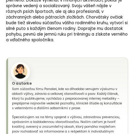
plemeno. Dokáže vyniknúť v mnohých aktivitách, pokiaľ je
správne vedený a socializovaný. Svoju vášeň nájde v
rôznych psích športoch, ale aj ako profesionál, v
záchranných alebo pátracích zložkách. Chorvátsky ovčiak
bude tiež skvelou súčasťou vášho rodinného kruhu, vytvorí si
silné puto s každým členom rodiny. Doprajte mu dostatok
pohybu, pevnú ale jemnú ruku pri tréningu a získate verného
a vďačného spoločníka.
O autorke
Som súčasťou tímu Panakei, kde sa dlhodobo venujem výskumu v
oblasti výživy, zdravia a celkovej starostlivosti o psov. Každý článok,
ktorý tu publikujeme, vychádza z prepracovanej internej metodiky –
prepájame najnovšie vedecké poznatky, klinické štúdie aj konzultácie
s veterinármi a ďalšími odborníkmi z praxe.
Špecializujem sa na témy spojené s výživou, zdravotnou prevenciou,
správaním a každodennou starostlivosťou. Naším cieľom je tvoriť
kvalitný, overený a zrozumiteľný obsah, ktorý pomáha majiteľom
psov rozhodovať sa informovane a s rešpektom k individuálnym