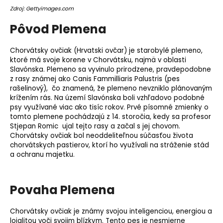
o
Zdroj: Gettyimages.com
r
Pôvod Plemena
ú
č
Chorvátsky ovčiak (Hrvatski ovčar) je starobylé
plemeno
,
a
ktoré má svoje korene v Chorvátsku, najmä v oblasti
m
Slavónska. Plemeno sa vyvinulo prirodzene, pravdepodobne
e
z rasy známej ako Canis Fammilliaris Palustris (pes
rašelinový), čo znamená, že plemeno nevzniklo plánovaným
krížením rás. Na území Slavónska boli vzhľadovo podobné
psy využívané viac ako tisíc rokov. Prvé písomné zmienky o
tomto plemene pochádzajú z 14. storočia, kedy sa profesor
Stjepan Romic ujal tejto rasy a začal s jej chovom.
Chorvátsky ovčiak bol neoddeliteľnou súčasťou života
chorvátskych pastierov, ktorí ho využívali na stráženie stád
a ochranu majetku.
Povaha Plemena
Chorvátsky ovčiak je známy svojou inteligenciou, energiou a
lojalitou voči svojim blízkym. Tento pes je nesmierne