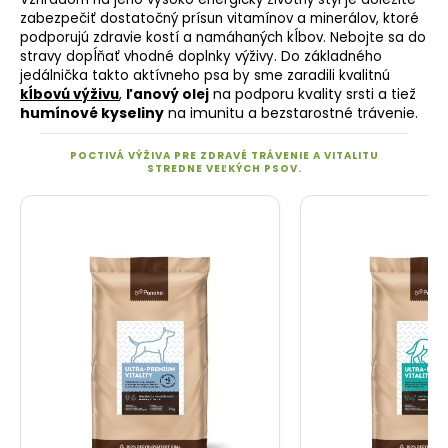
zabezpečiť dostatočný prísun vitamínov a minerálov, ktoré
podporujú zdravie kostí a namáhaných kĺbov. Nebojte sa do
stravy dopĺňať vhodné doplnky výživy. Do základného
jedálnička takto aktívneho psa by sme zaradili kvalitnú
na podporu kvality srsti a tiež
kĺbovú výživu
,
ľanový olej
humínové kyseliny
na imunitu a bezstarostné trávenie.