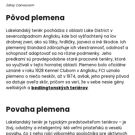
o
Zdroj: Canva.com
r
Pôvod plemena
ú
č
Lakelandský teriér pochádza z oblasti Lake District v
a
severozápadnom Anglicku, kde bol vyšľachtený na lov
m
drobnej zveri, ako sú líšky, hrdličky, jazveci a iné škodce. Ich
e
plemenný štandard
zdôrazňuje ich všestrannosť, odolnosť a
schopnosť adaptovať sa na rôzne podmienky. Jeho
predkami sú pravdepodobne staré pracovné teriéry, ktoré
sa využívali v tejto hornatej oblasti.
Plemeno
bolo oficiálne
uznané v roku 1928 Kennel Clubom v Anglicku, FCI uznala
plemeno o niečo neskôr, až v 1974, avšak, jeho presný pôvod
sa datuje oveľa skôr, pričom sa verí, že v sebe nesie gény
welšských a
bedlingtonských teriérov
.
Povaha plemena
Lakelandský teriér je typickým predstaviteľom teriérov – je
živý, odvážny a inteligentný. Má veľmi priateľskú a veselú
povahu, čo z neho robí výborného spoločníka pre aktívnych