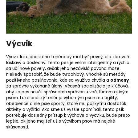
Výcvik
Výcvik lakelandského teriéra by mal byť pevný, ale zároveň
láskavý a dôsledný. Tento pes je veľmi inteligentný a rýchlo
sa učí nové povely, avšak jeho nezávislá povaha môže
niekedy spôsobiť, že bude tvrdohlavý. Vhodné sú metódy
pozitívneho posilňovania, kde sa využíva chvála a
odmeny
za správne vykonané úlohy. Včasná
socializácia
je kľúčová,
aby sa pes naučil správnemu správaniu voči ľuďom aj iným
psom. Lakelandský teriér je výborným psom na agility,
obedience
a iné
psie športy
, ktoré mu poskytnú dostatok
aktivity a vyžitia. Ako sme už vyššie spomínali, tento psík
potrebuje dôsledný prístup k výchove a výcviku, bude preto
lepšie, ak jeho majiteľ už s výcvikom psov má nejaké
skúsenosti.