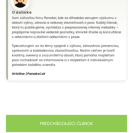
O autorke
Som súčasťou tímu Panakei, kde sa dlhodobo venujem výskumu v
oblasti výživy, zdravia a celkovej starostlivosti o psov. Každý článok,
ktorý tu publikujeme, vychádza z prepracovanej internej metodiky –
prepájame najnovšie vedecké poznatky, klinické štúdie aj konzultácie
s veterinármi a ďalšími odborníkmi z praxe.
Špecializujem sa na témy spojené s výživou, zdravotnou prevenciou,
správaním a každodennou starostlivosťou. Naším cieľom je tvoriť
kvalitný, overený a zrozumiteľný obsah, ktorý pomáha majiteľom
psov rozhodovať sa informovane a s rešpektom k individuálnym
potrebám každého zvieraťa.
Kristína | Panakei.sk
PREDCHÁDZAJÚCI ČLÁNOK