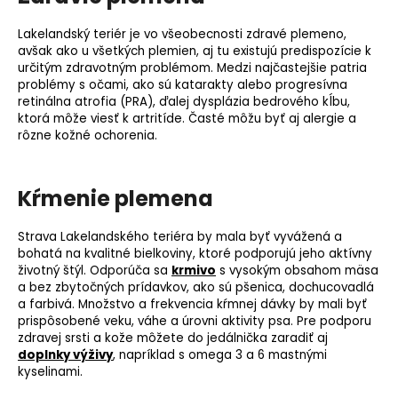
Lakelandský teriér je vo všeobecnosti zdravé plemeno,
avšak ako u všetkých plemien, aj tu existujú predispozície k
určitým zdravotným problémom. Medzi najčastejšie patria
problémy s očami, ako sú katarakty alebo progresívna
retinálna atrofia (
PRA
), ďalej
dysplázia bedrového kĺbu
,
ktorá môže viesť k artritíde. Časté môžu byť aj alergie a
rôzne kožné ochorenia.
Kŕmenie plemena
Strava Lakelandského teriéra by mala byť vyvážená a
bohatá na kvalitné bielkoviny, ktoré podporujú jeho aktívny
životný štýl. Odporúča sa
krmivo
s vysokým obsahom mäsa
a bez zbytočných prídavkov, ako sú pšenica, dochucovadlá
a farbivá. Množstvo a frekvencia kŕmnej dávky by mali byť
prispôsobené veku, váhe a úrovni aktivity psa. Pre podporu
zdravej srsti a kože môžete do jedálnička zaradiť aj
doplnky výživy
, napríklad s omega 3 a 6 mastnými
kyselinami.