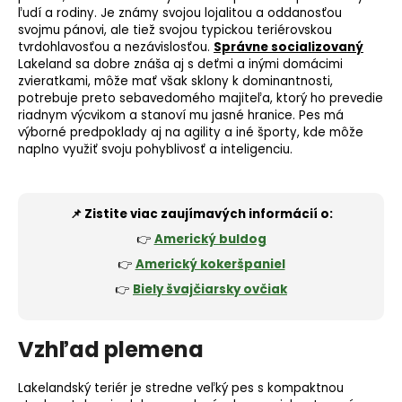
ľudí a rodiny. Je známy svojou lojalitou a oddanosťou
svojmu pánovi, ale tiež svojou typickou teriérovskou
tvrdohlavosťou a nezávislosťou.
Správne socializovaný
Lakeland sa dobre znáša aj s deťmi a inými domácimi
zvieratkami, môže mať však sklony k dominantnosti,
potrebuje preto sebavedomého majiteľa, ktorý ho prevedie
riadnym výcvikom a stanoví mu jasné hranice. Pes má
výborné predpoklady aj na
agility
a iné športy, kde môže
naplno využiť svoju pohyblivosť a inteligenciu.
📌 Zistite viac zaujímavých informácií o:
👉
Americký buldog
👉
Americký kokeršpaniel
👉
Biely švajčiarsky ovčiak
Vzhľad plemena
Lakelandský teriér je stredne veľký pes s kompaktnou