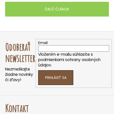
ĎALŠÍ ČLÁNOK
Z
á
Email
Odoberať
p
ä
Vložením e-mailu súhlasíte s
newsletter
t
podmienkami ochrany osobných
údajov.
i
Nezmeškajte
e
žiadne novinky
PRIHLÁSIŤ SA
či zľavy!
Kontakt