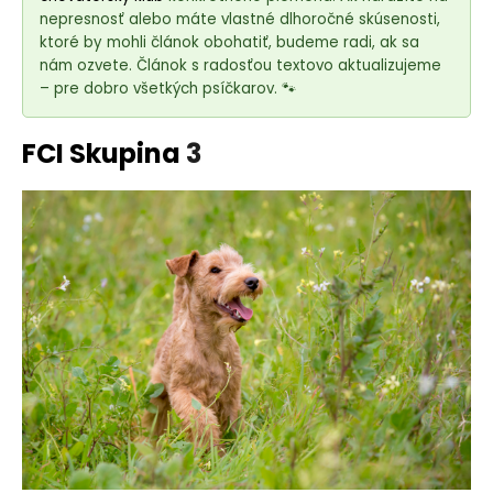
e
nepresnosť alebo máte vlastné dlhoročné skúsenosti,
t
ktoré by mohli článok obohatiť, budeme radi, ak sa
e
nám ozvete. Článok s radosťou textovo aktualizujeme
n
– pre dobro všetkých psíčkarov. 🐾
á
j
FCI Skupina
3
s
ť
?
HĽADAŤ
O
d
p