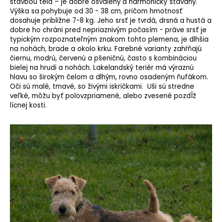
stavbou tela – je dobre osvalený a harmonicky stavaný.
Výška sa pohybuje od 30 - 38 cm, pričom hmotnosť
dosahuje približne 7-8 kg. Jeho srsť je tvrdá, drsná a hustá a
dobre ho chráni pred nepriaznivým počasím - práve srsť je
typickým rozpoznateľným znakom tohto plemena, je dlhšia
na nohách, brade a okolo krku. Farebné varianty zahŕňajú
čiernu, modrú, červenú a pšeničnú, často s kombináciou
bielej na hrudi a nohách. Lakelandský teriér má výraznú
hlavu so širokým čelom a dlhým, rovno osadeným ňufákom.
Oči sú malé, tmavé, so živými iskričkami. Uši sú stredne
veľké, môžu byť polovzpriamené, alebo zvesené pozdĺž
lícnej kosti.