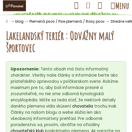
K
Prejsť
Hľadať
Nákupný
Menu
Prihlásenie
na
o
obsah
košík
Späť
Späť
š
Domov
blog
Plemená psov / Psie plemená / Rasy psov
Stredne veľ
í
Lakelandský teriér : Odvážny malý
k
športovec
Č
o
Upozornenie:
Tento obsah má čisto informačný
p
charakter. Všetky naše články a informácie berte ako
o
priateľského sprievodcu v psíčkarskom svete. Robíme
t
maximum pre to, aby boli informácie presné a
r
zrozumiteľné, no nie sme odborná kynologická
encyklopédia. Môže sa teda stať, že niektoré detaily
e
daného plemena vidia skúsení
chovatelia
trochu inak.
b
Články na našom blogu a webe slúžia len ako
u
všeobecný informatívny prehľad. Pre odborné
j
poradenstvo sa, prosím, obráťte na oficiálny
chovateľský klub
konkrétneho plemena. Ak narazíte na