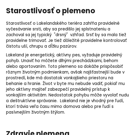
Starostlivosť o plemeno
Starostlivosť o Lakelandského teriéra zahŕňa pravidelné
vyčesávanie srsti, aby sa predišlo jej splstnateniu a
zachoval sa jej typický "drsný" vzhľad. Srsť by sa mala tiež
pravidelne trimovať. Je tiež dôležité pravidelne kontrolovať
čistotu uší, chrupu a dĺžku pazúrov.
Lakeland je energetický, aktívny pes, vyžaduje pravidelný
pohyb. Unaviť ho môžete dlhými prechádzkami, behom
alebo aportovaním. Toto plemeno sa dokáže prispôsobiť
rôznym životným podmienkam, avšak najšťastnejší bude v
prostredí, kde má dostatok vonkajšieho priestoru na
behanie a hranie. Život v byte mu nebude vadiť, pokiaľ mu
jeho aktívny majiteľ zabezpečí pravidelný prístup k
vonkajším aktivitám. Nedostatok pohybu môže vyvolať nudu
a
deštruktívne správanie
. Lakeland nie je vhodný pre ľudí,
ktorí trávia veľa času mimo domova alebo pre ľudí s
pasívnejším životným štýlom.
Zdravie plemena