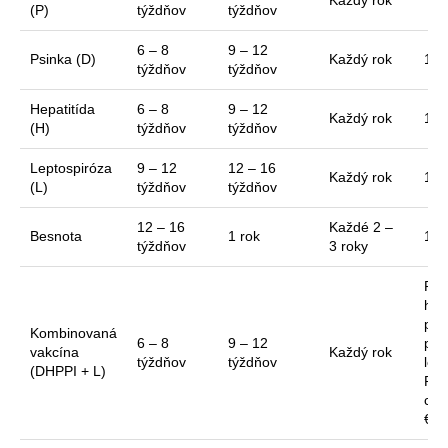
Každý rok
15 
(P)
týždňov
týždňov
6 – 8
9 – 12
Psinka (D)
Každý rok
15 
týždňov
týždňov
Hepatitída
6 – 8
9 – 12
Každý rok
15 
(H)
týždňov
týždňov
Leptospiróza
9 – 12
12 – 16
Každý rok
15 
(L)
týždňov
týždňov
12 – 16
Každé 2 –
Besnota
1 rok
15 
týždňov
3 roky
Psi
hep
par
Kombinovaná
6 – 8
9 – 12
par
vakcína
Každý rok
týždňov
týždňov
lep
(DHPPI + L)
Pri
cen
€.