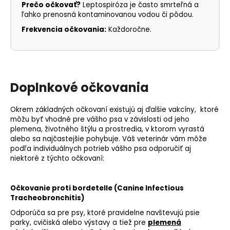
Prečo očkovať?
Leptospiróza je často smrteľná a
ľahko prenosná kontaminovanou vodou či pôdou.
Frekvencia očkovania:
Každoročne.
Doplnkové očkovania
Okrem základných očkovaní existujú aj ďalšie vakcíny, ktoré
môžu byť vhodné pre vášho psa v závislosti od jeho
plemena, životného štýlu a prostredia, v ktorom vyrastá
alebo sa najčastejšie pohybuje. Váš veterinár vám môže
podľa individuálnych potrieb vášho psa odporučiť aj
niektoré z týchto očkovaní:
Očkovanie proti bordetelle (Canine Infectious
Tracheobronchitis)
Odporúča sa pre psy, ktoré pravidelne navštevujú psie
parky, cvičiská alebo výstavy a tiež pre
plemená