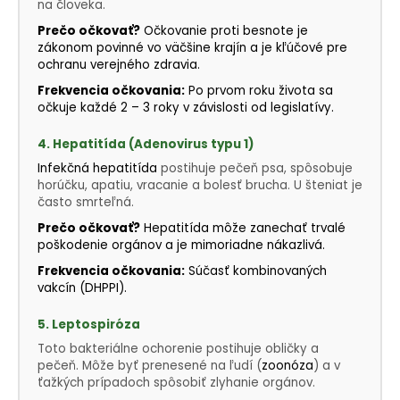
na človeka.
Prečo očkovať?
Očkovanie proti besnote je
zákonom povinné vo väčšine krajín a je kľúčové pre
ochranu verejného zdravia.
Frekvencia očkovania:
Po prvom roku života sa
očkuje každé 2 – 3 roky v závislosti od legislatívy.
4. Hepatitída (Adenovirus typu 1)
Infekčná hepatitída
postihuje pečeň psa, spôsobuje
horúčku, apatiu, vracanie a bolesť brucha. U šteniat je
často smrteľná.
Prečo očkovať?
Hepatitída môže zanechať trvalé
poškodenie orgánov a je mimoriadne nákazlivá.
Frekvencia očkovania:
Súčasť kombinovaných
vakcín (DHPPI).
5. Leptospiróza
Toto bakteriálne ochorenie postihuje obličky a
pečeň. Môže byť prenesené na ľudí (
zoonóza
) a v
ťažkých prípadoch spôsobiť zlyhanie orgánov.