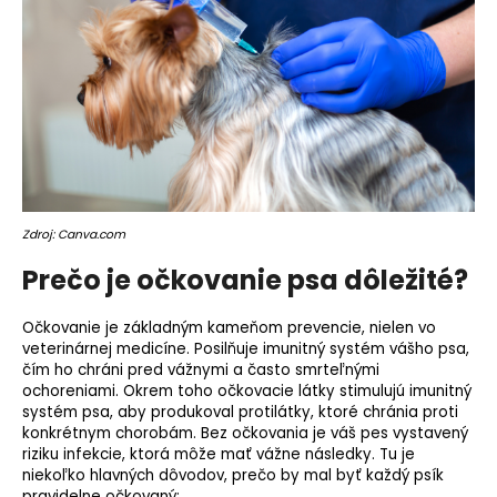
o
r
ú
č
a
m
e
Zdroj: Canva.com
Prečo je očkovanie psa dôležité?
Očkovanie je základným kameňom prevencie, nielen vo
veterinárnej medicíne. Posilňuje imunitný systém vášho psa,
čím ho chráni pred vážnymi a často smrteľnými
ochoreniami. Okrem toho očkovacie látky stimulujú imunitný
systém psa, aby produkoval protilátky, ktoré chránia proti
konkrétnym chorobám. Bez očkovania je váš pes vystavený
riziku infekcie, ktorá môže mať vážne následky. Tu je
niekoľko hlavných dôvodov, prečo by mal byť každý psík
pravidelne očkovaný: