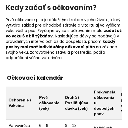
Kedy začať s očkovaním?
Prvé očkovanie psa je dôležitým krokom v jeho živote, ktorý
vytvára základ pre dlhodobé zdravie a vitalitu aj vo vyššom
veku vášho psa. Zvyčajne by sa s očkovaním malo
začať už
vo veku 6 až 8 týždňov.
Nasledujúce dávky sa podávajú v
pravidelných intervaloch až do dospelosti, pričom
každý
pes by mal mať individuálny očkovací plán
na základe
svojho veku, zdravotného stavu a prostredia, podľa
odporúčaní vášho veterinára.
Očkovací kalendár
Frekvencia
Kom
Prvé
Druhá /
očkovania
Ochorenie /
pri
očkovanie
Posilňujúca
u
Vakcína
cen
(vek)
dávka (vek)
dospelých
vak
psov
Parvoviróza
6 – 8
9 – 12