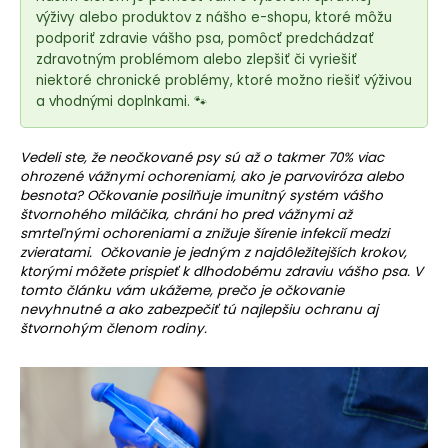
e
výživy alebo produktov z nášho e-shopu, ktoré môžu
t
podporiť zdravie vášho psa, pomôcť predchádzať
e
zdravotným problémom alebo zlepšiť či vyriešiť
n
niektoré chronické problémy, ktoré možno riešiť výživou
á
a vhodnými doplnkami. 🐾
j
s
Vedeli ste, že neočkované psy sú až o takmer 70% viac
ohrozené vážnymi ochoreniami, ako je parvoviróza alebo
ť
besnota? Očkovanie posilňuje imunitný systém vášho
?
štvornohého miláčika, chráni ho pred vážnymi až
smrteľnými ochoreniami a znižuje šírenie infekcií medzi
zvieratami. Očkovanie je jedným z najdôležitejších krokov,
ktorými môžete prispieť k dlhodobému zdraviu vášho psa. V
tomto článku vám ukážeme, prečo je očkovanie
nevyhnutné a ako zabezpečiť tú najlepšiu ochranu aj
HĽADAŤ
štvornohým členom rodiny.
O
d
p