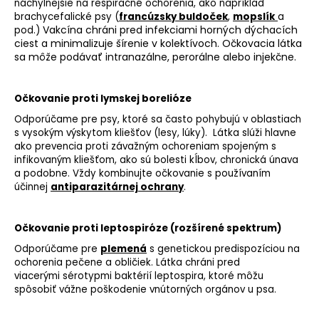
náchylnejšie na respiračné ochorenia, ako napríklad
brachycefalické psy (
francúzsky buldoček
,
mopslík
a
Vakcína chráni pred infekciami horných dýchacích
pod.)
ciest a minimalizuje šírenie v kolektívoch. Očkovacia látka
sa môže podávať intranazálne, perorálne alebo injekčne.
Očkovanie proti lymskej borelióze
Odporúčame pre psy, ktoré sa často pohybujú v oblastiach
s vysokým výskytom kliešťov (lesy, lúky). Látka slúži hlavne
ako prevencia proti závažným ochoreniam spojeným s
infikovaným kliešťom, ako sú bolesti kĺbov, chronická únava
a podobne. Vždy kombinujte očkovanie s používaním
účinnej
antiparazitárnej ochrany
.
Očkovanie proti leptospiróze (rozšírené spektrum)
Odporúčame pre
plemená
s genetickou predispozíciou na
ochorenia pečene a obličiek. Látka chráni pred
viacerými sérotypmi baktérií leptospira, ktoré môžu
spôsobiť vážne poškodenie vnútorných orgánov u psa.