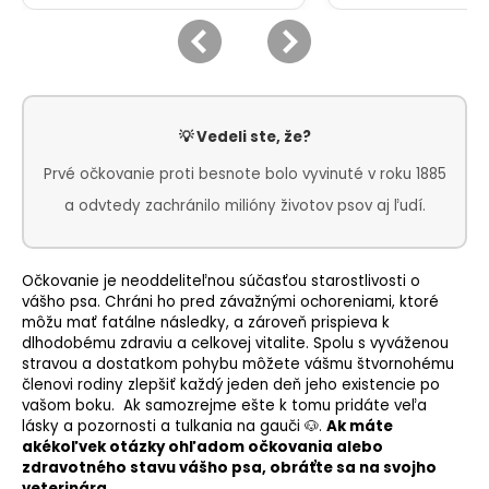
💡 Vedeli ste, že?
Prvé očkovanie proti besnote bolo vyvinuté v roku 1885
a odvtedy zachránilo milióny životov psov aj ľudí.
Očkovanie je neoddeliteľnou súčasťou starostlivosti o
vášho psa. Chráni ho pred závažnými ochoreniami, ktoré
môžu mať fatálne následky, a zároveň prispieva k
dlhodobému zdraviu a celkovej vitalite. Spolu s vyváženou
stravou a dostatkom pohybu môžete vášmu štvornohému
členovi rodiny zlepšiť každý jeden deň jeho existencie po
vašom boku. Ak samozrejme ešte k tomu pridáte veľa
lásky a pozornosti a tulkania na gauči 🐶.
Ak máte
akékoľvek otázky ohľadom očkovania alebo
zdravotného stavu vášho psa, obráťte sa na svojho
veterinára.