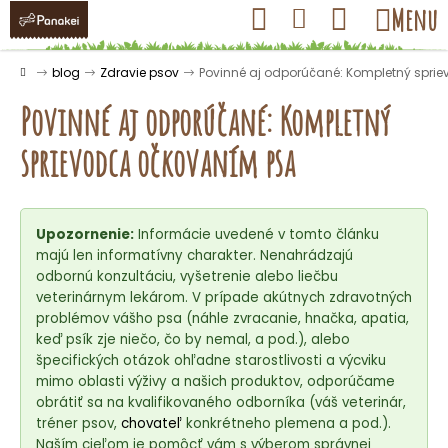
K
Prejsť
Hľadať
Nákupný
Menu
Prihlásenie
na
o
obsah
košík
Späť
Späť
š
Domov
blog
Zdravie psov
Povinné aj odporúčané: Kompletný spr
í
Povinné aj odporúčané: Kompletný
k
sprievodca očkovaním psa
Č
o
Upozornenie:
Informácie uvedené v tomto článku
p
majú len informatívny charakter. Nenahrádzajú
o
odbornú konzultáciu, vyšetrenie alebo liečbu
t
veterinárnym lekárom. V prípade akútnych zdravotných
r
problémov vášho psa (náhle zvracanie, hnačka, apatia,
keď psík zje niečo, čo by nemal, a pod.), alebo
e
špecifických otázok ohľadne starostlivosti a výcviku
b
mimo oblasti výživy a našich produktov, odporúčame
u
obrátiť sa na kvalifikovaného odborníka (váš veterinár,
j
tréner psov,
chovateľ
konkrétneho plemena a pod.).
Naším cieľom je pomôcť vám s výberom správnej