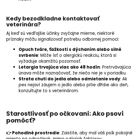
Kedy bezodkladne kontaktovať
veterinára?
Aj keď sú vedľajšie účinky zvyčajne mierne, niektoré
príznaky môžu signalizovať potrebu odbornej pomoci:
Opuch tváre, ťažkosti s dýchaním alebo silné
svrbenie
: Môže ísť o alergickú reakciu, ktorá si
vyžaduje okamžitú pozornosť.
Letargia trvajúca viac ako 48 hodín
: Pretrvávajúca
únava môže naznačovať, že niečo nie je v poriadku.
Strata chuti do jedla alebo odmietanie vody
: Ak
pes nejaví záujem o jedlo alebo pitie dlhšie ako deň,
konzultujte to s veterinárom.
Starostlivosť po očkovaní: Ako psovi
pomôcť?
👉 Pohodlné prostredie
: Zaistite, aby mal váš psík pokojné
miesto na odpočinok, mimo rušivých faktorov.