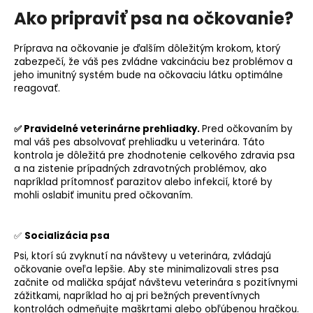
Ako pripraviť psa na očkovanie?
Príprava na očkovanie je ďalším dôležitým krokom, ktorý
zabezpečí, že váš pes zvládne vakcináciu bez problémov a
jeho imunitný systém bude na očkovaciu látku optimálne
reagovať.
✅ Pravidelné veterinárne prehliadky.
Pred očkovaním by
mal váš pes absolvovať prehliadku u veterinára. Táto
kontrola je dôležitá pre zhodnotenie celkového zdravia psa
a na zistenie prípadných zdravotných problémov, ako
napríklad prítomnosť parazitov alebo infekcií, ktoré by
mohli oslabiť imunitu pred očkovaním.
✅
Socializácia
psa
Psi, ktorí sú zvyknutí na návštevy u veterinára, zvládajú
očkovanie oveľa lepšie. Aby ste minimalizovali stres psa
začnite od malička spájať návštevu veterinára s pozitívnymi
zážitkami, napríklad ho aj pri bežných preventívnych
kontrolách odmeňujte maškrtami alebo obľúbenou hračkou.