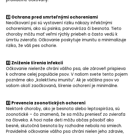
1️⃣ Ochrana pred smrteľnými ochoreniami
Neočkovaní psi sú vystavení riziku nákazy infekčnými
ochoreniami, ako sú
psinka
, parvoviróza či besnota. Tieto
choroby môžu mať veľmi rýchly priebeh a často vedú k
úmrtiu zvieraťa. Očkovanie poskytuje imunitu a minimalizuje
riziko, že váš pes ochorie.
2️⃣ Zníženie šírenia infekcií
Očkovanie nielenže chráni vášho psa, ale zároveň prispieva
k ochrane celej populácie psov. V našom svete tento pojem
poznáme ako „kolektívnu imunitu“. Ak je väčšina psov vo
vašom okolí zaočkovaná, šírenie ochorení je minimálne.
3️⃣ Prevencia zoonotických ochorení
Niektoré choroby, ako je besnota alebo leptospiróza, sú
zoonotické – čo znamená, že sa môžu preniesť zo zvieraťa
na človeka. A hoci naše deti môžu občas pôsobiť ako
besné, skutočná besnota by rozhodne nebola na smiech.
Pravidelné očkovanie vášho psa chráni nielen jeho zdravie,