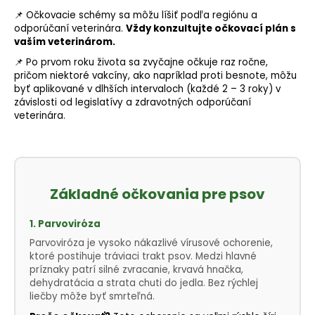
📌 Očkovacie schémy sa môžu líšiť podľa regiónu a
odporúčaní veterinára.
Vždy konzultujte očkovací plán s
vaším veterinárom.
📌 Po prvom roku života sa zvyčajne očkuje raz ročne,
pričom niektoré vakcíny, ako napríklad proti besnote, môžu
byť aplikované v dlhších intervaloch (každé 2 – 3 roky) v
závislosti od legislatívy a zdravotných odporúčaní
veterinára.
Základné očkovania pre psov
1. Parvoviróza
Parvoviróza je vysoko nákazlivé vírusové ochorenie,
ktoré postihuje tráviaci trakt psov. Medzi hlavné
príznaky patrí silné zvracanie, krvavá hnačka,
dehydratácia a strata chuti do jedla. Bez rýchlej
liečby môže byť smrteľná.