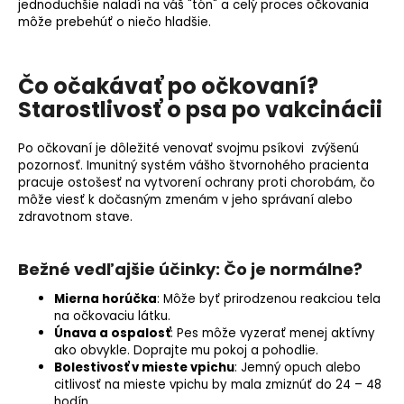
jednoduchšie naladí na váš "tón" a celý proces očkovania
môže prebehúť o niečo hladšie.
Čo očakávať po očkovaní?
Starostlivosť o psa po vakcinácii
Po očkovaní je dôležité venovať svojmu psíkovi zvýšenú
pozornosť. Imunitný systém vášho štvornohého pracienta
pracuje ostošesť na vytvorení ochrany proti chorobám, čo
môže viesť k dočasným zmenám v jeho správaní alebo
zdravotnom stave.
Bežné vedľajšie účinky: Čo je normálne?
Mierna
horúčka
: Môže byť prirodzenou reakciou tela
na očkovaciu látku.
Únava a ospalosť
: Pes môže vyzerať menej aktívny
ako obvykle. Doprajte mu pokoj a pohodlie.
Bolestivosť v mieste vpichu
: Jemný opuch alebo
citlivosť na mieste vpichu by mala zmiznúť do 24 – 48
hodín.