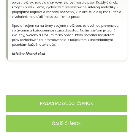
oblasti výživy, zdravia a celkovej starostlivosti o psov. Každý článok,
ktorý tu publikujeme, vychádza z prepracovanej internej metodiky –
prepájame najnovšie vedecké poznatky, klinické štúdie aj konzultácie
s veterinármi a ďalšími odborníkmi z praxe.
Špecializujem sa na témy spojené s výživou, zdravotnou prevenciou,
správaním a každodennou starostlivosťou. Naším cieľom je tvoriť
kvalitný, overený a zrozumiteľný obsah, ktorý pomáha majiteľom
psov rozhodovať sa informovane a s rešpektom k individuálnym
potrebám každého zvieraťa.
Kristína | Panakei.sk
PREDCHÁDZAJÚCI ČLÁNOK
ĎALŠÍ ČLÁNOK