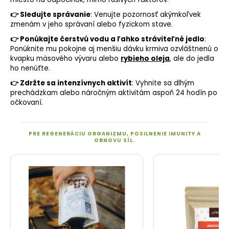
👉 Sledujte správanie
: Venujte pozornosť akýmkoľvek
zmenám v jeho správaní alebo fyzickom stave.
👉 Ponúkajte čerstvú vodu a ľahko stráviteľné jedlo
:
Ponúknite mu pokojne aj menšiu dávku krmiva ozvláštnenú o
kvapku mäsového vývaru alebo
rybieho oleja
, ale do jedla
ho nenúťte.
👉 Zdržte sa intenzívnych aktivít
: Vyhnite sa dlhým
prechádzkam alebo náročným aktivitám aspoň 24 hodín po
očkovaní.