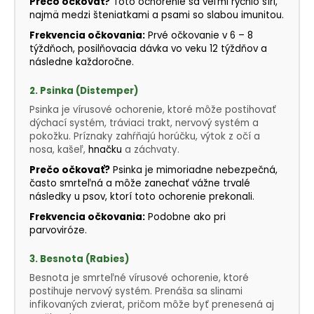
Prečo očkovať?
Toto ochorenie sa veľmi rýchlo šíri,
najmä medzi šteniatkami a psami so slabou imunitou.
Frekvencia očkovania:
Prvé očkovanie v 6 – 8
týždňoch, posilňovacia dávka vo veku 12 týždňov a
následne každoročne.
2. Psinka (Distemper)
Psinka je vírusové ochorenie, ktoré môže postihovať
dýchací systém, tráviaci trakt, nervový systém a
pokožku. Príznaky zahŕňajú horúčku, výtok z očí a
nosa, kašeľ,
hnačku
a záchvaty.
Prečo očkovať?
Psinka je mimoriadne nebezpečná,
často smrteľná a môže zanechať vážne trvalé
následky u psov, ktorí toto ochorenie prekonali.
Frekvencia očkovania:
Podobne ako pri
parvoviróze.
3. Besnota (Rabies)
Besnota je smrteľné vírusové ochorenie, ktoré
postihuje nervový systém. Prenáša sa slinami
infikovaných zvierat, pričom môže byť prenesená aj