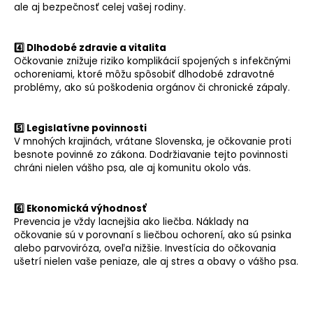
ale aj bezpečnosť celej vašej rodiny.
4️⃣ Dlhodobé zdravie a vitalita
Očkovanie znižuje riziko komplikácií spojených s infekčnými
ochoreniami, ktoré môžu spôsobiť dlhodobé zdravotné
problémy, ako sú poškodenia orgánov či chronické zápaly.
5️⃣ Legislatívne povinnosti
V mnohých krajinách, vrátane Slovenska, je očkovanie proti
besnote povinné zo zákona. Dodržiavanie tejto povinnosti
chráni nielen vášho psa, ale aj komunitu okolo vás.
6️⃣ Ekonomická výhodnosť
Prevencia je vždy lacnejšia ako liečba. Náklady na
očkovanie sú v porovnaní s liečbou ochorení, ako sú psinka
alebo parvoviróza, oveľa nižšie. Investícia do očkovania
ušetrí nielen vaše peniaze, ale aj stres a obavy o vášho psa.