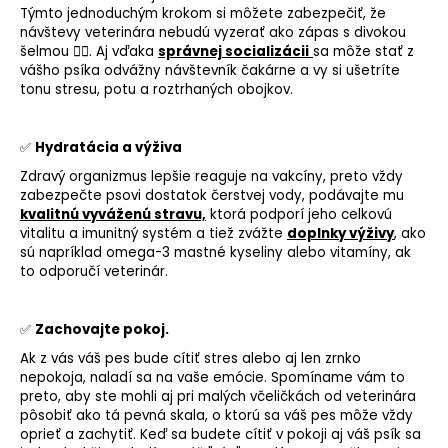
Týmto jednoduchým krokom si môžete zabezpečiť, že
návštevy veterinára nebudú vyzerať ako zápas s divokou
šelmou 🐕‍🦺. Aj vďaka
správnej socializácii
sa môže stať z
vášho psíka odvážny návštevník čakárne a vy si ušetríte
tonu stresu, potu a roztrhaných obojkov.
✅
Hydratácia
a výživa
Zdravý organizmus lepšie reaguje na vakcíny, preto vždy
zabezpečte psovi dostatok čerstvej vody, podávajte mu
kvalitnú vyváženú stravu,
ktorá podporí jeho celkovú
vitalitu a imunitný systém a tiež zvážte
doplnky výživy
, ako
sú napríklad omega-3 mastné kyseliny alebo vitamíny, ak
to odporučí veterinár.
✅
Zachovajte pokoj.
Ak z vás váš pes bude cítiť stres alebo aj len zrnko
nepokoja, naladí sa na vaše emócie. Spomíname vám to
preto, aby ste mohli aj pri malých včeličkách od veterinára
pôsobiť ako tá pevná skala, o ktorú sa váš pes môže vždy
oprieť a zachytiť. Keď sa budete cítiť v pokoji aj váš psík sa