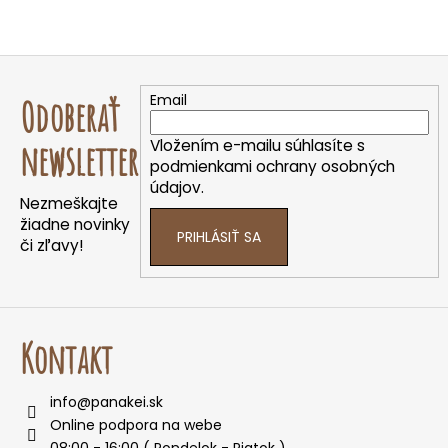
Z
á
Email
Odoberať
p
ä
Vložením e-mailu súhlasíte s
newsletter
t
podmienkami ochrany osobných
údajov.
i
Nezmeškajte
e
žiadne novinky
PRIHLÁSIŤ SA
či zľavy!
Kontakt
info
@
panakei.sk
Online podpora na webe
08:00 - 16:00 ( Pondelok - Piatok )