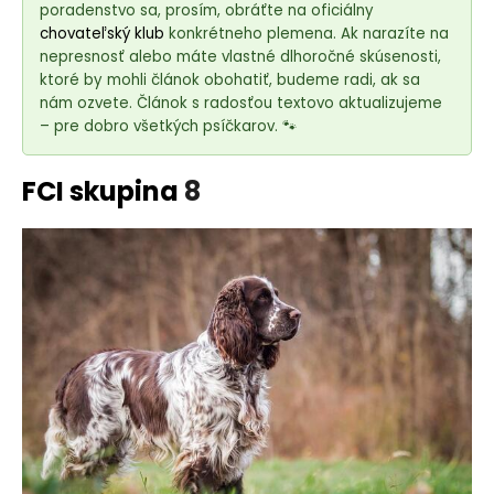
e
poradenstvo sa, prosím, obráťte na oficiálny
t
chovateľský klub
konkrétneho plemena. Ak narazíte na
e
nepresnosť alebo máte vlastné dlhoročné skúsenosti,
ktoré by mohli článok obohatiť, budeme radi, ak sa
n
nám ozvete. Článok s radosťou textovo aktualizujeme
á
– pre dobro všetkých psíčkarov. 🐾
j
s
FCI skupina
8
ť
?
HĽADAŤ
O
d
p