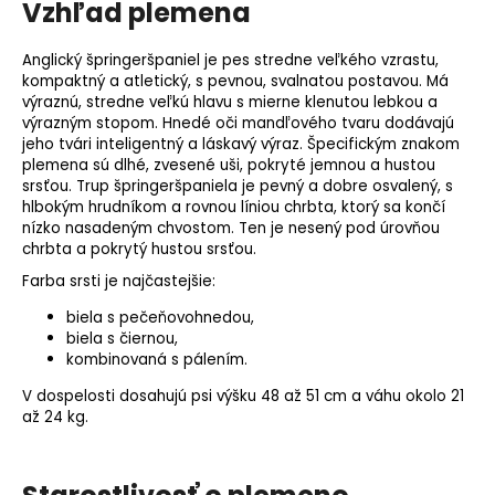
Vzhľad plemena
Anglický špringeršpaniel je pes stredne veľkého vzrastu,
kompaktný a atletický, s pevnou, svalnatou postavou. Má
výraznú, stredne veľkú hlavu s mierne klenutou lebkou a
výrazným stopom. Hnedé oči mandľového tvaru dodávajú
jeho tvári inteligentný a láskavý výraz. Špecifickým znakom
plemena sú dlhé, zvesené uši, pokryté jemnou a hustou
srsťou. Trup špringeršpaniela je pevný a dobre osvalený, s
hlbokým hrudníkom a rovnou líniou chrbta, ktorý sa končí
nízko nasadeným chvostom. Ten je nesený pod úrovňou
chrbta a pokrytý hustou srsťou.
Farba srsti je najčastejšie:
biela s pečeňovohnedou,
biela s čiernou,
kombinovaná s pálením.
V dospelosti dosahujú psi výšku 48 až 51 cm a váhu okolo 21
až 24 kg.