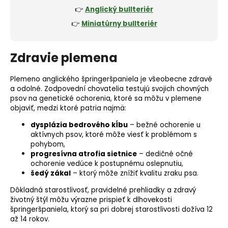
👉
Anglický bullteriér
👉
Miniatúrny bullteriér
Zdravie plemena
Plemeno anglického špringeršpaniela je všeobecne zdravé
a odolné. Zodpovední chovatelia testujú svojich chovných
psov na
genetické ochorenia
, ktoré sa môžu v plemene
objaviť, medzi ktoré patria najmä:
dysplázia bedrového kĺbu
– bežné ochorenie u
aktívnych psov, ktoré môže viesť k problémom s
pohybom,
progresívna
atrofia sietnice
– dedičné očné
ochorenie vedúce k postupnému oslepnutiu,
šedý zákal
– ktorý môže znížiť kvalitu zraku psa.
Dôkladná starostlivosť, pravidelné prehliadky a zdravý
životný štýl môžu výrazne prispieť k dlhovekosti
špringeršpaniela, ktorý sa pri dobrej starostlivosti dožíva 12
až 14 rokov.