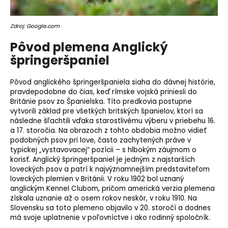
o
r
Zdroj: Google.com
ú
č
Pôvod plemena Anglický
a
špringeršpaniel
m
e
Pôvod anglického špringeršpaniela siaha do dávnej histórie,
pravdepodobne do čias, keď rímske vojská priniesli do
Británie psov zo Španielska. Títo predkovia postupne
vytvorili základ pre všetkých britských španielov, ktorí sa
následne šľachtili vďaka starostlivému výberu v priebehu 16.
a 17. storočia. Na obrazoch z tohto obdobia možno vidieť
podobných psov pri love, často zachytených práve v
typickej „vystavovacej“ pozícii – s hlbokým záujmom o
korisť. Anglický špringeršpaniel je jedným z najstarších
loveckých psov a patrí k najvýznamnejším predstaviteľom
loveckých plemien v Británii. V roku 1902 bol uznaný
anglickým Kennel Clubom, pričom americká verzia plemena
získala uznanie až o osem rokov neskôr, v roku 1910. Na
Slovensku sa toto
plemeno
objavilo v 20. storočí a dodnes
má svoje uplatnenie v poľovníctve i ako rodinný spoločník.