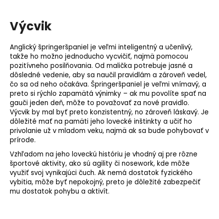
Výcvik
Anglický špringeršpaniel je veľmi inteligentný a učenlivý,
takže ho možno jednoducho vycvičiť, najmä pomocou
pozitívneho posilňovania. Od malička potrebuje jasné a
dôsledné vedenie, aby sa naučil pravidlám a zároveň vedel,
čo sa od neho očakáva. Špringeršpaniel je veľmi vnímavý, a
preto si rýchlo zapamätá výnimky – ak mu povolíte spať na
gauči jeden deň, môže to považovať za nové pravidlo.
Výcvik by mal byť preto konzistentný, no zároveň láskavý. Je
dôležité mať na pamäti jeho lovecké inštinkty a učiť ho
privolanie už v mladom veku, najmä ak sa bude pohybovať v
prírode.
Vzhľadom na jeho loveckú históriu je vhodný aj pre rôzne
športové aktivity, ako sú
agility
či
nosework
, kde môže
využiť svoj vynikajúci
čuch
. Ak nemá dostatok fyzického
vybitia, môže byť nepokojný, preto je dôležité zabezpečiť
mu dostatok pohybu a aktivít.