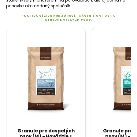
stane skvelým priateľom na poľovačkách, ale aj doma na
pohovke ako oddaný spoločník.