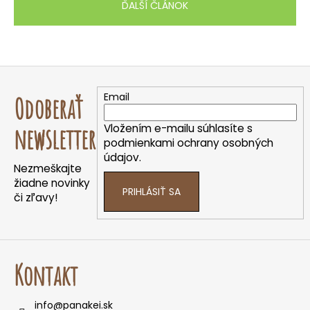
ĎALŠÍ ČLÁNOK
Z
á
Email
Odoberať
p
ä
Vložením e-mailu súhlasíte s
newsletter
t
podmienkami ochrany osobných
údajov.
i
Nezmeškajte
e
žiadne novinky
PRIHLÁSIŤ SA
či zľavy!
Kontakt
info
@
panakei.sk