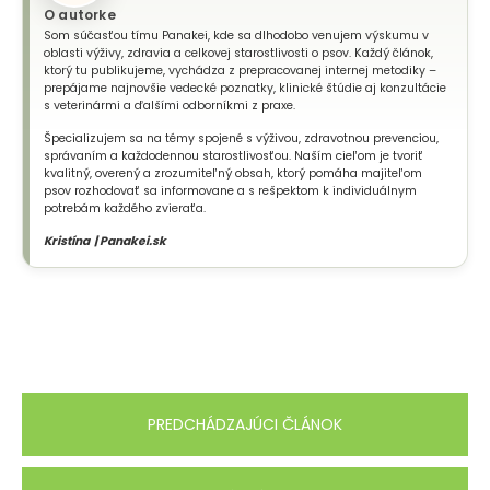
O autorke
Som súčasťou tímu Panakei, kde sa dlhodobo venujem výskumu v
oblasti výživy, zdravia a celkovej starostlivosti o psov. Každý článok,
ktorý tu publikujeme, vychádza z prepracovanej internej metodiky –
prepájame najnovšie vedecké poznatky, klinické štúdie aj konzultácie
s veterinármi a ďalšími odborníkmi z praxe.
Špecializujem sa na témy spojené s výživou, zdravotnou prevenciou,
správaním a každodennou starostlivosťou. Naším cieľom je tvoriť
kvalitný, overený a zrozumiteľný obsah, ktorý pomáha majiteľom
psov rozhodovať sa informovane a s rešpektom k individuálnym
potrebám každého zvieraťa.
Kristína | Panakei.sk
PREDCHÁDZAJÚCI ČLÁNOK