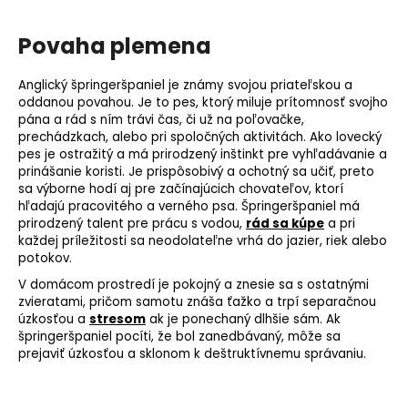
Povaha plemena
Anglický špringeršpaniel je známy svojou priateľskou a
oddanou povahou. Je to pes, ktorý miluje prítomnosť svojho
pána a rád s ním trávi čas, či už na poľovačke,
prechádzkach, alebo pri spoločných aktivitách. Ako lovecký
pes je ostražitý a má prirodzený inštinkt pre vyhľadávanie a
prinášanie koristi. Je prispôsobivý a ochotný sa učiť, preto
sa výborne hodí aj pre začínajúcich chovateľov, ktorí
hľadajú pracovitého a verného psa. Špringeršpaniel má
prirodzený talent pre prácu s vodou,
rád sa kúpe
a pri
každej príležitosti sa neodolateľne vrhá do jazier, riek alebo
potokov.
V domácom prostredí je pokojný a znesie sa s ostatnými
zvieratami, pričom samotu znáša ťažko a trpí separačnou
úzkosťou a
stresom
ak je ponechaný dlhšie sám. Ak
špringeršpaniel pocíti, že bol zanedbávaný, môže sa
prejaviť úzkosťou a sklonom k deštruktívnemu správaniu.