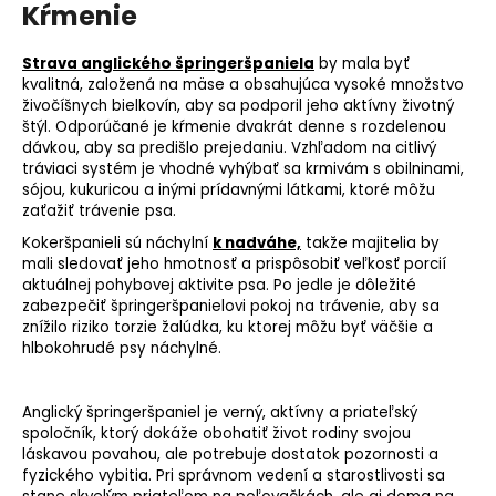
Kŕmenie
Strava anglického špringeršpaniela
by mala byť
kvalitná, založená na mäse a obsahujúca vysoké množstvo
živočíšnych bielkovín, aby sa podporil jeho aktívny životný
štýl. Odporúčané je kŕmenie dvakrát denne s rozdelenou
dávkou, aby sa predišlo prejedaniu. Vzhľadom na citlivý
tráviaci systém je vhodné vyhýbať sa krmivám s obilninami,
sójou, kukuricou a inými prídavnými látkami, ktoré môžu
zaťažiť trávenie psa.
Kokeršpanieli sú náchylní
k nadváhe,
takže majitelia by
mali sledovať jeho hmotnosť a prispôsobiť veľkosť porcií
aktuálnej pohybovej aktivite psa. Po jedle je dôležité
zabezpečiť špringeršpanielovi pokoj na trávenie, aby sa
znížilo riziko torzie žalúdka, ku ktorej môžu byť väčšie a
hlbokohrudé psy náchylné.
Anglický špringeršpaniel je verný, aktívny a priateľský
spoločník, ktorý dokáže obohatiť život rodiny svojou
láskavou povahou, ale potrebuje dostatok pozornosti a
fyzického vybitia. Pri správnom vedení a starostlivosti sa