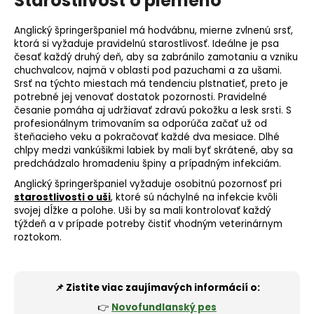
Starostlivosť o plemeno
Anglický špringeršpaniel má hodvábnu, mierne zvlnenú srsť,
ktorá si vyžaduje pravidelnú starostlivosť. Ideálne je psa
česať každý druhý deň, aby sa zabránilo zamotaniu a vzniku
chuchvalcov, najmä v oblasti pod pazuchami a za ušami.
Srsť na týchto miestach má tendenciu plstnatieť, preto je
potrebné jej venovať dostatok pozornosti. Pravidelné
česanie pomáha aj udržiavať zdravú pokožku a lesk srsti. S
profesionálnym trimovaním sa odporúča začať už od
šteňacieho veku a pokračovať každé dva mesiace. Dlhé
chlpy medzi vankúšikmi labiek by mali byť skrátené, aby sa
predchádzalo hromadeniu špiny a prípadným infekciám.
Anglický špringeršpaniel vyžaduje osobitnú pozornosť pri
starostlivosti o uši
, ktoré sú náchylné na infekcie kvôli
svojej dĺžke a polohe. Uši by sa mali kontrolovať každý
týždeň a v prípade potreby čistiť vhodným veterinárnym
roztokom.
📌 Zistite viac zaujímavých informácií o:
👉
Novofundlanský pes