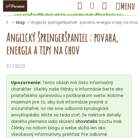
K
Prejsť
Hľadať
Nákupný
Menu
Prihlásenie
na
o
obsah
košík
Späť
Späť
š
Domov
blog
Anglický špringeršpaniel : povaha, energia a tipy na cho
í
Anglický špringeršpaniel : povaha,
k
energia a tipy na chov
Č
o
27.7.2023
p
o
Upozornenie:
Tento obsah má čisto informačný
t
charakter. Všetky naše články a informácie berte ako
priateľského sprievodcu v psíčkarskom svete. Robíme
r
maximum pre to, aby boli informácie presné a
e
zrozumiteľné, no nie sme odborná kynologická
b
encyklopédia. Môže sa teda stať, že niektoré detaily
u
daného plemena vidia skúsení
chovatelia
trochu inak.
Články na našom blogu a webe slúžia len ako
j
všeobecný informatívny prehľad. Pre odborné