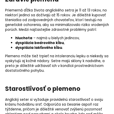
Priemerná dĺžka života anglického setra je 11 až 13 rokov, no
niektorí jedinci sa dožívajú až 15 rokov. Je dôležité kupovať
šteniatka od zodpovedných chovateľov, ktorí testujú na
genetické ochorenia
, aby sa minimalizovalo riziko vrodených
porúch. Medzi najčastejšie zdravotné problémy patrí:
hluchota
– najmä u bielych jedincov,
dysplázia bedrového kĺbu
,
dysplázia lakťového kĺbu
.
Plemeno môže tiež trpieť na intoleranciu lepku a niekedy sa
vyskytujú aj kožné nádory. Setre majú sklony k nadváhe, a
preto je dôležité udržiavať ich v kondícii prostredníctvom
dostatočného pohybu.
Starostlivosť o plemeno
Anglický seter si vyžaduje pravidelnú starostlivosť o svoju
krásnu hodvábnu srsť. Odporúča sa česanie aspoň raz
týždenne, pričom je dôležité venovať zvýšenú pozornosť