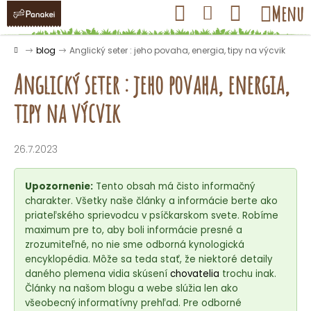
K
Prejsť
Hľadať
Nákupný
Menu
Prihlásenie
na
o
obsah
košík
Späť
Späť
š
Domov
blog
Anglický seter : jeho povaha, energia, tipy na výcvik
í
Anglický seter : jeho povaha, energia,
k
tipy na výcvik
Č
o
26.7.2023
p
o
Upozornenie:
Tento obsah má čisto informačný
t
charakter. Všetky naše články a informácie berte ako
priateľského sprievodcu v psíčkarskom svete. Robíme
r
maximum pre to, aby boli informácie presné a
e
zrozumiteľné, no nie sme odborná kynologická
b
encyklopédia. Môže sa teda stať, že niektoré detaily
u
daného plemena vidia skúsení
chovatelia
trochu inak.
Články na našom blogu a webe slúžia len ako
j
všeobecný informatívny prehľad. Pre odborné