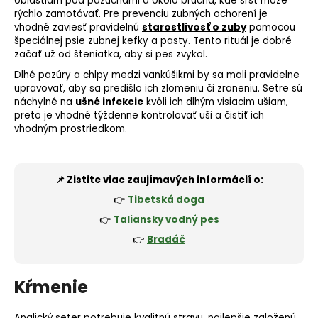
oblastiam pod pazuchami a okolo brucha, kde srsť môže
rýchlo zamotávať. Pre prevenciu zubných ochorení je
vhodné zaviesť pravidelnú
starostlivosť o zuby
pomocou
špeciálnej psie zubnej kefky a pasty. Tento rituál je dobré
začať už od šteniatka, aby si pes zvykol.
Dlhé pazúry a chlpy medzi vankúšikmi by sa mali pravidelne
upravovať, aby sa predišlo ich zlomeniu či zraneniu. Setre sú
náchylné na
ušné infekcie
kvôli ich dlhým visiacim ušiam,
preto je vhodné týždenne kontrolovať uši a čistiť ich
vhodným prostriedkom.
📌 Zistite viac zaujímavých informácií o:
👉
Tibetská doga
👉
Taliansky vodný pes
👉
Bradáč
Kŕmenie
Anglický seter potrebuje kvalitnú stravu, najlepšie založenú