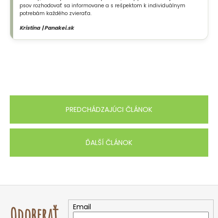
psov rozhodovať sa informovane a s rešpektom k individuálnym
potrebám každého zvieraťa.
Kristína | Panakei.sk
PREDCHÁDZAJÚCI ČLÁNOK
ĎALŠÍ ČLÁNOK
Z
á
Email
Odoberať
p