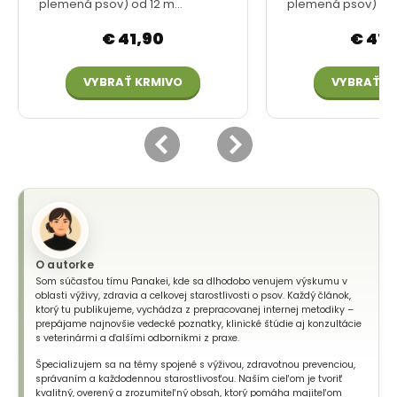
O autorke
Som súčasťou tímu Panakei, kde sa dlhodobo venujem výskumu v
oblasti výživy, zdravia a celkovej starostlivosti o psov. Každý článok,
ktorý tu publikujeme, vychádza z prepracovanej internej metodiky –
prepájame najnovšie vedecké poznatky, klinické štúdie aj konzultácie
s veterinármi a ďalšími odborníkmi z praxe.
Špecializujem sa na témy spojené s výživou, zdravotnou prevenciou,
správaním a každodennou starostlivosťou. Naším cieľom je tvoriť
kvalitný, overený a zrozumiteľný obsah, ktorý pomáha majiteľom