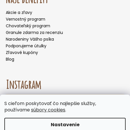
Akcie a zľavy
Vernostný program
Chovateľský program
Granule zdarma za recenziu
Narodeniny Vášho psíka
Podporujeme útulky
Zľavové kupóny
Blog
Instagram
☀️🌡️ Odporúčanie na letné mesiace. Počas letných
S cieľom poskytovať čo najlepšie služby,
mesiacov neodporúčame voliť doručenie do
Sledovať na Instagrame
používame
súbory cookies
.
samoobslužných boxov, kde môžu byť zásielky
vystavené vysokým teplotám. Keďže naše
produkty neobsahujú chemické konzervanty,
Nastavenie
odporúčame zvoliť doručenie na adresu alebo
Vytvoril Shoptet