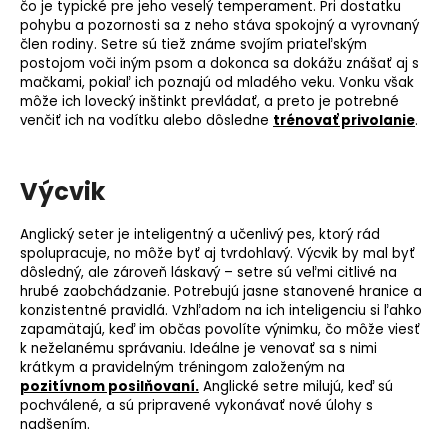
čo je typické pre jeho veselý temperament. Pri dostatku
pohybu a pozornosti sa z neho stáva spokojný a vyrovnaný
člen rodiny. Setre sú tiež známe svojím priateľským
postojom voči iným psom a dokonca sa dokážu znášať aj s
mačkami, pokiaľ ich poznajú od mladého veku. Vonku však
môže ich lovecký inštinkt prevládať, a preto je potrebné
venčiť ich na vodítku alebo dôsledne
trénovať privolanie
.
Výcvik
Anglický seter je inteligentný a učenlivý pes, ktorý rád
spolupracuje, no môže byť aj tvrdohlavý. Výcvik by mal byť
dôsledný, ale zároveň láskavý – setre sú veľmi citlivé na
hrubé zaobchádzanie. Potrebujú jasne stanovené hranice a
konzistentné pravidlá. Vzhľadom na ich inteligenciu si ľahko
zapamätajú, keď im občas povolíte výnimku, čo môže viesť
k neželanému správaniu. Ideálne je venovať sa s nimi
krátkym a pravidelným tréningom založeným na
pozitívnom posilňovaní.
Anglické setre milujú, keď sú
pochválené, a sú pripravené vykonávať nové úlohy s
nadšením.