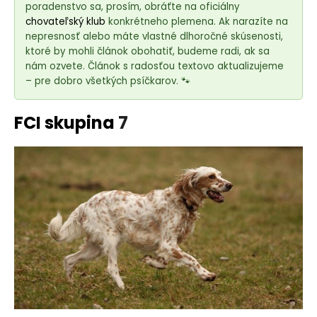
e
poradenstvo sa, prosím, obráťte na oficiálny
t
chovateľský klub
konkrétneho plemena. Ak narazíte na
e
nepresnosť alebo máte vlastné dlhoročné skúsenosti,
ktoré by mohli článok obohatiť, budeme radi, ak sa
n
nám ozvete. Článok s radosťou textovo aktualizujeme
á
– pre dobro všetkých psíčkarov. 🐾
j
s
FCI skupina
7
ť
?
HĽADAŤ
O
d
p