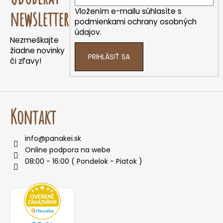
ä
Vložením e-mailu súhlasíte s
newsletter
t
podmienkami ochrany osobných
údajov.
i
Nezmeškajte
e
žiadne novinky
PRIHLÁSIŤ SA
či zľavy!
Kontakt
info
@
panakei.sk
Online podpora na webe
08:00 - 16:00 ( Pondelok - Piatok )