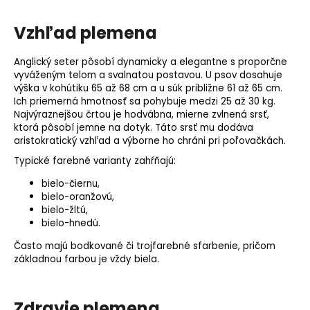
Vzhľad plemena
Anglický seter pôsobí dynamicky a elegantne s proporčne
vyváženým telom a svalnatou postavou. U psov dosahuje
výška v kohútiku
65 až 68 cm a u súk približne 61 až 65 cm.
Ich priemerná hmotnosť sa pohybuje medzi 25 až 30 kg.
Najvýraznejšou črtou je hodvábna, mierne zvlnená srsť,
ktorá pôsobí jemne na dotyk. Táto srsť mu dodáva
aristokratický vzhľad a výborne ho chráni pri poľovačkách.
Typické farebné varianty zahŕňajú:
bielo-čiernu,
bielo-oranžovú,
bielo-žltú,
bielo-hnedú.
Často majú bodkované či trojfarebné sfarbenie, pričom
základnou farbou je vždy biela.
Zdravie plemena