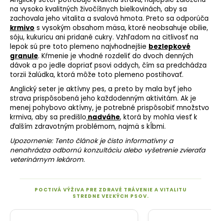
na vysoko kvalitných živočíšnych bielkovinách, aby sa
zachovala jeho vitalita a svalová hmota. Preto sa odporúča
krmivo
s vysokým obsahom mäsa, ktoré neobsahuje obilie,
sóju, kukuricu ani pridané cukry. Vzhľadom na citlivosť na
lepok sú pre toto plemeno najvhodnejšie
bezlepkové
granule
. Kŕmenie je vhodné rozdeliť do dvoch denných
dávok a po jedle dopriať psovi oddych, čím sa predchádza
torzii žalúdka, ktorá môže toto plemeno postihovať.
Anglický seter je aktívny pes, a preto by mala byť jeho
strava prispôsobená jeho každodenným aktivitám. Ak je
menej pohybovo aktívny, je potrebné prispôsobiť množstvo
krmiva, aby sa predišlo
nadváhe
, ktorá by mohla viesť k
ďalším zdravotným problémom, najmä s kĺbmi.
Upozornenie: Tento článok je čisto informatívny a
nenahrádza odbornú konzultáciu alebo vyšetrenie zvieraťa
veterinárnym lekárom.