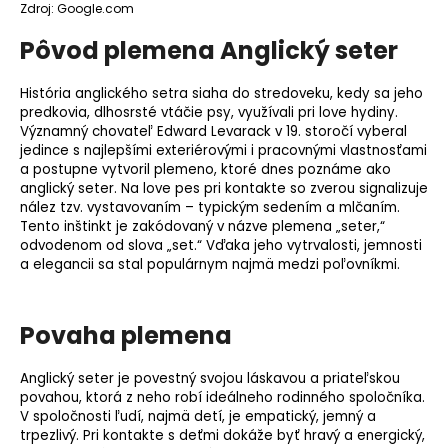
Zdroj: Google.com
o
r
Pôvod plemena Anglický seter
ú
č
História anglického setra siaha do stredoveku, kedy sa jeho
a
predkovia, dlhosrsté vtáčie psy, využívali pri love hydiny.
m
Významný chovateľ Edward Levarack v 19. storočí vyberal
e
jedince s najlepšími exteriérovými i pracovnými vlastnosťami
a postupne vytvoril
plemeno
, ktoré dnes poznáme ako
anglický seter. Na love pes pri kontakte so zverou signalizuje
nález tzv. vystavovaním – typickým sedením a mlčaním.
Tento inštinkt je zakódovaný v názve plemena „seter,“
odvodenom od slova „set.“ Vďaka jeho vytrvalosti, jemnosti
a elegancii sa stal populárnym najmä medzi poľovníkmi.
Povaha plemena
Anglický seter je povestný svojou láskavou a priateľskou
povahou, ktorá z neho robí ideálneho rodinného spoločníka.
V spoločnosti ľudí, najmä detí, je empatický, jemný a
trpezlivý. Pri kontakte s deťmi dokáže byť hravý a energický,