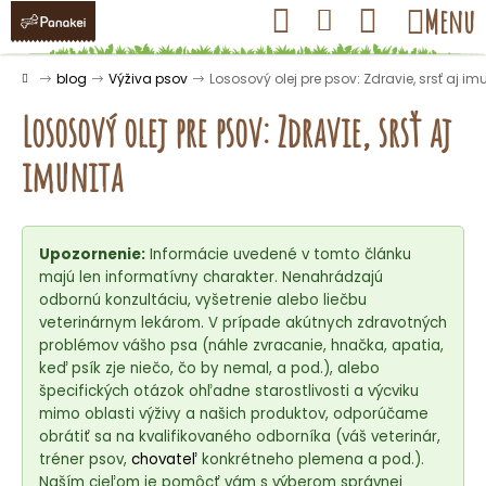
K
Prejsť
Hľadať
Nákupný
Menu
Prihlásenie
na
o
obsah
košík
Späť
Späť
š
Domov
blog
Výživa psov
Lososový olej pre psov: Zdravie, srsť aj im
í
Lososový olej pre psov: Zdravie, srsť aj
k
imunita
Č
o
Upozornenie:
Informácie uvedené v tomto článku
p
majú len informatívny charakter. Nenahrádzajú
o
odbornú konzultáciu, vyšetrenie alebo liečbu
t
veterinárnym lekárom. V prípade akútnych zdravotných
r
problémov vášho psa (náhle zvracanie, hnačka, apatia,
keď psík zje niečo, čo by nemal, a pod.), alebo
e
špecifických otázok ohľadne starostlivosti a výcviku
b
mimo oblasti výživy a našich produktov, odporúčame
u
obrátiť sa na kvalifikovaného odborníka (váš veterinár,
j
tréner psov,
chovateľ
konkrétneho plemena a pod.).
Naším cieľom je pomôcť vám s výberom správnej