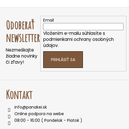
Z
á
Email
Odoberať
p
ä
Vložením e-mailu súhlasíte s
newsletter
t
podmienkami ochrany osobných
údajov.
i
Nezmeškajte
e
žiadne novinky
PRIHLÁSIŤ SA
či zľavy!
Kontakt
info
@
panakei.sk
Online podpora na webe
08:00 - 16:00 ( Pondelok - Piatok )