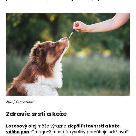
o
r
ú
č
a
m
e
Zdroj: Canva.com
Zdravie srsti a kože
Lososový olej
môže výrazne
zlepšiť stav srsti a kože
vášho psa
. Omega-3 mastné kyseliny pomáhajú udržiavať