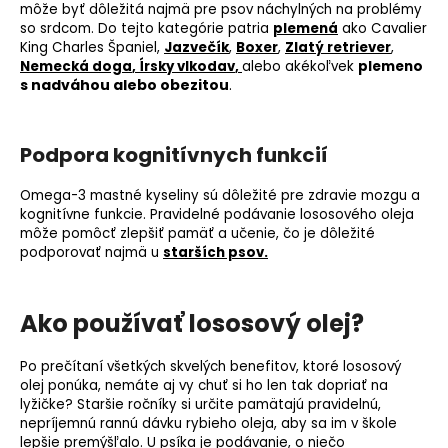
môže byť dôležitá najmä pre psov náchylných na problémy
so srdcom. Do tejto kategórie patria
plemená
ako Cavalier
King Charles Španiel,
Jazvečík
,
Boxer
,
Zlatý retriever
,
Nemecká doga
,
Írsky vlkodav
,
alebo akékoľvek
plemeno
s nadváhou alebo obezitou
.
Podpora kognitívnych funkcií
Omega-3 mastné kyseliny sú dôležité pre zdravie mozgu a
kognitívne funkcie. Pravidelné podávanie lososového oleja
môže pomôcť zlepšiť pamäť a učenie, čo je dôležité
podporovať najmä u
starších psov.
Ako používať lososový olej?
Po prečítaní všetkých skvelých benefitov, ktoré lososový
olej ponúka, nemáte aj vy
chuť
si ho len tak dopriať na
lyžičke? Staršie ročníky si určite pamätajú pravidelnú,
nepríjemnú rannú dávku rybieho oleja, aby sa im v škole
lepšie premýšľalo. U psíka je podávanie, o niečo