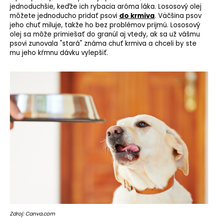
jednoduchšie, keďže ich rybacia aróma láka. Lososový olej
môžete jednoducho pridať psovi
do krmiva
. Väčšina psov
jeho chuť miluje, takže ho bez problémov prijmú. Lososový
olej sa môže primiešať do granúl aj vtedy, ak sa už vášmu
psovi zunovala "stará" známa chuť krmiva a chceli by ste
mu jeho kŕmnu dávku vylepšiť.
Zdroj: Canva.com