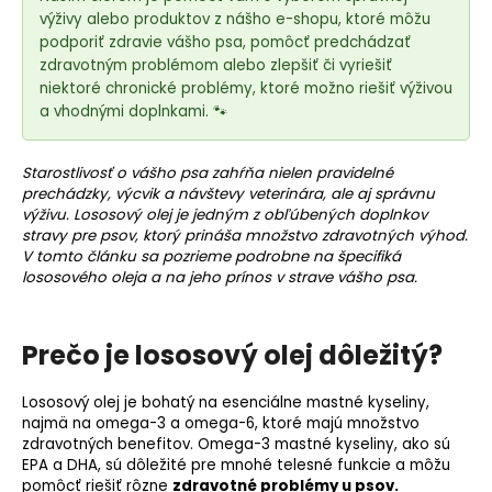
e
výživy alebo produktov z nášho e-shopu, ktoré môžu
t
podporiť zdravie vášho psa, pomôcť predchádzať
e
zdravotným problémom alebo zlepšiť či vyriešiť
n
niektoré chronické problémy, ktoré možno riešiť výživou
á
a vhodnými doplnkami. 🐾
j
s
Starostlivosť o vášho psa zahŕňa nielen pravidelné
prechádzky, výcvik a návštevy veterinára, ale aj správnu
ť
výživu.
Lososový olej
je jedným z obľúbených doplnkov
?
stravy pre psov, ktorý prináša množstvo zdravotných výhod.
V tomto článku sa pozrieme podrobne na špecifiká
lososového oleja a na jeho prínos v strave vášho psa.
HĽADAŤ
Prečo je lososový olej dôležitý?
Lososový olej je bohatý na esenciálne mastné kyseliny,
najmä na omega-3 a omega-6, ktoré majú množstvo
O
zdravotných benefitov. Omega-3 mastné kyseliny, ako sú
d
EPA a DHA, sú dôležité pre mnohé telesné funkcie a môžu
p
pomôcť riešiť rôzne
zdravotné problémy u psov.