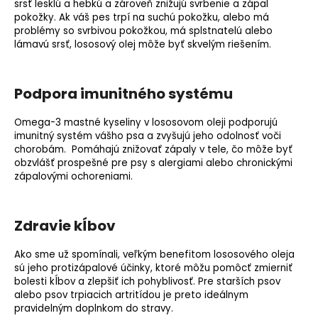
srsť lesklú a hebkú a zároveň znižujú svrbenie a zápal
pokožky. Ak váš pes trpí na suchú pokožku, alebo má
problémy so svrbivou pokožkou, má splstnatelú alebo
lámavú srsť, lososový olej môže byť skvelým riešením.
Podpora imunitného systému
Omega-3 mastné kyseliny v lososovom oleji podporujú
imunitný systém vášho psa a zvyšujú jeho odolnosť voči
chorobám. Pomáhajú znižovať zápaly v tele, čo môže byť
obzvlášť prospešné pre psy s alergiami alebo chronickými
zápalovými ochoreniami.
Zdravie kĺbov
Ako sme už spomínali, veľkým benefitom lososového oleja
sú jeho protizápalové účinky, ktoré môžu pomôcť zmierniť
bolesti kĺbov a zlepšiť ich pohyblivosť. Pre starších psov
alebo psov trpiacich artritídou je preto ideálnym
pravidelným doplnkom do stravy.