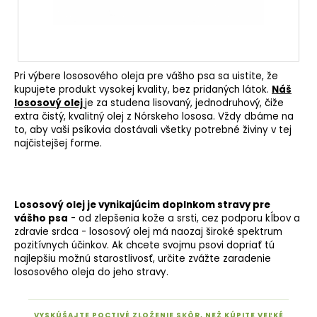
Pri výbere lososového oleja pre vášho psa sa uistite, že
kupujete produkt vysokej kvality, bez pridaných látok.
Náš
lososový olej
je za studena lisovaný, jednodruhový, čiže
extra čistý, kvalitný olej z Nórskeho lososa. Vždy dbáme na
to, aby vaši psíkovia dostávali všetky potrebné živiny v tej
najčistejšej forme.
Lososový olej je vynikajúcim doplnkom stravy pre
vášho psa
- od zlepšenia kože a srsti, cez podporu kĺbov a
zdravie srdca - lososový olej má naozaj široké spektrum
pozitívnych účinkov. Ak chcete svojmu psovi dopriať tú
najlepšiu možnú starostlivosť, určite zvážte zaradenie
lososového oleja do jeho stravy.