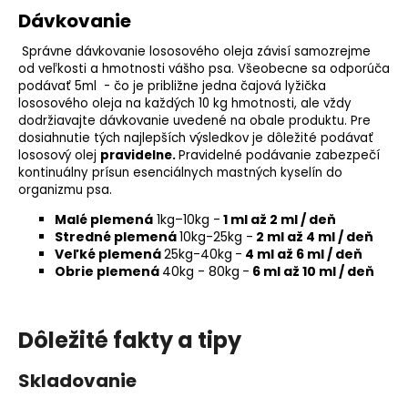
Dávkovanie
Správne dávkovanie lososového oleja závisí samozrejme
od veľkosti a hmotnosti vášho psa. Všeobecne sa odporúča
podávať 5ml - čo je približne jedna čajová lyžička
lososového oleja na každých 10 kg hmotnosti, ale vždy
dodržiavajte dávkovanie uvedené na obale produktu. Pre
dosiahnutie tých najlepších výsledkov je dôležité podávať
lososový olej
pravidelne.
Pravidelné podávanie zabezpečí
kontinuálny prísun esenciálnych mastných kyselín do
organizmu psa.
Malé plemená
1kg–10kg -
1 ml až 2 ml / deň
Stredné plemená
10kg-25kg -
2 ml až 4 ml / deň
Veľké plemená
25kg-40kg
-
4 ml až 6 ml / deň
Obrie plemená
40kg - 80kg
-
6 ml až 10 ml / deň
Dôležité fakty a tipy
Skladovanie