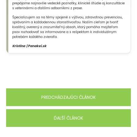
prepájame najnovšie vedecké poznatky, klinické štúdie aj konzultácie
s veterinármi a ďalšími odborníkmi z praxe.
Špecializujem sa na témy spojené s výživou, zdravotnou prevenciou,
správaním a každodennou starostlivosťou. Naším cieľom je tvoriť
kvalitný, overený a zrozumiteľný obsah, ktorý pomáha majiteľom
psov rozhodovať sa informovane a s rešpektom k individuálnym
potrebám každého zvieraťa.
Kristína | Panakei.sk
PREDCHÁDZAJÚCI ČLÁNOK
ĎALŠÍ ČLÁNOK