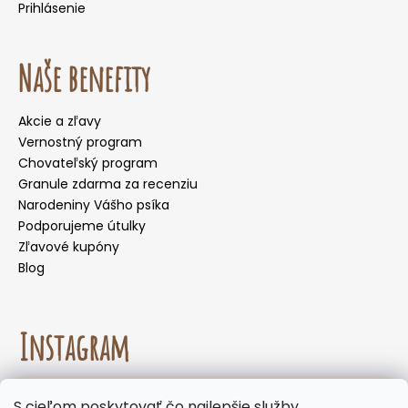
Prihlásenie
Naše benefity
Akcie a zľavy
Vernostný program
Chovateľský program
Granule zdarma za recenziu
Narodeniny Vášho psíka
Podporujeme útulky
Zľavové kupóny
Blog
Instagram
☀️🌡️ Odporúčanie na letné mesiace. Počas letných
S cieľom poskytovať čo najlepšie služby,