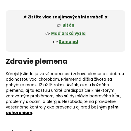
📌 Zistite viac zaujímavých informácií o:
👉
Bišón
👉
Maďarská vyžla
👉
Samojed
Zdravie plemena
Kórejský Jindo je vo všeobecnosti zdravé plemeno s dobrou
odolnosťou voči chorobám. Priemerná dĺžka života sa
pohybuje medzi 12 až 15 rokmi. Avšak, ako u každého
plemena, aj tu existujú určité predispozície k niektorým
zdravotným problémom, ako sú
dysplázia bedrového kĺbu
,
problémy s očami a alergie. Nezabúdajte na pravidelné
veterinárne kontroly ako prevenciu aj proti bežným
psím
ochoreniam
.