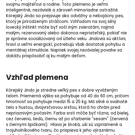
svojmu majiteľovi a rodine. Toto plemeno je veľmi
inteligentné, nezávislé a zároveň mimoriadne ostražité.
Kórejský Jindo sa prejavuje ako odvážny a nebojácny pes,
ktorý je prirodzeným strážcom. Vzhľadom na svoj silný
lovecký inštinkt môže byť voči iným zvieratám, najmä
malým, rezervovaný alebo dokonca nepriateľský, pokiaľ nie
je správne socializovaný od útleho veku. Jindovia sú aktívni,
hraví a veľmi energickí, potrebujú však dostatok pohybu a
mentálnej stimulácie. Napriek svojej nezávislej povahe sa
dokážu prispôsobiť aj ku malým deťom.
Vzhľad plemena
Kórejský Jindo je stredne veľký pes s dobre vyváženým
telom. Priemerná výška sa pohybuje od 40 do 60 cm, pričom
hmotnosť sa pohybuje medzi 15 a 25 kg. Má silné a svalnaté
telo s hustou, dvojvrstvovou srsťou, ktorá ho chráni pred
nepriaznivým počasím. Farba srsti môže byť rôzna, od bielej,
cez červenú, šedú, čiernu až po sfarbenie "sesam" (červená
s čiernymi špičkami). Hlava je široká, uši sú vzpriamené a
trojuholníkového tvaru, čo prispieva k jeho výraznému