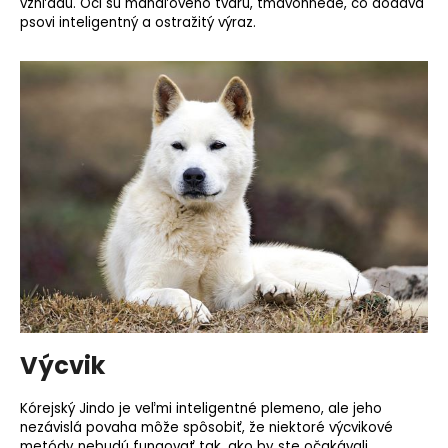
vzhľadu. Oči sú mandľového tvaru, tmavohnedé, čo dodáva
psovi inteligentný a ostražitý výraz.
Výcvik
Kórejský Jindo je veľmi inteligentné plemeno, ale jeho
nezávislá povaha môže spôsobiť, že niektoré výcvikové
metódy nebudú fungovať tak, ako by ste očakávali.