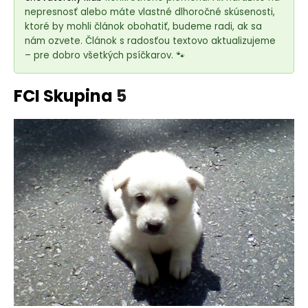
e
nepresnosť alebo máte vlastné dlhoročné skúsenosti,
t
ktoré by mohli článok obohatiť, budeme radi, ak sa
e
nám ozvete. Článok s radosťou textovo aktualizujeme
n
– pre dobro všetkých psíčkarov. 🐾
á
j
FCI Skupina
5
s
ť
?
HĽADAŤ
O
d
p