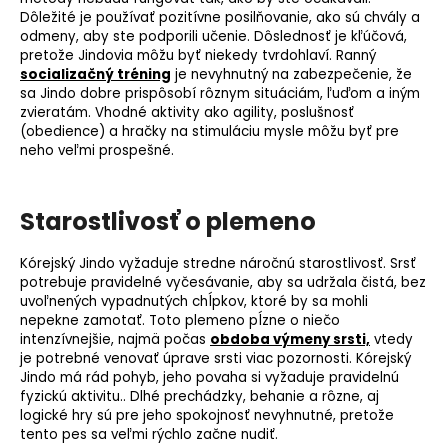
Dôležité je používať
pozitívne posilňovanie
, ako sú chvály a
odmeny, aby ste podporili učenie. Dôslednosť je kľúčová,
pretože Jindovia môžu byť niekedy tvrdohlaví. Ranný
socializačný tréning
je nevyhnutný na zabezpečenie, že
sa Jindo dobre prispôsobí rôznym situáciám, ľuďom a iným
zvieratám. Vhodné aktivity ako
agility
, poslušnosť
(
obedience
) a hračky na stimuláciu mysle môžu byť pre
neho veľmi prospešné.
Starostlivosť o plemeno
Kórejský Jindo vyžaduje stredne náročnú starostlivosť. Srsť
potrebuje pravidelné vyčesávanie, aby sa udržala čistá, bez
uvoľnených vypadnutých chĺpkov, ktoré by sa mohli
nepekne zamotať. Toto plemeno pĺzne o niečo
intenzívnejšie, najmä počas
obdoba výmeny srsti,
vtedy
je potrebné venovať úprave srsti viac pozornosti. Kórejský
Jindo má rád pohyb, jeho povaha si vyžaduje pravidelnú
fyzickú aktivitu.. Dlhé prechádzky, behanie a rôzne, aj
logické hry sú pre jeho spokojnosť nevyhnutné, pretože
tento pes sa veľmi rýchlo začne nudiť.