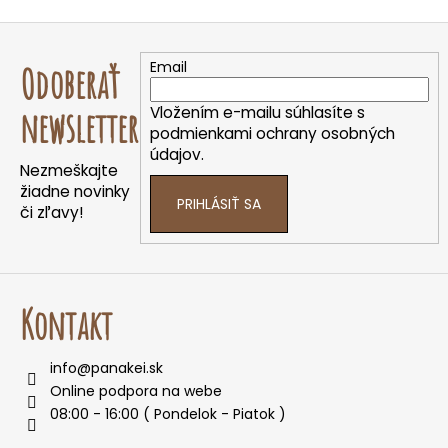
Z
á
Email
Odoberať
p
ä
Vložením e-mailu súhlasíte s
newsletter
t
podmienkami ochrany osobných
údajov.
i
Nezmeškajte
e
žiadne novinky
PRIHLÁSIŤ SA
či zľavy!
Kontakt
info
@
panakei.sk
Online podpora na webe
08:00 - 16:00 ( Pondelok - Piatok )