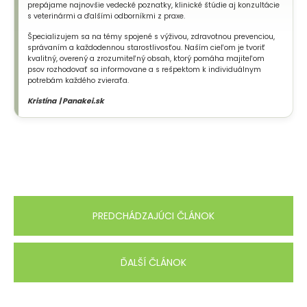
prepájame najnovšie vedecké poznatky, klinické štúdie aj konzultácie
s veterinármi a ďalšími odborníkmi z praxe.
Špecializujem sa na témy spojené s výživou, zdravotnou prevenciou,
správaním a každodennou starostlivosťou. Naším cieľom je tvoriť
kvalitný, overený a zrozumiteľný obsah, ktorý pomáha majiteľom
psov rozhodovať sa informovane a s rešpektom k individuálnym
potrebám každého zvieraťa.
Kristína | Panakei.sk
PREDCHÁDZAJÚCI ČLÁNOK
ĎALŠÍ ČLÁNOK