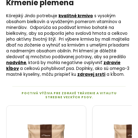
Kŕmenie plemena
Kórejský Jindo potrebuje
kvalitné krmivo
s vysokým
obsahom bielkovín a vyváženým pomerom vitamínov a
minerálov. Odporúča sa podávať krmivo bohaté na
bielkoviny, aby sa podporila jeho svalová hmota a celkovo
jeho aktívny životný štýl. Pri výbere krmiva by mali majitelia
dbať na zloženie a vyhnúť sa krmivám s umelými prísadami
a nadmerným obsahom obilnín. Pri kŕmení je dôležité
sledovať aj množstvo podávanej potravy, aby sa predišlo
nadváhe
, ktorá by mohla negatívne ovplyvniť
zdravie
kĺbov
a celkovú pohyblivosť psa. Doplnky, ako sú omega-3
mastné kyseliny, môžu prispieť ku
zdravej srsti
a kĺbom.