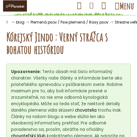
K
Prejsť
Hľadať
Nákupný
Menu
Prihlásenie
na
o
obsah
košík
Späť
Späť
š
Domov
blog
Plemená psov / Psie plemená / Rasy psov
Stredne veľ
í
Kórejský Jindo : Verný strážca s
k
bohatou históriou
Č
o
Upozornenie:
Tento obsah má čisto informačný
p
charakter. Všetky naše články a informácie berte ako
o
priateľského sprievodcu v psíčkarskom svete. Robíme
t
maximum pre to, aby boli informácie presné a
r
zrozumiteľné, no nie sme odborná kynologická
encyklopédia. Môže sa teda stať, že niektoré detaily
e
daného plemena vidia skúsení
chovatelia
trochu inak.
b
Články na našom blogu a webe slúžia len ako
u
všeobecný informatívny prehľad. Pre odborné
j
poradenstvo sa, prosím, obráťte na oficiálny
chovateľský klub
konkrétneho plemena. Ak narazíte na