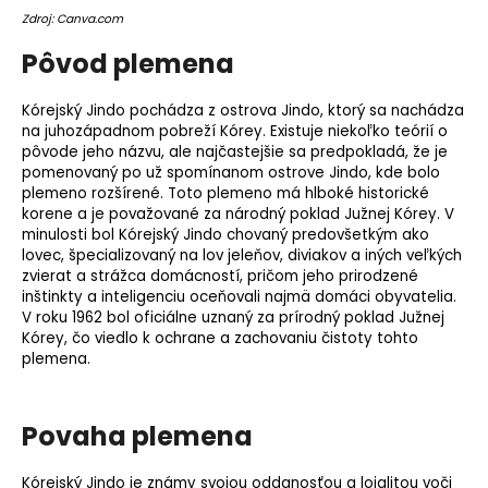
o
Zdroj: Canva.com
r
Pôvod plemena
ú
č
Kórejský Jindo pochádza z ostrova Jindo, ktorý sa nachádza
a
na juhozápadnom pobreží Kórey. Existuje niekoľko teórií o
m
pôvode jeho názvu, ale najčastejšie sa predpokladá, že je
e
pomenovaný po už spomínanom ostrove Jindo, kde bolo
plemeno
rozšírené. Toto plemeno má hlboké historické
korene a je považované za národný poklad Južnej Kórey. V
minulosti bol Kórejský Jindo chovaný predovšetkým ako
lovec, špecializovaný na lov jeleňov, diviakov a iných veľkých
zvierat a strážca domácností, pričom jeho prirodzené
inštinkty a inteligenciu oceňovali najmä domáci obyvatelia.
V roku 1962 bol oficiálne uznaný za prírodný poklad Južnej
Kórey, čo viedlo k ochrane a zachovaniu čistoty tohto
plemena.
Povaha plemena
Kórejský Jindo je známy svojou oddanosťou a lojalitou voči