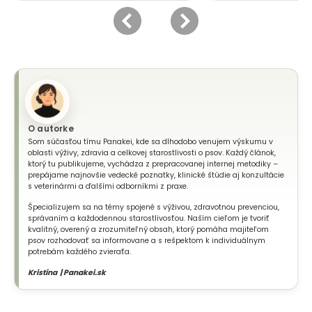
O autorke
Som súčasťou tímu Panakei, kde sa dlhodobo venujem výskumu v
oblasti výživy, zdravia a celkovej starostlivosti o psov. Každý článok,
ktorý tu publikujeme, vychádza z prepracovanej internej metodiky –
prepájame najnovšie vedecké poznatky, klinické štúdie aj konzultácie
s veterinármi a ďalšími odborníkmi z praxe.
Špecializujem sa na témy spojené s výživou, zdravotnou prevenciou,
správaním a každodennou starostlivosťou. Naším cieľom je tvoriť
kvalitný, overený a zrozumiteľný obsah, ktorý pomáha majiteľom
psov rozhodovať sa informovane a s rešpektom k individuálnym
potrebám každého zvieraťa.
Kristína | Panakei.sk