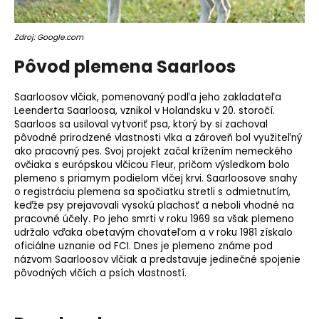
o
r
Zdroj: Google.com
ú
č
Pôvod plemena Saarloos
a
m
Saarloosov vlčiak, pomenovaný podľa jeho zakladateľa
e
Leenderta Saarloosa, vznikol v Holandsku v 20. storočí.
Saarloos sa usiloval vytvoriť psa, ktorý by si zachoval
pôvodné prirodzené vlastnosti vlka a zároveň bol využiteľný
ako
pracovný pes
. Svoj projekt začal krížením nemeckého
ovčiaka s európskou vlčicou Fleur, pričom výsledkom bolo
plemeno
s priamym podielom vlčej krvi. Saarloosove snahy
o registráciu plemena sa spočiatku stretli s odmietnutím,
keďže psy prejavovali vysokú plachosť a neboli vhodné na
pracovné účely. Po jeho smrti v roku 1969 sa však plemeno
udržalo vďaka obetavým chovateľom a v roku 1981 získalo
oficiálne uznanie od FCI. Dnes je plemeno známe pod
názvom Saarloosov vlčiak a predstavuje jedinečné spojenie
pôvodných vlčích a psích vlastností.