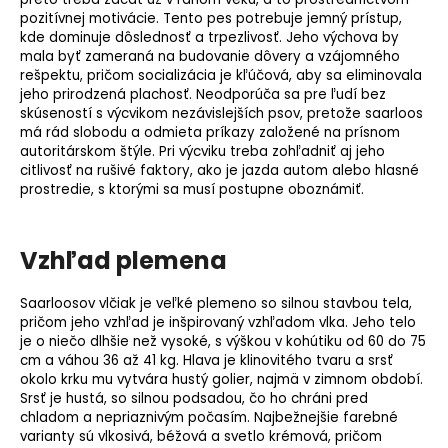
pozitívnej motivácie. Tento pes potrebuje jemný prístup,
kde dominuje dôslednosť a trpezlivosť. Jeho výchova by
mala byť zameraná na budovanie dôvery a vzájomného
rešpektu, pričom
socializácia
je kľúčová, aby sa eliminovala
jeho prirodzená plachosť. Neodporúča sa pre ľudí bez
skúseností s výcvikom nezávislejších psov, pretože saarloos
má rád slobodu a odmieta príkazy založené na prísnom
autoritárskom štýle. Pri výcviku treba zohľadniť aj jeho
citlivosť na rušivé faktory, ako je jazda autom alebo hlasné
prostredie, s ktorými sa musí postupne oboznámiť.
Vzhľad plemena
Saarloosov vlčiak je veľké plemeno so silnou stavbou tela,
pričom jeho vzhľad je inšpirovaný vzhľadom vlka. Jeho telo
je o niečo dlhšie než vysoké, s výškou v kohútiku od 60 do 75
cm a váhou 36 až 41 kg. Hlava je klinovitého tvaru a srsť
okolo krku mu vytvára hustý golier, najmä v zimnom období.
Srsť je hustá, so silnou podsadou, čo ho chráni pred
chladom a nepriaznivým počasím. Najbežnejšie farebné
varianty sú vlkosivá, béžová a svetlo krémová, pričom