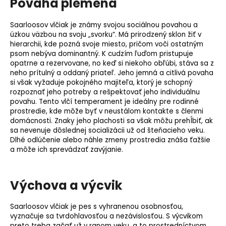
Povaha plemena
Saarloosov vlčiak je známy svojou sociálnou povahou a
úzkou väzbou na svoju „svorku“. Má prirodzený sklon žiť v
hierarchii, kde pozná svoje miesto, pričom voči ostatným
psom nebýva dominantný. K cudzím ľuďom pristupuje
opatrne a rezervovane, no keď si niekoho obľúbi, stáva sa z
neho prítulný a oddaný priateľ. Jeho jemná a citlivá povaha
si však vyžaduje pokojného majiteľa, ktorý je schopný
rozpoznať jeho potreby a rešpektovať jeho individuálnu
povahu. Tento vlčí temperament je ideálny pre rodinné
prostredie, kde môže byť v neustálom kontakte s členmi
domácnosti. Znaky jeho plachosti sa však môžu prehĺbiť, ak
sa nevenuje dôslednej socializácii už od šteňacieho veku.
Dlhé odlúčenie alebo náhle zmeny prostredia znáša ťažšie
a môže ich sprevádzať zavýjanie.
Výchova a výcvik
Saarloosov vlčiak je pes s vyhranenou osobnosťou,
vyznačuje sa tvrdohlavosťou a nezávislosťou. S výcvikom
preto treba začať už v ranom veku, a to prostredníctvom