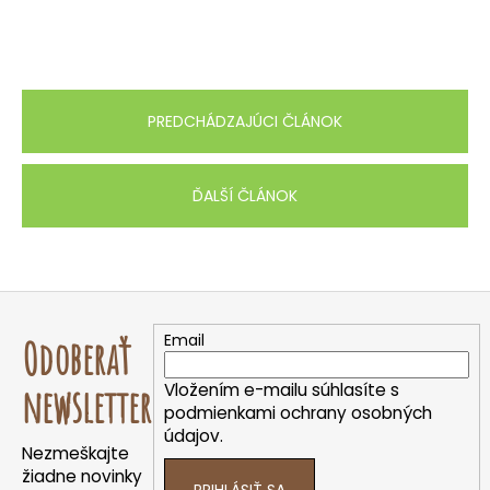
PREDCHÁDZAJÚCI ČLÁNOK
ĎALŠÍ ČLÁNOK
Z
á
Email
Odoberať
p
ä
Vložením e-mailu súhlasíte s
newsletter
t
podmienkami ochrany osobných
údajov.
i
Nezmeškajte
e
žiadne novinky