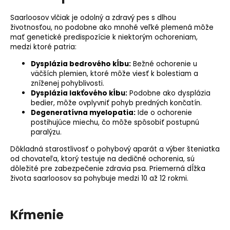
Saarloosov vlčiak je odolný a zdravý pes s dlhou
životnosťou, no podobne ako mnohé veľké plemená môže
mať
genetické predispozície
k niektorým ochoreniam,
medzi ktoré patria:
Dysplázia bedrového kĺbu
:
Bežné ochorenie u
väčších plemien, ktoré môže viesť k bolestiam a
zníženej pohyblivosti.
Dysplázia lakťového kĺbu
:
Podobne ako dysplázia
bedier, môže ovplyvniť pohyb predných končatín.
Degeneratívna myelopatia:
Ide o ochorenie
postihujúce miechu, čo môže spôsobiť postupnú
paralýzu.
Dôkladná starostlivosť o pohybový aparát a výber šteniatka
od chovateľa, ktorý testuje na dedičné ochorenia, sú
dôležité pre zabezpečenie zdravia psa. Priemerná dĺžka
života saarloosov sa pohybuje medzi 10 až 12 rokmi.
Kŕmenie