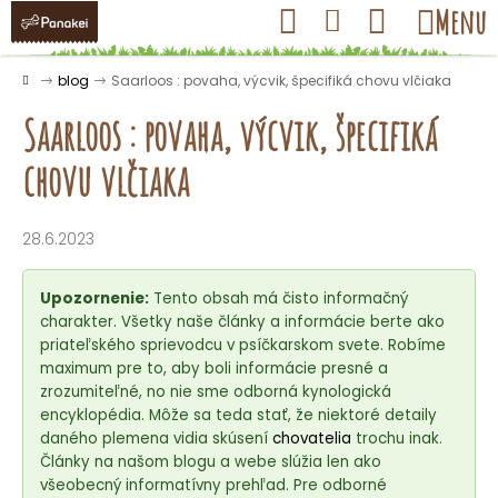
K
Prejsť
Hľadať
Nákupný
Menu
Prihlásenie
na
o
obsah
košík
Späť
Späť
š
Domov
blog
Saarloos : povaha, výcvik, špecifiká chovu vlčiaka
í
Saarloos : povaha, výcvik, špecifiká
k
chovu vlčiaka
Č
o
28.6.2023
p
o
Upozornenie:
Tento obsah má čisto informačný
t
charakter. Všetky naše články a informácie berte ako
priateľského sprievodcu v psíčkarskom svete. Robíme
r
maximum pre to, aby boli informácie presné a
e
zrozumiteľné, no nie sme odborná kynologická
b
encyklopédia. Môže sa teda stať, že niektoré detaily
u
daného plemena vidia skúsení
chovatelia
trochu inak.
Články na našom blogu a webe slúžia len ako
j
všeobecný informatívny prehľad. Pre odborné