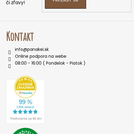
PRIHLÁSIŤ SA
či zľavy!
Kontakt
info
@
panakei.sk
Online podpora na webe
08:00 - 16:00 ( Pondelok - Piatok )