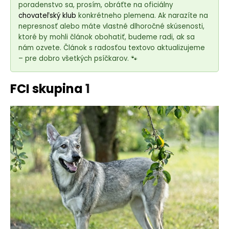
e
poradenstvo sa, prosím, obráťte na oficiálny
t
chovateľský klub
konkrétneho plemena. Ak narazíte na
e
nepresnosť alebo máte vlastné dlhoročné skúsenosti,
ktoré by mohli článok obohatiť, budeme radi, ak sa
n
nám ozvete. Článok s radosťou textovo aktualizujeme
á
– pre dobro všetkých psíčkarov. 🐾
j
s
FCI skupina
1
ť
?
HĽADAŤ
O
d
p