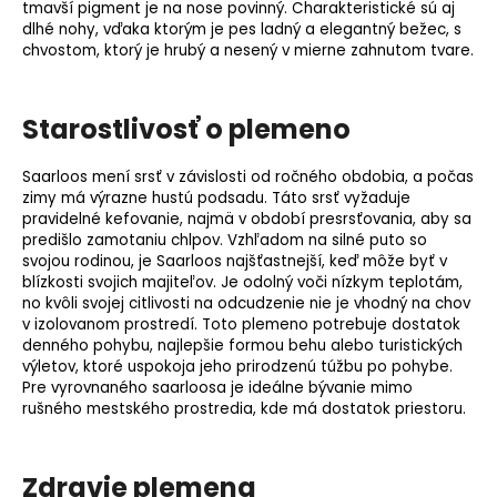
tmavší pigment je na nose povinný. Charakteristické sú aj
dlhé nohy, vďaka ktorým je pes ladný a elegantný bežec, s
chvostom, ktorý je hrubý a nesený v mierne zahnutom tvare.
Starostlivosť o plemeno
Saarloos mení srsť v závislosti od ročného obdobia, a počas
zimy má výrazne hustú podsadu. Táto srsť vyžaduje
pravidelné kefovanie, najmä v období presrsťovania, aby sa
predišlo zamotaniu chlpov. Vzhľadom na silné puto so
svojou rodinou, je Saarloos najšťastnejší, keď môže byť v
blízkosti svojich majiteľov. Je odolný voči nízkym teplotám,
no kvôli svojej citlivosti na odcudzenie nie je vhodný na chov
v izolovanom prostredí. Toto plemeno potrebuje dostatok
denného pohybu, najlepšie formou behu alebo turistických
výletov, ktoré uspokoja jeho prirodzenú túžbu po pohybe.
Pre vyrovnaného saarloosa je ideálne bývanie mimo
rušného mestského prostredia, kde má dostatok priestoru.
Zdravie plemena