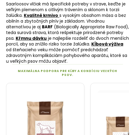
Saarloosov vlčiak má špecifické potreby v strave, keďže je
veľkým plemenom s
citlivým trávením
a sklonom k torzii
žalúdka.
Kvalitné krmivo
s vysokým obsahom mäsa a bez
obilnín a zbytočných plnív je základom. Vhodnou
(Biologically Appropriate Raw Food),
alternatívou je aj
BARF
teda surová strava, ktorá rešpektuje prirodzené potreby
psa.
Kŕmnu dávku
je najlepšie rozdeliť do dvoch menších
porcií, aby sa znížilo riziko torzie žalúdka.
Kĺbová výživa
od šteňacieho veku môže pomôcť predchádzať
zdravotným komplikáciám pohybového aparátu, ktoré sa
u veľkých psov môžu objaviť.