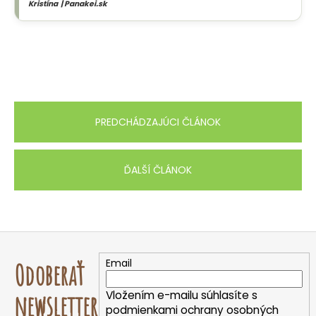
Kristína | Panakei.sk
PREDCHÁDZAJÚCI ČLÁNOK
ĎALŠÍ ČLÁNOK
Z
á
Email
Odoberať
p
ä
Vložením e-mailu súhlasíte s
newsletter
t
podmienkami ochrany osobných