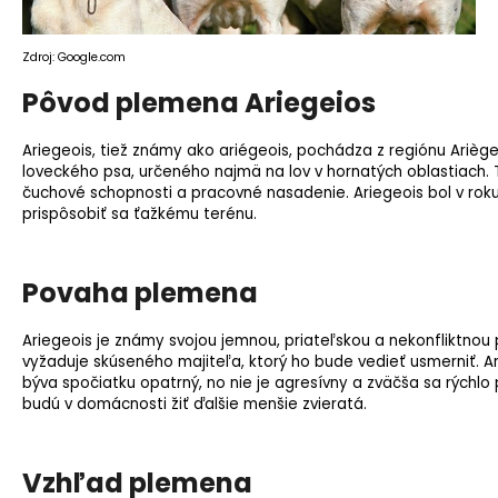
o
r
Zdroj: Google.com
ú
č
Pôvod plemena Ariegeios
a
m
Ariegeois, tiež známy ako ariégeois, pochádza z regiónu Ariège
e
loveckého psa, určeného najmä na lov v hornatých oblastiach. 
čuchové schopnosti a pracovné nasadenie. Ariegeois bol v rok
prispôsobiť sa ťažkému terénu.
Povaha plemena
Ariegeois je známy svojou jemnou, priateľskou a nekonfliktnou 
vyžaduje skúseného majiteľa, ktorý ho bude vedieť usmerniť. Ari
býva spočiatku opatrný, no nie je agresívny a zväčša sa rýchlo
budú v domácnosti žiť ďalšie menšie zvieratá.
Vzhľad plemena