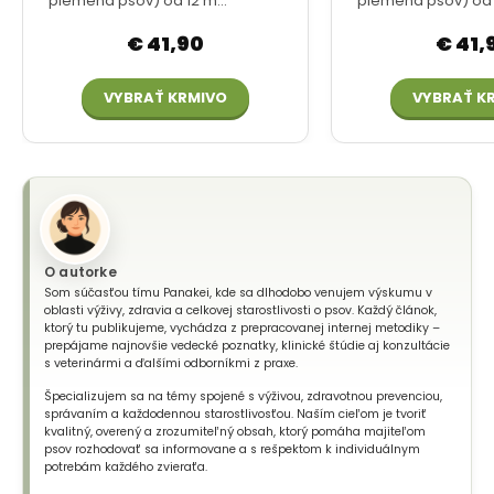
O autorke
Som súčasťou tímu Panakei, kde sa dlhodobo venujem výskumu v
oblasti výživy, zdravia a celkovej starostlivosti o psov. Každý článok,
ktorý tu publikujeme, vychádza z prepracovanej internej metodiky –
prepájame najnovšie vedecké poznatky, klinické štúdie aj konzultácie
s veterinármi a ďalšími odborníkmi z praxe.
Špecializujem sa na témy spojené s výživou, zdravotnou prevenciou,
správaním a každodennou starostlivosťou. Naším cieľom je tvoriť
kvalitný, overený a zrozumiteľný obsah, ktorý pomáha majiteľom
psov rozhodovať sa informovane a s rešpektom k individuálnym
potrebám každého zvieraťa.