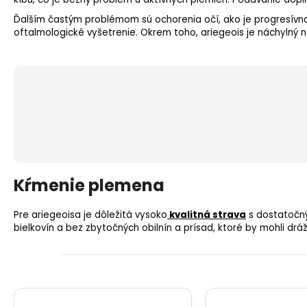
Ďalším častým problémom sú ochorenia očí, ako je progresívna 
oftalmologické vyšetrenie. Okrem toho, ariegeois je náchylný
Kŕmenie plemena
Pre ariegeoisa je dôležitá vysoko
kvalitná strava
s dostatočný
bielkovín a bez zbytočných obilnín a prísad, ktoré by mohli drá