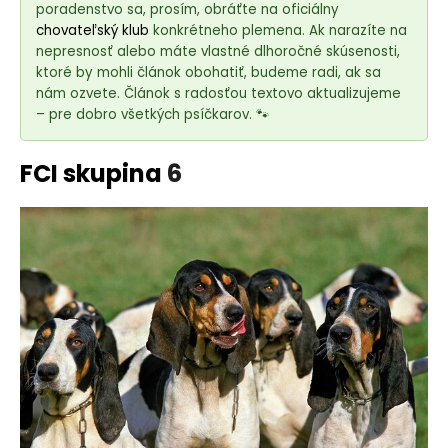
e
poradenstvo sa, prosím, obráťte na oficiálny
t
chovateľský klub
konkrétneho plemena. Ak narazíte na
e
nepresnosť alebo máte vlastné dlhoročné skúsenosti,
ktoré by mohli článok obohatiť, budeme radi, ak sa
n
nám ozvete. Článok s radosťou textovo aktualizujeme
á
– pre dobro všetkých psíčkarov. 🐾
j
s
FCI skupina
6
ť
?
HĽADAŤ
O
d
p