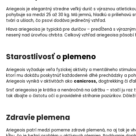
Ariegeois je elegantný stredne veľký durič s výraznou atletick
pohybuje sa medzi 25 až 30 kg. Má jemnú, hladkú a priliehavú s
tvári a ušiach, čo psovi dodáva jedinečný vzhľad.
Hlava ariegeoisa je typická pre duričov – predĺžená s výrazným
nesený nad úrovňou chrbta. Celkový vzhľad ariegeoisa pôsobí h
Starostlivosť o
plemeno
Ariegeois vyžaduje veľa fyzickej aktivity a mentálneho stimul
ktorí mu dokážu poskytnúť každodenné dlhé prechádzky a pohyb
,
dogtrekking či ďa
Ariegeois vyniká v aktivitách ako
canicross
Srsť ariegeoisa je krátka a nenáročná na údržbu – stačí ju raz
tak dbajte o čistotu očí a pravidelné strihanie pazúrikov. Dôležit
Zdravie plemena
Ariegeois patrí medzi pomerne zdravé plemená, no aj tak je v
kĺbu, čo je bežný problém u aktívnych plemien. Podávanie dopln