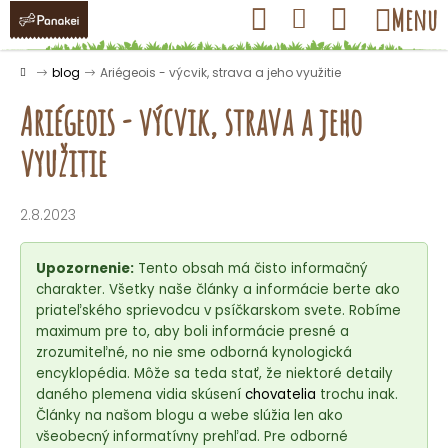
K
Prejsť
Hľadať
Nákupný
Menu
Prihlásenie
na
o
obsah
košík
Späť
Späť
š
Domov
blog
Ariégeois - výcvik, strava a jeho využitie
í
Ariégeois - výcvik, strava a jeho
k
využitie
Č
o
2.8.2023
p
o
Upozornenie:
Tento obsah má čisto informačný
t
charakter. Všetky naše články a informácie berte ako
priateľského sprievodcu v psíčkarskom svete. Robíme
r
maximum pre to, aby boli informácie presné a
e
zrozumiteľné, no nie sme odborná kynologická
b
encyklopédia. Môže sa teda stať, že niektoré detaily
u
daného plemena vidia skúsení
chovatelia
trochu inak.
Články na našom blogu a webe slúžia len ako
j
všeobecný informatívny prehľad. Pre odborné