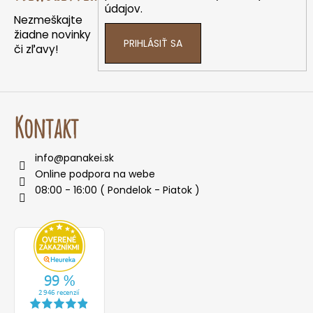
údajov.
i
Nezmeškajte
e
žiadne novinky
PRIHLÁSIŤ SA
či zľavy!
Kontakt
info
@
panakei.sk
Online podpora na webe
08:00 - 16:00 ( Pondelok - Piatok )