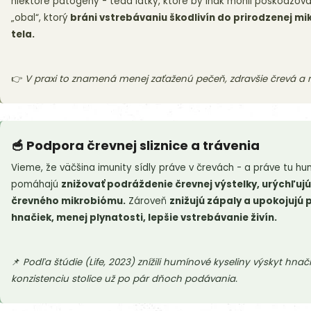
niektoré patogény - teda látky, ktoré by inak mohli poškodzova
„obal“, ktorý
bráni vstrebávaniu škodlivín do prirodzenej mi
tela.
👉
V praxi to znamená menej zaťaženú pečeň, zdravšie črevá a nižš
🥣 Podpora črevnej sliznice a trávenia
Vieme, že väčšina imunity sídly práve v črevách - a práve tu h
pomáhajú
znižovať podráždenie črevnej výstelky, urýchľuj
črevného mikrobiómu.
Zároveň
znižujú zápaly a upokojujú
hnačiek, menej plynatosti, lepšie vstrebávanie živín.
📌
Podľa štúdie (Life, 2023) znížili humínové kyseliny výskyt hnači
konzistenciu stolice už po pár dňoch podávania.