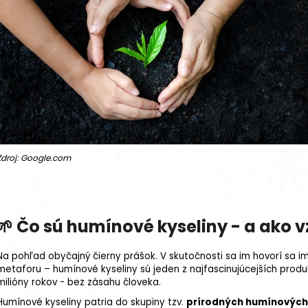
27kg (3x9kg)
Zdroj: Google.com
🌱 Čo sú humínové kyseliny - a ako v
Na pohľad obyčajný čierny prášok. V skutočnosti sa im hovorí sa im 
metaforu – humínové kyseliny sú jeden z najfascinujúcejších produk
milióny rokov - bez zásahu človeka.
Humínové kyseliny patria do skupiny tzv.
prírodných humínových