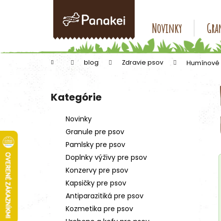
K
Prejsť
na
o
obsah
Späť
Späť
Novinky
Gran
š
do
do
í
k
obchodu
obchodu
Domov
blog
Zdravie psov
Humínové k
B
o
Kategórie
Preskočiť
č
kategórie
n
Novinky
ý
Granule pre psov
p
Pamlsky pre psov
a
Doplnky výživy pre psov
n
Konzervy pre psov
e
Kapsičky pre psov
l
Antiparazitiká pre psov
Kozmetika pre psov