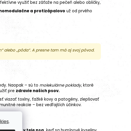
ektívne využiť bez záťaže na pečeň alebo obličky,
unomodulačne a protizápalovo
už od prvého
“ alebo „pôda“. A presne tam má aj svoj pôvod.
vedy. Naopak – sú to
molekulárne poklady
, ktoré
užiť pre
zdravie našich psov.
ť viazať toxíny, ťažké kovy a patogény, zlepšovať
munitné reakcie – bez vedľajších účinkov.
kies
.
resne deje v tele psa,
keď sa humínové kyseliny