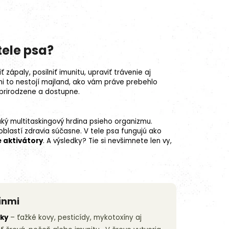
tele psa?
ť zápaly, posilniť imunitu, upraviť trávenie aj
, ani to nestojí majland, ako vám práve prebehlo
o prirodzene a dostupne.
ký multitaskingový hrdina psieho organizmu.
oblastí zdravia súčasne. V tele psa fungujú ako
 aktivátory
. A výsledky? Tie si nevšimnete len vy,
ínmi
tky
– ťažké kovy, pesticídy, mykotoxíny aj