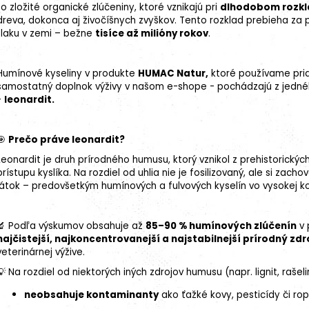
to zložité organické zlúčeniny, ktoré vznikajú pri
dlhodobom rozkl
dreva, dokonca aj živočíšnych zvyškov. Tento rozklad prebieha za 
tlaku v zemi – bežne
tisíce až milióny rokov
.
Humínové kyseliny v produkte
HUMAC Natur,
ktoré používame pria
samostatný doplnok výživy v našom e-shope - pochádzajú z jedné
-
leonardit.
🎯
Prečo práve leonardit?
Leonardit je druh prírodného humusu, ktorý vznikol z prehistorický
prístupu kyslíka. Na rozdiel od uhlia nie je fosilizovaný, ale si za
látok – predovšetkým humínových a fulvových kyselín vo vysokej ko
🔬 Podľa výskumov obsahuje až
85–90 % humínových zlúčenín
v 
najčistejší, najkoncentrovanejší a najstabilnejší prírodný zdr
veterinárnej výžive.
💡 Na rozdiel od niektorých iných zdrojov humusu (napr. lignit, rašeli
neobsahuje kontaminanty
ako ťažké kovy, pesticídy či rop