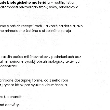
ade biologického materiálu
– rastlín, lístia,
prítomnosti mikroorganizmov, vody, minerálov a
mo v našich receptúrach - a ktoré nájdete aj ako
ho mimoriadne čistého a stabilného zdroja
ch rastlín počas miliónov rokov v podmienkach bez
choval mimoriadne vysoký obsah biologicky aktívnych
ncentrácii.
prírodne dostupnej forme, čo z neho robí
oj
týchto látok pre využitie v humánnej aj
na), leonardit:
né deriváty,