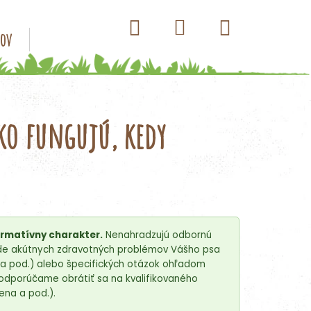
Hľadať
Nákupný
Prihlásenie
sov
Konzervy pre psov
Kapsičky pre psov
Antip
košík
ko fungujú, kedy
ormatívny charakter.
Nenahradzujú odbornú
pade akútnych zdravotných problémov Vášho psa
é a pod.) alebo špecifických otázok ohľadom
- odporúčame obrátiť sa na kvalifikovaného
na a pod.).