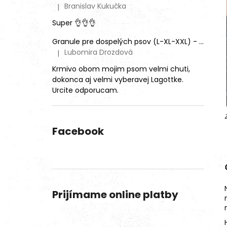
Branislav Kukučka
|
Hodnotenie produktu je 5 z 5 hviezdičiek.
Super 👌👌👌
Granule pre dospelých psov (L-XL-XXL) - Mix rôznych príchutí (3ks)
Lubomira Drozdová
|
Hodnotenie produktu je 5 z 5 hviezdičiek.
Krmivo obom mojim psom velmi chuti,
dokonca aj velmi vyberavej Lagottke.
Urcite odporucam.
Facebook
Prijímame online platby