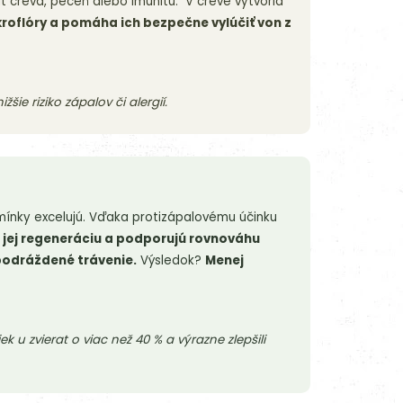
ť črevá, pečeň alebo imunitu. V čreve vytvoria
kroflóry a pomáha ich bezpečne vylúčiť von z
ie riziko zápalov či alergií.
umínky excelujú. Vďaka protizápalovému účinku
ú jej regeneráciu a podporujú rovnováhu
 podráždené trávenie.
Výsledok?
Menej
ek u zvierat o viac než 40 % a výrazne zlepšili