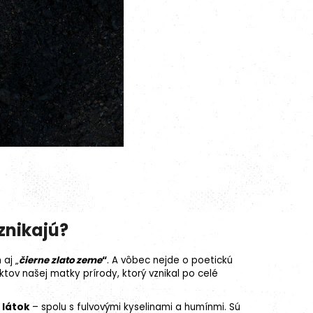
znikajú?
aj „
čierne zlato zeme
“
. A vôbec nejde o poetickú
tov našej matky prírody, ktorý vznikal po celé
 látok
– spolu s fulvovými kyselinami a humínmi. Sú