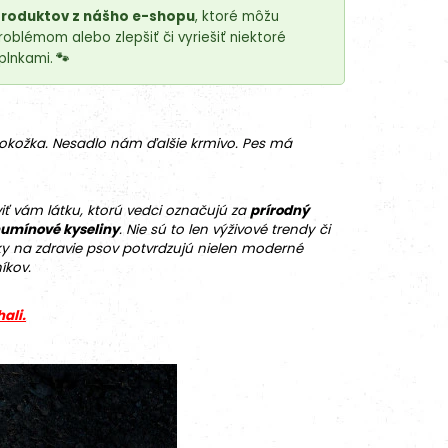
produktov z nášho e-shopu
, ktoré môžu
blémom alebo zlepšiť či vyriešiť niektoré
plnkami.
🐾
okožka. Nesadlo nám ďalšie krmivo. Pes má
iť vám látku, ktorú vedci označujú za
prírodný
umínové kyseliny
.
Nie sú to len výživové trendy či
ky na zdravie psov potvrdzujú nielen moderné
íkov.
hali.