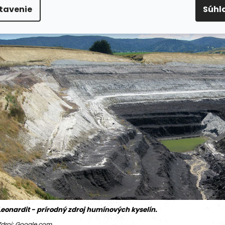
dostanú do hry.
tavenie
Súhl
Leonardit - prírodný zdroj humínových kyselín.
Zdroj: Google.com