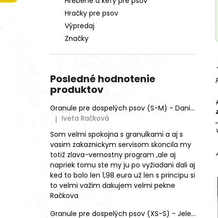
Hrebene a kefy pre psov
Hračky pre psov
Výpredaj
Značky
Posledné hodnotenie
produktov
Granule pre dospelých psov (S-M) - Daniel škvrnitý (SENSITIVE)
Iveta Račková
|
Hodnotenie produktu je 5 z 5 hviezdičiek.
Som velmi spokojna s granulkami a aj s
vasim zakaznickym servisom skoncila my
totiž zlava-vernostny program ,ale aj
napriek tomu ste my ju po vyžiadani dali aj
ked to bolo len 1,98 eura už len s principu si
to velmi važim dakujem velmi pekne
Račkova
Granule pre dospelých psov (XS-S) - Jeleň lesný (SENSITIVE) 9kg