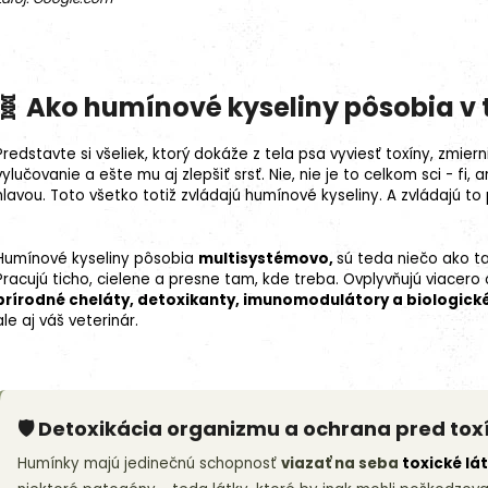
🧬 Ako humínové kyseliny pôsobia v 
Predstavte si všeliek, ktorý dokáže z tela psa vyviesť toxíny, zmierni
vylučovanie a ešte mu aj zlepšiť srsť. Nie, nie je to celkom sci - fi
hlavou. Toto všetko totiž zvládajú humínové kyseliny. A zvládajú t
Humínové kyseliny pôsobia
multisystémovo,
sú teda niečo ako ta
Pracujú ticho, cielene a presne tam, kde treba. Ovplyvňujú viacero 
prírodné
cheláty
, detoxikanty, imunomodulátory a biologické
ale aj váš veterinár.
🛡️ Detoxikácia organizmu a ochrana pred tox
Humínky majú jedinečnú schopnosť
viazať na seba
toxické lá