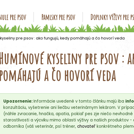
ule pre psov
Pamlsky pre psov
Doplnky výživy pre p
Čo potrebujete nájsť?
yseliny pre psov : ako fungujú, kedy pomáhajú a čo hovorí veda
Humínové kyseliny pre psov : a
HĽADAŤ
pomáhajú a čo hovorí veda
Odporúčame
Upozornenie:
Informácie uvedené v tomto článku majú iba
inf
konzultáciu, vyšetrenie ani liečbu veterinárnym lekárom. V prí
(náhle zvracanie, hnačka, apatia, pokiaľ pes zje niečo nevhodn
starostlivosti a výcviku mimo oblasti výživy a našich produktov 
odborníka (váš veterinár, psí tréner,
chovateľ
konkrétneho pleme