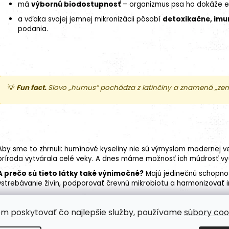
má
výbornú biodostupnosť
– organizmus psa ho dokáže ef
a vďaka svojej jemnej mikronizácii pôsobí
detoxikačne, im
podania.
💡
Fun fact.
Slovo „humus“ pochádza z latinčiny a znamená „zem
Aby sme to zhrnuli: humínové kyseliny nie sú výmyslom modernej 
príroda vytvárala celé veky. A dnes máme možnosť ich múdrosť vy
A prečo sú tieto látky také výnimočné?
Majú jedinečnú schopnos
vstrebávanie živín, podporovať črevnú mikrobiotu a harmonizovať i
om poskytovať čo najlepšie služby, používame
súbory coo
👉 V ďalšej časti si vysvetlíme, ako to celé funguje. Teda –
čo sa p