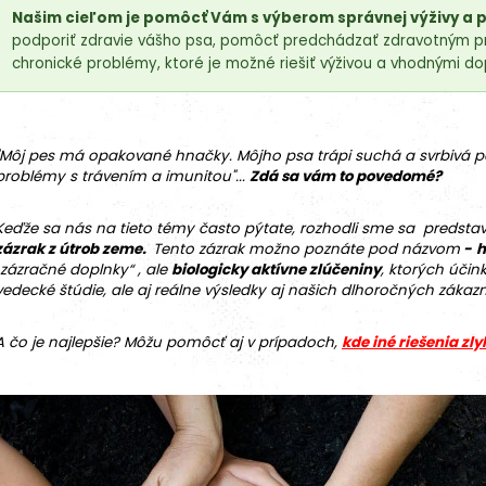
Našim cieľom je pomôcť Vám s výberom správnej výživy a 
podporiť zdravie vášho psa, pomôcť predchádzať zdravotným pro
chronické problémy, ktoré je možné riešiť výživou a vhodnými do
"Môj pes má opakované hnačky. Môjho psa trápi suchá a svrbivá p
problémy s trávením a imunitou"...
Zdá sa vám to povedomé?
K
eďže sa nás na tieto témy často pýtate, rozhodli sme sa predstav
18kg (2x9kg)
zázrak z útrob zeme.
Tento zázrak možno poznáte pod názvom
-
h
„zázračné doplnky“ , ale
biologicky aktívne zlúčeniny
, ktorých účin
vedecké štúdie, ale aj reálne výsledky aj našich dlhoročných zákazn
A čo je najlepšie? Môžu pomôcť aj v prípadoch,
kde iné riešenia zly