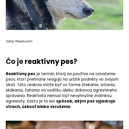
o
r
ú
č
a
m
Zdroj: Pexels.com
e
Čo je
reaktívny pes
?
Reaktívny pes
je termín, ktorý sa používa na označenie
psov, ktorí prehnane reagujú na určité podnety vo svojom
okolí. Táto reakcia môže byť vo forme štekania, vrčania,
skákania, ťahania na vodítku alebo dokonca agresívneho
správania. Reaktivita nemusí byť nevyhnutne známkou
agresivity; často je to len
spôsob, akým
pes vyjadruje
strach, úzkosť
alebo vzrušenie.