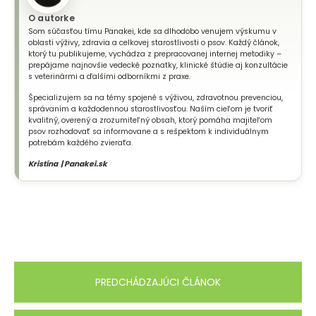
O autorke
Som súčasťou tímu Panakei, kde sa dlhodobo venujem výskumu v
oblasti výživy, zdravia a celkovej starostlivosti o psov. Každý článok,
ktorý tu publikujeme, vychádza z prepracovanej internej metodiky –
prepájame najnovšie vedecké poznatky, klinické štúdie aj konzultácie
s veterinármi a ďalšími odborníkmi z praxe.
Špecializujem sa na témy spojené s výživou, zdravotnou prevenciou,
správaním a každodennou starostlivosťou. Naším cieľom je tvoriť
kvalitný, overený a zrozumiteľný obsah, ktorý pomáha majiteľom
psov rozhodovať sa informovane a s rešpektom k individuálnym
potrebám každého zvieraťa.
Kristína | Panakei.sk
PREDCHÁDZAJÚCI ČLÁNOK