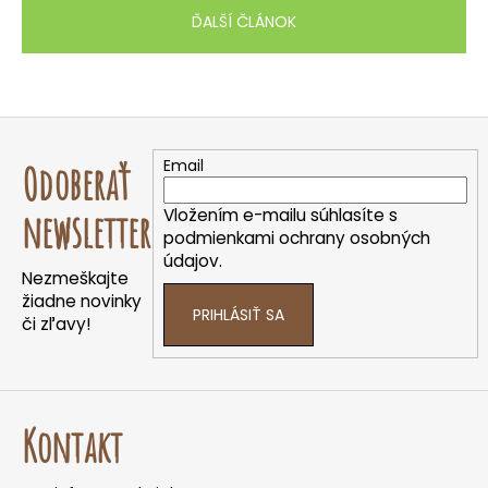
ĎALŠÍ ČLÁNOK
Z
á
Email
Odoberať
p
ä
Vložením e-mailu súhlasíte s
newsletter
t
podmienkami ochrany osobných
údajov.
i
Nezmeškajte
e
žiadne novinky
PRIHLÁSIŤ SA
či zľavy!
Kontakt