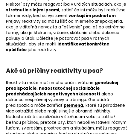
Niektorí psy môžu reagovať iba v určitých situáciách, ako je
stretnutie s inými psami
, zatiaľ čo iní môžu byť reaktívne
takmer vždy, keď sú vystavení
vonkajším podnetom
.
Prejavy reaktivity sa môžu líšiť od mierneho znepokojenia,
ako je viditeľná nervozita a "ošívanie" psa, až po extrémne
formy, ako je
štekanie
, vrčanie, skákanie alebo dokonca
pokusy o útok. Dôležité je pozorovať psa v rôznych
situáciách, aby ste mohli
identifikovať konkrétne
spúšťače
jeho reaktivity.
Aké sú príčiny reaktivity u psa?
Reaktivita môže mať mnoho príčin, vrátane
genetickej
predispozície
,
nedostatočnej socializácie
,
predchádzajúcich negatívnych skúseností
alebo
dokonca nesprávnej výchovy a tréningu.
Genetická
predispozícia
môže zahŕňať
plemená,
ktoré sú prirodzene
viac ostražité alebo majú silnejšie obranné inštinkty.
Nedostatočná
socializácia
v šteňacom veku je taktiež
bežnou príčinou, pretože psy, ktorí neboli vystavení rôznym
ľuďom, zvieratám, prostrediam a situáciám, môžu reagovať
strachom alebo agresiou, keď sa stretnú s neznámymi