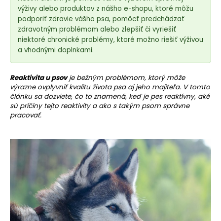
e
výživy alebo produktov z nášho e-shopu, ktoré môžu
t
podporiť zdravie vášho psa, pomôcť predchádzať
e
zdravotným problémom alebo zlepšiť či vyriešiť
n
niektoré chronické problémy, ktoré možno riešiť výživou
á
a vhodnými doplnkami.
j
s
Reaktivita u psov
je bežným problémom, ktorý môže
výrazne ovplyvniť kvalitu života psa aj jeho majiteľa. V tomto
ť
článku sa dozviete, čo to znamená, keď je pes reaktívny, aké
?
sú príčiny tejto reaktivity a ako s takým psom správne
pracovať.
HĽADAŤ
O
d
p