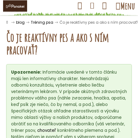
K
Prejsť
Hľadať
Nákupný
Menu
Prihlásenie
na
o
obsah
košík
Späť
Späť
š
Domov
blog
Tréning psa
Čo je reaktívny pes a ako s ním pracovať
í
Čo je reaktívny pes a ako s ním
k
pracovať?
Č
o
Upozornenie:
Informácie uvedené v tomto článku
p
majú len informatívny charakter. Nenahrádzajú
o
odbornú konzultáciu, vyšetrenie alebo liečbu
t
veterinárnym lekárom. V prípade akútnych zdravotných
r
problémov vášho psa (náhle zvracanie, hnačka, apatia,
keď psík zje niečo, čo by nemal, a pod.), alebo
e
špecifických otázok ohľadne starostlivosti a výcviku
b
mimo oblasti výživy a našich produktov, odporúčame
u
obrátiť sa na kvalifikovaného odborníka (váš veterinár,
j
tréner psov,
chovateľ
konkrétneho plemena a pod.).
Naším cieľom je pomôcť vám s výberom správnej