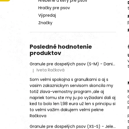
Hrebene a kefy pre psov
Hračky pre psov
Výpredaj
Značky
Posledné hodnotenie
produktov
Granule pre dospelých psov (S-M) - Daniel škvrnitý (SENSITIVE)
Iveta Račková
|
Hodnotenie produktu je 5 z 5 hviezdičiek.
Som velmi spokojna s granulkami a aj s
vasim zakaznickym servisom skoncila my
totiž zlava-vernostny program ,ale aj
napriek tomu ste my ju po vyžiadani dali aj
ked to bolo len 1,98 eura už len s principu si
to velmi važim dakujem velmi pekne
Račkova
Granule pre dospelých psov (XS-S) - Jeleň lesný (SENSITIVE) 9kg