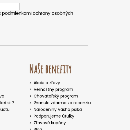
s
podmienkami ochrany osobných
Naše benefity
Akcie a zľavy
e
Vernostný program
iva
Chovateľský program
ei.sk ?
Granule zdarma za recenziu
 účtu
Narodeniny Vášho psíka
Podporujeme útulky
Zľavové kupóny
Blog