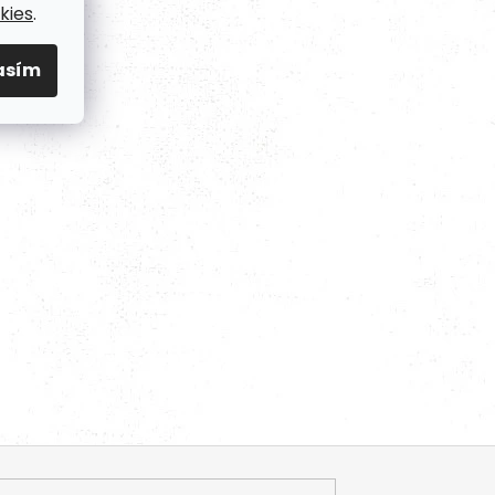
kies
.
asím