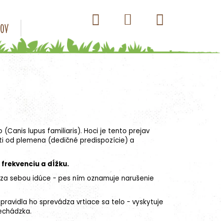
Hľadať
Nákupný
Prihlásenie
sov
Konzervy pre psov
Kapsičky pre psov
Antip
košík
anis lupus familiaris). Hoci je tento prejav
osti od plemena (dedičné predispozície) a
 frekvenciu a dĺžku.
o za sebou idúce - pes ním oznamuje narušenie
ravidla ho sprevádza vrtiace sa telo - vyskytuje
rechádzka.