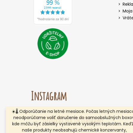
Rekl
Moja
Vrát
Instagram
☀️🌡️ Odporúčanie na letné mesiace. Počas letných mesiac
Sledovať na Instagrame
neodporúčame voliť doručenie do samoobslužných boxov
kde môžu byť zásielky vystavené vysokým teplotám. Keď
naše produkty neobsahujú chemické konzervanty,