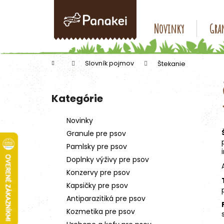
K
Prejsť
na
o
obsah
Späť
Späť
Novinky
Gran
š
do
do
í
k
obchodu
obchodu
Domov
Slovník pojmov
Štekanie
B
o
Kategórie
Preskočiť
č
kategórie
n
Novinky
ý
Granule pre psov
p
Pamlsky pre psov
a
Doplnky výživy pre psov
n
Konzervy pre psov
e
Kapsičky pre psov
l
Antiparazitiká pre psov
Kozmetika pre psov