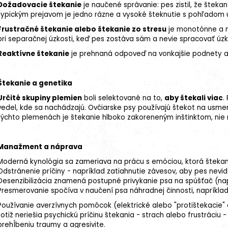
Dožadovacie štekanie
je naučené správanie: pes zistil, že šteka
typickým prejavom je jedno rázne a vysoké šteknutie s pohľadom 
Frustračné štekanie alebo štekanie zo stresu
je monotónne a ne
pri separačnej úzkosti, keď pes zostáva sám a nevie spracovať úzk
Reaktívne štekanie
je prehnaná odpoveď na vonkajšie podnety ak
Štekanie a genetika
Určité skupiny plemien
boli selektované na to,
aby štekali viac
.
vedel, kde sa nachádzajú.
Ovčiarske psy
používajú štekot na usmerne
18kg (2x9kg)
týchto plemenách je štekanie hlboko zakoreneným inštinktom, n
Manažment a náprava
Moderná
kynológia
sa zameriava na prácu s emóciou, ktorá štekan
Odstránenie príčiny - napríklad zatiahnutie závesov, aby pes nev
Desenzibilizácia znamená postupné privykanie psa na spúšťač (nap
Presmerovanie spočíva v naučení psa náhradnej činnosti, napríklad
Používanie averzívnych pomôcok (elektrické alebo "protištekacie
totiž neriešia psychickú príčinu štekania - strach alebo frustráciu -
prehĺbeniu traumy a agresivite.