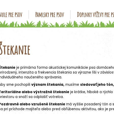
ule pre psov
Pamlsky pre psov
Doplnky výživy pre p
Čo potrebujete nájsť?
Štekanie
HĽADAŤ
Štekanie
je primárna forma akustickej komunikácie psa domáceho (C
Odporúčame
prirodzený, intenzita a frekvencia štekania sa výrazne líši v závisl
individuálneho naučeného správania.
Aby sme pochopili
význam štekania,
musíme
sledovať jeho tón,
Teritoriálne alebo výstražné štekanie
je krátke, hlboké a rýchl
priestoru a snaží sa odplašiť votrelca.
Pozdravné alebo vzrušené štekanie
má vyššie posadený tón a sp
sa pri príchode majiteľa alebo pred obľúbenou aktivitou, ako je p