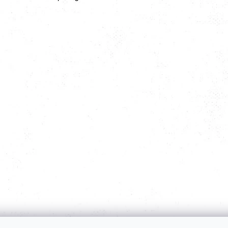
27kg (3x9kg)