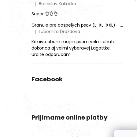
Branislav Kukučka
|
Hodnotenie produktu je 5 z 5 hviezdičiek.
Super 👌👌👌
Granule pre dospelých psov (L-XL-XXL) - Mix rôznych príchutí (3ks)
Lubomira Drozdová
|
Hodnotenie produktu je 5 z 5 hviezdičiek.
Krmivo obom mojim psom velmi chuti,
dokonca aj velmi vyberavej Lagottke.
Urcite odporucam.
Facebook
Prijímame online platby