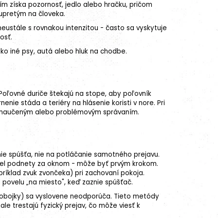
ním získa pozornosť, jedlo alebo hračku, pričom
upretým na človeka.
ustále s rovnakou intenzitou - často sa vyskytuje
osť.
o iné psy, autá alebo hluk na chodbe.
 Poľovné duriče štekajú na stope, aby poľovník
nie stáda a teriéry na hlásenie koristi v nore. Pri
ie naučeným alebo problémovým správaním.
ie spúšťa, nie na potláčanie samotného prejavu.
idel podnety za oknom - môže byť prvým krokom.
ríklad zvuk zvončeka) pri zachovaní pokoja.
 povelu „na miesto", keď zaznie spúšťač.
" obojky) sa vyslovene neodporúča. Tieto metódy
 ale trestajú fyzický prejav, čo môže viesť k