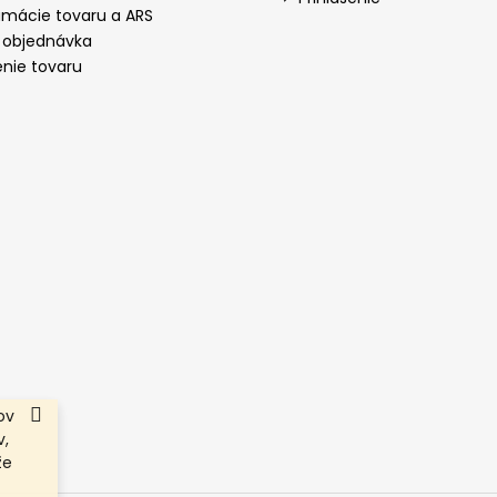
amácie tovaru a ARS
 objednávka
enie tovaru
ov
,
že