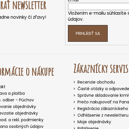
Email
rať newsletter
Vložením e-mailu súhlasíte 
dne novinky či zľavy!
údajov.
PRIHLÁSIŤ SA
Zákaznícky servis
rmácie o nákupe
Recenzie obchodu
akt
Časté otázky a odpoved
ava a platba
Správne skladovanie krm
. odber - Púchov
Prečo nakupovať na Panak
ovanie objednávky
Registrácia zákazníckeho
evzatie objednávky
Odhlásenie z newsletteru
od. a rekl. podmienky
Moje objednávky
ana osobných údajov
Prihlásenie