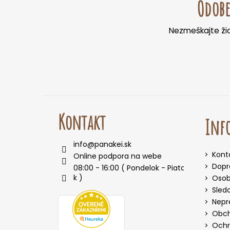
Odobe
p
ä
Nezmeškajte žia
t
i
e
Kontakt
Info
info
@
panakei.sk
Kont
Online podpora na webe
Dopr
08:00 - 16:00 ( Pondelok - Piato
k )
Osob
Sled
Nepr
Obch
Ochr