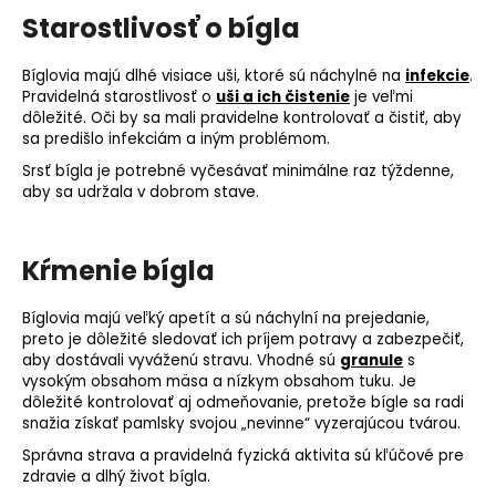
Starostlivosť o bígla
Bíglovia majú dlhé visiace uši, ktoré sú náchylné na
infekcie
.
Pravidelná starostlivosť o
uši a ich čistenie
je veľmi
dôležité. Oči by sa mali pravidelne kontrolovať a čistiť, aby
sa predišlo infekciám a iným problémom.
Srsť bígla je potrebné vyčesávať minimálne raz týždenne,
aby sa udržala v dobrom stave.
Kŕmenie bígla
Bíglovia majú veľký
apetít
a sú náchylní na prejedanie,
preto je dôležité sledovať ich príjem potravy a zabezpečiť,
aby dostávali vyváženú stravu. Vhodné sú
granule
s
vysokým obsahom mäsa a nízkym obsahom tuku. Je
dôležité kontrolovať aj odmeňovanie, pretože bígle sa radi
snažia získať pamlsky svojou „nevinne“ vyzerajúcou tvárou.
Správna strava a pravidelná fyzická aktivita sú kľúčové pre
zdravie a dlhý život bígla.