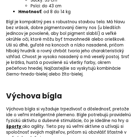
Sučky: 33 cm
Psíci: do 43 cm
Hmotnosť:
od 8 do 14 kg
Bígl je kompaktný pes s robustnou stavbou tela. Má hlavu
bez vrások, dobre pigmentovaný čierny nos (u bledších
jedincov je povolené, aby bol pigment slabší) a veľké
okrúhle oči, ktoré môžu byť tmavohnedé alebo orieškové.
Uši sú dlhé, guľaté na koncoch a nízko nasadené, pričom
hlboký hrudník a rovný chrbát tvoria jeho charakteristický
vzhľad. Chvost je vysoko nasadený a má veselý postoj. Srsť
je krátka, hustá a povolené sú všetky farby, okrem
pečeňovo hnedej. Najčastejšie sa vyskytujú kombinácie
čierno-hnedo-bielej alebo žlto-bielej.
Výchova bígla
Výchova bígla si vyžaduje trpezlivosť a dôslednosť, pretože
ide o veľmi inteligentné plemeno. Bígle potrebujú pravidelnú
fyzickú aktivitu a duševné stimulácie, čo je ideálne na hry a
športy
ako
agility
. Tieto psy sú veľmi aktívne a užívajú si
spoločnosť svojich majiteľov, pričom sú obzvlášť šťastné v