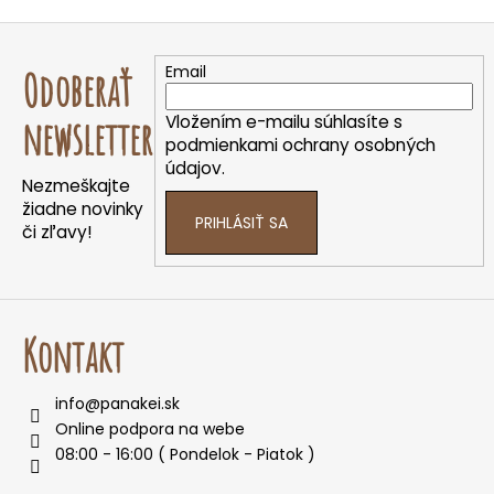
Z
á
Email
Odoberať
p
ä
Vložením e-mailu súhlasíte s
newsletter
t
podmienkami ochrany osobných
údajov.
i
Nezmeškajte
e
žiadne novinky
PRIHLÁSIŤ SA
či zľavy!
Kontakt
info
@
panakei.sk
Online podpora na webe
08:00 - 16:00 ( Pondelok - Piatok )