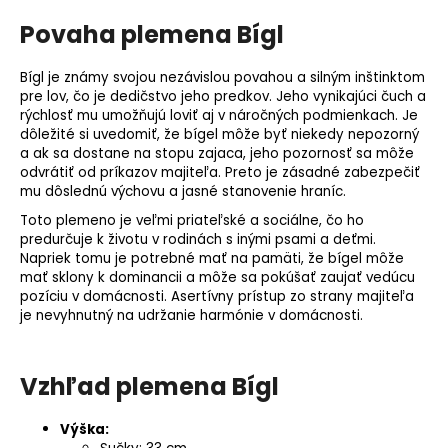
Povaha plemena Bígl
Bígl je známy svojou nezávislou povahou a silným inštinktom
pre lov, čo je dedičstvo jeho predkov. Jeho vynikajúci
čuch
a
rýchlosť mu umožňujú loviť aj v náročných podmienkach. Je
dôležité si uvedomiť, že bígel môže byť niekedy nepozorný
a ak sa dostane na stopu zajaca, jeho pozornosť sa môže
odvrátiť od príkazov majiteľa. Preto je zásadné zabezpečiť
mu dôslednú výchovu a jasné stanovenie hraníc.
Toto plemeno je veľmi priateľské a sociálne, čo ho
predurčuje k životu v rodinách s inými psami a deťmi.
Napriek tomu je potrebné mať na pamäti, že bígel môže
mať sklony k dominancii a môže sa pokúšať zaujať vedúcu
pozíciu v domácnosti. Asertívny prístup zo strany majiteľa
je nevyhnutný na udržanie harmónie v domácnosti.
Vzhľad plemena Bígl
Výška: