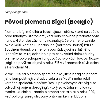
o
r
Zdroj: Google.com
ú
č
Pôvod plemena Bígel (Beagle)
a
m
Plemeno
bígl má dlhú a fascinujúcu históriu, ktorá sa začala
e
pred mnohými storočiami, keď bolo chované predovšetkým
na lov. Historické záznamy naznačujú, že plemeno vzniklo
okolo 1400, keď sa Hubertshund (Northern Hound) krížil s
Southern Hound, plemenom pochádzajúcim z Južného
Francúzska. V tej dobe bolo pre chov veľmi dôležité, aby
plemeno bolo schopné fungovať vo svorkách lovcov. Názov
„bígl“ sa prvýkrát objavil v roku 1515 v záznamoch súvisiacich
s Henrichom VIII.
V roku 1615 sa plemeno spomína ako „little beagle“, pričom
jeho kompaktnejšia
stavba tela
a veľkosť z neho robili
verného spoločníka poľovníkov. Z povahových čŕt bígla sa
odvodil aj pojem „beagling“, ktorý sa vzťahuje na lov vo
svorke. Oficiálne uznanie plemena nastalo až v roku 1890,
keď bol bígl zaregistrovaný britským kennel klubom.