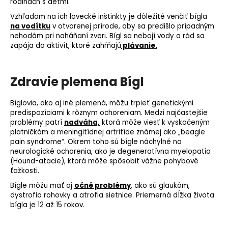
rodinách s deťmi.
Vzhľadom na ich lovecké inštinkty je dôležité venčiť bígla
na vodítku
v otvorenej prírode, aby sa predišlo prípadným
nehodám pri naháňaní zveri. Bígl sa nebojí vody a rád sa
zapája do aktivít, ktoré zahŕňajú
plávanie.
Zdravie plemena Bígl
Bíglovia, ako aj iné plemená, môžu trpieť genetickými
predispozíciami k rôznym ochoreniam. Medzi najčastejšie
problémy patrí
nadváha,
ktorá môže viesť k vyskočeným
platničkám a meningitídnej artritíde známej ako „beagle
pain syndrome“. Okrem toho sú bígle náchylné na
neurologické ochorenia, ako je degeneratívna myelopatia
(Hound-atacie), ktorá môže spôsobiť vážne pohybové
ťažkosti.
Bígle môžu mať aj
očné problémy
, ako sú glaukóm,
dystrofia rohovky a
atrofia sietnice
. Priemerná dĺžka života
bígla je 12 až 15 rokov.