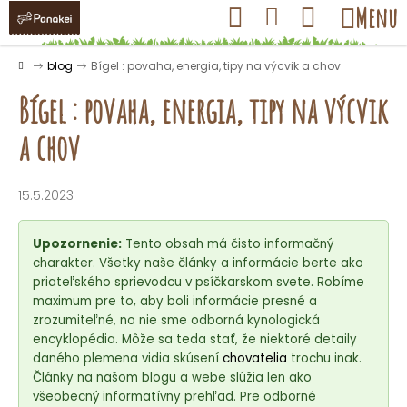
K
Prejsť
Hľadať
Nákupný
Menu
Prihlásenie
na
o
obsah
košík
Späť
Späť
š
Domov
blog
Bígel : povaha, energia, tipy na výcvik a chov
í
Bígel : povaha, energia, tipy na výcvik
k
a chov
Č
o
15.5.2023
p
o
Upozornenie:
Tento obsah má čisto informačný
t
charakter. Všetky naše články a informácie berte ako
priateľského sprievodcu v psíčkarskom svete. Robíme
r
maximum pre to, aby boli informácie presné a
e
zrozumiteľné, no nie sme odborná kynologická
b
encyklopédia. Môže sa teda stať, že niektoré detaily
u
daného plemena vidia skúsení
chovatelia
trochu inak.
Články na našom blogu a webe slúžia len ako
j
všeobecný informatívny prehľad. Pre odborné