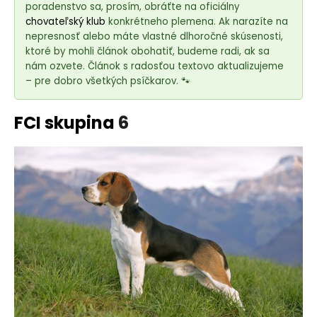
e
poradenstvo sa, prosím, obráťte na oficiálny
t
chovateľský klub
konkrétneho plemena. Ak narazíte na
e
nepresnosť alebo máte vlastné dlhoročné skúsenosti,
ktoré by mohli článok obohatiť, budeme radi, ak sa
n
nám ozvete. Článok s radosťou textovo aktualizujeme
á
– pre dobro všetkých psíčkarov. 🐾
j
s
FCI skupina
6
ť
?
HĽADAŤ
O
d
p