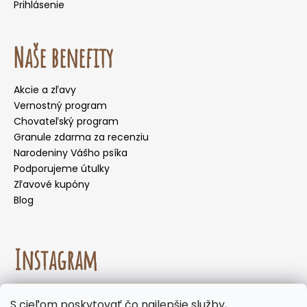
Prihlásenie
Naše benefity
Akcie a zľavy
Vernostný program
Chovateľský program
Granule zdarma za recenziu
Narodeniny Vášho psíka
Podporujeme útulky
Zľavové kupóny
Blog
Instagram
☀️🌡️ Odporúčanie na letné mesiace. Počas letných
S cieľom poskytovať čo najlepšie služby,