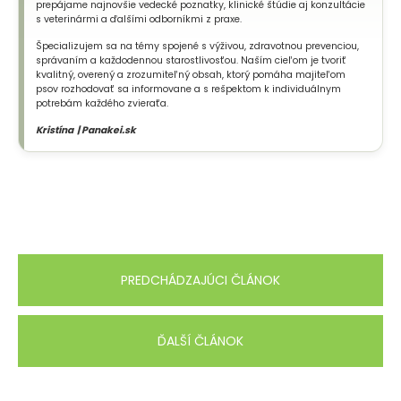
prepájame najnovšie vedecké poznatky, klinické štúdie aj konzultácie
s veterinármi a ďalšími odborníkmi z praxe.
Špecializujem sa na témy spojené s výživou, zdravotnou prevenciou,
správaním a každodennou starostlivosťou. Naším cieľom je tvoriť
kvalitný, overený a zrozumiteľný obsah, ktorý pomáha majiteľom
psov rozhodovať sa informovane a s rešpektom k individuálnym
potrebám každého zvieraťa.
Kristína | Panakei.sk
PREDCHÁDZAJÚCI ČLÁNOK
ĎALŠÍ ČLÁNOK