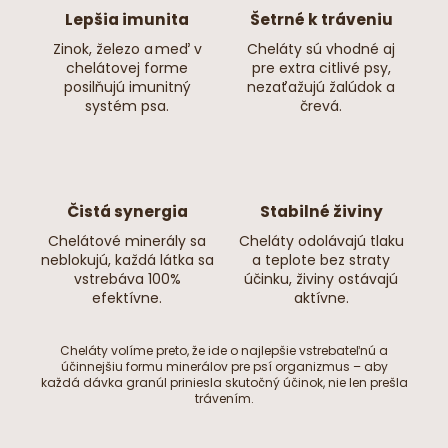
Lepšia imunita
Šetrné k tráveniu
Zinok, železo a meď v
Cheláty sú vhodné aj
chelátovej forme
pre extra citlivé psy,
posilňujú imunitný
nezaťažujú žalúdok a
systém psa.
črevá.
Čistá synergia
Stabilné živiny
Chelátové minerály sa
Cheláty odolávajú tlaku
neblokujú, každá látka sa
a teplote bez straty
vstrebáva 100%
účinku, živiny ostávajú
efektívne.
aktívne.
Cheláty volíme preto, že ide o najlepšie vstrebateľnú a
účinnejšiu formu minerálov pre psí organizmus – aby
každá dávka granúl priniesla skutočný účinok, nie len prešla
trávením.