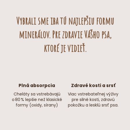
✔ šteniatka od približne
4 mesiacov veku
✔ dospelé psy
✔ seniori (v prípade potreby nalámať na menšie kúsky)
Vybrali sme iba tú najlepšiu formu
minerálov. Pre zdravie Vášho psa,
ktoré je vidieť.
Plná absorpcia
Zdravé kosti a srsť
Cheláty sa vstrebávajú
Viac vstrebateľnej výživy
o 80 % lepšie než klasické
pre silné kosti, zdravú
formy (oxidy, sírany)
pokožku a lesklú srsť psa.