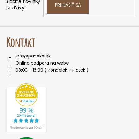
e
žiadne novinky
PRIHLÁSIŤ SA
či zľavy!
Kontakt
info
@
panakei.sk
Online podpora na webe
08:00 - 16:00 ( Pondelok - Piatok )