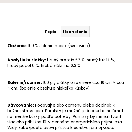
Popis
Hodnotenie
Zloženie:
100 % Jelenie mäso. (svalovina)
Analytické zložky
:
Hrubý proteín
67 %,
hrubý tuk
17 %,
hrubý popol
6 %,
hrubá vláknina
0,3 %.
Balenie/rozmer:
100 g /
plátky o rozmere cca 10 cm × cca
4 cm. (balenie obsahuje niekoľko kúskov)
Dávkovanie:
Podávajte ako odmenu alebo doplnok k
bežnej strave psa.
Pamlsky je možné jednoducho nalámať
na menšie kúsky podľa potreby. Pamlsky by nemali tvoriť
viac ako približne 10 % denného energetického príjmu psa.
Vždy zabezpečte psovi prístup k čerstvej pitnej vode.