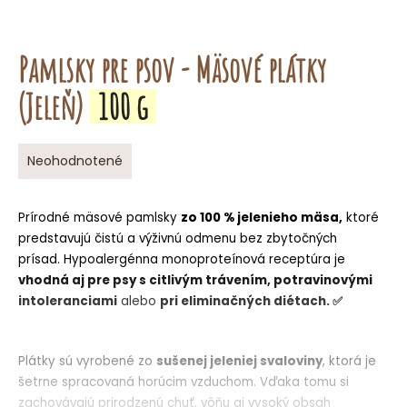
o
r
ú
Pamlsky pre psov - Mäsové plátky
č
(Jeleň)
100 g
a
m
e
Priemerné
Neohodnotené
hodnotenie
produktu
je
Prírodné
mäsové pamlsky
zo 100 % jelenieho mäsa
,
ktoré
0,0
predstavujú čistú a výživnú odmenu bez zbytočných
z
prísad.
Hypoalergénna monoproteínová receptúra
je
5
vhodná aj pre
hviezdičiek.
psy s
citlivým trávením
, potravinovými
intoleranciami
alebo
pri eliminačných diétach.
✅
Plátky sú vyrobené zo
sušenej jeleniej svaloviny
, ktorá je
šetrne spracovaná horúcim vzduchom. Vďaka tomu si
zachovávajú prirodzenú
chuť
, vôňu aj vysoký obsah