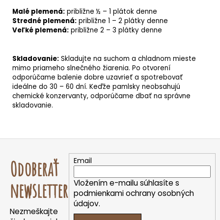
Malé plemená:
približne ½ – 1 plátok denne
Stredné plemená:
približne 1 – 2 plátky denne
Veľké plemená:
približne 2 – 3 plátky denne
Skladovanie:
Skladujte na suchom a chladnom mieste
mimo priameho slnečného žiarenia. Po otvorení
odporúčame balenie dobre uzavrieť a spotrebovať
ideálne do 30 – 60 dní. Keďže pamlsky neobsahujú
chemické konzervanty, odporúčame dbať na správne
skladovanie.
Z
á
Email
Odoberať
p
ä
Vložením e-mailu súhlasíte s
newsletter
t
podmienkami ochrany osobných
údajov.
i
Nezmeškajte