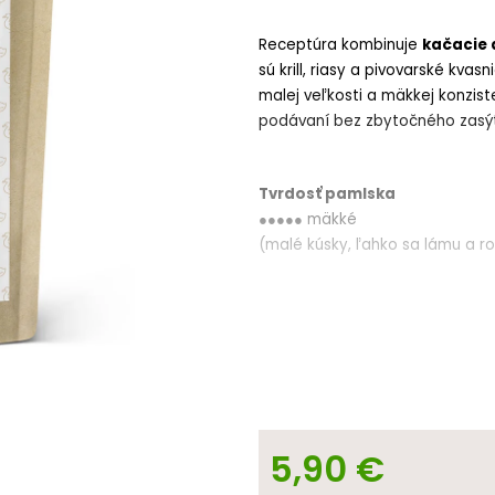
5
hviezdičiek.
Receptúra kombinuje
kačacie 
sú krill, riasy a
pivovarské kvasn
malej veľkosti a mäkkej konzist
podávaní bez zbytočného zasý
Tvrdosť pamlska
●●●●● mäkké
(malé kúsky, ľahko sa lámu a r
Vhodnosť podľa veľkosti ps
✔ malé plemená (1 – 10 kg)
✔ stredné plemená (10 – 25 kg)
✔ veľké plemená (nad 25 kg)
5,90 €
Vhodnosť podľa veku psa
✔ šteniatka od približne
3 – 4 