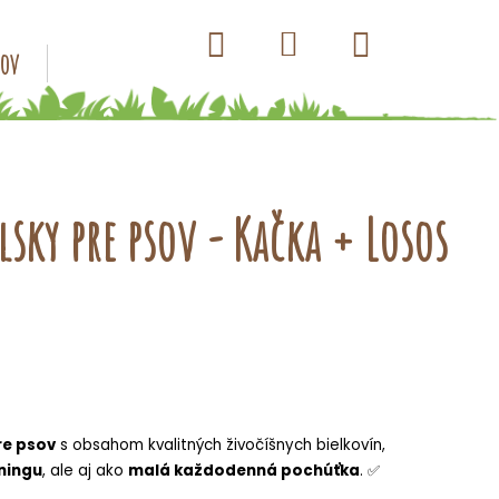
Hľadať
Nákupný
Prihlásenie
sov
Konzervy pre psov
Kapsičky pre psov
Antip
košík
sky pre psov - Kačka + Losos
re psov
s obsahom kvalitných živočíšnych bielkovín,
éningu
, ale aj ako
malá každodenná pochúťka
.
✅