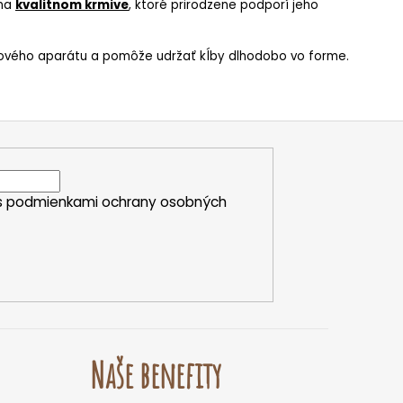
 na
kvalitnom
krmive
, ktoré prirodzene podporí jeho
ového aparátu a pomôže udržať kĺby dlhodobo vo forme.
s
podmienkami ochrany osobných
Naše benefity