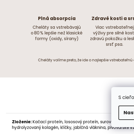
Plná absorpcia
Zdravé kosti a sr
Cheláty sa vstrebávajú
Viac vstrebateľnej
o 80 % lepšie než klasické
výživy pre silné kosti
formy (oxidy, sírany)
zdravú pokožku a les
srsť psa.
Cheláty volíme preto, že ide o najlepšie vstrebateľn
S cieľ
Nas
Zloženie:
Kačací proteín, lososový proteín, surová treska, s
hydrolyzovaný kolagén, klíčky, jablčná vláknina,
pivovarské k