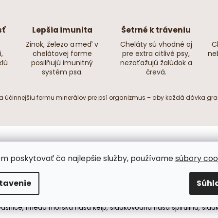
sť
Lepšia imunita
Šetrné k tráveniu
Zinok, železo a meď v
Cheláty sú vhodné aj
C
,
chelátovej forme
pre extra citlivé psy,
neb
klú
posilňujú imunitný
nezaťažujú žalúdok a
systém psa.
črevá.
ú a účinnejšiu formu minerálov pre psí organizmus – aby každá dávka granú
om poskytovať čo najlepšie služby, používame
súbory coo
Popis
Hodnotenie (21)
tavenie
Súhl
urový losos, sušený
arktický krill
, rybí vývar, ryžová múka, varená po
vasnice
, hnedá morská riasa kelp, sladkovodná riasa spirulina, slad