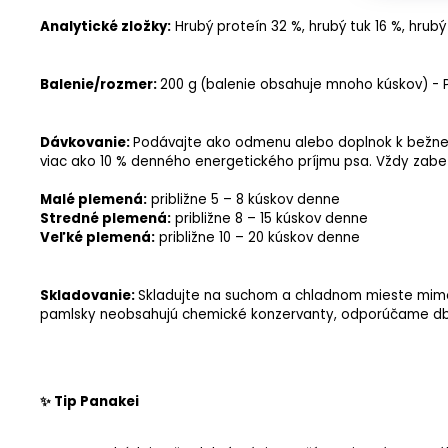
Analytické zložky
:
Hrubý proteín
32 %,
hrubý tuk
16 %,
hrubý
Balenie/rozmer:
200 g
(balenie obsahuje mnoho kúskov) - 
Dávkovanie:
Podávajte ako odmenu alebo doplnok k bežnej
viac ako 10 % denného energetického príjmu psa. Vždy zabez
Malé plemená:
približne 5 – 8 kúskov denne
Stredné plemená:
približne 8 – 15 kúskov denne
Veľké plemená:
približne 10 – 20 kúskov denne
Skladovanie:
Skladujte na suchom a chladnom mieste mimo 
pamlsky neobsahujú chemické konzervanty, odporúčame dbať
✨ Tip Panakei