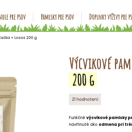
ule pre psov
Pamlsky pre psov
Doplnky výživy pre p
Čo potrebujete nájsť?
Kačka + Losos
200 g
HĽADAŤ
Výcvikové paml
200 g
Odporúčame
Priemerné
21 hodnotení
hodnotenie
produktu
je
Funkčné
výcvikové pamlsky p
4,8
navrhnuté
ako
odmena
pri tr
z