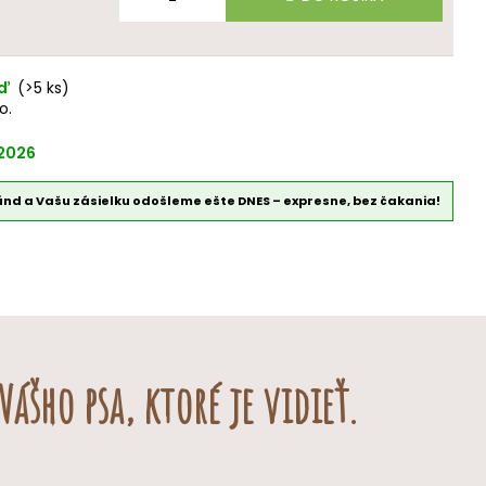
eď
(>5 ks)
o.
.2026
únd a Vašu zásielku odošleme ešte DNES – expresne, bez čakania!
ášho psa, ktoré je vidieť.