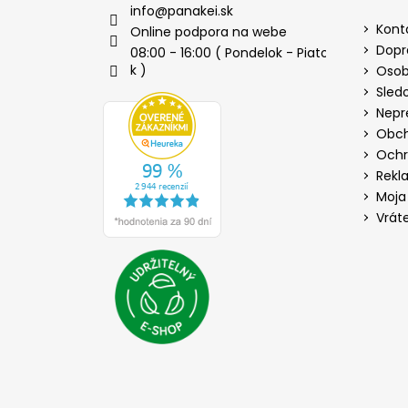
info
@
panakei.sk
Kont
Online podpora na webe
Dopr
08:00 - 16:00 ( Pondelok - Piato
k )
Osob
Sled
Nepr
Obch
Ochr
Rekl
Moja
Vrát