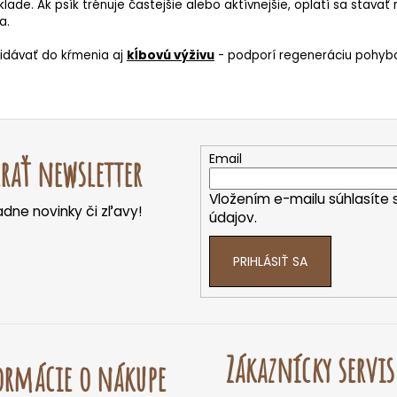
ade. Ak psík trénuje častejšie alebo aktívnejšie, oplatí sa stavať
a.
ridávať do kŕmenia aj
kĺbovú výživu
- podporí regeneráciu pohyb
Email
rať newsletter
Vložením e-mailu súhlasíte 
dne novinky či zľavy!
údajov.
PRIHLÁSIŤ SA
Zákaznícky servis
rmácie o nákupe