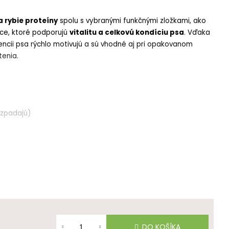
a rybie proteíny
spolu s vybranými funkčnými zložkami, ako
ice
, ktoré podporujú
vitalitu a celkovú kondíciu psa
.
Vďaka
encii psa rýchlo motivujú a sú vhodné aj pri opakovanom
tenia.
ozpadajú)
a
mesiacov veku
DO KOŠÍKA