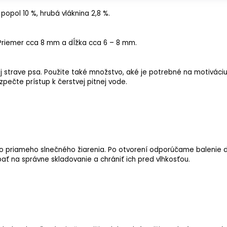
 popol
10 %,
hrubá vláknina
2,8 %.
Priemer cca 8 mm a dĺžka cca 6 – 8 mm.
 strave psa.
Použite také množstvo, aké je potrebné na motiváciu
pečte prístup k čerstvej pitnej vode.
priameho slnečného žiarenia. Po otvorení odporúčame balenie do
 na správne skladovanie a chrániť ich pred vlhkosťou.