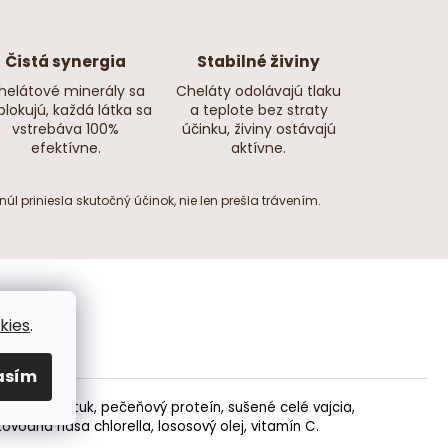
Čistá synergia
Stabilné živiny
helátové minerály sa
Cheláty odolávajú tlaku
lokujú, každá látka sa
a teplote bez straty
vstrebáva 100%
účinku, živiny ostávajú
efektívne.
aktívne.
l priniesla skutočný účinok, nie len prešla trávením.
kies
.
asím
hánka, rybí tuk, pečeňový proteín, sušené celé vajcia,
kovodná riasa chlorella,
lososový olej
, vitamín C.