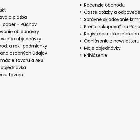
Recenzie obchodu
akt
Časté otázky a odpoved
ava a platba
Správne skladovanie krm
. odber - Púchov
Prečo nakupovať na Panak
ovanie objednávky
Registrácia zákazníckeho
evzatie objednávky
Odhlásenie z newsletteru
od. a rekl. podmienky
Moje objednávky
ana osobných údajov
Prihlásenie
amácie tovaru a ARS
 objednávka
enie tovaru