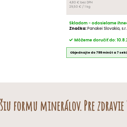
4,80 € bez DPH
✔ dospelé psy
Jednotková
29,50 € / 1 kg
✔ seniori
cena:
Skladom - odosielame ihn
Značka:
Panakei Slovakia, s.r.
Môžeme doručiť do:
10.8
Objednajte do 799 minút a 6 sek
šiu formu minerálov. Pre zdravie V