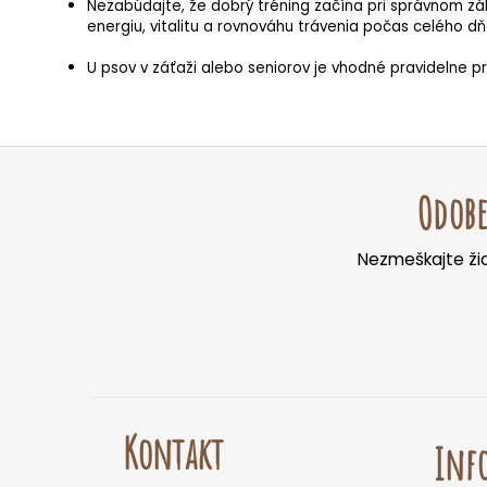
Nezabúdajte, že dobrý tréning začína pri správnom zákl
energiu, vitalitu a rovnováhu trávenia počas celého dň
U psov v záťaži alebo seniorov je vhodné pravidelne p
Z
á
Odobe
p
ä
Nezmeškajte žia
t
i
e
Kontakt
Info