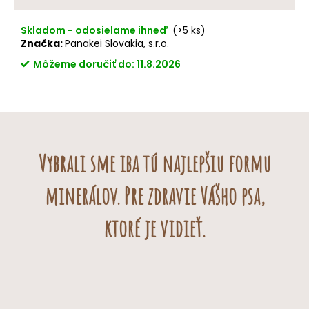
Skladom - odosielame ihneď
(>5 ks)
Tvrdosť pamlska
Značka:
Panakei Slovakia, s.r.o.
●●●●○ tvrdý
Môžeme doručiť do:
11.8.2026
Typ žuvania
dlhšie žuvanie
Vhodnosť podľa veľkosti psa:
malé plemená – menej vhodné
Vybrali sme iba tú najlepšiu formu
stredné plemená – veľmi vhodné
veľké plemená – veľmi vhodné
minerálov. Pre zdravie Vášho psa,
ktoré je vidieť.
Vhodnosť pre šteniatka
Tento pamlsok je určený
predovšetkým pre dospelé psy
.
Pre mladé psy ho odporúčame až
po úplnom ukončení
výmeny chrupu
.