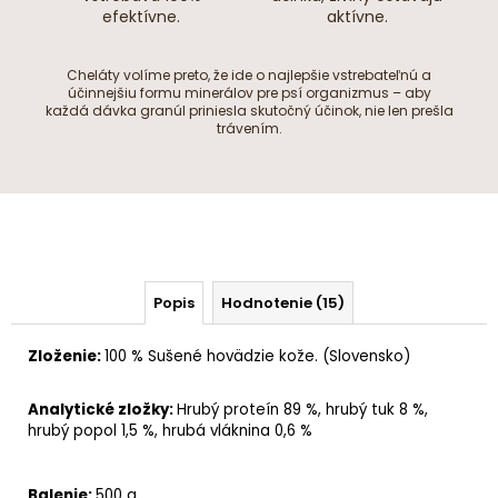
efektívne.
aktívne.
Cheláty volíme preto, že ide o najlepšie vstrebateľnú a
účinnejšiu formu minerálov pre psí organizmus – aby
každá dávka granúl priniesla skutočný účinok, nie len prešla
trávením.
Popis
Hodnotenie (15)
Zloženie:
100 % Sušené hovädzie kože. (Slovensko)
Analytické zložky
:
Hrubý proteín
89 %,
hrubý tuk
8 %,
hrubý popol
1,5 %,
hrubá vláknina
0,6 %
Balenie:
500 g