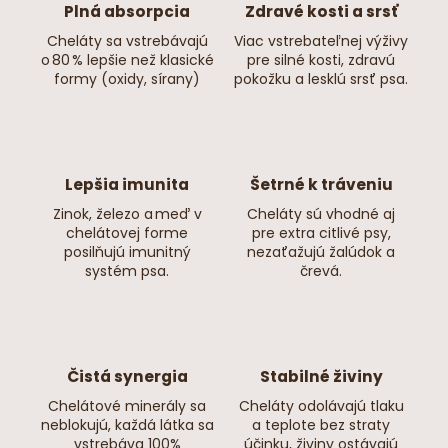
Plná absorpcia
Zdravé kosti a srsť
Cheláty sa vstrebávajú
Viac vstrebateľnej výživy
o 80 % lepšie než klasické
pre silné kosti, zdravú
formy (oxidy, sírany)
pokožku a lesklú srsť psa.
Lepšia imunita
Šetrné k tráveniu
Zinok, železo a meď v
Cheláty sú vhodné aj
chelátovej forme
pre extra citlivé psy,
posilňujú imunitný
nezaťažujú žalúdok a
systém psa.
črevá.
Čistá synergia
Stabilné živiny
Chelátové minerály sa
Cheláty odolávajú tlaku
neblokujú, každá látka sa
a teplote bez straty
vstrebáva 100%
účinku, živiny ostávajú