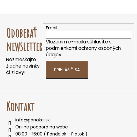
Z
á
Email
Odoberať
p
ä
Vložením e-mailu súhlasíte s
newsletter
t
podmienkami ochrany osobných
údajov.
i
Nezmeškajte
e
žiadne novinky
PRIHLÁSIŤ SA
či zľavy!
Kontakt
info
@
panakei.sk
Online podpora na webe
08:00 - 16:00 ( Pondelok - Piatok )