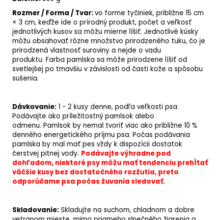
Rozmer / Forma / Tvar:
vo forme tyčiniek, približne 15 cm
× 3 cm, k
eďže ide o prírodný produkt, počet a veľkosť
jednotlivých kusov sa môžu mierne líšiť. Jednotlivé kúsky
môžu obsahovať rôzne množstvo prirodzeného tuku, čo je
prirodzená vlastnosť suroviny a nejde o vadu
produktu. Farba pamlska sa môže prirodzene líšiť od
svetlejšej po tmavšiu v závislosti od časti kože a spôsobu
sušenia.
Dávkovanie:
1 - 2 kusy denne, podľa veľkosti psa.
Podávajte ako príležitostný pamlsok alebo
odmenu. Pamlsok by nemal tvoriť viac ako približne 10 %
denného energetického príjmu psa. Počas podávania
pamlska by mal mať pes vždy k dispozícii dostatok
čerstvej pitnej vody.
Podávajte výhradne pod
dohľadom, niektoré psy môžu mať tendenciu prehĺtať
väčšie kusy bez dostatočného rozžutia, preto
odporúčame psa počas žuvania sledovať.
Skladovanie:
Skladujte na suchom, chladnom a dobre
vetranom mieste, mimo priameho slnečného žiarenia a