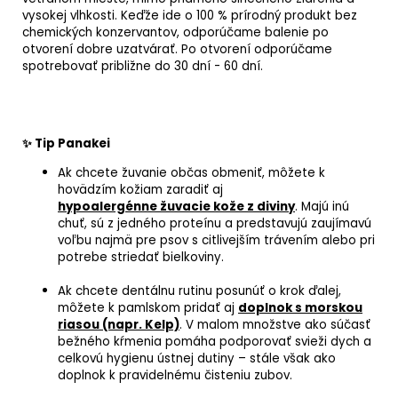
vysokej vlhkosti. Keďže ide o 100 % prírodný produkt bez
chemických konzervantov, odporúčame balenie po
otvorení dobre uzatvárať. Po otvorení odporúčame
spotrebovať približne do 30 dní - 60 dní.
✨ Tip Panakei
Ak chcete žuvanie občas obmeniť, môžete k
hovädzím kožiam zaradiť aj
hypoalergénne žuvacie kože z diviny
. Majú inú
chuť
, sú z jedného proteínu a predstavujú zaujímavú
voľbu najmä pre psov s citlivejším trávením alebo pri
potrebe striedať bielkoviny.
Ak chcete dentálnu rutinu posunúť o krok ďalej,
môžete k pamlskom pridať aj
doplnok s morskou
riasou (napr. Kelp)
. V malom množstve ako súčasť
bežného kŕmenia pomáha podporovať svieži dych a
celkovú hygienu ústnej dutiny – stále však ako
doplnok k pravidelnému čisteniu zubov.