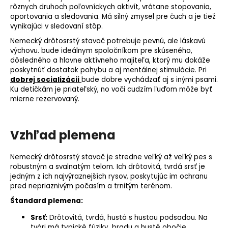
rôznych druhoch poľovníckych aktivít, vrátane stopovania,
aportovania a sledovania. Má silný zmysel pre
čuch
a je tiež
vynikajúci v sledovaní stôp.
Nemecký drôtosrstý stavač potrebuje pevnú, ale láskavú
výchovu. bude ideálnym spoločníkom pre skúseného,
dôsledného a hlavne aktívneho majiteľa, ktorý mu dokáže
poskytnúť dostatok pohybu a aj mentálnej stimulácie. Pri
dobrej socializácii
bude dobre vychádzať aj s inými psami.
Ku detičkám je priateľský, no voči cudzím ľuďom môže byť
mierne rezervovaný.
Vzhľad plemena
Nemecký drôtosrstý stavač je stredne veľký až veľký pes s
robustným a svalnatým telom. Ich drôtovitá, tvrdá srsť je
jedným z ich najvýraznejších rysov, poskytujúc im ochranu
pred nepriaznivým počasím a trnitým terénom.
Štandard plemena:
Srsť:
Drôtovitá, tvrdá, hustá s hustou podsadou. Na
tvári má typické fúziky, bradu a husté obočie.