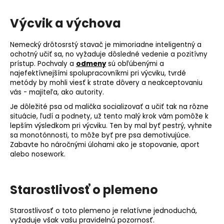
Výcvik a výchova
Nemecký drôtosrstý stavač je mimoriadne inteligentný a
ochotný učiť sa, no vyžaduje dôsledné vedenie a pozitívny
prístup. Pochvaly a
odmeny
sú obľúbenými a
najefektívnejšími spolupracovníkmi pri výcviku, tvrdé
metódy by mohli viesť k strate dôvery a neakceptovaniu
vás - majiteľa, ako autority.
Je dôležité psa od malička socializovať a učiť tak na rôzne
situácie, ľudí a podnety, už tento malý krok vám pomôže k
lepším výsledkom pri výcviku. Ten by mal byť pestrý, vyhnite
sa monotónnosti, to môže byť pre psa demotivujúce.
Zabavte ho náročnými úlohami ako je
stopovanie
,
aport
alebo
nosework
.
Starostlivosť o plemeno
Starostlivosť o toto plemeno je relatívne jednoduchá,
vyžaduje však vašu pravidelnú pozornosť.