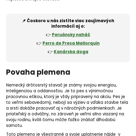
📌 Čoskoro u nás zistíte viac zaujímavých
informácií aj o:
👉
Peruánsky naháč
👉
Perro de Presa Mallorquin
👉
Kanárska doga
Povaha plemena
Nemecký drôtosrstý stavač je známy svojou energiou,
inteligenciou a oddanosťou. Je to pes s výnimočnou
pracovnou etikou, ktorý je vždy pripravený na akciu. Pes je
to veľmi sebavedomý, nebojí sa výziev a vďaka stavbe tela
a srsti dokáže pracovať aj v náročných podmienkach. Je
priateľský a odvážny, no zároveň je veľmi silno viazaný na
svoju rodinu, kvôli čomu môže ťažko znášať dlhodobú
samotu.
Toto
plemeno
je všestranné a svoje uplatnenie nájde v