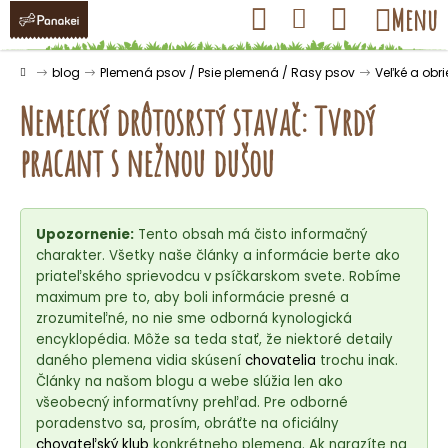
K
Prejsť
Hľadať
Nákupný
Menu
Prihlásenie
na
o
obsah
košík
Späť
Späť
š
Domov
blog
Plemená psov / Psie plemená / Rasy psov
Veľké a obr
í
Nemecký drôtosrstý stavač: Tvrdý
k
pracant s nežnou dušou
Č
o
Upozornenie:
Tento obsah má čisto informačný
p
charakter. Všetky naše články a informácie berte ako
o
priateľského sprievodcu v psíčkarskom svete. Robíme
t
maximum pre to, aby boli informácie presné a
r
zrozumiteľné, no nie sme odborná kynologická
encyklopédia. Môže sa teda stať, že niektoré detaily
e
daného plemena vidia skúsení
chovatelia
trochu inak.
b
Články na našom blogu a webe slúžia len ako
u
všeobecný informatívny prehľad. Pre odborné
j
poradenstvo sa, prosím, obráťte na oficiálny
chovateľský klub
konkrétneho plemena. Ak narazíte na