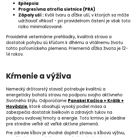
Epilepsia
Progresívna
atrofia sietnice
(PRA)
Zápaly uší :
Kvôli tvaru a dĺžke uší, v ktorých sa môže
udržiavať
vlhkosť
- pri pravidelnom čistení je však toto
riziko minimalizované.
Pravidelné veterinárne prehliadky, kvalitná strava a
dostatok pohybu sú kľúčom k dlhému a vitálnemu životu
tohto poľovníckeho plemena. Priemerná dĺžka života je 12-
14 rokov.
Kŕmenie a výživa
Nemecký drôtosrstý stavač potrebuje kvalitnú a
energeticky bohatú stravu na podporu svojho aktívneho
životného štýlu. Odporúčame
Panakei Kačica + Králik +
Hovädzie
,
ktoré obsahujú vysoký podiel mäsa a
zabezpečia dostatok bielkovín a zdravých tukov na
podporu svalovej hmoty a energie. Toto krmivo je ideálne
pre stredne veľké až veľké aktívne plemená.
Pre zdravie kĺbov je vhodné doplniť stravu o kĺbovú výživu,