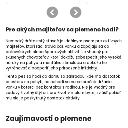
Pre akých majiteľov sa plemeno hodí?
Nemecký drôtosrstý stavač je ideálnym psom pre aktívnych
majiteľov, ktorí radi trávia čas vonku a zapájajú sa do
poľovníckych alebo športových aktivít. Je vhodný pre
skúsených chovateľov, ktorí dokážu zabezpečiť jeho vysoké
nároky na pohyb a mentálnu stimuláciu a dokážu ho
vytrénovať a podporiť jeho prirodzené inštinkty.
Tento pes sa hodí do domu so záhradou, kde má dostatok
priestoru na pohyb, no nehodí sa na celoročné držanie
vonku v koterci bez kontaktu s rodinou. Nie je vhodný pre
sedavý životný štýl ani pre život v malom byte, zvlášť pokiaľ
mu nie je poskytnutý dostatok aktivity.
Zaujímavosti o plemene