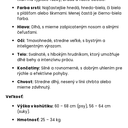
Farba srsti:
Najčastejšie hnedá, hnedo-biela, či biela
s plášťom alebo škvrnami. Menej častá je čierno-biela
farba.
Hlava:
Dlhá, s mierne zašpicateným nosom a silnými
čeľusťami.
Oči:
Tmavohnedé, stredne veľké, s bystrým a
inteligentným výrazom.
Telo:
Svalnaté, s hlbokým hrudníkom, ktorý umožňuje
dlhé behy a intenzívnu prácu.
Končatiny:
Silné a rovnomerné, s dobrým uhlením pre
rýchle a efektívne pohyby.
Chvost:
Stredne dlhý, nesený v línii chrbta alebo
mierne zdvihnutý.
Veľkosť:
Výška v kohútiku
:
60 – 68 cm (psy), 56 – 64 cm
(suky).
Hmotnosť:
25 – 34 kg.