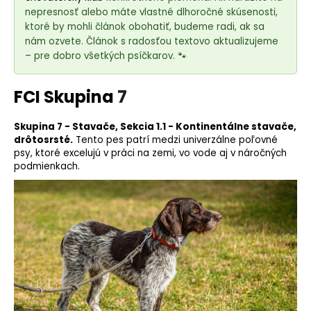
e
nepresnosť alebo máte vlastné dlhoročné skúsenosti,
t
ktoré by mohli článok obohatiť, budeme radi, ak sa
e
nám ozvete. Článok s radosťou textovo aktualizujeme
n
– pre dobro všetkých psíčkarov. 🐾
á
j
FCI Skupina
7
s
ť
Skupina 7 - Stavače, Sekcia 1.1 - Kontinentálne stavače,
drôtosrsté.
Tento pes patrí medzi univerzálne
poľovné
?
psy
, ktoré excelujú v práci na zemi, vo vode aj v náročných
podmienkach.
HĽADAŤ
O
d
p