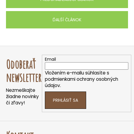
ĎALŠÍ ČLÁNOK
Z
á
Email
Odoberať
p
ä
Vložením e-mailu súhlasíte s
newsletter
t
podmienkami ochrany osobných
údajov.
i
Nezmeškajte
e
žiadne novinky
PRIHLÁSIŤ SA
či zľavy!