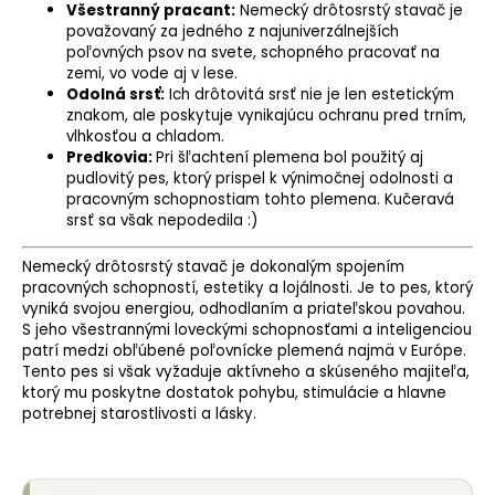
Všestranný pracant:
Nemecký drôtosrstý stavač je
považovaný za jedného z najuniverzálnejších
poľovných psov na svete, schopného pracovať na
zemi, vo vode aj v lese.
Odolná srsť:
Ich drôtovitá srsť nie je len estetickým
znakom, ale poskytuje vynikajúcu ochranu pred trním,
vlhkosťou a chladom.
Predkovia:
Pri šľachtení plemena bol použitý aj
pudlovitý pes, ktorý prispel k výnimočnej odolnosti a
pracovným schopnostiam tohto plemena. Kučeravá
srsť sa však nepodedila :)
Nemecký drôtosrstý stavač je dokonalým spojením
pracovných schopností, estetiky a lojálnosti. Je to pes, ktorý
vyniká svojou energiou, odhodlaním a priateľskou povahou.
S jeho všestrannými loveckými schopnosťami a inteligenciou
patrí medzi obľúbené poľovnícke plemená najmä v Európe.
Tento pes si však vyžaduje aktívneho a skúseného majiteľa,
ktorý mu poskytne dostatok pohybu, stimulácie a hlavne
potrebnej starostlivosti a lásky.