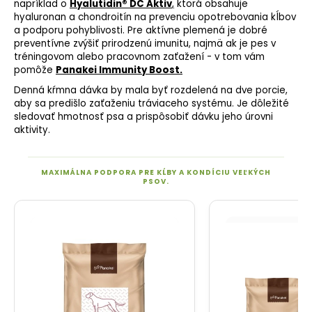
napríklad o
Hyalutidin® DC Aktiv
,
ktorá obsahuje
hyaluronan a chondroitín na prevenciu opotrebovania kĺbov
a podporu pohyblivosti. Pre aktívne plemená je dobré
preventívne zvýšiť prirodzenú imunitu, najmä ak je pes v
tréningovom alebo pracovnom zaťažení - v tom vám
pomôže
Panakei Immunity Boost.
Denná
kŕmna dávka
by mala byť rozdelená na dve porcie,
aby sa predišlo zaťaženiu tráviaceho systému. Je dôležité
sledovať hmotnosť psa a prispôsobiť dávku jeho úrovni
aktivity.