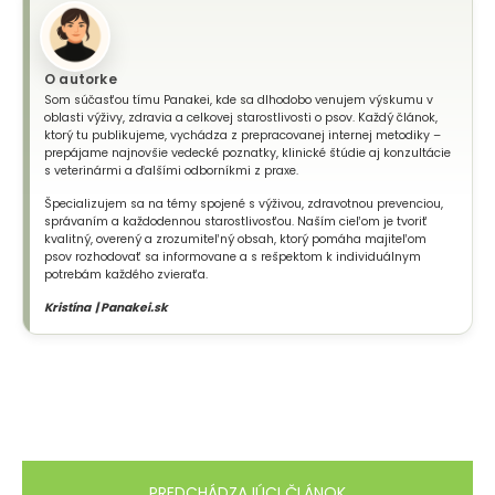
O autorke
Som súčasťou tímu Panakei, kde sa dlhodobo venujem výskumu v
oblasti výživy, zdravia a celkovej starostlivosti o psov. Každý článok,
ktorý tu publikujeme, vychádza z prepracovanej internej metodiky –
prepájame najnovšie vedecké poznatky, klinické štúdie aj konzultácie
s veterinármi a ďalšími odborníkmi z praxe.
Špecializujem sa na témy spojené s výživou, zdravotnou prevenciou,
správaním a každodennou starostlivosťou. Naším cieľom je tvoriť
kvalitný, overený a zrozumiteľný obsah, ktorý pomáha majiteľom
psov rozhodovať sa informovane a s rešpektom k individuálnym
potrebám každého zvieraťa.
Kristína | Panakei.sk
PREDCHÁDZAJÚCI ČLÁNOK