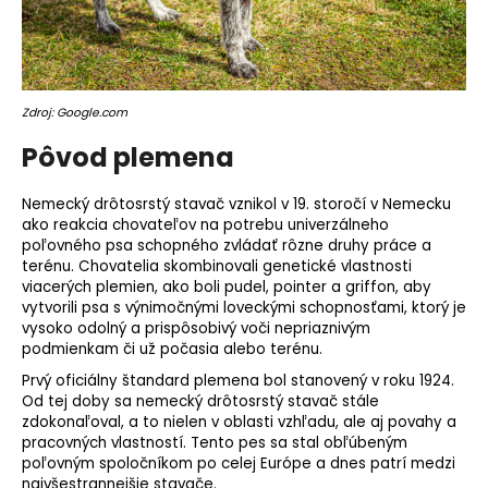
o
r
ú
č
a
Zdroj: Google.com
m
Pôvod plemena
e
Nemecký
drôtosrstý
stavač vznikol v 19. storočí v Nemecku
ako reakcia chovateľov na potrebu univerzálneho
poľovného psa schopného zvládať rôzne druhy práce a
terénu. Chovatelia skombinovali genetické vlastnosti
viacerých plemien, ako boli pudel, pointer a griffon, aby
vytvorili psa s výnimočnými loveckými schopnosťami, ktorý je
vysoko odolný a prispôsobivý voči nepriaznivým
podmienkam či už počasia alebo terénu.
Prvý oficiálny
štandard plemena
bol stanovený v roku 1924.
Od tej doby sa nemecký drôtosrstý stavač stále
zdokonaľoval, a to nielen v oblasti vzhľadu, ale aj povahy a
pracovných vlastností. Tento pes sa stal obľúbeným
poľovným spoločníkom po celej Európe a dnes patrí medzi
najvšestrannejšie stavače.