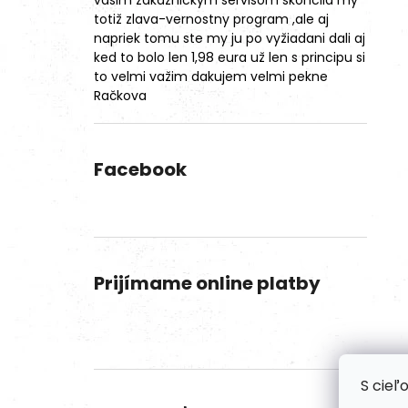
vasim zakaznickym servisom skoncila my
totiž zlava-vernostny program ,ale aj
napriek tomu ste my ju po vyžiadani dali aj
ked to bolo len 1,98 eura už len s principu si
to velmi važim dakujem velmi pekne
Račkova
Facebook
Prijímame online platby
S cieľ