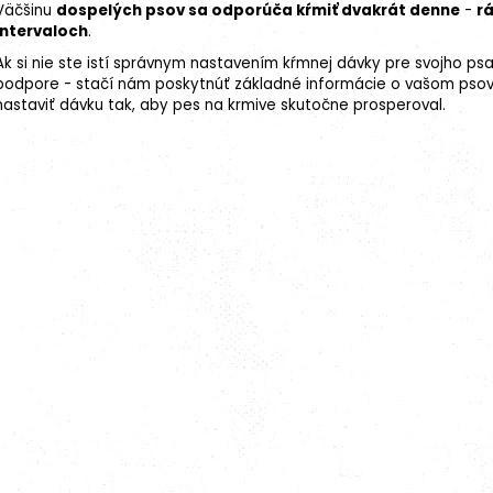
Väčšinu
dospelých psov sa odporúča kŕmiť dvakrát denne
-
r
intervaloch
.
Ak si nie ste istí správnym nastavením kŕmnej dávky pre svojho ps
podpore - stačí nám poskytnúť základné informácie o vašom psov
nastaviť dávku tak, aby pes na krmive skutočne prosperoval.
18kg (2x9kg)