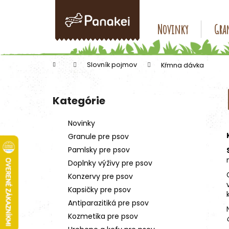
K
Prejsť
na
o
obsah
Späť
Späť
Novinky
Gran
š
do
do
í
k
obchodu
obchodu
Domov
Slovník pojmov
Kŕmna dávka
B
o
Kategórie
Preskočiť
č
kategórie
n
Novinky
ý
Granule pre psov
p
Pamlsky pre psov
a
Doplnky výživy pre psov
n
Konzervy pre psov
e
Kapsičky pre psov
l
Antiparazitiká pre psov
Kozmetika pre psov