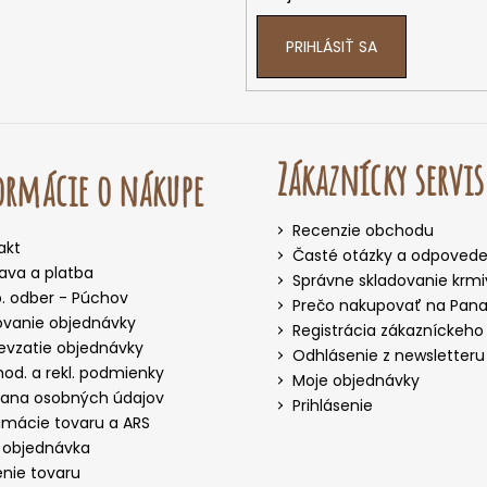
PRIHLÁSIŤ SA
Zákaznícky servis
rmácie o nákupe
Recenzie obchodu
akt
Časté otázky a odpoved
ava a platba
Správne skladovanie krm
. odber - Púchov
Prečo nakupovať na Panak
ovanie objednávky
Registrácia zákazníckeho
evzatie objednávky
Odhlásenie z newsletteru
od. a rekl. podmienky
Moje objednávky
ana osobných údajov
Prihlásenie
amácie tovaru a ARS
 objednávka
enie tovaru