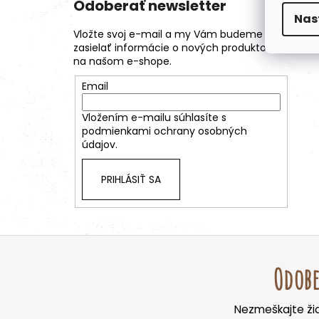
Odoberať newsletter
Nas
Vložte svoj e-mail a my Vám budeme
zasielať informácie o nových produktoch
na našom e-shope.
Email
Vložením e-mailu súhlasíte s
podmienkami ochrany osobných
údajov.
PRIHLÁSIŤ SA
Z
á
Odobe
p
ä
Nezmeškajte žia
t