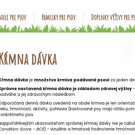
ule pre psov
Pamlsky pre psov
Doplnky výživy pre p
Čo potrebujete nájsť?
Kŕmna dávka
HĽADAŤ
Kŕmna dávka
je
množstvo krmiva
podávané psovi
za jeden de
Odporúčame
Správne nastavená kŕmna dávka je základom zdravej výživy
-
nadváhe a jej zdravotným následkom.
Odporúčaná denná dávka uvedená na obale krmiva je len orientač
veku, hmotnosti, aktivity, pohlavia (kastrované psy majú nižšiu p
konkrétneho psa.
Najspoľahlivejším ukazovateľom správnej kŕmnej dávky nie je tabuľ
Condition Score – BCS
) - vizuálne a hmatové hodnotenie hmotnosti