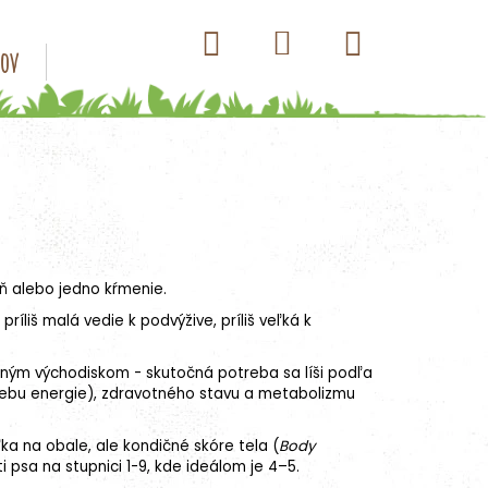
Hľadať
Nákupný
Prihlásenie
sov
Konzervy pre psov
Kapsičky pre psov
Antip
košík
ň alebo jedno kŕmenie.
 príliš malá vedie k podvýžive, príliš veľká k
ným východiskom - skutočná potreba sa líši podľa
otrebu energie), zdravotného stavu a metabolizmu
ka na obale, ale kondičné skóre tela (
Body
 psa na stupnici 1-9, kde ideálom je 4–5.