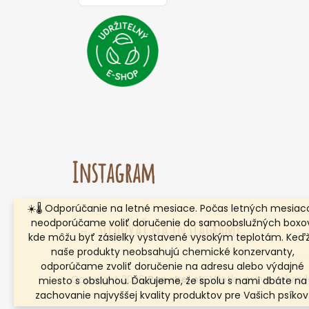
Instagram
☀️🌡️ Odporúčanie na letné mesiace. Počas letných mesiac
Sledovať na Instagrame
neodporúčame voliť doručenie do samoobslužných boxov
kde môžu byť zásielky vystavené vysokým teplotám. Keď
naše produkty neobsahujú chemické konzervanty,
odporúčame zvoliť doručenie na adresu alebo výdajné
Copyright 2026
Panakei.sk
. Všetky práva vyhra
miesto s obsluhou. Ďakujeme, že spolu s nami dbáte na
zachovanie najvyššej kvality produktov pre Vašich psíkov