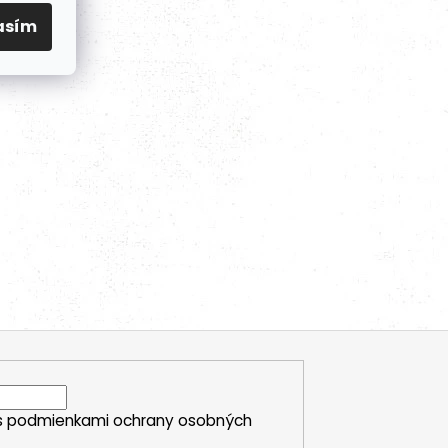
asím
s
podmienkami ochrany osobných