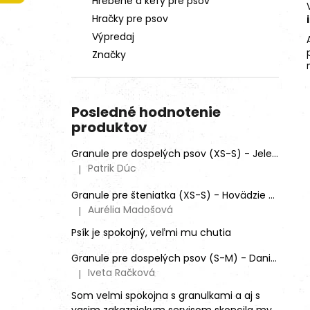
Hrebene a kefy pre psov
Hračky pre psov
Výpredaj
Značky
Posledné hodnotenie
produktov
Granule pre dospelých psov (XS-S) - Jeleň lesný (SENSITIVE) 9kg
Patrik Dúc
|
Hodnotenie produktu je 5 z 5 hviezdičiek.
Granule pre šteniatka (XS-S) - Hovädzie + Morčacie 4kg
Aurélia Madošová
|
Hodnotenie produktu je 5 z 5 hviezdičiek.
Psík je spokojný, veľmi mu chutia
Granule pre dospelých psov (S-M) - Daniel škvrnitý (SENSITIVE)
Iveta Račková
|
Hodnotenie produktu je 5 z 5 hviezdičiek.
Som velmi spokojna s granulkami a aj s