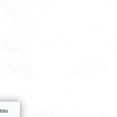
kies
.