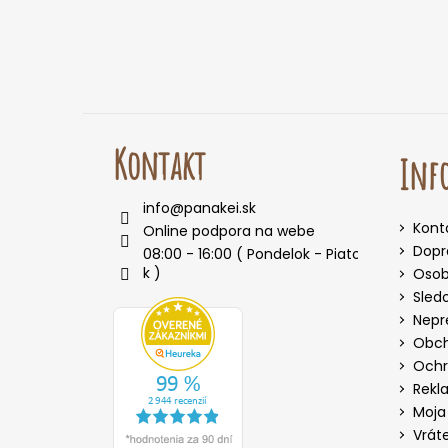
i
e
Kontakt
Info
info
@
panakei.sk
Kont
Online podpora na webe
Dopr
08:00 - 16:00 ( Pondelok - Piato
k )
Osob
Sled
Nepr
Obch
Ochr
Rekl
Moja
Vrát