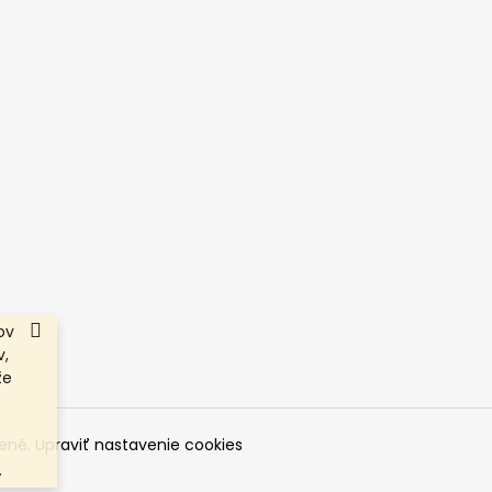
ov
,
že
dené.
Upraviť nastavenie cookies
.