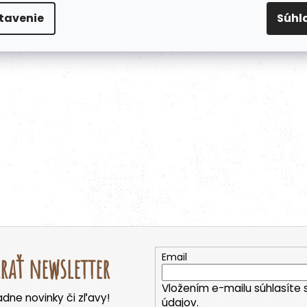
tavenie
Súhl
Email
rať newsletter
Vložením e-mailu súhlasíte 
dne novinky či zľavy!
údajov.