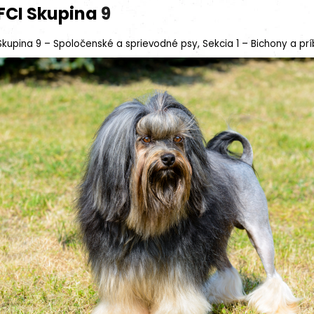
FCI Skupina
9
Skupina 9 – Spoločenské a sprievodné psy, Sekcia 1 – Bichony a p
18kg (2x9kg)