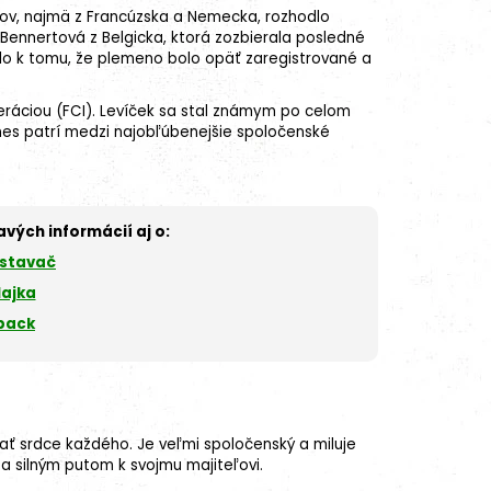
eľov, najmä z Francúzska a Nemecka, rozhodlo
ennertová z Belgicka, ktorá zozbierala posledné
pelo k tomu, že plemeno bolo opäť zaregistrované a
ráciou (FCI). Levíček sa stal známym po celom
Dnes patrí medzi najobľúbenejšie spoločenské
avých informácií aj o:
 stavač
lajka
back
kať srdce každého. Je veľmi spoločenský a miluje
a silným putom k svojmu majiteľovi.