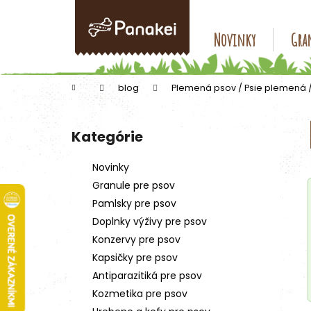
K
Prejsť
na
o
obsah
Späť
Späť
Novinky
Gran
š
do
do
í
k
obchodu
obchodu
Domov
blog
Plemená psov / Psie plemená 
B
o
Kategórie
Preskočiť
č
kategórie
n
Novinky
ý
Granule pre psov
p
Pamlsky pre psov
a
Doplnky výživy pre psov
n
Konzervy pre psov
e
Kapsičky pre psov
l
Antiparazitiká pre psov
Kozmetika pre psov