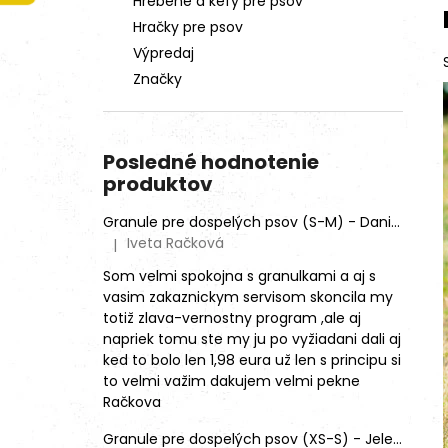
Hrebene a kefy pre psov
Hračky pre psov
Výpredaj
Značky
Posledné hodnotenie
produktov
Granule pre dospelých psov (S-M) - Daniel škvrnitý (SENSITIVE)
Iveta Račková
|
Hodnotenie produktu je 5 z 5 hviezdičiek.
Som velmi spokojna s granulkami a aj s
vasim zakaznickym servisom skoncila my
totiž zlava-vernostny program ,ale aj
napriek tomu ste my ju po vyžiadani dali aj
ked to bolo len 1,98 eura už len s principu si
to velmi važim dakujem velmi pekne
Račkova
Granule pre dospelých psov (XS-S) - Jeleň lesný (SENSITIVE) 9kg