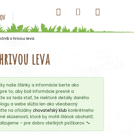
Hľadať
Nákupný
Prihlásenie
sov
Konzervy pre psov
Kapsičky pre psov
Antip
košík
čník s hrivou leva
 hrivou leva
ky naše články a informácie berte ako
re to, aby boli informácie presné a
e sa teda stať, že niektoré detaily daného
blogu a webe slúžia len ako všeobecný
ťte na oficiálny
chovateľský klub
konkrétneho
é skúsenosti, ktoré by mohli článok obohatiť,
lizujeme – pre dobro všetkých psíčkarov. 🐾