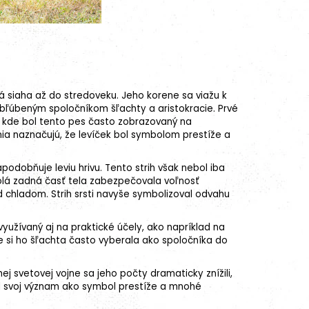
á siaha až do stredoveku. Jeho korene sa viažu k
bľúbeným spoločníkom šľachty a aristokracie. Prvé
, kde bol tento pes často zobrazovaný na
ia naznačujú, že levíček bol symbolom prestíže a
podobňuje leviu hrivu. Tento strih však nebol iba
 holá zadná časť tela zabezpečovala voľnosť
ed chladom. Strih srsti navyše symbolizoval odvahu
yužívaný aj na praktické účely, ako napríklad na
že si ho šľachta často vyberala ako spoločníka do
hej svetovej vojne sa jeho počty dramaticky znížili,
til svoj význam ako symbol prestíže a mnohé