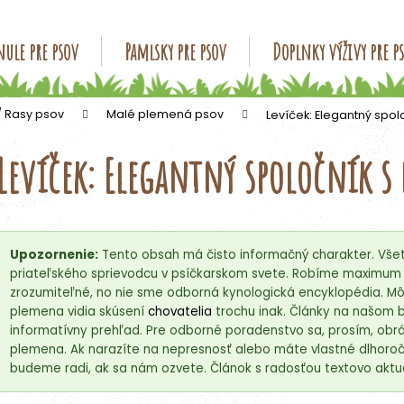
ule pre psov
Pamlsky pre psov
Doplnky výživy pre p
Čo potrebujete nájsť?
/ Rasy psov
Malé plemená psov
Levíček: Elegantný spolo
Levíček: Elegantný spoločník s
HĽADAŤ
Odporúčame
Upozornenie:
Tento obsah má čisto informačný charakter. Všet
priateľského sprievodcu v psíčkarskom svete. Robíme maximum p
zrozumiteľné, no nie sme odborná kynologická encyklopédia. Môž
plemena vidia skúsení
chovatelia
trochu inak. Články na našom 
informatívny prehľad. Pre odborné poradenstvo sa, prosím, obrá
plemena. Ak narazíte na nepresnosť alebo máte vlastné dlhoročn
budeme radi, ak sa nám ozvete. Článok s radosťou textovo aktua