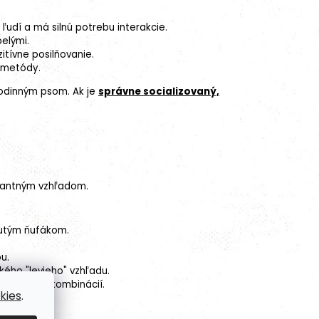
ľudí a má silnú potrebu interakcie.
elými.
itívne posilňovanie
.
 metódy.
rodinným psom. Ak je
správne socializovaný,
egantným vzhľadom.
nutým ňufákom.
u.
kého "levieho" vzhľadu.
j alebo ich kombinácií.
kies
.
onci.