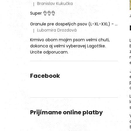
Branislav Kukučka
|
Hodnotenie produktu je 5 z 5 hviezdičiek.
Super 👌👌👌
Granule pre dospelých psov (L-XL-XXL) - Mix rôznych príchutí (3ks)
Lubomira Drozdová
|
Hodnotenie produktu je 5 z 5 hviezdičiek.
Krmivo obom mojim psom velmi chuti,
dokonca aj velmi vyberavej Lagottke.
Urcite odporucam.
Facebook
Prijímame online platby