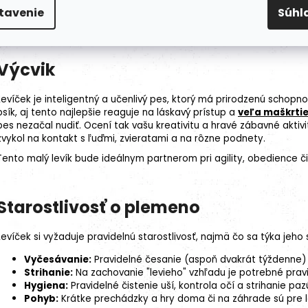
Výška: 26 – 32 cm.
tavenie
Súhl
Hmotnosť: 5 – 8 kg.
Výcvik
Levíček je inteligentný a učenlivý pes, ktorý má prirodzenú schop
psík, aj tento najlepšie reaguje na láskavý prístup a
veľa maškrtie
pes nezačal nudiť. Ocení tak vašu kreativitu a hravé zábavné aktivi
zvykol na kontakt s ľuďmi, zvieratami a na rôzne podnety.
Tento malý levík bude ideálnym partnerom pri
agility
,
obedience
či
Starostlivosť o plemeno
Levíček si vyžaduje pravidelnú starostlivosť, najmä čo sa týka jeho 
Vyčesávanie:
Pravidelné česanie (aspoň dvakrát týždenne) 
Strihanie:
Na zachovanie "levieho" vzhľadu je potrebné pravi
Hygiena:
Pravidelné čistenie uší, kontrola očí a strihanie 
Pohyb:
Krátke prechádzky a hry doma či na záhrade sú pre l