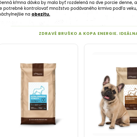
Denná
kŕmna dávka
by mala byť rozdelená na dve porcie denne, ab
je potrebné kontrolovať množstvo podávaného krmiva podľa veku, 
náchylnejšie na
obezitu.