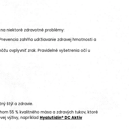
 na niektoré zdravotné problémy:
 Prevencia zahŕňa udržiavanie zdravej hmotnosti a
môžu ovplyvniť
zrak
. Pravidelné vyšetrenia očí u
ný štýl a zdravie.
hom 55 % kvalitného mäsa a zdravých tukov, ktoré
ej výživy, napríklad
Hyalutidin® DC Aktiv