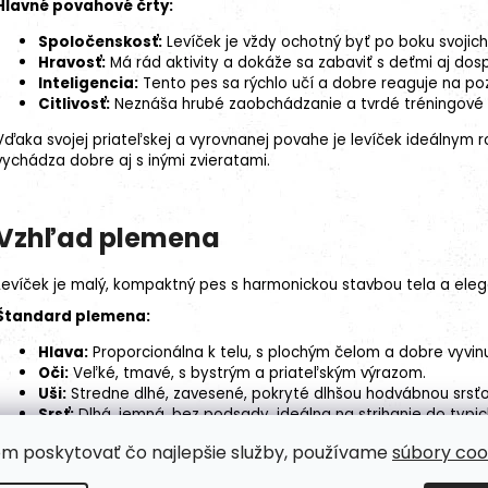
Hlavné povahové črty:
Spoločenskosť:
Levíček je vždy ochotný byť po boku svojich 
Hravosť:
Má rád aktivity a dokáže sa zabaviť s deťmi aj dosp
Inteligencia:
Tento pes sa rýchlo učí a dobre reaguje na
poz
Citlivosť:
Neznáša hrubé zaobchádzanie a tvrdé tréningové
Vďaka svojej priateľskej a vyrovnanej povahe je levíček ideálnym 
vychádza dobre aj s inými zvieratami.
Vzhľad plemena
Levíček je malý, kompaktný pes s harmonickou stavbou tela a el
Štandard plemena
:
Hlava:
Proporcionálna k telu, s plochým čelom a dobre vyvi
Oči:
Veľké, tmavé, s bystrým a priateľským výrazom.
Uši:
Stredne dlhé, zavesené, pokryté dlhšou hodvábnou srsťo
Srsť:
Dlhá, jemná, bez podsady, ideálna na strihanie do typic
Farba:
Rôzne farebné variácie, vrátane čiernej, bielej, hnede
om poskytovať čo najlepšie služby, používame
súbory coo
Chvost:
Vysoko nesený, s charakteristickým chumáčom na k
Veľkosť: