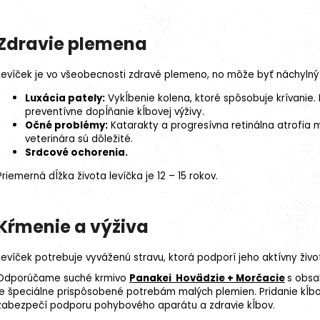
Zdravie plemena
Levíček je vo všeobecnosti zdravé plemeno, no môže byť náchylný
Luxácia pately
:
Vykĺbenie kolena, ktoré spôsobuje
krívanie
.
preventívne dopĺňanie kĺbovej výživy.
Očné problémy:
Katarakty a progresívna retinálna atrofia 
veterinára sú dôležité.
Srdcové ochorenia.
Priemerná dĺžka života levíčka je 12 – 15 rokov.
Kŕmenie a výživa
Levíček potrebuje vyváženú stravu, ktorá podporí jeho aktívny život
Odporúčame
suché krmivo
Panakei Hovädzie + Morčacie
s obsa
je špeciálne prispôsobené potrebám malých plemien. Pridanie kĺbov
zabezpečí podporu pohybového aparátu a zdravie kĺbov.