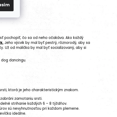
asím
nosť pochopiť, čo sa od neho očakáva. Ako každý
k.
Jeho výcvik by mal byť pestrý, rôznorodý, aby sa
ty. Už od malička by mal byť socializovaný, aby si
 dog dancingu.
srsti, ktorá je jeho charakteristickým znakom.
zabráni zamotaniu srsti.
delné strihanie každých 6 – 8 týždňov.
pazúrov sú nevyhnutnosťou pri každom plemene.
evíčka ideálne.