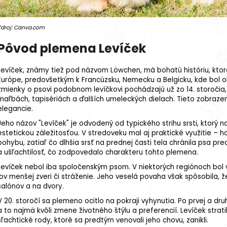
Zdroj: Canva.com
27kg (3x9kg)
Pôvod plemena Levíček
Levíček, známy tiež pod názvom Löwchen, má bohatú históriu, ktor
Európe, predovšetkým k Francúzsku, Nemecku a Belgicku, kde bol o
zmienky o psovi podobnom levíčkovi pochádzajú už zo 14. storočia
maľbách, tapisériách a ďalších umeleckých dielach. Tieto zobrazen
elegancie.
Jeho názov "Levíček" je odvodený od typického strihu srsti, ktorý na
estetickou záležitosťou. V stredoveku mal aj praktické využitie –
pohybu, zatiaľ čo dlhšia srsť na prednej časti tela chránila psa pr
a ušľachtilosť, čo zodpovedalo charakteru tohto plemena.
Levíček nebol iba spoločenským psom. V niektorých regiónoch bol v
lov menšej zveri či stráženie. Jeho veselá povaha však spôsobila, 
salónov a na dvory.
V 20. storočí sa
plemeno
ocitlo na pokraji vyhynutia. Po prvej a dru
a to najmä kvôli zmene životného štýlu a preferencií. Levíček stra
šľachtické rody, ktoré sa predtým venovali jeho chovu, zanikli.