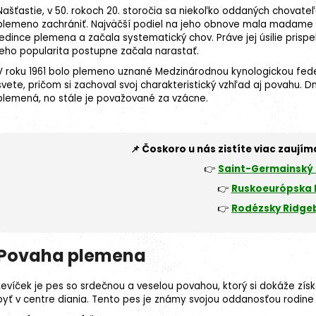
Našťastie, v 50. rokoch 20. storočia sa niekoľko oddaných chovat
plemeno zachrániť. Najväčší podiel na jeho obnove mala madame B
jedince plemena a začala systematický chov. Práve jej úsilie pris
jeho popularita postupne začala narastať.
V roku 1961 bolo plemeno uznané Medzinárodnou kynologickou fede
svete, pričom si zachoval svoj charakteristický vzhľad aj povahu. 
plemená, no stále je považované za vzácne.
📌 Čoskoro u nás zistíte viac zaujím
👉
Saint-Germainský
👉
Ruskoeurópska 
👉
Rodézsky Ridge
Povaha plemena
Levíček je pes so srdečnou a veselou povahou, ktorý si dokáže zís
byť v centre diania. Tento pes je známy svojou oddanosťou rodine 