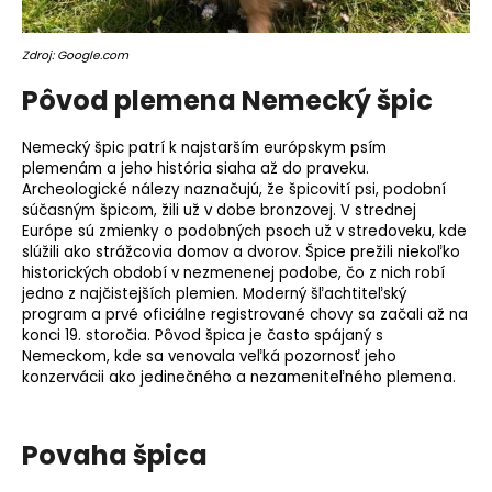
o
r
Zdroj: Google.com
ú
č
Pôvod plemena Nemecký špic
a
m
Nemecký špic patrí k najstarším európskym psím
e
plemenám a jeho história siaha až do praveku.
Archeologické nálezy naznačujú, že špicovití psi, podobní
súčasným špicom, žili už v dobe bronzovej. V strednej
Európe sú zmienky o podobných psoch už v stredoveku, kde
slúžili ako strážcovia domov a dvorov. Špice prežili niekoľko
historických období v nezmenenej podobe, čo z nich robí
jedno z najčistejších plemien. Moderný šľachtiteľský
program a prvé oficiálne registrované chovy sa začali až na
konci 19. storočia. Pôvod špica je často spájaný s
Nemeckom, kde sa venovala veľká pozornosť jeho
konzervácii ako jedinečného a nezameniteľného plemena.
Povaha špica