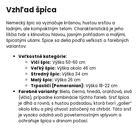
Vzhľad špica
Nemecký špic sa vyznačuje krásnou, hustou srsťou a
ladným, ale kompaktným telom. Charakteristická je jeho
líščia tvár s klinovitou hlavou, jasným pohľadom a malými,
špicatými ušami. Špice sa delia podľa veľkosti a farebných
variantov:
Veľkostné kategórie:
Vlčí špic:
Výška 50-60 cm
Veľký špic:
Výška okolo 46 cm
Stredný špic:
Výška 34 cm
Malý špic:
Výška 26 cm
Trpasličí (Pomeranian):
Výška 18-22 cm
Farebné varianty:
Biela, čierna, hnedá, oranžová, sivá
(vlčia), prípadne kombinácie týchto farieb. Srsť špica
je dlhá a rovná, s hustou podsadou, ktorá tvorí „golier“
okolo krku a plný chvost zatočený na chrbát. Táto srsť
je vysoko odolná voči poveternostným vplyvom a
ochraňuje špica v drsnom počasí.