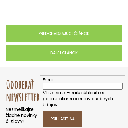
PREDCHÁDZAJÚCI ČLÁNOK
ĎALŠÍ ČLÁNOK
Z
á
Email
Odoberať
p
ä
Vložením e-mailu súhlasíte s
newsletter
t
podmienkami ochrany osobných
údajov.
i
Nezmeškajte
e
žiadne novinky
PRIHLÁSIŤ SA
či zľavy!