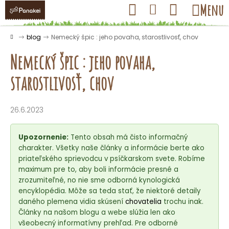
K
Prejsť
Hľadať
Nákupný
Menu
Prihlásenie
na
o
obsah
košík
Späť
Späť
š
Domov
blog
Nemecký špic : jeho povaha, starostlivosť, chov
í
Nemecký špic : jeho povaha,
k
starostlivosť, chov
Č
o
26.6.2023
p
o
Upozornenie:
Tento obsah má čisto informačný
t
charakter. Všetky naše články a informácie berte ako
priateľského sprievodcu v psíčkarskom svete. Robíme
r
maximum pre to, aby boli informácie presné a
e
zrozumiteľné, no nie sme odborná kynologická
b
encyklopédia. Môže sa teda stať, že niektoré detaily
u
daného plemena vidia skúsení
chovatelia
trochu inak.
Články na našom blogu a webe slúžia len ako
j
všeobecný informatívny prehľad. Pre odborné