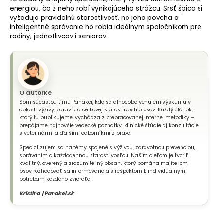
energiou, čo z neho robí vynikajúceho strážcu. Srsť špica si
vyžaduje pravidelnú starostlivosť, no jeho povaha a
inteligentné správanie ho robia ideálnym spoločníkom pre
rodiny, jednotlivcov i seniorov.
O autorke
Som súčasťou tímu Panakei, kde sa dlhodobo venujem výskumu v
oblasti výživy, zdravia a celkovej starostlivosti o psov. Každý článok,
ktorý tu publikujeme, vychádza z prepracovanej internej metodiky –
prepájame najnovšie vedecké poznatky, klinické štúdie aj konzultácie
s veterinármi a ďalšími odborníkmi z praxe.
Špecializujem sa na témy spojené s výživou, zdravotnou prevenciou,
správaním a každodennou starostlivosťou. Naším cieľom je tvoriť
kvalitný, overený a zrozumiteľný obsah, ktorý pomáha majiteľom
psov rozhodovať sa informovane a s rešpektom k individuálnym
potrebám každého zvieraťa.
Kristína | Panakei.sk