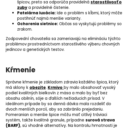
špicov, preto sa odporúča pravidelná
starostlivosť o
zuby
a pravidelné čistenie.
Patelárna luxácia:
Ide o problém s kĺbmi, ktorý môže
postihnúť najmä menšie varianty.
Ochorenia sietnice:
Občas sa vyskytujú problémy so
zrakom.
Zodpovední chovatelia sa zameriavajú na elimináciu týchto
problémov prostredníctvom starostlivého výberu chovných
jedincov a genetických testov.
Kŕmenie
Správne kŕmenie je základom zdravia každého špica, ktorý
má sklony k
obezite
.
Krmivo
by malo obsahovať vysoký
podiel kvalitných bielkovín z mäsa a malo by byť bez
obsahu obilnín, sóje a ďalších nežiaducich prísad. V
ideálnom prípade by sa denná dávka mala rozdeliť do
dvoch menších porcií, aby sa zabránilo prejedaniu.
Pomeranian a menšie špice môžu mať citlivý tráviaci
systém, takže kvalitné granule, prípadne
surová strava
(BARF)
, sú vhodné alternatívy. Na kontrolu hmotnosti je