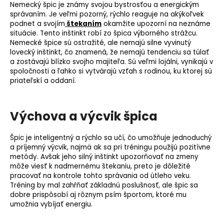
Nemecký špic je známy svojou bystrosťou a energickým
správaním. Je veľmi pozorný, rýchlo reaguje na akýkoľvek
podnet a svojím
štekaním
okamžite upozorní na neznáme
situácie. Tento inštinkt robí zo špica výborného strážcu.
Nemecké špice sú ostražité, ale nemajú silne vyvinutý
lovecký inštinkt, čo znamená, že nemajú tendenciu sa túlať
a zostávajú blízko svojho majiteľa. Sú veľmi lojálni, vynikajú v
spoločnosti a ľahko si vytvárajú vzťah s rodinou, ku ktorej sú
priateľskí a oddaní.
Výchova a výcvik špica
Špic je inteligentný a rýchlo sa učí, čo umožňuje jednoduchý
a príjemný výcvik, najmä ak sa pri tréningu použijú pozitívne
metódy. Avšak jeho silný inštinkt upozorňovať na zmeny
môže viesť k nadmernému štekaniu, preto je dôležité
pracovať na kontrole tohto správania od útleho veku.
Tréning by mal zahŕňať základnú poslušnosť, ale špic sa
dobre prispôsobí aj rôznym psím športom, ktoré mu
umožnia vybíjať energiu.