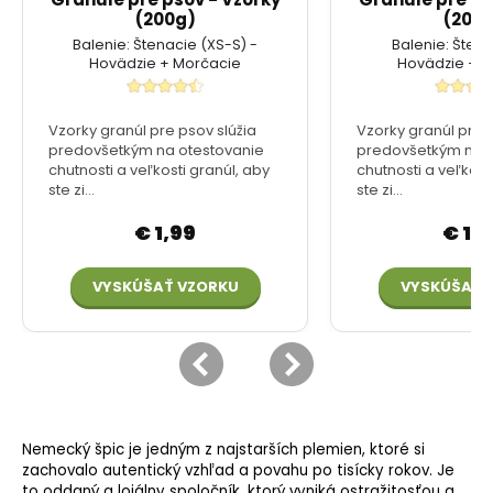
Nemecký špic je jedným z najstarších plemien, ktoré si
zachovalo autentický vzhľad a povahu po tisícky rokov. Je
to oddaný a lojálny spoločník, ktorý vyniká ostražitosťou a