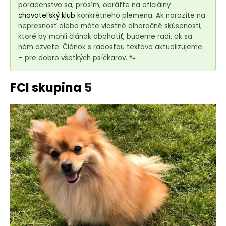
e
poradenstvo sa, prosím, obráťte na oficiálny
t
chovateľský klub
konkrétneho plemena. Ak narazíte na
e
nepresnosť alebo máte vlastné dlhoročné skúsenosti,
ktoré by mohli článok obohatiť, budeme radi, ak sa
n
nám ozvete. Článok s radosťou textovo aktualizujeme
á
– pre dobro všetkých psíčkarov. 🐾
j
s
FCI skupina
5
ť
?
HĽADAŤ
O
d
p