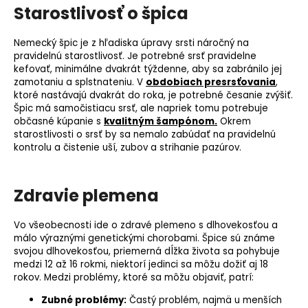
Starostlivosť o špica
Nemecký špic je z hľadiska úpravy srsti náročný na
pravidelnú starostlivosť. Je potrebné srsť pravidelne
kefovať, minimálne dvakrát týždenne, aby sa zabránilo jej
zamotaniu a splstnateniu. V
obdobiach presrsťovania
,
ktoré nastávajú dvakrát do roka, je potrebné česanie zvýšiť.
Špic má samočistiacu srsť, ale napriek tomu potrebuje
občasné kúpanie s
kvalitným šampónom.
Okrem
starostlivosti o srsť by sa nemalo zabúdať na pravidelnú
kontrolu a čistenie uší, zubov a strihanie pazúrov.
Zdravie plemena
Vo všeobecnosti ide o zdravé
plemeno
s dlhovekosťou a
málo výraznými genetickými chorobami. Špice sú známe
svojou dlhovekosťou, priemerná dĺžka života sa pohybuje
medzi 12 až 16 rokmi, niektorí jedinci sa môžu dožiť aj 18
rokov. Medzi problémy, ktoré sa môžu objaviť, patrí:
Zubné problémy:
Častý problém, najmä u menších