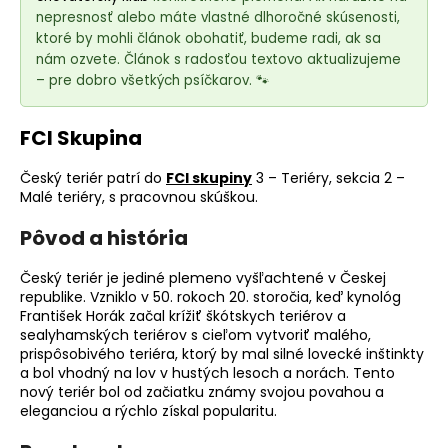
e
nepresnosť alebo máte vlastné dlhoročné skúsenosti,
t
ktoré by mohli článok obohatiť, budeme radi, ak sa
e
nám ozvete. Článok s radosťou textovo aktualizujeme
n
– pre dobro všetkých psíčkarov. 🐾
á
j
FCI Skupina
s
Český teriér patrí do
FCI skupiny
3 – Teriéry, sekcia 2 –
ť
Malé teriéry, s pracovnou skúškou.
?
Pôvod a história
Český teriér je jediné
plemeno
vyšľachtené v Českej
republike. Vzniklo v 50. rokoch 20. storočia, keď
kynológ
HĽADAŤ
František Horák začal krížiť škótskych teriérov a
sealyhamských teriérov s cieľom vytvoriť malého,
prispôsobivého teriéra, ktorý by mal silné lovecké inštinkty
a bol vhodný na lov v hustých lesoch a norách. Tento
nový teriér bol od začiatku známy svojou povahou a
O
eleganciou a rýchlo získal popularitu.
d
p