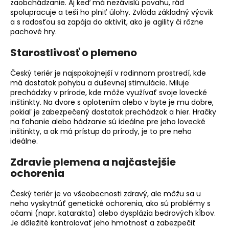
zaobchádzanie. Aj keď má nezávislú povahu, rád
spolupracuje a teší ho plniť úlohy. Zvláda základný výcvik
a s radosťou sa zapája do aktivít, ako je
agility
či rôzne
pachové hry.
Starostlivosť o plemeno
Český teriér je najspokojnejší v rodinnom prostredí, kde
má dostatok pohybu a duševnej stimulácie. Miluje
prechádzky v prírode, kde môže využívať svoje lovecké
inštinkty. Na dvore s oplotením alebo v byte je mu dobre,
pokiaľ je zabezpečený dostatok prechádzok a hier. Hračky
na ťahanie alebo hádzanie sú ideálne pre jeho lovecké
inštinkty, a ak má prístup do prírody, je to pre neho
ideálne.
Zdravie plemena a najčastejšie
ochorenia
Český teriér je vo všeobecnosti zdravý, ale môžu sa u
neho vyskytnúť
genetické ochorenia
, ako sú problémy s
očami (napr. katarakta) alebo dysplázia bedrových kĺbov.
Je dôležité kontrolovať jeho hmotnosť a zabezpečiť