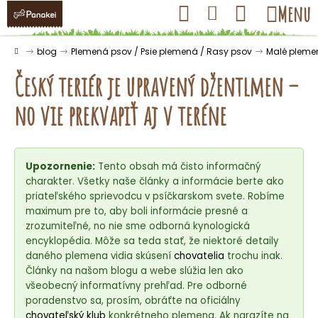
K
Prejsť
Hľadať
Nákupný
Menu
Prihlásenie
na
o
obsah
košík
Späť
Späť
š
Domov
blog
Plemená psov / Psie plemená / Rasy psov
Malé pleme
í
Český teriér je upravený džentlmen –
k
no vie prekvapiť aj v teréne
Č
o
Upozornenie:
Tento obsah má čisto informačný
p
charakter. Všetky naše články a informácie berte ako
o
priateľského sprievodcu v psíčkarskom svete. Robíme
t
maximum pre to, aby boli informácie presné a
r
zrozumiteľné, no nie sme odborná kynologická
encyklopédia. Môže sa teda stať, že niektoré detaily
e
daného plemena vidia skúsení
chovatelia
trochu inak.
b
Články na našom blogu a webe slúžia len ako
u
všeobecný informatívny prehľad. Pre odborné
j
poradenstvo sa, prosím, obráťte na oficiálny
chovateľský klub
konkrétneho plemena. Ak narazíte na