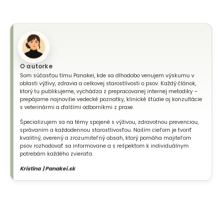
O autorke
Som súčasťou tímu Panakei, kde sa dlhodobo venujem výskumu v
oblasti výživy, zdravia a celkovej starostlivosti o psov. Každý článok,
ktorý tu publikujeme, vychádza z prepracovanej internej metodiky –
prepájame najnovšie vedecké poznatky, klinické štúdie aj konzultácie
s veterinármi a ďalšími odborníkmi z praxe.
Špecializujem sa na témy spojené s výživou, zdravotnou prevenciou,
správaním a každodennou starostlivosťou. Naším cieľom je tvoriť
kvalitný, overený a zrozumiteľný obsah, ktorý pomáha majiteľom
psov rozhodovať sa informovane a s rešpektom k individuálnym
potrebám každého zvieraťa.
Kristína | Panakei.sk