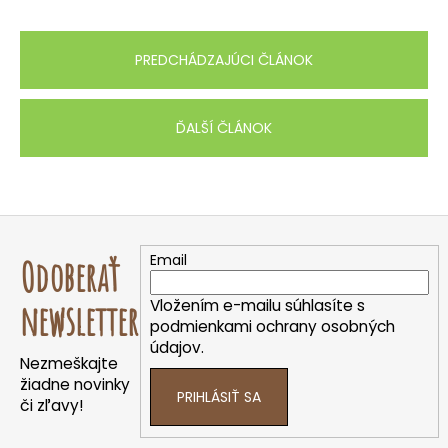
PREDCHÁDZAJÚCI ČLÁNOK
ĎALŠÍ ČLÁNOK
Z
á
Email
Odoberať
p
ä
Vložením e-mailu súhlasíte s
newsletter
t
podmienkami ochrany osobných
údajov.
i
Nezmeškajte
e
žiadne novinky
PRIHLÁSIŤ SA
či zľavy!