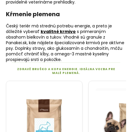
pravidelné veterinárne prehliadky.
Kŕmenie plemena
Český teriér má strednú potrebu energie, a preto je
dôležité vyberať
kvalitné krmivo
s primeraným
obsahom bielkovín a tukov. Vhodné sú granule z
Panakei
.sk
, kde nájdete špecializované krmivá pre aktívne
psy. Doplnky stravy, ako glukosamín a chondroitín, môžu
pomôcť chrániť kĺby, a omega-3 mastné kyseliny
prospievajú srsti a pokožke.