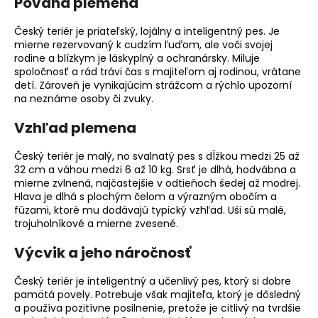
Povaha plemena
o
r
Český teriér je priateľský, lojálny a inteligentný pes. Je
ú
mierne rezervovaný k cudzím ľuďom, ale voči svojej
č
rodine a blízkym je láskyplný a ochranársky. Miluje
spoločnosť a rád trávi čas s majiteľom aj rodinou, vrátane
a
detí. Zároveň je vynikajúcim strážcom a rýchlo upozorní
m
na neznáme osoby či zvuky.
e
Vzhľad plemena
Český teriér je malý, no svalnatý pes s dĺžkou medzi 25 až
32 cm a váhou medzi 6 až 10 kg. Srsť je dlhá, hodvábna a
mierne zvlnená, najčastejšie v odtieňoch šedej až modrej.
Hlava je dlhá s plochým čelom a výrazným obočím a
fúzami, ktoré mu dodávajú typický vzhľad. Uši sú malé,
trojuholníkové a mierne zvesené.
Výcvik a jeho náročnosť
Český teriér je inteligentný a učenlivý pes, ktorý si dobre
pamätá povely. Potrebuje však majiteľa, ktorý je dôsledný
a používa pozitívne posilnenie, pretože je citlivý na tvrdšie