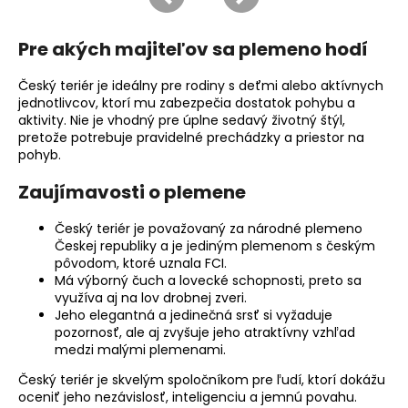
Pre akých majiteľov sa plemeno hodí
Český teriér je ideálny pre rodiny s deťmi alebo aktívnych
jednotlivcov, ktorí mu zabezpečia dostatok pohybu a
aktivity. Nie je vhodný pre úplne sedavý životný štýl,
pretože potrebuje pravidelné prechádzky a priestor na
pohyb.
Zaujímavosti o plemene
Český teriér je považovaný za národné plemeno
Českej republiky a je jediným plemenom s českým
pôvodom, ktoré uznala FCI.
Má výborný
čuch
a lovecké schopnosti, preto sa
využíva aj na lov drobnej zveri.
Jeho elegantná a jedinečná srsť si vyžaduje
pozornosť, ale aj zvyšuje jeho atraktívny vzhľad
medzi malými plemenami.
Český teriér je skvelým spoločníkom pre ľudí, ktorí dokážu
oceniť jeho nezávislosť, inteligenciu a jemnú povahu.