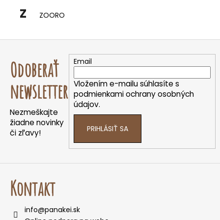
o
Z
ZOORO
r
ú
č
Z
a
á
Email
m
Odoberať
p
e
ä
Vložením e-mailu súhlasíte s
newsletter
t
podmienkami ochrany osobných
údajov.
i
Nezmeškajte
e
žiadne novinky
PRIHLÁSIŤ SA
či zľavy!
Kontakt
info
@
panakei.sk