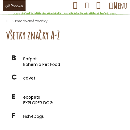
K
Prejsť
Hľadať
Nákupný
Menu
Prihlásenie
na
o
obsah
košík
Späť
Späť
š
Domov
Predávané značky
í
všetky značky A-Z
k
Č
B
Bafpet
o
Bohemia Pet Food
p
C
o
cdVet
t
r
E
ecopets
e
EXPLORER DOG
b
F
u
Fish4Dogs
j