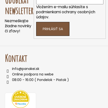
p
a
ä
Vložením e-mailu súhlasíte s
newsletter
c
t
podmienkami ochrany osobných
i
údajov.
i
e
Nezmeškajte
e
p
žiadne novinky
PRIHLÁSIŤ SA
r
či zľavy!
v
k
y
v
Kontakt
ý
p
i
info
@
panakei.sk
s
Online podpora na webe
u
08:00 - 16:00 ( Pondelok - Piatok )