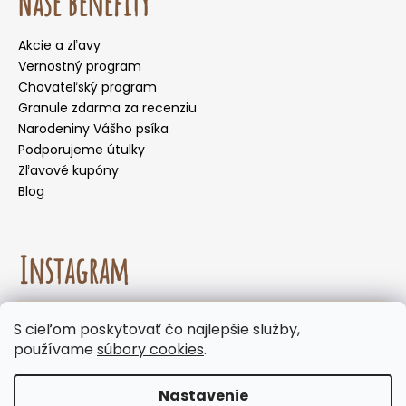
Naše benefity
Akcie a zľavy
Vernostný program
Chovateľský program
Granule zdarma za recenziu
Narodeniny Vášho psíka
Podporujeme útulky
Zľavové kupóny
Blog
Instagram
☀️🌡️ Odporúčanie na letné mesiace. Počas letných
S cieľom poskytovať čo najlepšie služby,
mesiacov neodporúčame voliť doručenie do
Sledovať na Instagrame
používame
súbory cookies
.
samoobslužných boxov, kde môžu byť zásielky
vystavené vysokým teplotám. Keďže naše
produkty neobsahujú chemické konzervanty,
Nastavenie