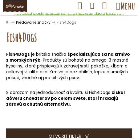
K
Prejsť
Hľadať
Nákupný
Menu
Prihlásenie
na
o
obsah
košík
Späť
Späť
š
Domov
Predávané značky
Fish4Dogs
í
Fish4Dogs
k
Fish4Dogs
je britská značka
špecializujúca sa na krmivo
Č
z morských rýb
. Produkty sú bohaté na omega-3 mastné
o
kyseliny, ktoré prispievajú k zdravej srsti, pokožke, kĺbom a
celkovej vitalite psa. Krmivo je bez obilnín, lepku a umelých
p
prísad, vhodné aj pre citlivých psov.
o
t
S dôrazom na jednoduchosť a kvalitu si Fish4Dogs
získal
r
dôveru chovateľov po celom svete, ktorí hľadajú
zdravú a chutnú alternatívu.
e
b
u
j
OTVORIŤ FILTER