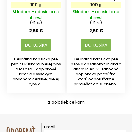
o
o
100 g
100 g
v
r
Skladom - odosielame
Skladom - odosielame
ihneď
ihneď
ú
(>5 ks)
(>5 ks)
č
a
2,50 €
2,50 €
m
e
DO KOŠÍKA
DO KOŠÍKA
Delikátna kapsička pre
Delikátna kapsička pre
psov s kúskami bielej ryby
psov s obsahom tuniaka a
a lososa - doplnkové
ančovičiek. ✅ Lahodná
krmivo s vysokým
doplnková pochúťka,
obsahom čerstvej bielej
ktorú odporúčame
ryby a...
primiešať do suchého...
2
položiek celkom
O
v
Z
l
á
á
Email
Odoberať
d