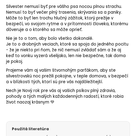
Silvester nemusí byť pre vášho psa nocou plnou strachu.
Nemusí to byť večer plný trasenia, skrývania sa a paniky.
Môže to byť len trochu hlučný zážitok, ktorý prežije v
bezpečí, vo svojom rytme a v prítomnosti človeka, ktorému
dôveruje a o ktorého sa môže oprieť.
Nie je to o tom, aby bolo všetko dokonalé.
Je to o drobných veciach, ktoré sa spoja do jedného pocitu
- že je niekto pri ňom, že nič nemusí zvládať sám a že aj
keď to vonku vyzerá všelijako, len nie bezpečne, tak doma
je pokoj.
Prajeme vám aj vašim štvornohým parťákom, aby ste
silvestrovskú noc prežili pokojne, v teple domova, v bezpečí
a v blízkosti tých, ktorí sú pre vás najdôležitejší.
Nech je Nový rok pre vás aj vašich psíkov plný zdravia,
pohody a tých malých každodenných radostí, ktoré robia
život naozaj krásnym 💚
Použitá literatúra