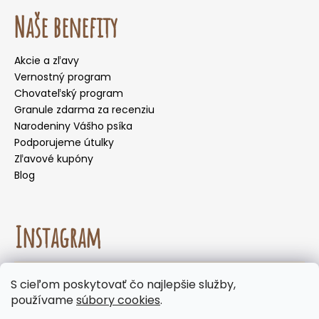
Naše benefity
Akcie a zľavy
Vernostný program
Chovateľský program
Granule zdarma za recenziu
Narodeniny Vášho psíka
Podporujeme útulky
Zľavové kupóny
Blog
Instagram
☀️🌡️ Odporúčanie na letné mesiace. Počas letných
S cieľom poskytovať čo najlepšie služby,
mesiacov neodporúčame voliť doručenie do
Sledovať na Instagrame
používame
súbory cookies
.
samoobslužných boxov, kde môžu byť zásielky
vystavené vysokým teplotám. Keďže naše