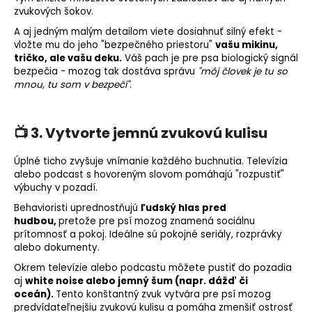
zvukových šokov.
A aj jedným malým detailom viete dosiahnuť silný efekt -
vložte mu do jeho "bezpečného priestoru"
vašu mikinu,
tričko, ale vašu deku.
Váš pach je pre psa biologický signál
bezpečia - mozog tak dostáva správu
"môj človek je tu so
mnou, tu som v bezpečí".
📺 3. Vytvorte jemnú zvukovú kulisu
Úplné ticho zvyšuje vnímanie každého buchnutia. Televízia
alebo podcast s hovoreným slovom pomáhajú "rozpustiť"
výbuchy v pozadí.
Behavioristi uprednostňujú
ľudský hlas pred
hudbou,
pretože pre psí mozog znamená sociálnu
prítomnosť a pokoj. Ideálne sú pokojné seriály, rozprávky
alebo dokumenty.
Okrem televízie alebo podcastu môžete pustiť do pozadia
aj
white noise alebo jemný šum (napr. dážď či
oceán).
Tento konštantný zvuk vytvára pre psí mozog
predvídateľnejšiu zvukovú kulisu a pomáha zmenšiť ostrosť