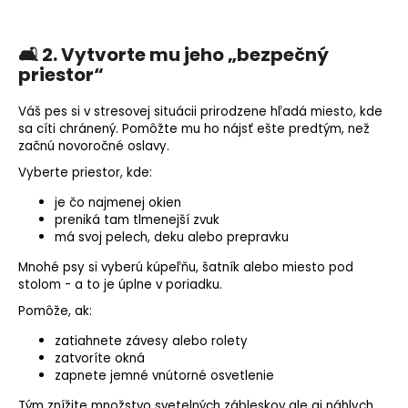
🛋️ 2. Vytvorte mu jeho „bezpečný
priestor“
Váš pes si v stresovej situácii prirodzene hľadá miesto, kde
sa cíti chránený. Pomôžte mu ho nájsť ešte predtým, než
začnú novoročné oslavy.
Vyberte priestor, kde:
je čo najmenej okien
preniká tam tlmenejší zvuk
má svoj pelech, deku alebo prepravku
Mnohé psy si vyberú kúpeľňu, šatník alebo miesto pod
stolom - a to je úplne v poriadku.
Pomôže, ak:
zatiahnete závesy alebo rolety
zatvoríte okná
zapnete jemné vnútorné osvetlenie
Tým znížite množstvo svetelných zábleskov ale aj náhlych