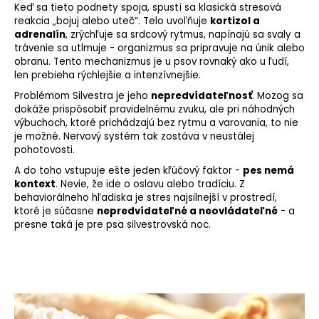
Keď sa tieto podnety spoja, spustí sa klasická stresová
reakcia „bojuj alebo uteč“. Telo uvoľňuje
kortizol a
adrenalín
, zrýchľuje sa srdcový rytmus, napínajú sa svaly a
trávenie sa utlmuje - organizmus sa pripravuje na únik alebo
obranu. Tento mechanizmus je u psov rovnaký ako u ľudí,
len prebieha rýchlejšie a intenzívnejšie.
Problémom Silvestra je jeho
nepredvídateľnosť
. Mozog sa
dokáže prispôsobiť pravidelnému zvuku, ale pri náhodných
výbuchoch, ktoré prichádzajú bez rytmu a varovania, to nie
je možné. Nervový systém tak zostáva v neustálej
pohotovosti.
A do toho vstupuje ešte jeden kľúčový faktor -
pes nemá
kontext
. Nevie, že ide o oslavu alebo tradíciu. Z
behaviorálneho hľadiska je stres najsilnejší v prostredí,
ktoré je súčasne
nepredvídateľné a neovládateľné
- a
presne taká je pre psa silvestrovská noc.