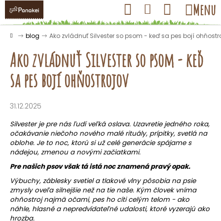
K
Prejsť
Hľadať
Nákupný
Menu
Prihlásenie
na
o
obsah
košík
Späť
Späť
š
Domov
blog
Ako zvládnuť Silvester so psom - keď sa pes bojí ohňostr
í
Ako zvládnuť Silvester so psom - keď
k
sa pes bojí ohňostrojov
Č
o
31.12.2025
p
Silvester je pre nás ľudí veľká oslava. Uzavretie jedného roka,
o
očakávanie niečoho nového malé rituály, prípitky, svetlá na
t
oblohe. Je to noc, ktorú si už celé generácie spájame s
nádejou, zmenou a novými začiatkami.
r
Pre našich psov však tá istá noc znamená pravý opak.
e
Výbuchy, záblesky svetiel a tlakové vlny pôsobia na psie
b
zmysly oveľa silnejšie než na tie naše. Kým človek vníma
u
ohňostroj najmä očami, pes ho cíti celým telom - ako
j
náhle, hlasné a nepredvídateľné udalosti, ktoré vyzerajú ako
hrozba.