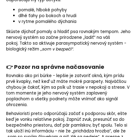
pomalé, hlboké pohyby
dlhé ťahy po bokoch a hrudi
v rytme pomalého dýchania
Skúste dýchať pomaly a hladiť psa rovnakým tempom.
Jeho
nervový systém sa začne prirodzene „ladiť“ na váš
pokoj.
Takto sa aktivuje parasympatický nervový systém -
biologický režim
„som v bezpečí“
.
👉 Pozor na správne načasovanie
Rovnako ako pri búrke - lepšie je zatvoriť okná, kým prídu
prvé kvapky, než keď už máte mokré parapety. Najväčšou
chybou je čakať, kým sa psík už trasie v nepokoji a strese. V
tom momente je jeho nervový systém zaplavený
poplachom a všetky podnety môže vnímať ako signál
ohrozenia.
Behavioristi preto odporúčajú začať s podporou skôr, ešte
keď je vonku relatívne pokoj. Zapnúť zvuk, presunúť sa do
bezpečného priestoru, dať pár pamlskov, byť spolu. Telo si
tak uloží inú informáciu - nie že „prichádza hrozba“, ale že
„som so svojím človekom a nič zlé sa nedeje“. A presne z