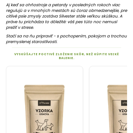
o
Aj keď sa ohňostroje a petardy v posledných rokoch viac
regulujú a v mnohých mestách sú čoraz obmedzenejšie, pre
r
citlivé psie zmysly zostáva Silvester stále veľkou skúškou. A
ú
práve tu prichádza to dôležité: váš pes túto noc nemusí
č
prežiť v strese.
a
Stačí sa na ňu pripraviť - s pochopením, pokojom a trochou
m
premyslenej starostlivosti.
e