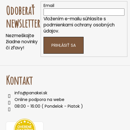
á
Email
Odoberať
p
ä
Vložením e-mailu súhlasíte s
newsletter
t
podmienkami ochrany osobných
údajov.
i
Nezmeškajte
e
žiadne novinky
PRIHLÁSIŤ SA
či zľavy!
Kontakt
info
@
panakei.sk
Online podpora na webe
08:00 - 16:00 ( Pondelok - Piatok )