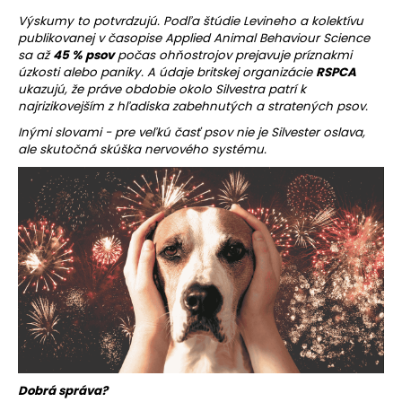
e
t
Výskumy to potvrdzujú. Podľa štúdie Levineho a kolektívu
publikovanej v časopise Applied Animal Behaviour Science
e
sa až
45 % psov
počas ohňostrojov prejavuje príznakmi
n
úzkosti alebo paniky. A údaje britskej organizácie
RSPCA
ukazujú, že práve obdobie okolo Silvestra patrí k
á
najrizikovejším z hľadiska zabehnutých a stratených psov.
j
Inými slovami - pre veľkú časť psov nie je Silvester oslava,
s
ale skutočná skúška nervového systému.
ť
?
HĽADAŤ
O
d
Dobrá správa?
p