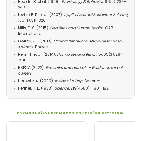
Beerda, B. et al. (1998).
Physiology & Behavior
, 66(2), 237–
243.
Levine, E. D. et al. (2007).
Applied Animal Behaviour Science
,
105(4), 311–326.
Mills, D. S. (2015).
Dog Bites and Human Health
. CAB
International.
Overall, K. L. (2013).
Clinical Behavioral Medicine for Small
Animals
. Elsevier.
Rehn, T. et al. (2014).
Hormones and Behavior
, 65(3), 287–
294.
RSPCA (2022).
Fireworks and animals – Guidance for pet
owners
.
Horowitz, A. (2009).
Inside of a Dog
. Scribner.
Heffner, H. E. (1983).
Science
, 219(4580), 1180–1182.