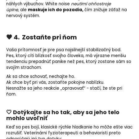
náhlych výbuchov. White noise
neutlmí ohňostroje
úplne,
ale
maskuje ich do pozadia,
čím znižuje záťaž na
nervový systém.
🧡 4. Zostaňte pri ňom
Vaša prítomnosť je pre psa najsilnejší stabilizačný bod.
Pes, ktorý cíti blízkosť svojho človeka, má výrazne menšiu
tendenciu prepadnúť panike než pes, ktorý zostane sám so
svojím strachom.
Ak sa chce schovať, nechajte ho.
Ak chce byť pri vás, zostaňte pokojne nablízku.
Nesnažte sa jeho reakcie „opravovať“ - stačí, že ste pri
ňom.
🤍 Dotýkajte sa ho tak, aby sa jeho telo
mohlo uvoľniť
Keď sa pes bojí, klasické rýchle hladkanie ho môže ešte viac
rozrušiť.
Veterinárni fyzioterapeuti a behavioristi preto
odporúčajú iný typ dotyku: