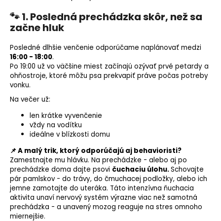
🐾 1. Posledná prechádzka skôr, než sa
začne hluk
Posledné dlhšie venčenie odporúčame naplánovať medzi
16:00 - 18:00
.
Po 19:00 už vo väčšine miest začínajú ozývať prvé petardy a
ohňostroje, ktoré môžu psa prekvapiť práve počas potreby
vonku.
Na večer už:
len krátke vyvenčenie
vždy na vodítku
ideálne v blízkosti domu
📌 A malý trik, ktorý odporúčajú aj behavioristi?
Zamestnajte mu hlávku. Na prechádzke - alebo aj po
prechádzke doma dajte psovi
čuchaciu úlohu.
Schovajte
pár pamlskov - do trávy, do čmuchacej podložky, alebo ich
jemne zamotajte do uteráka. Táto intenzívna ňuchacia
aktivita unaví nervový systém výrazne viac než samotná
prechádzka - a unavený mozog reaguje na stres omnoho
miernejšie.