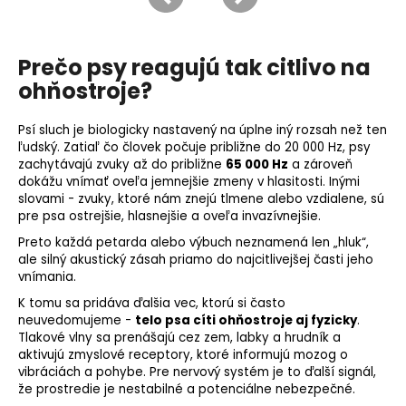
Prečo psy reagujú tak citlivo na
ohňostroje?
Psí sluch je biologicky nastavený na úplne iný rozsah než ten
ľudský. Zatiaľ čo človek počuje približne do 20 000 Hz, psy
zachytávajú zvuky až do približne
65 000 Hz
a zároveň
dokážu vnímať oveľa jemnejšie zmeny v hlasitosti. Inými
slovami - zvuky, ktoré nám znejú tlmene alebo vzdialene, sú
pre psa ostrejšie, hlasnejšie a oveľa invazívnejšie.
Preto každá petarda alebo výbuch neznamená len „hluk“,
ale silný akustický zásah priamo do najcitlivejšej časti jeho
vnímania.
K tomu sa pridáva ďalšia vec, ktorú si často
neuvedomujeme -
telo psa cíti ohňostroje aj fyzicky
.
Tlakové vlny sa prenášajú cez zem, labky a hrudník a
aktivujú zmyslové receptory, ktoré informujú mozog o
vibráciách a pohybe. Pre nervový systém je to ďalší signál,
že prostredie je nestabilné a potenciálne nebezpečné.