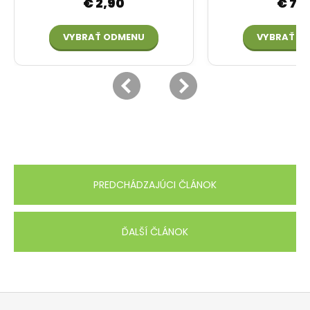
PREDCHÁDZAJÚCI ČLÁNOK
ĎALŠÍ ČLÁNOK
Z