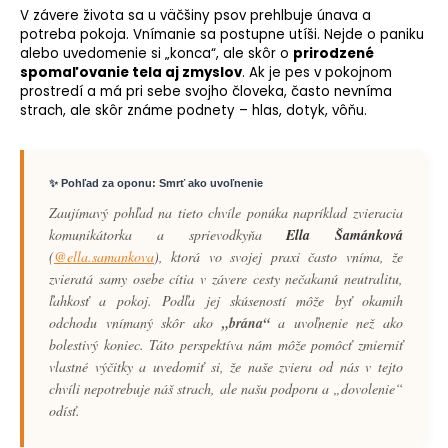
V závere života sa u väčšiny psov prehlbuje únava a
potreba pokoja. Vnímanie sa postupne utíši. Nejde o paniku
alebo uvedomenie si „konca“, ale skôr o
prirodzené
spomaľovanie tela aj zmyslov
. Ak je pes v pokojnom
prostredí a má pri sebe svojho človeka, často nevníma
strach, ale skôr známe podnety – hlas, dotyk, vôňu.
✨ Pohľad za oponu: Smrť ako uvoľnenie
Zaujímavý pohľad na tieto chvíle ponúka napríklad zvieracia
komunikátorka a sprievodkyňa
Ella Šamánková
(
@ella.samankova
), ktorá vo svojej praxi často vníma, že
zvieratá samy osebe cítia v závere cesty nečakanú neutralitu,
ľahkosť a pokoj. Podľa jej skúseností môže byť okamih
odchodu vnímaný skôr ako
„brána“
a uvoľnenie než ako
bolestivý koniec. Táto perspektíva nám môže pomôcť zmierniť
vlastné výčitky a uvedomiť si, že naše zviera od nás v tejto
chvíli nepotrebuje náš strach, ale našu podporu a „dovolenie“
odísť.