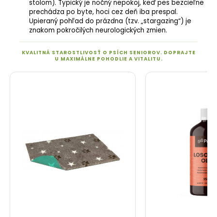
stolom). Typický je nočný nepokoj, keď pes bezcieľne
prechádza po byte, hoci cez deň iba prespal.
Upieraný pohľad do prázdna (tzv. „stargazing“) je
znakom pokročilých neurologických zmien.