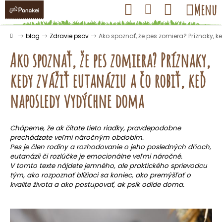
K
Prejsť
Hľadať
Nákupný
Menu
Prihlásenie
na
o
obsah
košík
Späť
Späť
š
Domov
blog
Zdravie psov
Ako spoznať, že pes zomiera? Príznaky, 
í
Ako spoznať, že pes zomiera? Príznaky,
k
kedy zvážiť eutanáziu a čo robiť, keď
Č
naposledy vydýchne doma
o
p
Chápeme, že ak čítate tieto riadky, pravdepodobne
o
prechádzate veľmi náročným obdobím.
t
Pes je člen rodiny a rozhodovanie o jeho posledných dňoch,
r
eutanázii či rozlúčke je emocionálne veľmi náročné.
V tomto texte nájdete jemného, ale praktického sprievodcu
e
tým, ako rozpoznať blížiaci sa koniec, ako premýšľať o
b
kvalite života a ako postupovať, ak psík odíde doma.
u
j