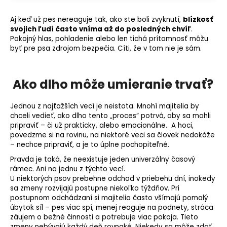
Aj keď už pes nereaguje tak, ako ste boli zvyknutí,
blízkosť
svojich ľudí často vníma až do posledných chvíľ
.
Pokojný hlas, pohladenie alebo len tichá prítomnosť môžu
byť pre psa zdrojom bezpečia. Cíti, že v tom nie je sám.
Ako dlho môže umieranie trvať?
Jednou z najťažších vecí je neistota. Mnohí majitelia by
chceli vedieť, ako dlho tento „proces“ potrvá, aby sa mohli
pripraviť – či už prakticky, alebo emocionálne. A hoci,
povedzme si na rovinu, na niektoré veci sa človek nedokáže
– nechce pripraviť, a je to úplne pochopiteľné.
Pravda je taká, že neexistuje jeden univerzálny časový
rámec. Ani na jednu z týchto vecí.
U niektorých psov prebehne odchod v priebehu dní, inokedy
sa zmeny rozvíjajú postupne niekoľko týždňov.
Pri
postupnom odchádzaní si majitelia často všímajú pomalý
úbytok síl – pes viac spí, menej reaguje na podnety, stráca
záujem o bežné činnosti a potrebuje viac pokoja. Tieto
zmeny nebývajú každý deň rovnaké. Niekedy sa môže zdať,