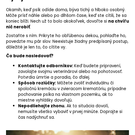
Okamih, keď psík odíde doma, býva tichý a hlboko osobný.
Môže prísť náhle alebo po dlhšom čase, keď ste cítili, že sa
koniec blíži. Nech už to bolo akokoľvek, dovoľte si
na chvíľu
nič nerobiť
.
Zostaňte s ním. Prikryte ho obľúbenou dekou, pohlaďte ho,
povedzte mu pár slov. Neexistuje žiadny predpísaný postup,
dôležité je len to, čo cítite vy.
Čo bude nasledovať?
Kontaktujte odborníkov:
Keď budete pripravení,
zavolajte svojmu veterinárovi alebo na pohotovosť.
Potvrdia úmrtie a poradia, čo ďalej.
Spôsob rozlúčky:
Môžete zvoliť individuálnu či
spoločnú kremáciu v zvieracom krematóriu, prípadne
pochovanie psíka na vlastnom pozemku, ak to
miestne vyhlášky dovoľujú.
Nepodliehajte zhonu.
Ak to situácia dovolí,
nemusíte všetko vybaviť v prvej minúte. Doprajte si
čas nadýchnuť sa.