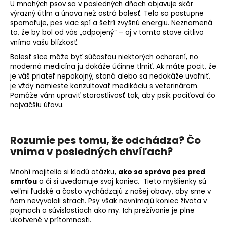
U mnohých psov sa v posledných dňoch objavuje skôr
výrazný útlm a únava než ostrá bolesť. Telo sa postupne
spomaľuje, pes viac spí a šetrí zvyšnú energiu. Neznamená
to, že by bol od vás „odpojený“ – aj v tomto stave citlivo
vníma vašu blízkosť.
Bolesť síce môže byť súčasťou niektorých ochorení, no
moderná medicína ju dokáže účinne tlmiť. Ak máte pocit, že
je váš priateľ nepokojný, stoná alebo sa nedokáže uvoľniť,
je vždy namieste konzultovať medikáciu s veterinárom.
Pomôže vám upraviť starostlivosť tak, aby psík pociťoval čo
najväčšiu úľavu.
Rozumie pes tomu, že odchádza? Čo
vníma v posledných chvíľach?
Mnohí majitelia si kladú otázku,
ako sa správa pes pred
smrťou
a či si uvedomuje svoj koniec. Tieto myšlienky sú
veľmi ľudské a často vychádzajú z našej obavy, aby sme v
ňom nevyvolali strach. Psy však nevnímajú koniec života v
pojmoch a súvislostiach ako my. Ich prežívanie je plne
ukotvené v prítomnosti.