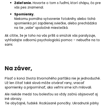
Zdieľanie.
Hovorte o tom s ľuďmi, ktorí chápu, čo pre
vás pes znamenal.
Spomienky.
Niekomu pomáha vytvorenie fotoknihy alebo tichá
spomienka pri zapálenej sviečke, alebo prechádzka
na tie „vaše“ spoločné miestečká.
Ak cítite, že je toho na vás príliš a smútok vás paralyzuje,
vyhľadajte odbornú psychologickú pomoc – nebuďte na to
sami.
Na záver,
Písať o konci života štvornohého parťáka nie je jednoduché.
rany, vracať
Už len čítať také slová môže otvárať
spomienky a pripomínať, ako veľmi sme ich milovali.
Ale niekde medzi tou bolesťou sa vždy začnú objavovať aj
iné obrazy.
Tie obyčajné, ľudské. Rozkúsané ponožky. Ukradnuté párky