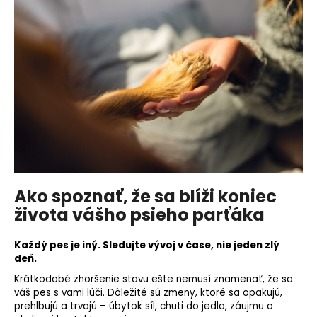
e
t
e
n
á
j
s
ť
?
Ako spoznať, že sa blíži koniec
života vášho psieho parťáka
HĽADAŤ
Každý pes je iný. Sledujte vývoj v čase, nie jeden zlý
deň.
Krátkodobé zhoršenie stavu ešte nemusí znamenať, že sa
O
váš pes s vami lúči. Dôležité sú zmeny, ktoré sa opakujú,
d
prehlbujú a trvajú – úbytok síl, chuti do jedla, záujmu o
p