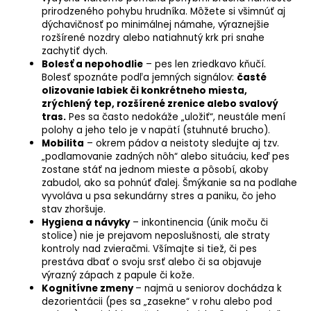
prirodzeného pohybu hrudníka. Môžete si všimnúť aj
dýchavičnosť po minimálnej námahe, výraznejšie
rozšírené nozdry alebo natiahnutý krk pri snahe
zachytiť dych.
Bolesť a nepohodlie
– pes len zriedkavo kňučí.
Bolesť spoznáte podľa jemných signálov:
časté
olizovanie labiek či konkrétneho miesta,
zrýchlený tep, rozšírené zrenice alebo svalový
tras.
Pes sa často nedokáže „uložiť“, neustále mení
polohy a jeho telo je v napätí (stuhnuté brucho).
Mobilita
– okrem pádov a neistoty sledujte aj tzv.
„podlamovanie zadných nôh“ alebo situáciu, keď pes
zostane stáť na jednom mieste a pôsobí, akoby
zabudol, ako sa pohnúť ďalej. Šmýkanie sa na podlahe
vyvoláva u psa sekundárny stres a paniku, čo jeho
stav zhoršuje.
Hygiena a návyky
–
inkontinencia
(únik moču či
stolice) nie je prejavom neposlušnosti, ale straty
kontroly nad zvieračmi. Všímajte si tiež, či pes
prestáva dbať o svoju srsť alebo či sa objavuje
výrazný zápach z papule či kože.
Kognitívne zmeny
– najmä u seniorov dochádza k
dezorientácii (pes sa „zasekne“ v rohu alebo pod