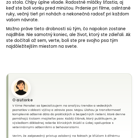
zo stola. Chlpy úplne všade. Radostné mláčky šťastia, aj
keď ste boli vonku pred minútou. Prdenie pri filme, oslintané
ruky, večný tieň pri nohách a nekonečná radosť pri každom
vašom návrate.
Možno práve tieto drobnosti sú tým, čo napokon zostane
najdlhšie. Nie samotný koniec, ale život, ktorý ste zdieľali. Ak
ste dočítali až sem, verte, boli ste pre svojho psa tým
najdôležitejším miestom na svete.
O autorke
V tíme Panakei sa špecializujem na analýzu trendov a vedeckých
poznatkov v oblasti výživy a zdravia psov. Mojou úlohou je transformovať
komplexné odborné dáta do praktických a bezpečných riešení, ktoré denne
pomáhajú tisícom majiteľov psov. Každý článok, ktorý publikujem, je
výsledkom dôkladnej rešerše klinických štúdií a úzkej spolupráce s
veterinárnymi odborníkmi a behavioristami.
Verím, že zodpovedný prístup založený na faktoch je kľúčom k dlhému