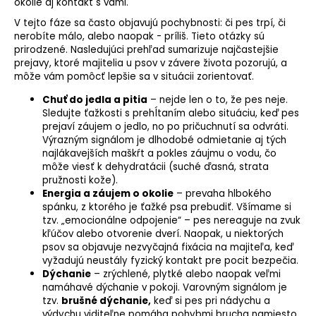
okolie aj kontakt s vami.
o
V tejto fáze sa často objavujú pochybnosti: či pes trpí, či
r
nerobíte málo, alebo naopak - príliš. Tieto otázky sú
ú
prirodzené. Nasledujúci prehľad sumarizuje najčastejšie
č
prejavy, ktoré majitelia u psov v závere života pozorujú, a
a
môže vám pomôcť lepšie sa v situácii zorientovať.
m
Chuť do jedla
a pitia
– nejde len o to, že pes neje.
e
Sledujte ťažkosti s prehĺtaním alebo situáciu, keď pes
prejaví záujem o jedlo, no po pričuchnutí sa odvráti.
Výrazným signálom je dlhodobé odmietanie aj tých
najlákavejších maškŕt a pokles záujmu o vodu, čo
môže viesť k dehydratácii (suché ďasná, strata
pružnosti kože).
Energia a záujem o okolie
– prevaha hlbokého
spánku, z ktorého je ťažké psa prebudiť. Všímame si
tzv. „emocionálne odpojenie“ – pes nereaguje na zvuk
kľúčov alebo otvorenie dverí. Naopak, u niektorých
psov sa objavuje nezvyčajná fixácia na majiteľa, keď
vyžadujú neustály fyzický kontakt pre pocit bezpečia.
Dýchanie
– zrýchlené, plytké alebo naopak veľmi
namáhavé dýchanie v pokoji. Varovným signálom je
tzv.
brušné dýchanie,
keď si pes pri nádychu a
výdychu viditeľne pomáha pohybmi brucha namiesto