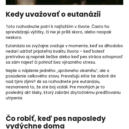
Kedy uvažovať o eutanázii
Toto rozhodnutie patrí k najťažším v živote. Často ho
sprevádzajú výčitky, či nie je príliš skoro, alebo naopak
neskoro.
Eutanázia sa zvyčajne zvažuje v momente, keď sa dlhodobo
nedarí udržať prijateľnú kvalitu života – keď bolesť
pretrváva aj napriek liečbe alebo keď pes stráca schopnosť
sa sám najesť či pohnúť bez výrazného stresu.
Nejde o nájdenie jedného „správneho okamihu“, ale o
posúdenie celkového stavu. Prevažujú ešte tie dobré dni
nad tými zlými? Ak sa rozhodnete pre eutanáziu,
neznamená to, že ste
boj
vzdali. Pre mnohých je to
posledný akt lásky, ktorý zabráni zbytočnému predlžovaniu
utrpenia.
Čo robiť, keď pes naposledy
vydýchne doma