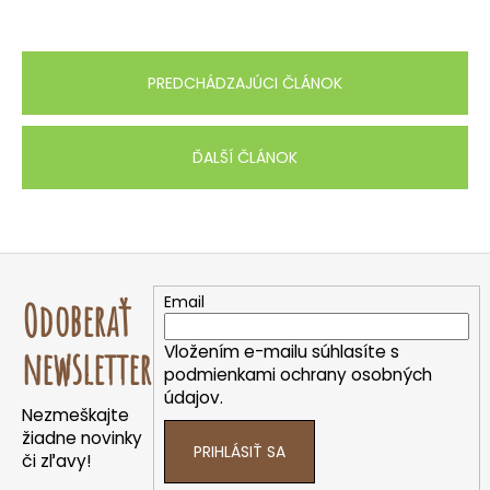
PREDCHÁDZAJÚCI ČLÁNOK
ĎALŠÍ ČLÁNOK
Z
á
Email
Odoberať
p
ä
Vložením e-mailu súhlasíte s
newsletter
t
podmienkami ochrany osobných
údajov.
i
Nezmeškajte
e
žiadne novinky
PRIHLÁSIŤ SA
či zľavy!