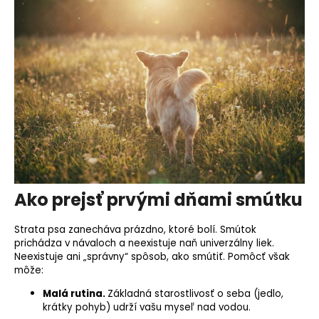
Ako prejsť prvými dňami smútku
Strata psa zanecháva prázdno, ktoré bolí. Smútok
prichádza v návaloch a neexistuje naň univerzálny liek.
Neexistuje ani „správny“ spôsob, ako smútiť. Pomôcť však
môže:
Malá rutina.
Základná starostlivosť o seba (jedlo,
krátky pohyb) udrží vašu myseľ nad vodou.