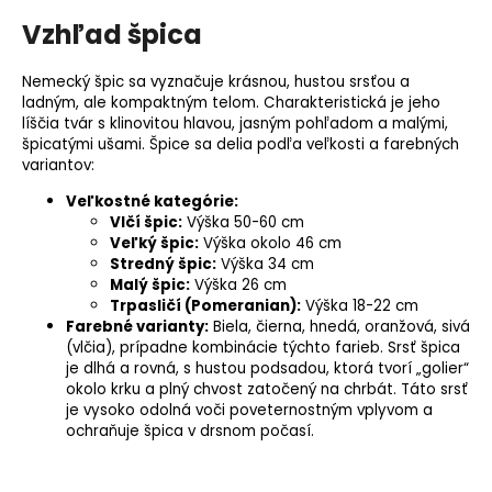
Vzhľad špica
Nemecký špic sa vyznačuje krásnou, hustou srsťou a
ladným, ale kompaktným telom. Charakteristická je jeho
líščia tvár s klinovitou hlavou, jasným pohľadom a malými,
špicatými ušami. Špice sa delia podľa veľkosti a farebných
variantov:
Veľkostné kategórie:
Vlčí špic:
Výška 50-60 cm
Veľký špic:
Výška okolo 46 cm
Stredný špic:
Výška 34 cm
Malý špic:
Výška 26 cm
Trpasličí (Pomeranian):
Výška 18-22 cm
Farebné varianty:
Biela, čierna, hnedá, oranžová, sivá
(vlčia), prípadne kombinácie týchto farieb. Srsť špica
je dlhá a rovná, s hustou podsadou, ktorá tvorí „golier“
okolo krku a plný chvost zatočený na chrbát. Táto srsť
je vysoko odolná voči poveternostným vplyvom a
ochraňuje špica v drsnom počasí.