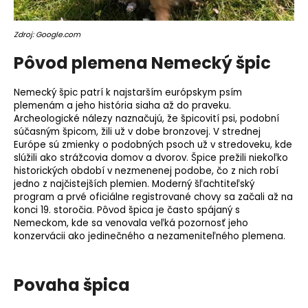
o
r
Zdroj: Google.com
ú
č
Pôvod plemena Nemecký špic
a
m
Nemecký špic patrí k najstarším európskym psím
e
plemenám a jeho história siaha až do praveku.
Archeologické nálezy naznačujú, že špicovití psi, podobní
súčasným špicom, žili už v dobe bronzovej. V strednej
Európe sú zmienky o podobných psoch už v stredoveku, kde
slúžili ako strážcovia domov a dvorov. Špice prežili niekoľko
historických období v nezmenenej podobe, čo z nich robí
jedno z najčistejších plemien. Moderný šľachtiteľský
program a prvé oficiálne registrované chovy sa začali až na
konci 19. storočia. Pôvod špica je často spájaný s
Nemeckom, kde sa venovala veľká pozornosť jeho
konzervácii ako jedinečného a nezameniteľného plemena.
Povaha špica