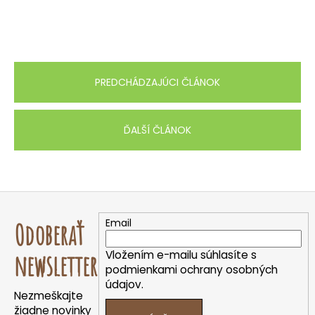
PREDCHÁDZAJÚCI ČLÁNOK
ĎALŠÍ ČLÁNOK
Z
á
Email
Odoberať
p
ä
Vložením e-mailu súhlasíte s
newsletter
t
podmienkami ochrany osobných
údajov.
i
Nezmeškajte
e
žiadne novinky