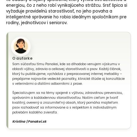
energiou, čo z neho robí vynikajúceho strážcu. Srsť špica si
vyžaduje pravidelnú starostlivosť, no jeho povaha a
inteligentné správanie ho robia ideálnym spoločníkom pre
rodiny, jednotlivcov i seniorov.
O autorke
Som súčasťou tímu Panakei, kde sa dlhodobo venujem výskumu v
oblasti výživy, zdravia a celkovej starostlivosti o psov. Každý článok,
ktorý tu publikujeme, vychádza z prepracovanej internej metodiky –
prepájame najnovšie vedecké poznatky, klinické štúdie aj konzultácie
s veterinármi a ďalšími odborníkmi z praxe.
Špecializujem sa na témy spojené s výživou, zdravotnou prevenciou,
správaním a každodennou starostlivosťou. Naším cieľom je tvoriť
kvalitný, overený a zrozumiteľný obsah, ktorý pomáha majiteľom
psov rozhodovať sa informovane a s rešpektom k individuálnym
potrebám každého zvieraťa.
Kristína | Panakei.sk