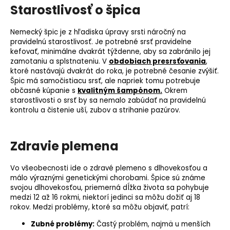
Starostlivosť o špica
Nemecký špic je z hľadiska úpravy srsti náročný na
pravidelnú starostlivosť. Je potrebné srsť pravidelne
kefovať, minimálne dvakrát týždenne, aby sa zabránilo jej
zamotaniu a splstnateniu. V
obdobiach presrsťovania
,
ktoré nastávajú dvakrát do roka, je potrebné česanie zvýšiť.
Špic má samočistiacu srsť, ale napriek tomu potrebuje
občasné kúpanie s
kvalitným šampónom.
Okrem
starostlivosti o srsť by sa nemalo zabúdať na pravidelnú
kontrolu a čistenie uší, zubov a strihanie pazúrov.
Zdravie plemena
Vo všeobecnosti ide o zdravé
plemeno
s dlhovekosťou a
málo výraznými genetickými chorobami. Špice sú známe
svojou dlhovekosťou, priemerná dĺžka života sa pohybuje
medzi 12 až 16 rokmi, niektorí jedinci sa môžu dožiť aj 18
rokov. Medzi problémy, ktoré sa môžu objaviť, patrí:
Zubné problémy:
Častý problém, najmä u menších