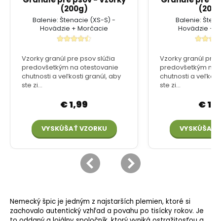
Nemecký špic je jedným z najstarších plemien, ktoré si
zachovalo autentický vzhľad a povahu po tisícky rokov. Je
to oddaný a lojálny spoločník, ktorý vyniká ostražitosťou a