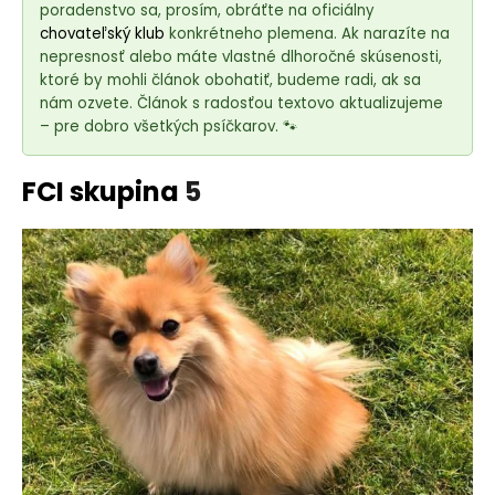
e
poradenstvo sa, prosím, obráťte na oficiálny
t
chovateľský klub
konkrétneho plemena. Ak narazíte na
e
nepresnosť alebo máte vlastné dlhoročné skúsenosti,
ktoré by mohli článok obohatiť, budeme radi, ak sa
n
nám ozvete. Článok s radosťou textovo aktualizujeme
á
– pre dobro všetkých psíčkarov. 🐾
j
s
FCI skupina
5
ť
?
HĽADAŤ
O
d
p