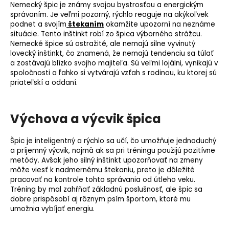
Nemecký špic je známy svojou bystrosťou a energickým
správaním. Je veľmi pozorný, rýchlo reaguje na akýkoľvek
podnet a svojím
štekaním
okamžite upozorní na neznáme
situácie. Tento inštinkt robí zo špica výborného strážcu.
Nemecké špice sú ostražité, ale nemajú silne vyvinutý
lovecký inštinkt, čo znamená, že nemajú tendenciu sa túlať
a zostávajú blízko svojho majiteľa. Sú veľmi lojálni, vynikajú v
spoločnosti a ľahko si vytvárajú vzťah s rodinou, ku ktorej sú
priateľskí a oddaní.
Výchova a výcvik špica
Špic je inteligentný a rýchlo sa učí, čo umožňuje jednoduchý
a príjemný výcvik, najmä ak sa pri tréningu použijú pozitívne
metódy. Avšak jeho silný inštinkt upozorňovať na zmeny
môže viesť k nadmernému štekaniu, preto je dôležité
pracovať na kontrole tohto správania od útleho veku.
Tréning by mal zahŕňať základnú poslušnosť, ale špic sa
dobre prispôsobí aj rôznym psím športom, ktoré mu
umožnia vybíjať energiu.