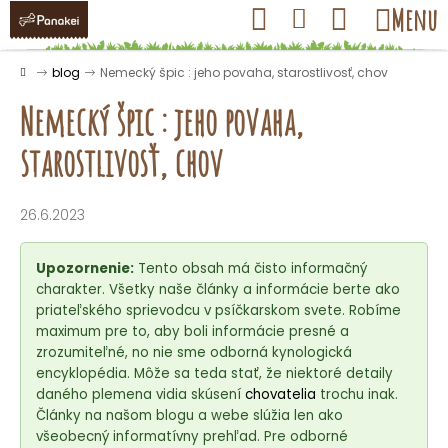
K
Prejsť
Hľadať
Nákupný
Menu
Prihlásenie
na
o
obsah
košík
Späť
Späť
š
Domov
blog
Nemecký špic : jeho povaha, starostlivosť, chov
í
Nemecký špic : jeho povaha,
k
starostlivosť, chov
Č
o
26.6.2023
p
o
Upozornenie:
Tento obsah má čisto informačný
t
charakter. Všetky naše články a informácie berte ako
priateľského sprievodcu v psíčkarskom svete. Robíme
r
maximum pre to, aby boli informácie presné a
e
zrozumiteľné, no nie sme odborná kynologická
b
encyklopédia. Môže sa teda stať, že niektoré detaily
u
daného plemena vidia skúsení
chovatelia
trochu inak.
Články na našom blogu a webe slúžia len ako
j
všeobecný informatívny prehľad. Pre odborné