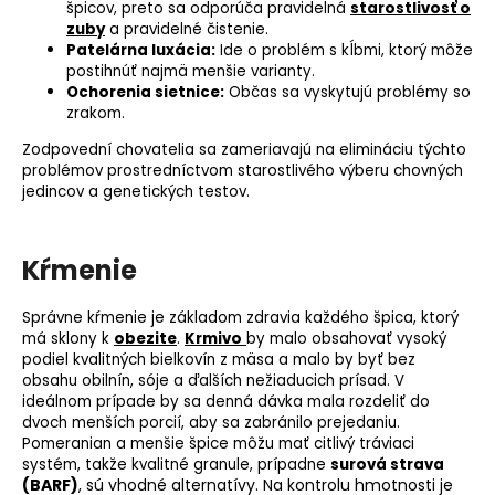
špicov, preto sa odporúča pravidelná
starostlivosť o
zuby
a pravidelné čistenie.
Patelárna luxácia:
Ide o problém s kĺbmi, ktorý môže
postihnúť najmä menšie varianty.
Ochorenia sietnice:
Občas sa vyskytujú problémy so
zrakom.
Zodpovední chovatelia sa zameriavajú na elimináciu týchto
problémov prostredníctvom starostlivého výberu chovných
jedincov a genetických testov.
Kŕmenie
Správne kŕmenie je základom zdravia každého špica, ktorý
má sklony k
obezite
.
Krmivo
by malo obsahovať vysoký
podiel kvalitných bielkovín z mäsa a malo by byť bez
obsahu obilnín, sóje a ďalších nežiaducich prísad. V
ideálnom prípade by sa denná dávka mala rozdeliť do
dvoch menších porcií, aby sa zabránilo prejedaniu.
Pomeranian a menšie špice môžu mať citlivý tráviaci
systém, takže kvalitné granule, prípadne
surová strava
(BARF)
, sú vhodné alternatívy. Na kontrolu hmotnosti je