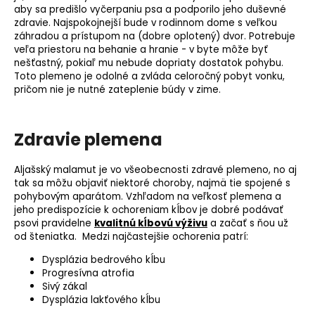
aby sa predišlo vyčerpaniu psa a podporilo jeho duševné
zdravie. Najspokojnejší bude v rodinnom dome s veľkou
záhradou a prístupom na (dobre oplotený) dvor. Potrebuje
veľa priestoru na behanie a hranie - v byte môže byť
nešťastný, pokiaľ mu nebude dopriaty dostatok pohybu.
Toto plemeno je odolné a zvláda celoročný pobyt vonku,
pričom nie je nutné zateplenie búdy v zime.
Zdravie plemena
Aljašský malamut je vo všeobecnosti zdravé plemeno, no aj
tak sa môžu objaviť niektoré choroby, najmä tie spojené s
pohybovým aparátom. Vzhľadom na veľkosť plemena a
jeho predispozície k ochoreniam kĺbov je dobré podávať
psovi pravidelne
kvalitnú kĺbovú výživ
u
a začať s ňou už
od šteniatka. Medzi najčastejšie ochorenia patrí:
Dysplázia bedrového kĺbu
Progresívna atrofia
Sivý zákal
Dysplázia lakťového kĺbu