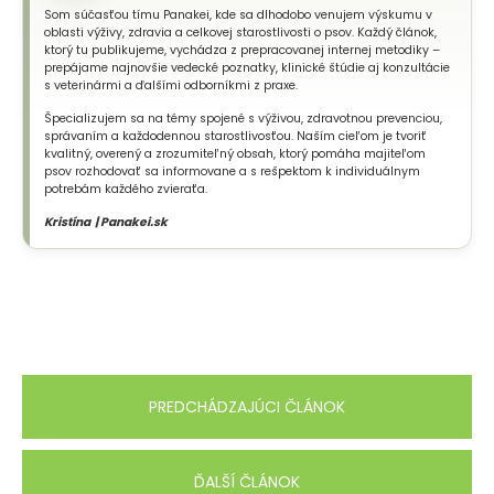
Som súčasťou tímu Panakei, kde sa dlhodobo venujem výskumu v
oblasti výživy, zdravia a celkovej starostlivosti o psov. Každý článok,
ktorý tu publikujeme, vychádza z prepracovanej internej metodiky –
prepájame najnovšie vedecké poznatky, klinické štúdie aj konzultácie
s veterinármi a ďalšími odborníkmi z praxe.
Špecializujem sa na témy spojené s výživou, zdravotnou prevenciou,
správaním a každodennou starostlivosťou. Naším cieľom je tvoriť
kvalitný, overený a zrozumiteľný obsah, ktorý pomáha majiteľom
psov rozhodovať sa informovane a s rešpektom k individuálnym
potrebám každého zvieraťa.
Kristína | Panakei.sk
PREDCHÁDZAJÚCI ČLÁNOK
ĎALŠÍ ČLÁNOK