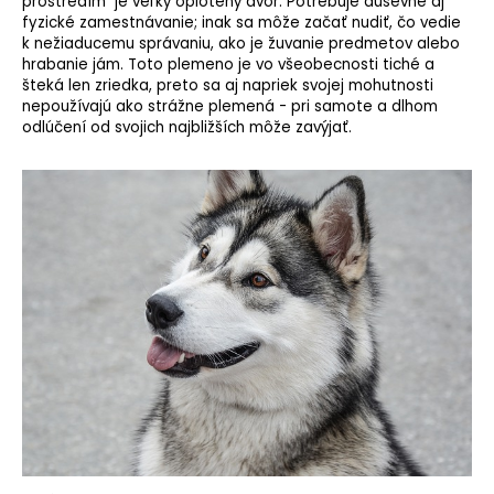
prostredím je veľký oplotený dvor. Potrebuje duševné aj
fyzické zamestnávanie; inak sa môže začať nudiť, čo vedie
k nežiaducemu správaniu, ako je žuvanie predmetov alebo
hrabanie jám. Toto plemeno je vo všeobecnosti tiché a
šteká len zriedka, preto sa aj napriek svojej mohutnosti
nepoužívajú ako strážne plemená - pri samote a dlhom
odlúčení od svojich najbližších môže zavýjať.