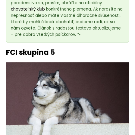
e
poradenstvo sa, prosím, obráťte na oficiálny
t
chovateľský klub
konkrétneho plemena. Ak narazíte na
e
nepresnosť alebo máte vlastné dlhoročné skúsenosti,
ktoré by mohli článok obohatiť, budeme radi, ak sa
n
nám ozvete. Článok s radosťou textovo aktualizujeme
á
– pre dobro všetkých psíčkarov. 🐾
j
s
FCI skupina
5
ť
?
HĽADAŤ
O
d
p