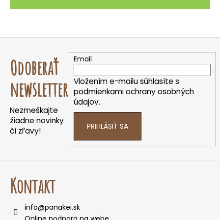
Z
á
Email
Odoberať
p
ä
Vložením e-mailu súhlasíte s
newsletter
t
podmienkami ochrany osobných
údajov.
i
Nezmeškajte
e
žiadne novinky
PRIHLÁSIŤ SA
či zľavy!
Kontakt
info
@
panakei.sk
Online podpora na webe