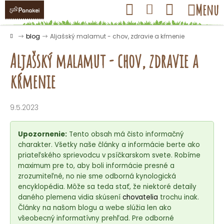
K
Prejsť
Hľadať
Nákupný
Menu
Prihlásenie
na
o
obsah
košík
Späť
Späť
š
Domov
blog
Aljašský malamut - chov, zdravie a kŕmenie
í
Aljašský malamut - chov, zdravie a
k
kŕmenie
Č
o
9.5.2023
p
o
Upozornenie:
Tento obsah má čisto informačný
t
charakter. Všetky naše články a informácie berte ako
priateľského sprievodcu v psíčkarskom svete. Robíme
r
maximum pre to, aby boli informácie presné a
e
zrozumiteľné, no nie sme odborná kynologická
b
encyklopédia. Môže sa teda stať, že niektoré detaily
u
daného plemena vidia skúsení
chovatelia
trochu inak.
Články na našom blogu a webe slúžia len ako
j
všeobecný informatívny prehľad. Pre odborné