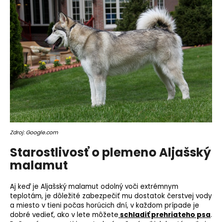
Zdroj: Google.com
Starostlivosť o plemeno Aljašský
malamut
Aj keď je Aljašský malamut odolný voči extrémnym
teplotám, je dôležité zabezpečiť mu dostatok čerstvej vody
a miesto v tieni počas horúcich dní, v každom prípade je
dobré vedieť, ako v lete môžete
schladiť prehriateho psa
.