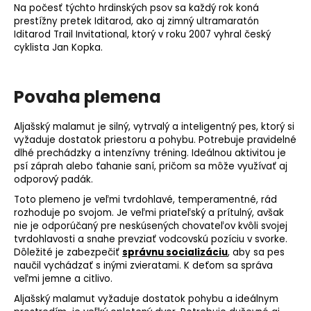
Na počesť týchto hrdinských psov sa každý rok koná
prestížny pretek Iditarod, ako aj zimný ultramaratón
Iditarod Trail Invitational, ktorý v roku 2007 vyhral český
cyklista Jan Kopka.
Povaha plemena
Aljašský malamut je silný, vytrvalý a inteligentný pes, ktorý si
vyžaduje dostatok priestoru a pohybu. Potrebuje pravidelné
dlhé prechádzky a intenzívny tréning. Ideálnou aktivitou je
psí záprah alebo ťahanie saní, pričom sa môže využívať aj
odporový padák.
Toto
plemeno
je veľmi tvrdohlavé, temperamentné, rád
rozhoduje po svojom. Je veľmi priateľský a prítulný, avšak
nie je odporúčaný pre neskúsených chovateľov kvôli svojej
tvrdohlavosti a snahe prevziať vodcovskú pozíciu v svorke.
Dôležité je zabezpečiť
správnu socializáciu
, aby sa pes
naučil vychádzať s inými zvieratami. K deťom sa správa
veľmi jemne a citlivo.
Aljašský malamut vyžaduje dostatok pohybu a ideálnym