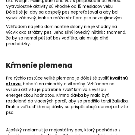
ako Weight Pulling, kde ťahá voz s prispôsobenou váhou.
Vytrvalostné aktivity sú vhodné od 15 mesiacov veku.
Dôležité je, aby sa dospelý pes nepreťažoval a aby bol
výcvik zábavný, inak sa môže stať pre psa nezaujímavým.
Vzhľadom na jeho dominantné sklony nie je vhodný na
výcvik ako strážny pes. Jeho silný lovecký inštinkt znamená,
že by sa nemal púšťať bez vodítka, ale miluje dlhé
prechádzky.
Kŕmenie plemena
Pre rýchlo rastúce veľké plemeno je dôležité zvoliť
kvalitnú
stravu,
bohatú na minerály a vitamíny. Vzhľadom na
vysokú aktivitu je potrebné zvoliť krmivo s vyššou
energetickou hodnotou.
Kŕmna dávka
by mala byť
rozdelená do viacerých porcií, aby sa predišlo torzii žalúdka.
Druh a veľkosť kŕmnej dávky sa prispôsobujú dennej aktivite
psa.
Aljašský malamut je majestátny pes, ktorý pochádza z