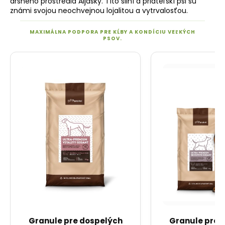
drsného prostredia Aljašky. Títo silní a priateľskí psi sú
známi svojou neochvejnou lojalitou a vytrvalosťou.