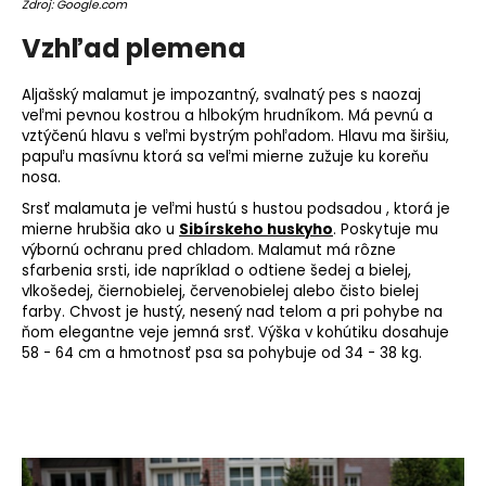
Zdroj: Google.com
Vzhľad plemena
Aljašský malamut je impozantný, svalnatý pes s naozaj
veľmi pevnou kostrou a hlbokým hrudníkom. Má pevnú a
vztýčenú hlavu s veľmi bystrým pohľadom. Hlavu ma širšiu,
papuľu masívnu ktorá sa veľmi mierne zužuje ku koreňu
nosa.
Srsť malamuta je veľmi hustú s hustou podsadou , ktorá je
mierne hrubšia ako u
Sibírskeho huskyho
. Poskytuje mu
výbornú ochranu pred chladom. Malamut má rôzne
sfarbenia srsti, ide napríklad o odtiene šedej a bielej,
vlkošedej, čiernobielej, červenobielej alebo čisto bielej
farby. Chvost je hustý, nesený nad telom a pri pohybe na
ňom elegantne veje jemná srsť.
Výška v kohútiku
dosahuje
58 - 64 cm a hmotnosť psa sa pohybuje od 34 - 38 kg.