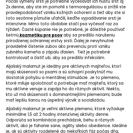
Počas výmeny srsti je potrebné vyčesávať ich hustú srsť aj
2x denne, aby ste im pomohli s termoreguláciou a znížili ste
pravdepodobnosť vzniku kožných ochorení a tiež aby ste si
toto sezónne pĺznutie uľahčili, keďže
vypadávanie srsti
je
intenzívne. Mimo toto obdobie stačí psa vyčesať raz za
týždeň. Časté kúpanie nie je potrebné, je dôležité používať
šetrnú
kozmetiku pre psov
aby sa predišlo narušeniu
prirodzenej ochrannej vrstvy srsti. Ďalej je nevyhnutné
pravidelné čistenie zubov ako prevenciu proti vzniku
zubného kameňa a zápalu ďasien. Tiež je potrebné
kontrolovať a čistiť uši, aby sa predišlo infekciám.
Aljašský malamut je ideálny pre aktívnych majiteľov, ktorí
majú skúsenosti so psami a sú schopní poskytnúť mu
dostatok pohybu a mentálnej stimulácie. Je to plemeno,
ktoré miluje spoločnosť a potrebuje mať majiteľa, ktorý sa
mu aktívne venuje a zapája ho do rôznych aktivít. Niekto,
kto už má skúsenosti s dominantnejšími plemenami, bude
mať lepšiu šancu na úspešný výcvik a socializáciu.
Aljašský malamut je veľmi aktívne plemeno, ktoré vyžaduje
minimálne 1,5 až 2 hodiny intenzívnej aktivity denne.
Odporúča sa kombinácia prechádzok, behu a rôznych
aktivít, ako je ťahanie sane,
agility
alebo
obedience
. Ideálne
je, ak sú aktivity rozdelené do niekoľkých fáz počas dňa,