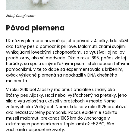
o
r
Zdroj: Google.com
ú
č
Pôvod plemena
a
m
Už názov plemena naznačuje jeho pôvod z Aljašky, kde slúžil
e
ako ťažný pes a pomocník pri love. Malamuti, známi svojimi
vynikajúcimi loveckými schopnosťami, sa využívali aj na lov
predátorov, ako sú medvede. Okolo roku 1896, počas zlatej
horúčky, sa spolu s inými ťažnými psami stali neoceniteľnými
pomocníkmi. V tejto dobe sa experimentovalo s krížením,
avšak výsledné plemená sa neodrazili v DNA dnešného
malamuta.
V roku 2010 bol Aljašský malamut oficiálne uznaný ako
štátny pes Aljašky. Hoci nebol vyšľachtený na preteky, jeho
sila a vytrvalosť sa ukázali v pretekoch v meste Nome,
známych ako Veľký beh Nome, kde sa v roku 1925 preukázal
ako nezastaviteľný pomocník. Počas epidémie záškrtu
museli malamuti prekonať 1085 km do Anchorage v
extrémnych podmienkach s teplotami až -52 °C, čím
zachránili nespočetné životy.