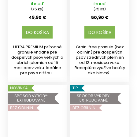
ihneď
ihneď
(>5 ks)
(>5 ks)
49,90 €
50,90 €
DO KOŠÍKA
DO KOŠÍKA
ULTRA PREMIUM prírodné
Grain-free granule (bez
granule vhodné pre
obilnín) pre dospelých
dospelých psov veľkých a
psov stredných plemien
obrích plemien od 15
od 12. mesiaca veku.
mesiacov veku. Ideálne
Receptúra využíva batáty
pre psy s nižšou...
ako hlavný...
NOVINKA
TIP
SPÔSOB VÝROBY:
SPÔSOB VÝROBY:
EXTRUDOVANÉ
EXTRUDOVANÉ
BEZ OBILNÍN
BEZ OBILNÍN