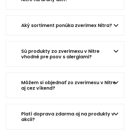
p
r
v
k
Aký sortiment ponúka zverimex Nitra?
y
v
ý
p
Sú produkty zo zverimexu v Nitre
i
vhodné pre psov s alergiami?
s
u
Môžem si objednať zo zverimexu v Nitre
aj cez víkend?
Platí doprava zdarma aj na produkty v
akcii?