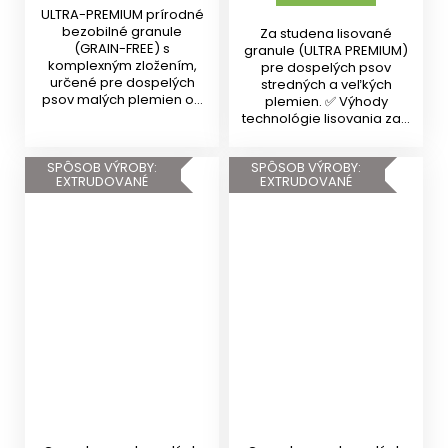
ULTRA-PREMIUM prírodné
bezobilné granule
Za studena lisované
(GRAIN-FREE) s
granule (ULTRA PREMIUM)
komplexným zložením,
pre dospelých psov
určené pre dospelých
stredných a veľkých
psov malých plemien od
plemien. ✅ Výhody
10 mesiacov s...
technológie lisovania za...
SPÔSOB VÝROBY:
SPÔSOB VÝROBY:
EXTRUDOVANÉ
EXTRUDOVANÉ