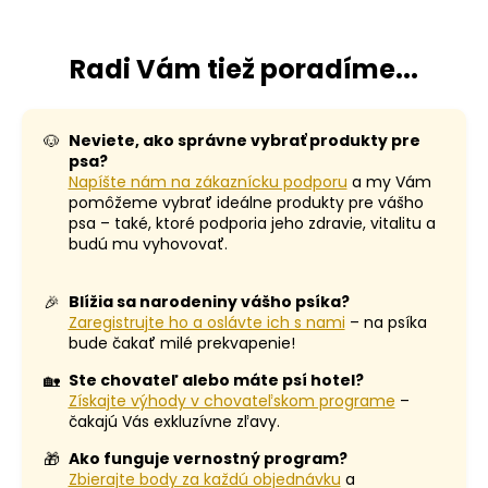
Radi Vám tiež poradíme...
🐶
Neviete, ako správne vybrať produkty pre
psa?
Napíšte nám na zákaznícku podporu
a my Vám
pomôžeme vybrať ideálne produkty pre vášho
psa – také, ktoré podporia jeho zdravie, vitalitu a
budú mu vyhovovať.
🎉
Blížia sa narodeniny vášho psíka?
Zaregistrujte ho a oslávte ich s nami
– na psíka
bude čakať milé prekvapenie!
🏡
Ste chovateľ alebo máte psí hotel?
Získajte výhody v chovateľskom programe
–
čakajú Vás exkluzívne zľavy.
🎁
Ako funguje vernostný program?
Zbierajte body za každú objednávku
a