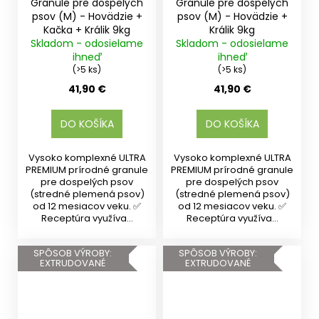
Granule pre dospelých
Granule pre dospelých
psov (M) - Hovädzie +
psov (M) - Hovädzie +
Kačka + Králik 9kg
Králik 9kg
Skladom - odosielame
Skladom - odosielame
ihneď
ihneď
(>5 ks)
(>5 ks)
41,90 €
41,90 €
DO KOŠÍKA
DO KOŠÍKA
Vysoko komplexné ULTRA
Vysoko komplexné ULTRA
PREMIUM prírodné granule
PREMIUM prírodné granule
pre dospelých psov
pre dospelých psov
(stredné plemená psov)
(stredné plemená psov)
od 12 mesiacov veku. ✅
od 12 mesiacov veku. ✅
Receptúra využíva...
Receptúra využíva...
SPÔSOB VÝROBY:
SPÔSOB VÝROBY:
EXTRUDOVANÉ
EXTRUDOVANÉ