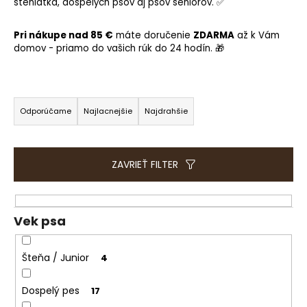
e
šteniatká, dospelých psov aj psov seniorov. ✅
t
e
Pri nákupe nad 85 €
máte doručenie
ZDARMA
až k Vám
domov - priamo do vašich rúk do 24 hodín. 🎁
n
á
j
R
s
a
Odporúčame
Najlacnejšie
Najdrahšie
ť
d
?
e
n
ZAVRIEŤ FILTER
i
e
HĽADAŤ
p
Vek psa
r
o
Šteňa / Junior
4
d
O
u
d
Dospelý pes
17
p