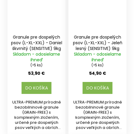
Granule pre dospelých
Granule pre dospelých
psov (L-XL-XXL) - Daniel
psov (L-XL-XXL) - Jeleň
škvrnitý (SENSITIVE) 9kg
lesný (SENSITIVE) 9kg
Skladom - odosielame
Skladom - odosielame
ihneď
ihneď
(>5 ks)
(>5 ks)
53,90 €
54,90 €
DO KOŠÍKA
DO KOŠÍKA
ULTRA-PREMIUM prírodné
ULTRA-PREMIUM prírodné
bezobilninové granule
bezobilninové granule
(GRAIN-FREE) s
(GRAIN-FREE) s
komplexným zložením,
komplexným zložením,
určené pre dospelých
určené pre dospelých
psov veľkých a obrích
psov veľkých a obrích
plemien od 15...
plemien od 15...