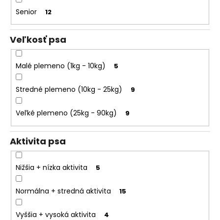
k
o
t
Senior
12
r
o
ú
v
Veľkosť psa
č
a
m
Malé plemeno (1kg - 10kg)
5
e
Stredné plemeno (10kg - 25kg)
9
Veľké plemeno (25kg - 90kg)
9
Aktivita psa
Nižšia + nízka aktivita
5
Normálna + stredná aktivita
15
Vyššia + vysoká aktivita
4