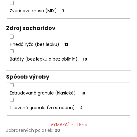
Zverinové mäso (MIX)
7
Zdroj sacharidov
Hnedá ryža (bez lepku)
13
Batáty (bez lepku a bez obilnín)
10
Spôsob výroby
Extrudované granule (klasické)
19
Lisované granule (za studena)
2
VYMAZAŤ FILTRE
Zobrazených položiek:
20