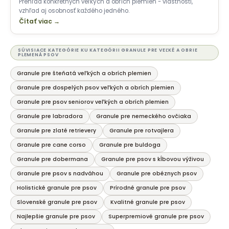
Prehľad konkrétnych veľkých a obrích plemien - vlastnosti,
vzhľad aj osobnosť každého jedného.
Čítať viac →
SÚVISIACE KATEGÓRIE KU KATEGÓRII GRANULE PRE VEĽKÉ A OBRIE
PLEMENÁ PSOV
Granule pre šteňatá veľkých a obrích plemien
Granule pre dospelých psov veľkých a obrích plemien
Granule pre psov seniorov veľkých a obrích plemien
Granule pre labradora
Granule pre nemeckého ovčiaka
Granule pre zlaté retrievery
Granule pre rotvajlera
Granule pre cane corso
Granule pre buldoga
Granule pre dobermana
Granule pre psov s kĺbovou výživou
Granule pre psov s nadváhou
Granule pre obéznych psov
Holistické granule pre psov
Prírodné granule pre psov
Slovenské granule pre psov
Kvalitné granule pre psov
Najlepšie granule pre psov
Superpremiové granule pre psov