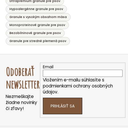
Ultrapremium granule pre psov
Hypoalergénne granule pre psov
Granule s vysokým obsahom mäsa
Monoproteinové granule pre psov
Bezobilninové granule pre psov
Granule pre stredné plemená psov
Z
á
Email
Odoberať
p
ä
Vložením e-mailu súhlasíte s
newsletter
t
podmienkami ochrany osobných
údajov.
i
Nezmeškajte
e
žiadne novinky
PRIHLÁSIŤ SA
či zľavy!