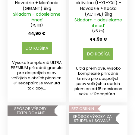
Hovädzie + Morčacie
aktivitou (L-XL-XXL) -
(GIGANT) 9kg
Hovädzie + Kačka
Skladom - odosielame
(ACTIVE) 9kg
ihneď
Skladom - odosielame
(>5 ks)
ihneď
(>5 ks)
44,90 €
44,90 €
DO KOŠÍKA
DO KOŠÍKA
Vysoko komplexné ULTRA
PREMIUM prírodné granule
Ultra prémiové, vysoko
pre dospelých psov
komplexné prírodné
veľkých a obrích plemien.
krmivo pre dospelých
✅ Receptúra je vyvinutá
psov veľkých a obrích
tak, aby...
plemien od 15 mesiacov
veku. ✅ Receptúra...
SPÔSOB VÝROBY:
BEZ OBILNÍN
EXTRUDOVANÉ
SPÔSOB VÝROBY: ZA
STUDENA LISOVANÉ