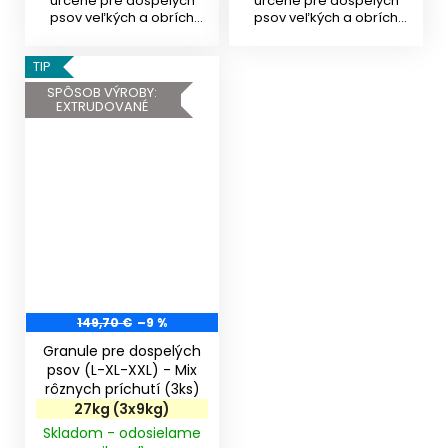
určené pre dospelých
určené pre dospelých
psov veľkých a obrích
psov veľkých a obrích
plemien od 15...
plemien od 15...
TIP
SPÔSOB VÝROBY:
EXTRUDOVANÉ
149,70 €
–9 %
Granule pre dospelých
psov (L-XL-XXL) - Mix
rôznych príchutí (3ks)
27kg (3x9kg)
Skladom - odosielame