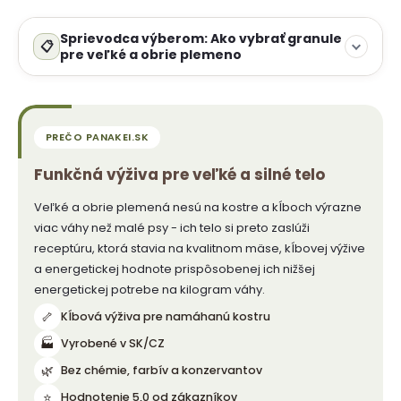
Sprievodca výberom: Ako vybrať granule
pre veľké a obrie plemeno
Funkčná výživa pre veľké a silné telo
Veľké a obrie plemená nesú na kostre a kĺboch výrazne
viac váhy než malé psy - ich telo si preto zaslúži
receptúru, ktorá stavia na kvalitnom mäse, kĺbovej výžive
a energetickej hodnote prispôsobenej ich nižšej
energetickej potrebe na kilogram váhy.
🦴
Kĺbová výživa pre namáhanú kostru
🏭
Vyrobené v SK/CZ
🌿
Bez chémie, farbív a konzervantov
⭐
Hodnotenie 5,0 od zákazníkov