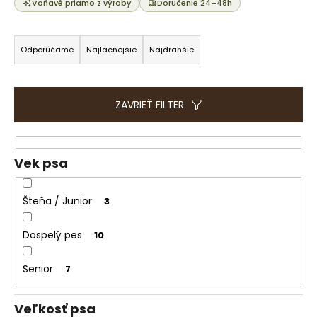
e
Voňavé priamo z výroby
Doručenie 24–48h
t
R
e
a
Odporúčame
Najlacnejšie
Najdrahšie
n
d
á
e
j
n
ZAVRIEŤ FILTER
s
i
ť
e
?
p
Vek psa
r
o
Šteňa / Junior
3
d
HĽADAŤ
u
Dospelý pes
10
k
t
Senior
7
O
o
d
v
Veľkosť psa
p