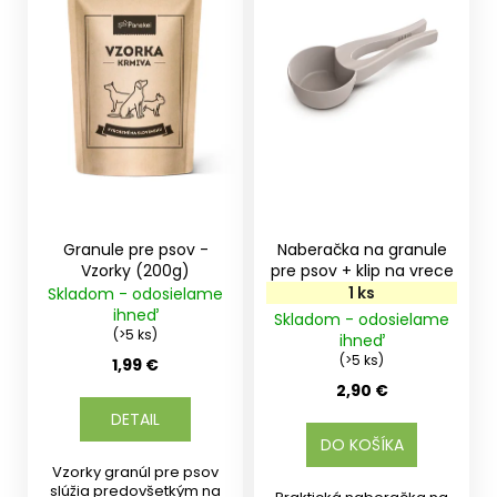
i
s
p
r
o
d
u
k
t
Granule pre psov -
Naberačka na granule
o
Vzorky (200g)
pre psov + klip na vrece
1 ks
Skladom - odosielame
v
ihneď
Skladom - odosielame
(>5 ks)
ihneď
(>5 ks)
1,99 €
2,90 €
DETAIL
DO KOŠÍKA
Vzorky granúl pre psov
slúžia predovšetkým na