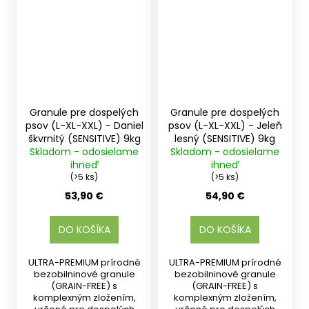
Granule pre dospelých
Granule pre dospelých
psov (L-XL-XXL) - Daniel
psov (L-XL-XXL) - Jeleň
škvrnitý (SENSITIVE) 9kg
lesný (SENSITIVE) 9kg
Skladom - odosielame
Skladom - odosielame
ihneď
ihneď
(>5 ks)
(>5 ks)
53,90 €
54,90 €
DO KOŠÍKA
DO KOŠÍKA
ULTRA-PREMIUM prírodné
ULTRA-PREMIUM prírodné
bezobilninové granule
bezobilninové granule
(GRAIN-FREE) s
(GRAIN-FREE) s
komplexným zložením,
komplexným zložením,