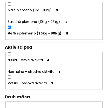
o
r
Malé plemeno (1kg - 10kg)
9
ú
č
Stredné plemeno (10kg - 25kg)
12
a
m
Veľké plemeno (25kg - 90kg)
11
e
Aktivita psa
Nižšia + nízka aktivita
4
Normálna + stredná aktivita
8
Vyššia + vysoká aktivita
3
Druh mäsa