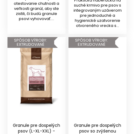
Praktická naberačka na
otestovanie chutnosti a
suché krmivo pre psov s
veľkosti granúl, aby ste
integrovaným uzáverom
zistili, či budú granule
pre jednoduché a
psovi vyhovovať....
hygienické uzatvorenie
otvoreného vrecka s...
SPÔSOB VÝROBY:
SPÔSOB VÝROBY:
EXTRUDOVANÉ
EXTRUDOVANÉ
Granule pre dospelých
Granule pre dospelých
psov (L-XL-XXL) -
psov so zvýšenou