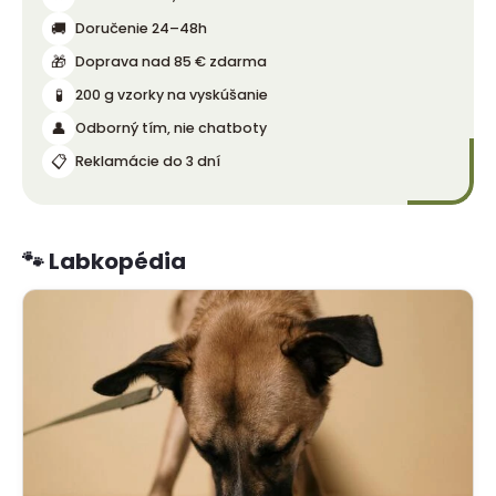
🚚
Doručenie 24–48h
🎁
Doprava nad 85 € zdarma
🧪
200 g vzorky na vyskúšanie
👤
Odborný tím, nie chatboty
📋
Reklamácie do 3 dní
🐾 Labkopédia