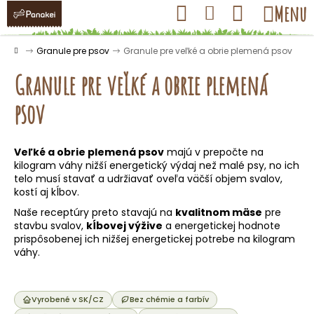
K
Prejsť
Hľadať
Nákupný
Menu
Prihlásenie
na
o
obsah
košík
Späť
Späť
š
Domov
Granule pre psov
Granule pre veľké a obrie plemená psov
í
Granule pre veľké a obrie plemená
k
psov
Č
o
Veľké a obrie plemená psov
majú v prepočte na
kilogram váhy nižší energetický výdaj než malé psy, no ich
p
telo musí stavať a udržiavať oveľa väčší objem svalov,
o
kostí aj kĺbov.
t
Naše receptúry preto stavajú na
kvalitnom mäse
pre
r
stavbu svalov,
kĺbovej výžive
a energetickej hodnote
prispôsobenej ich nižšej energetickej potrebe na kilogram
e
váhy.
b
u
j
Vyrobené v SK/CZ
Bez chémie a farbív