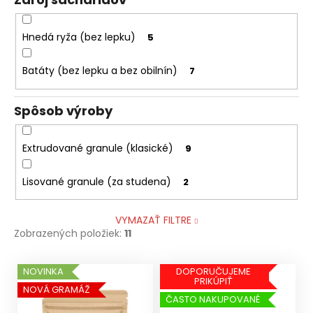
Hnedá ryža (bez lepku)
5
Batáty (bez lepku a bez obilnín)
7
Spôsob výroby
Extrudované granule (klasické)
9
Lisované granule (za studena)
2
VYMAZAŤ FILTRE
Zobrazených položiek:
11
V
NOVINKA
DOPORUČUJEME
PRIKÚPIŤ
ý
NOVÁ GRAMÁŽ
ČASTO NAKUPOVANÉ
p