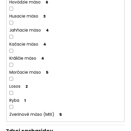
Hovädzie mäso
6
Husacie mäso
3
Jahňacie mäso
4
Kačacie mäso
4
Králičie mäso
4
Morčacie mäso
5
Losos
2
Ryba
1
Zverinové mäso (MIX)
5
Zdroj sacharidov