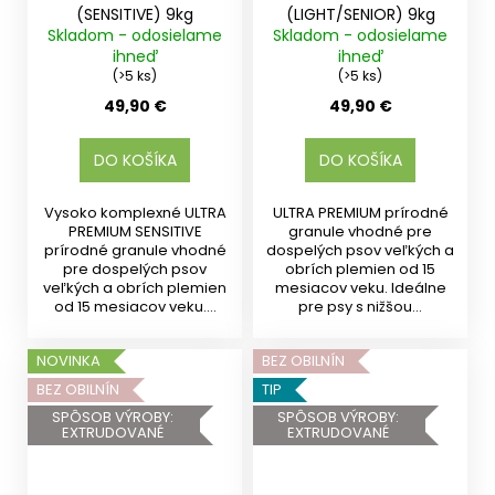
(SENSITIVE) 9kg
(LIGHT/SENIOR) 9kg
Skladom - odosielame
Skladom - odosielame
ihneď
ihneď
(>5 ks)
(>5 ks)
49,90 €
49,90 €
DO KOŠÍKA
DO KOŠÍKA
Vysoko komplexné ULTRA
ULTRA PREMIUM prírodné
PREMIUM SENSITIVE
granule vhodné pre
prírodné granule vhodné
dospelých psov veľkých a
pre dospelých psov
obrích plemien od 15
veľkých a obrích plemien
mesiacov veku. Ideálne
od 15 mesiacov veku....
pre psy s nižšou...
NOVINKA
BEZ OBILNÍN
BEZ OBILNÍN
TIP
SPÔSOB VÝROBY:
SPÔSOB VÝROBY:
EXTRUDOVANÉ
EXTRUDOVANÉ