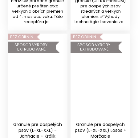
PREMIUM prírodné granule
granule (ULTRA PREMIUM)
určené pre šteniatka
pre dospelých psov
veľkých a obrích plemien
stredných a veľkých
od 4. mesiaca veku. Táto
plemien. ✅ Výhody
receptúra je...
technológie lisovania za...
BEZ OBILNÍN
BEZ OBILNÍN
SPÔSOB VÝROBY:
SPÔSOB VÝROBY:
EXTRUDOVANÉ
EXTRUDOVANÉ
Granule pre dospelých
Granule pre dospelých
psov (L-XL-XXL) -
psov (L-XL-XXL) Losos +
Jahňacie + Králik
Morčacie