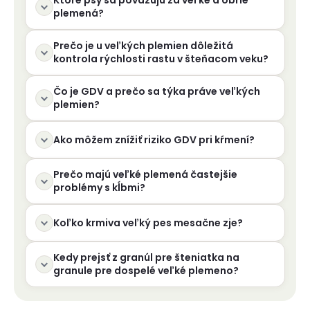
Ktoré psy sa považujú za veľké a obrie
i
plemená?
e
p
Prečo je u veľkých plemien dôležitá
r
kontrola rýchlosti rastu v šteňacom veku?
v
k
Čo je GDV a prečo sa týka práve veľkých
y
plemien?
v
ý
Ako môžem znížiť riziko GDV pri kŕmení?
p
i
s
Prečo majú veľké plemená častejšie
u
problémy s kĺbmi?
Koľko krmiva veľký pes mesačne zje?
Kedy prejsť z granúl pre šteniatka na
granule pre dospelé veľké plemeno?