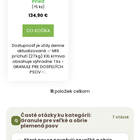
ihneď
(>5 ks)
134,90 €
DO KOŠÍKA
Dostupnosť je vždy denne
aktualizovaná. ✅ MIX
príchutí (27 kg) XXL krmiva
obsahuje výhradne: 1 ks -
GRANULE PRE DOSPELÝCH
PSOV -...
11
položiek celkom
O
v
l
á
Časté otázky ku kategórii:
Granule pre veľké a obrie
d
plemená psov
a
c