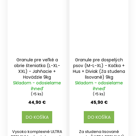
Granule pre veľké a
Granule pre dospelých
obrie šteniatka (L-XL-
psov (M-L-XL) - Kačka +
XXL) - Jahňacie +
Hus + Diviak (Za studena
Hovädzie 9kg
lisované) 9kg
Skladom - odosielame
Skladom - odosielame
ihneď
ihneď
(>5 ks)
(>5 ks)
44,90 €
45,90 €
DO KOŠÍKA
DO KOŠÍKA
Vysoko komplexné ULTRA
Za studena lisované