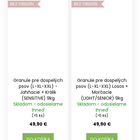
BEZ OBILNÍN
BEZ OBILNÍN
Granule pre dospelých
Granule pre dospelých
psov (L-XL-XXL) -
psov (L-XL-XXL) Losos +
Jahňacie + Králik
Morčacie
(SENSITIVE) 9kg
(LIGHT/SENIOR) 9kg
Skladom - odosielame
Skladom - odosielame
ihneď
ihneď
(>5 ks)
(>5 ks)
49,90 €
49,90 €
DO KOŠÍKA
DO KOŠÍKA