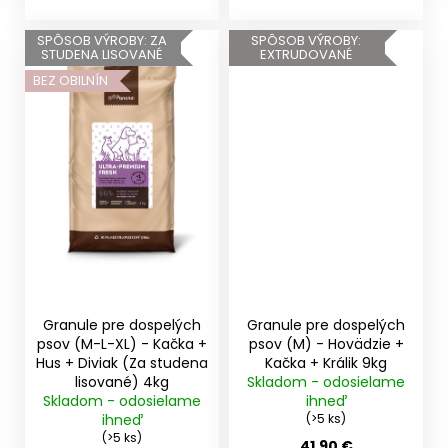
veku....
SPÔSOB VÝROBY: ZA
SPÔSOB VÝROBY:
STUDENA LISOVANÉ
EXTRUDOVANÉ
BEZ OBILNÍN
Granule pre dospelých
Granule pre dospelých
psov (M-L-XL) - Kačka +
psov (M) - Hovädzie +
Hus + Diviak (Za studena
Kačka + Králik 9kg
lisované) 4kg
Skladom - odosielame
Skladom - odosielame
ihneď
ihneď
(>5 ks)
(>5 ks)
41,90 €