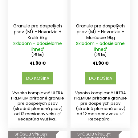
Granule pre dospelých
Granule pre dospelých
psov (M) - Hovädzie +
psov (M) - Hovädzie +
Králik 9kg
Morčacie 9kg
Skladom - odosielame
Skladom - odosielame
ihneď
ihneď
(>5 ks)
(>5 ks)
41,90 €
41,90 €
DO KOŠÍKA
DO KOŠÍKA
Vysoko komplexné ULTRA
Vysoko komplexné ULTRA
PREMIUM prírodné granule
PREMIUM prírodné granule
pre dospelých psov
pre dospelých psov
(stredné plemená psov)
(stredné plemená psov)
od 12 mesiacov veku. ✅
od 12 mesiacov veku. ✅
Receptúra využíva...
Receptúra...
SPÔSOB VÝROBY:
SPÔSOB VÝROBY: