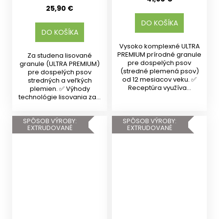
25,90 €
DO KOŠÍKA
DO KOŠÍKA
Vysoko komplexné ULTRA
PREMIUM prírodné granule
Za studena lisované
pre dospelých psov
granule (ULTRA PREMIUM)
(stredné plemená psov)
pre dospelých psov
od 12 mesiacov veku. ✅
stredných a veľkých
Receptúra využíva...
plemien. ✅ Výhody
technológie lisovania za...
SPÔSOB VÝROBY:
SPÔSOB VÝROBY:
EXTRUDOVANÉ
EXTRUDOVANÉ