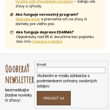
Využite náš chovateľský program
– čakajú vás
zľavy a výhody.
🎁
Ako funguje vernostný program?
Zbierajte body
a premeňte ich na zľavy či
darčeky pre vášho psa.
📦
Ako funguje doprava ZDARMA?
Objednávky nad 85 € doručíme bez poplatku.
Viac info:
Doprava a platba
Z
á
Email
Odoberať
p
ä
Vložením e-mailu súhlasíte s
newsletter
t
podmienkami ochrany osobných
údajov.
i
Nezmeškajte
e
žiadne novinky
PRIHLÁSIŤ SA
či zľavy!