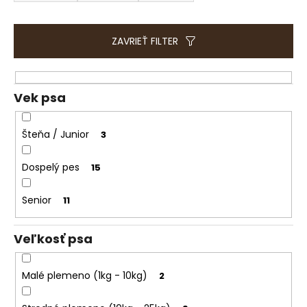
e
d
t
e
e
n
ZAVRIEŤ FILTER
n
i
á
e
j
p
Vek psa
s
r
ť
o
Šteňa / Junior
3
?
d
u
Dospelý pes
15
k
t
Senior
11
HĽADAŤ
o
v
Veľkosť psa
O
Malé plemeno (1kg - 10kg)
2
d
p