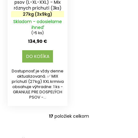
psov (L-XL-XXL) - Mix
rôznych príchutí (3ks)
27kg (3x9kg)
Skladom - odosielame
ihneď
(>5 ks)
134,90 €
DO KOŠÍKA
Dostupnosť je vždy denne
aktualizovaná. ✅ MIX
príchutí (27 kg) XXL krmiva
obsahuje výhradne: 1 ks -
GRANULE PRE DOSPELÝCH
PSOV -...
17
položiek celkom
O
v
l