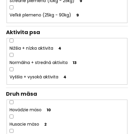
Stredné plemeno (10kg - 25kg)
9
o
r
Veľké plemeno (25kg - 90kg)
9
ú
č
a
Aktivita psa
m
e
Nižšia + nízka aktivita
4
Normálna + stredná aktivita
13
Vyššia + vysoká aktivita
4
Druh mäsa
Hovädzie mäso
10
Husacie mäso
2