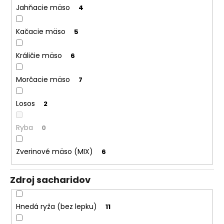
Jahňacie mäso
4
Kačacie mäso
5
Králičie mäso
6
Morčacie mäso
7
Losos
2
Ryba
0
Zverinové mäso (MIX)
6
Zdroj sacharidov
Hnedá ryža (bez lepku)
11