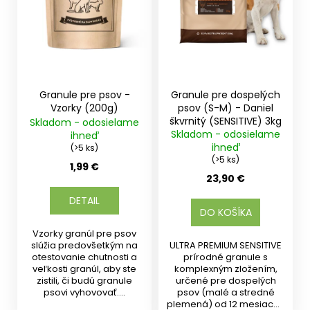
r
o
d
u
k
t
Granule pre psov -
Granule pre dospelých
o
Vzorky (200g)
psov (S-M) - Daniel
škvrnitý (SENSITIVE) 3kg
Skladom - odosielame
v
Skladom - odosielame
ihneď
ihneď
(>5 ks)
(>5 ks)
1,99 €
23,90 €
DETAIL
DO KOŠÍKA
Vzorky granúl pre psov
slúžia predovšetkým na
ULTRA PREMIUM SENSITIVE
otestovanie chutnosti a
prírodné granule s
veľkosti granúl, aby ste
komplexným zložením,
zistili, či budú granule
určené pre dospelých
psovi vyhovovať....
psov (malé a stredné
plemená) od 12 mesiacov