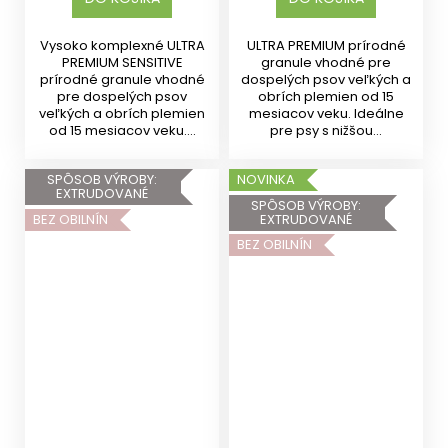
Vysoko komplexné ULTRA
ULTRA PREMIUM prírodné
PREMIUM SENSITIVE
granule vhodné pre
prírodné granule vhodné
dospelých psov veľkých a
pre dospelých psov
obrích plemien od 15
veľkých a obrích plemien
mesiacov veku. Ideálne
od 15 mesiacov veku....
pre psy s nižšou...
SPÔSOB VÝROBY:
NOVINKA
EXTRUDOVANÉ
SPÔSOB VÝROBY:
BEZ OBILNÍN
EXTRUDOVANÉ
BEZ OBILNÍN