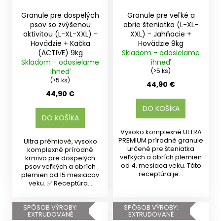
Granule pre dospelých
Granule pre veľké a
psov so zvýšenou
obrie šteniatka (L-XL-
aktivitou (L-XL-XXL) -
XXL) - Jahňacie +
Hovädzie + Kačka
Hovädzie 9kg
(ACTIVE) 9kg
Skladom - odosielame
Skladom - odosielame
ihneď
ihneď
(>5 ks)
(>5 ks)
44,90 €
44,90 €
DO KOŠÍKA
DO KOŠÍKA
Vysoko komplexné ULTRA
PREMIUM prírodné granule
Ultra prémiové, vysoko
určené pre šteniatka
komplexné prírodné
veľkých a obrích plemien
krmivo pre dospelých
od 4. mesiaca veku. Táto
psov veľkých a obrích
receptúra je...
plemien od 15 mesiacov
veku. ✅ Receptúra...
SPÔSOB VÝROBY:
SPÔSOB VÝROBY:
EXTRUDOVANÉ
EXTRUDOVANÉ