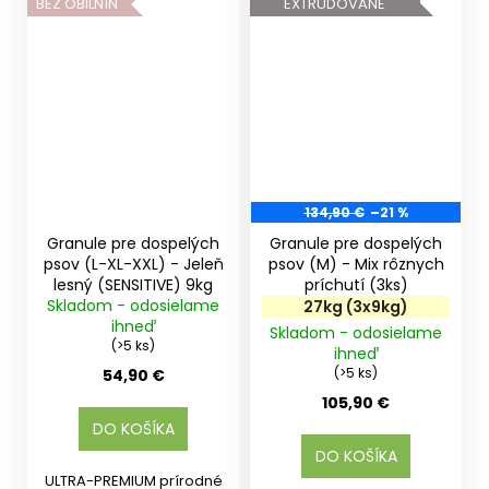
BEZ OBILNÍN
EXTRUDOVANÉ
134,90 €
–21 %
Granule pre dospelých
Granule pre dospelých
psov (L-XL-XXL) - Jeleň
psov (M) - Mix rôznych
lesný (SENSITIVE) 9kg
príchutí (3ks)
Skladom - odosielame
27kg (3x9kg)
ihneď
Skladom - odosielame
(>5 ks)
ihneď
(>5 ks)
54,90 €
105,90 €
DO KOŠÍKA
DO KOŠÍKA
ULTRA-PREMIUM prírodné