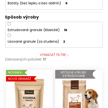
Batáty (bez lepku a bez obilnín)
9
Spôsob výroby
Extrudované granule (klasické)
16
Lisované granule (za studena)
2
VYMAZAŤ FILTRE
Zobrazených položiek:
17
V
NOVINKA
SPÔSOB VÝROBY:
EXTRUDOVANÉ
ý
NOVÁ GRAMÁŽ
p
i
s
p