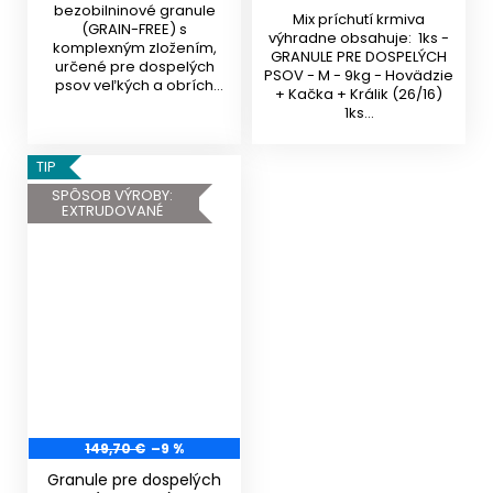
bezobilninové granule
Mix príchutí krmiva
(GRAIN-FREE) s
výhradne obsahuje: 1ks -
komplexným zložením,
GRANULE PRE DOSPELÝCH
určené pre dospelých
PSOV - M - 9kg - Hovädzie
psov veľkých a obrích
+ Kačka + Králik (26/16)
plemien od 15...
1ks...
TIP
SPÔSOB VÝROBY:
EXTRUDOVANÉ
149,70 €
–9 %
Granule pre dospelých