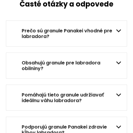
á
Časté otázky a odpovede
d
a
c
i
Prečo sú granule Panakei vhodné pre
e
labradora?
p
r
v
k
Obsahujú granule pre labradora
y
obilniny?
v
ý
p
i
Pomáhajú tieto granule udržiavať
s
ideálnu váhu labradora?
u
Podporujú granule Panakei zdravie
kĺbov labradora?