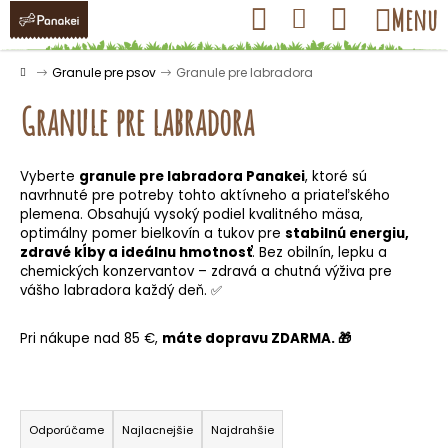
K
Prejsť
Hľadať
Nákupný
Menu
Prihlásenie
na
o
obsah
košík
Späť
Späť
š
Domov
Granule pre psov
Granule pre labradora
í
Granule pre labradora
k
Vyberte
granule pre labradora Panakei
, ktoré sú
Č
navrhnuté pre potreby tohto aktívneho a priateľského
o
plemena. Obsahujú vysoký podiel kvalitného mäsa,
optimálny pomer bielkovín a tukov pre
stabilnú energiu,
p
zdravé kĺby a ideálnu hmotnosť
.
Bez obilnín, lepku a
o
chemických konzervantov – zdravá a chutná výživa pre
t
vášho labradora každý deň. ✅
r
Pri nákupe nad 85 €,
máte dopravu ZDARMA.
🎁
e
b
u
R
j
a
Odporúčame
Najlacnejšie
Najdrahšie