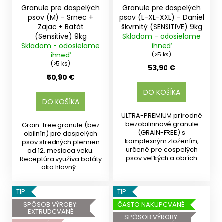
Granule pre dospelých
Granule pre dospelých
psov (M) - Srnec +
psov (L-XL-XXL) - Daniel
Zajac + Batát
škvrnitý (SENSITIVE) 9kg
(Sensitive) 9kg
Skladom - odosielame
Skladom - odosielame
ihneď
ihneď
(>5 ks)
(>5 ks)
53,90 €
50,90 €
DO KOŠÍKA
DO KOŠÍKA
ULTRA-PREMIUM prírodné
bezobilninové granule
Grain-free granule (bez
(GRAIN-FREE) s
obilnín) pre dospelých
komplexným zložením,
psov stredných plemien
určené pre dospelých
od 12. mesiaca veku.
psov veľkých a obrích
Receptúra využíva batáty
plemien od 15...
ako hlavný...
TIP
TIP
SPÔSOB VÝROBY:
ČASTO NAKUPOVANÉ
EXTRUDOVANÉ
SPÔSOB VÝROBY: