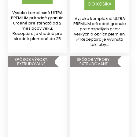
DO KOŠÍKA
Vysoko komplexné ULTRA
PREMIUM prírodné granule
Vysoko komplexné ULTRA
určené pre šteňatá od 2
PREMIUM prírodné granule
mesiacov veku.
pre dospelých psov
Receptúra je vhodná pre
veľkých a obrích plemien.
stredné plemená do 25
✅ Receptúra je vyvinutá
kg v...
tak, aby...
SPÔSOB VÝROBY:
SPÔSOB VÝROBY:
EXTRUDOVANÉ
EXTRUDOVANÉ