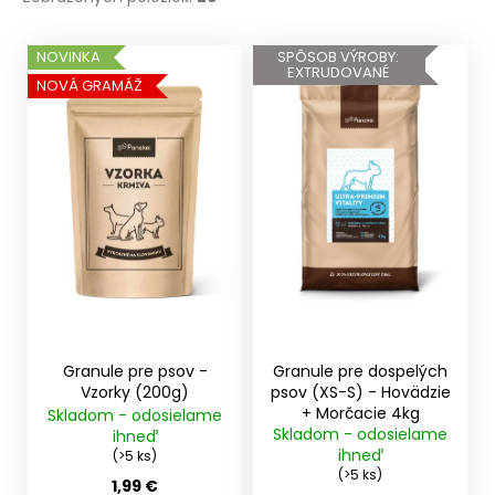
V
NOVINKA
SPÔSOB VÝROBY:
EXTRUDOVANÉ
ý
NOVÁ GRAMÁŽ
p
i
s
p
r
o
d
u
k
t
Granule pre psov -
Granule pre dospelých
o
Vzorky (200g)
psov (XS-S) - Hovädzie
+ Morčacie 4kg
Skladom - odosielame
v
Skladom - odosielame
ihneď
ihneď
(>5 ks)
(>5 ks)
1,99 €