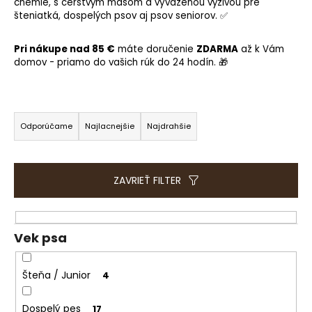
e
chémie, s čerstvým mäsom a vyváženou výživou pre
šteniatká, dospelých psov aj psov seniorov. ✅
t
e
Pri nákupe nad 85 €
máte doručenie
ZDARMA
až k Vám
n
domov - priamo do vašich rúk do 24 hodín. 🎁
á
j
R
s
a
ť
Odporúčame
Najlacnejšie
Najdrahšie
d
?
e
n
ZAVRIEŤ FILTER
i
e
HĽADAŤ
p
Vek psa
r
o
Šteňa / Junior
4
O
d
d
u
p
Dospelý pes
17