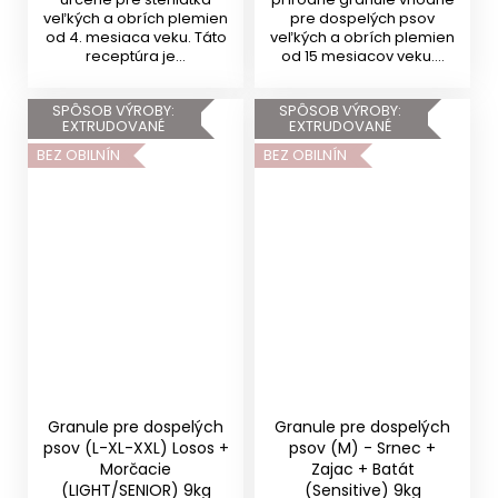
veľkých a obrích plemien
pre dospelých psov
od 4. mesiaca veku. Táto
veľkých a obrích plemien
receptúra je...
od 15 mesiacov veku....
SPÔSOB VÝROBY:
SPÔSOB VÝROBY:
EXTRUDOVANÉ
EXTRUDOVANÉ
BEZ OBILNÍN
BEZ OBILNÍN
Granule pre dospelých
Granule pre dospelých
psov (L-XL-XXL) Losos +
psov (M) - Srnec +
Morčacie
Zajac + Batát
(LIGHT/SENIOR) 9kg
(Sensitive) 9kg