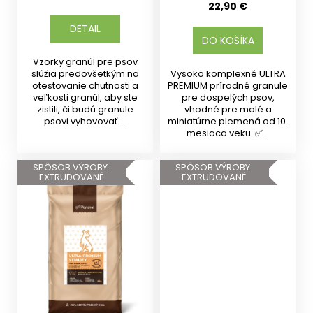
22,90 €
DETAIL
DO KOŠÍKA
Vzorky granúl pre psov
slúžia predovšetkým na
Vysoko komplexné ULTRA
otestovanie chutnosti a
PREMIUM prírodné granule
veľkosti granúl, aby ste
pre dospelých psov,
zistili, či budú granule
vhodné pre malé a
psovi vyhovovať....
miniatúrne plemená od 10.
mesiaca veku. ✅...
SPÔSOB VÝROBY:
SPÔSOB VÝROBY:
EXTRUDOVANÉ
EXTRUDOVANÉ