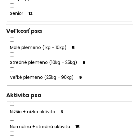
o
k
r
t
Senior
12
ú
o
č
v
Veľkosť psa
a
m
e
Malé plemeno (1kg - 10kg)
5
Stredné plemeno (10kg - 25kg)
9
Veľké plemeno (25kg - 90kg)
9
Aktivita psa
Nižšia + nízka aktivita
5
Normálna + stredná aktivita
15