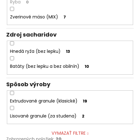
Ryba
0
Zverinové mäso (MIX)
7
Zdroj sacharidov
Hnedá ryža (bez lepku)
13
Batáty (bez lepku a bez obilnín)
10
Spôsob výroby
Extrudované granule (klasické)
19
Lisované granule (za studena)
2
VYMAZAŤ FILTRE
Zobrazených položiek:
20