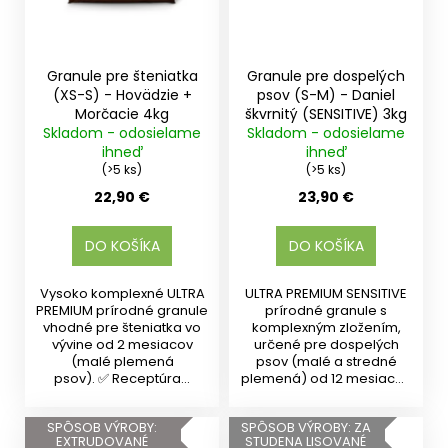
Granule pre šteniatka
Granule pre dospelých
(XS-S) - Hovädzie +
psov (S-M) - Daniel
Morčacie 4kg
škvrnitý (SENSITIVE) 3kg
Skladom - odosielame
Skladom - odosielame
ihneď
ihneď
(>5 ks)
(>5 ks)
22,90 €
23,90 €
DO KOŠÍKA
DO KOŠÍKA
Vysoko komplexné ULTRA
ULTRA PREMIUM SENSITIVE
PREMIUM prírodné granule
prírodné granule s
vhodné pre šteniatka vo
komplexným zložením,
vývine od 2 mesiacov
určené pre dospelých
(malé plemená
psov (malé a stredné
psov). ✅ Receptúra...
plemená) od 12 mesiacov
veku....
SPÔSOB VÝROBY:
SPÔSOB VÝROBY: ZA
EXTRUDOVANÉ
STUDENA LISOVANÉ