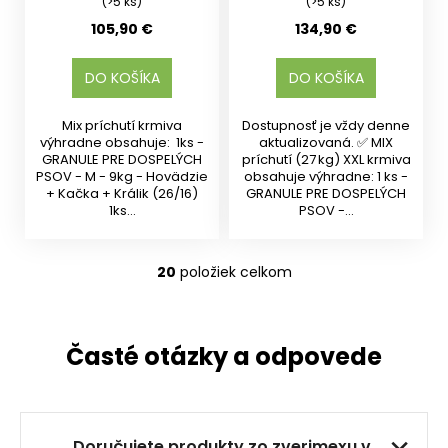
(>5 ks)
(>5 ks)
105,90 €
134,90 €
DO KOŠÍKA
DO KOŠÍKA
Mix príchutí krmiva
Dostupnosť je vždy denne
výhradne obsahuje: 1ks -
aktualizovaná. ✅ MIX
GRANULE PRE DOSPELÝCH
príchutí (27 kg) XXL krmiva
PSOV - M - 9kg - Hovädzie
obsahuje výhradne: 1 ks -
+ Kačka + Králik (26/16)
GRANULE PRE DOSPELÝCH
1ks...
PSOV -...
20
položiek celkom
O
v
l
á
Časté otázky a odpovede
d
a
c
i
Doručujete produkty zo zverimexu v