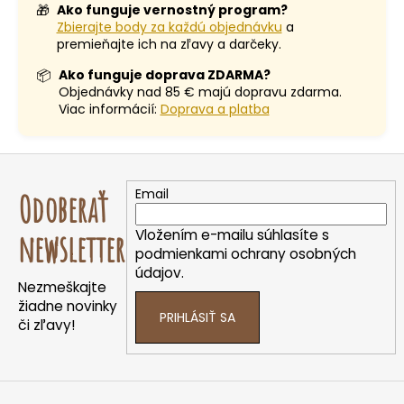
🎁
Ako funguje vernostný program?
Zbierajte body za každú objednávku
a
premieňajte ich na zľavy a darčeky.
📦
Ako funguje doprava ZDARMA?
Objednávky nad 85 € majú dopravu zdarma.
Viac informácií:
Doprava a platba
Z
á
Email
Odoberať
p
ä
Vložením e-mailu súhlasíte s
newsletter
t
podmienkami ochrany osobných
údajov.
i
Nezmeškajte
e
žiadne novinky
PRIHLÁSIŤ SA
či zľavy!