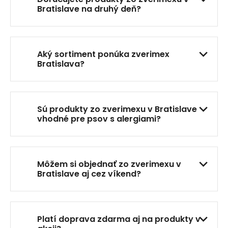
e
Bratislave na druhý deň?
p
r
v
k
Aký sortiment ponúka zverimex
y
Bratislava?
v
ý
p
i
Sú produkty zo zverimexu v Bratislave
s
vhodné pre psov s alergiami?
u
Môžem si objednať zo zverimexu v
Bratislave aj cez víkend?
Platí doprava zdarma aj na produkty v