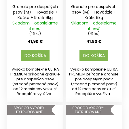
Granule pre dospelých
Granule pre dospelých
psov (M) - Hovädzie +
psov (M) - Hovädzie +
Kačka + Králik 9kg
Králik 9kg
Skladom - odosielame
Skladom - odosielame
ihneď
ihneď
(>5 ks)
(>5 ks)
41,90 €
41,90 €
DO KOŠÍKA
DO KOŠÍKA
Vysoko komplexné ULTRA
Vysoko komplexné ULTRA
PREMIUM prírodné granule
PREMIUM prírodné granule
pre dospelých psov
pre dospelých psov
(stredné plemená psov)
(stredné plemená psov)
od 12 mesiacov veku. ✅
od 12 mesiacov veku. ✅
Receptúra využíva...
Receptúra využíva...
SPÔSOB VÝROBY:
SPÔSOB VÝROBY:
EXTRUDOVANÉ
EXTRUDOVANÉ