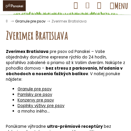
K
Prejsť
Hľadať
Nákupný
Menu
Prihlásenie
na
o
obsah
košík
Späť
Späť
š
Domov
Granule pre psov
Zverimex Bratislava
í
Zverimex Bratislava
k
Zverimex Bratislava
pre psov od Panakei – Vaše
Č
objednávky doručíme expresne rýchlo do 24 hodín,
o
spoľahlivo zabalené a priamo až k Vašim dverám. Nakúpte z
pohodlia domova –
bez stresu z parkovania, hľadania v
p
obchodoch a nosenia ťažkých balíkov
. V našej ponuke
o
nájdete:
t
Granule pre psov
r
Pamlsky pre psov
e
Konzervy pre psov
Doplnky výživy pre psov
b
a mnoho iného…
u
j
Ponúkame výhradne
ultra-prémiové receptúry
bez