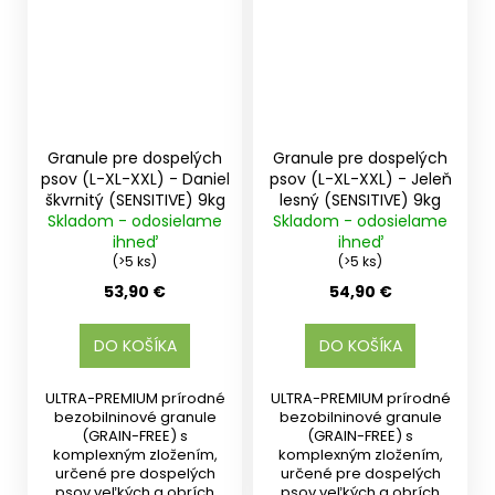
Granule pre dospelých
Granule pre dospelých
psov (L-XL-XXL) - Daniel
psov (L-XL-XXL) - Jeleň
škvrnitý (SENSITIVE) 9kg
lesný (SENSITIVE) 9kg
Skladom - odosielame
Skladom - odosielame
ihneď
ihneď
(>5 ks)
(>5 ks)
53,90 €
54,90 €
DO KOŠÍKA
DO KOŠÍKA
ULTRA-PREMIUM prírodné
ULTRA-PREMIUM prírodné
bezobilninové granule
bezobilninové granule
(GRAIN-FREE) s
(GRAIN-FREE) s
komplexným zložením,
komplexným zložením,
určené pre dospelých
určené pre dospelých
psov veľkých a obrích
psov veľkých a obrích