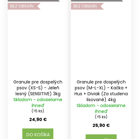
BEZ OBILNÍN
BEZ OBILNÍN
Granule pre dospelých
Granule pre dospelých
psov (XS-S) - Jeleň
psov (M-L-XL) - Kačka +
lesný (SENSITIVE) 3kg
Hus + Diviak (Za studena
Skladom - odosielame
lisované) 4kg
ihneď
Skladom - odosielame
(>5 ks)
ihneď
(>5 ks)
24,90 €
25,90 €
DO KOŠÍKA