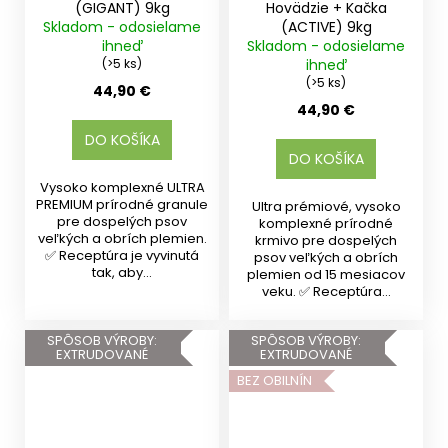
(GIGANT) 9kg
Hovädzie + Kačka
Skladom - odosielame
(ACTIVE) 9kg
ihneď
Skladom - odosielame
(>5 ks)
ihneď
(>5 ks)
44,90 €
44,90 €
DO KOŠÍKA
DO KOŠÍKA
Vysoko komplexné ULTRA
PREMIUM prírodné granule
Ultra prémiové, vysoko
pre dospelých psov
komplexné prírodné
veľkých a obrích plemien.
krmivo pre dospelých
✅ Receptúra je vyvinutá
psov veľkých a obrích
tak, aby...
plemien od 15 mesiacov
veku. ✅ Receptúra...
SPÔSOB VÝROBY:
SPÔSOB VÝROBY:
EXTRUDOVANÉ
EXTRUDOVANÉ
BEZ OBILNÍN