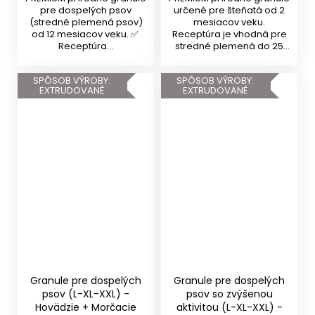
pre dospelých psov
určené pre šteňatá od 2
(stredné plemená psov)
mesiacov veku.
od 12 mesiacov veku. ✅
Receptúra je vhodná pre
Receptúra...
stredné plemená do 25
kg v...
SPÔSOB VÝROBY:
SPÔSOB VÝROBY:
EXTRUDOVANÉ
EXTRUDOVANÉ
Granule pre dospelých
Granule pre dospelých
psov (L-XL-XXL) -
psov so zvýšenou
Hovädzie + Morčacie
aktivitou (L-XL-XXL) -