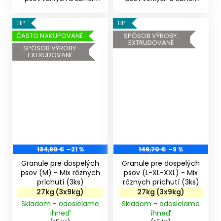
plemien od 15...
plemien od 15...
TIP
TIP
ČASTO NAKUPOVANÉ
SPÔSOB VÝROBY:
EXTRUDOVANÉ
SPÔSOB VÝROBY:
EXTRUDOVANÉ
134,90 €
–21 %
149,70 €
–9 %
Granule pre dospelých
Granule pre dospelých
psov (M) - Mix rôznych
psov (L-XL-XXL) - Mix
príchutí (3ks)
rôznych príchutí (3ks)
27kg (3x9kg)
27kg (3x9kg)
Skladom - odosielame
Skladom - odosielame
ihneď
ihneď