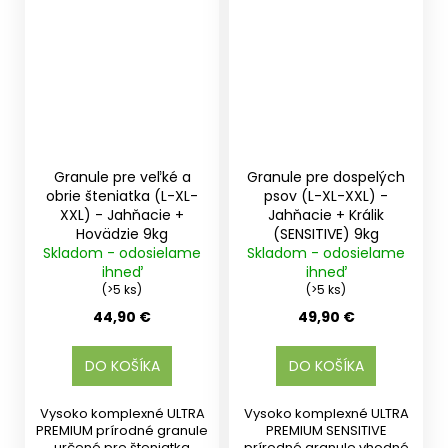
Granule pre veľké a
Granule pre dospelých
obrie šteniatka (L-XL-
psov (L-XL-XXL) -
XXL) - Jahňacie +
Jahňacie + Králik
Hovädzie 9kg
(SENSITIVE) 9kg
Skladom - odosielame
Skladom - odosielame
ihneď
ihneď
(>5 ks)
(>5 ks)
44,90 €
49,90 €
DO KOŠÍKA
DO KOŠÍKA
Vysoko komplexné ULTRA
Vysoko komplexné ULTRA
PREMIUM prírodné granule
PREMIUM SENSITIVE
určené pre šteniatka
prírodné granule vhodné