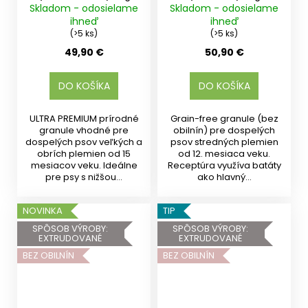
Skladom - odosielame
Skladom - odosielame
ihneď
ihneď
(>5 ks)
(>5 ks)
49,90 €
50,90 €
DO KOŠÍKA
DO KOŠÍKA
ULTRA PREMIUM prírodné
Grain-free granule (bez
granule vhodné pre
obilnín) pre dospelých
dospelých psov veľkých a
psov stredných plemien
obrích plemien od 15
od 12. mesiaca veku.
mesiacov veku. Ideálne
Receptúra využíva batáty
pre psy s nižšou...
ako hlavný...
NOVINKA
TIP
SPÔSOB VÝROBY:
SPÔSOB VÝROBY:
EXTRUDOVANÉ
EXTRUDOVANÉ
BEZ OBILNÍN
BEZ OBILNÍN