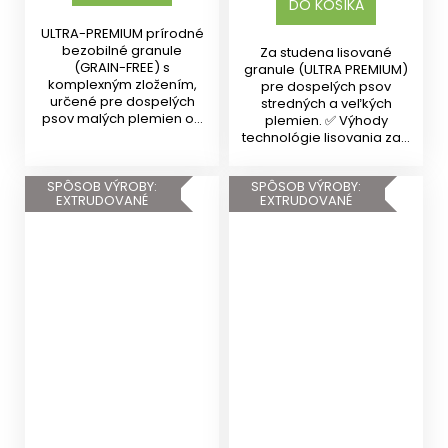
DO KOŠÍKA
ULTRA-PREMIUM prírodné
bezobilné granule
Za studena lisované
(GRAIN-FREE) s
granule (ULTRA PREMIUM)
komplexným zložením,
pre dospelých psov
určené pre dospelých
stredných a veľkých
psov malých plemien od
plemien. ✅ Výhody
10 mesiacov s...
technológie lisovania za...
SPÔSOB VÝROBY:
SPÔSOB VÝROBY:
EXTRUDOVANÉ
EXTRUDOVANÉ