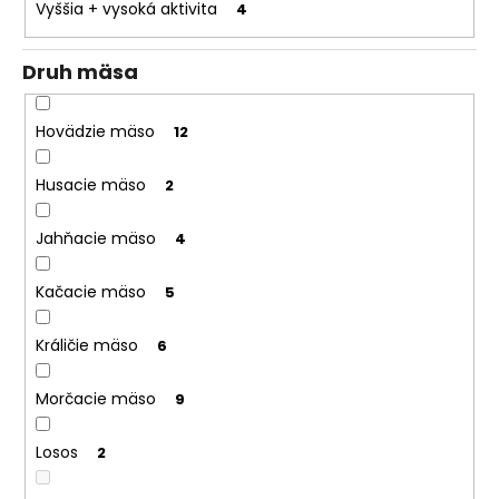
Vyššia + vysoká aktivita
4
Druh mäsa
Hovädzie mäso
12
Husacie mäso
2
Jahňacie mäso
4
Kačacie mäso
5
Králičie mäso
6
Morčacie mäso
9
Losos
2