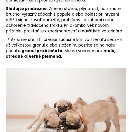
odmietaní radšej konzultujte veterinára.
Sledujte priebežne.
Zmena stolice, plynatosť, nafúknuté
brucho, výrazný zápach z papule alebo bolesť pri hryzení
môžu signalizovať parazity, problémy so zubami alebo
ochorenie tráviaceho traktu. Pri akomkoľvek novom
príznaku prestaňte experimentovať a navštívte veterinára.
📌 Ak si nie ste istí, či vaše súčasné krmivo šteňaťu sedí - či
už veľkosťou granúl alebo zložením, pozrite sa na našu
ponuku
granúl pre šteňatá
. Máme varianty pre
malé
,
stredné
aj
veľké plemená
.