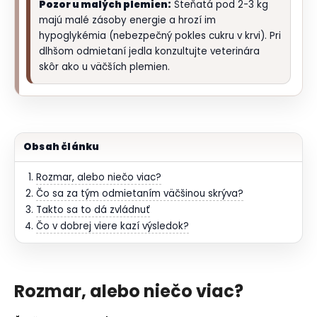
Pozor u malých plemien:
Šteňatá pod 2-3 kg
majú malé zásoby energie a hrozí im
hypoglykémia (nebezpečný pokles cukru v krvi). Pri
dlhšom odmietaní jedla konzultujte veterinára
skôr ako u väčších plemien.
Obsah článku
Rozmar, alebo niečo viac?
Čo sa za tým odmietaním väčšinou skrýva?
Takto sa to dá zvládnuť
Čo v dobrej viere kazí výsledok?
Rozmar, alebo niečo viac?