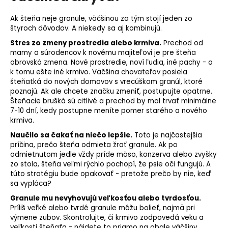
Ak šteňa neje granule, väčšinou za tým stojí jeden zo
štyroch dôvodov. A niekedy sa aj kombinujú.
Stres zo zmeny prostredia alebo krmiva.
Prechod od
mamy a súrodencov k novému majiteľovi je pre šteňa
obrovská zmena. Nové prostredie, noví ľudia, iné pachy - a
k tomu ešte iné krmivo. Väčšina chovateľov posiela
šteňatká do nových domovov s vrecúškom granúl, ktoré
poznajú. Ak ale chcete značku zmeniť, postupujte opatrne.
Šteňacie brušká sú citlivé a prechod by mal trvať minimálne
7-10 dní, kedy postupne meníte pomer starého a nového
krmiva.
Naučilo sa čakať na niečo lepšie.
Toto je najčastejšia
príčina, prečo šteňa odmieta žrať granule. Ak po
odmietnutom jedle vždy príde mäso, konzerva alebo zvyšky
zo stola, šteňa veľmi rýchlo pochopí, že psie oči fungujú. A
túto stratégiu bude opakovať - pretože prečo by nie, keď
sa vypláca?
Granule mu nevyhovujú veľkosťou alebo tvrdosťou.
Príliš veľké alebo tvrdé granule môžu bolieť, najmä pri
výmene zubov. Skontrolujte, či krmivo zodpovedá veku a
veľkosti šteňaťa - nájdete to priamo na obale väčšiny