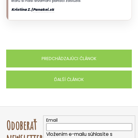
ktorú si naši štvornohí parťáci zaslúžia.
Kristína Z. |
Panakei.sk
PREDCHÁDZAJÚCI ČLÁNOK
ĎALŠÍ ČLÁNOK
Z
á
Email
Odoberať
p
ä
Vložením e-mailu súhlasíte s