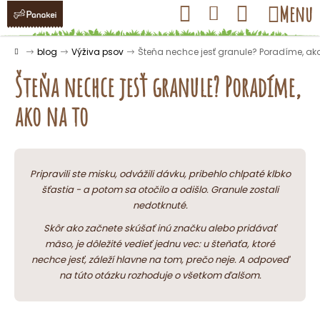
K
Prejsť
Hľadať
Nákupný
Menu
Prihlásenie
na
o
obsah
košík
Späť
Späť
š
Domov
blog
Výživa psov
Šteňa nechce jesť granule? Poradíme, ako
í
Šteňa nechce jesť granule? Poradíme,
k
ako na to
Č
o
p
Pripravili ste misku, odvážili dávku, pribehlo chlpaté klbko
o
šťastia - a potom sa otočilo a odišlo. Granule zostali
nedotknuté.
t
r
Skôr ako začnete skúšať inú značku alebo pridávať
e
mäso, je dôležité vedieť jednu vec: u šteňaťa, ktoré
nechce jesť, záleží hlavne na tom, prečo neje. A odpoveď
b
na túto otázku rozhoduje o všetkom ďalšom.
u
j