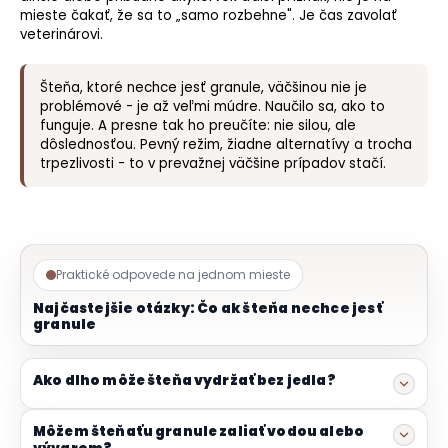
mieste čakať, že sa to „samo rozbehne". Je čas zavolať
veterinárovi.
Šteňa, ktoré nechce jesť granule, väčšinou nie je
problémové - je až veľmi múdre. Naučilo sa, ako to
funguje. A presne tak ho preučíte: nie silou, ale
dôslednosťou. Pevný režim, žiadne alternatívy a trocha
trpezlivosti - to v prevažnej väčšine prípadov stačí.
Praktické odpovede na jednom mieste
Najčastejšie otázky: Čo ak šteňa nechce jesť
granule
Ako dlho môže šteňa vydržať bez jedla?
Môžem šteňaťu granule zaliať vodou alebo