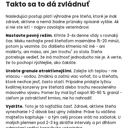
Takto sa to dá zvládnuť
Nasledujúci postup platí výhradne pre šteňa, ktoré je inak
zdravé, aktívne a nemá žiadne príznaky opísané vyššie. Ak
si nie ste istí - najprv zavolajte veterinárovi.
Nastavte pevný režim.
Kŕmte 3-4x denne vždy v rovnaký
čas. Misku nechajte pred šteňaťom maximálne 15-20 minút,
potom ju vezmite. Do ďalšieho kŕmenia nič iné - ani
maškrty, ani mäso, ani „len trochu" zo stola. Šteňa
potrebuje vedieť, že iná možnosť jednoducho nie je. A verte,
že to pochopí rýchlejšie, ako čakáte.
Urobte granule atraktívnejšími.
Zalejte ich teplou - nie
vriacou - vodou. Zmäknú a začnú viac voňať, čo u šteňaťa,
ktoré nechce jesť, často stačí. Prípadne pridajte lyžicu
kvalitnej konzervy pre šteňatá alebo trochu neosoleného
mäsového vývaru. Pomer by mal byť aspoň 80-90 % granúl -
cieľom je zatraktívniť krmivo, nie ho nahradiť.
Vydržte.
Toto je tá najťažšia časť. Zdravé, aktívne šteňa
vynechanie 1-2 dávok bez ujmy zvládne. Práve tu väčšina
majiteľov kapituluje - a tým celý proces vráti na začiatok. U
malých plemien pod 2-3 kg skráťte intervaly a pri dlhšom