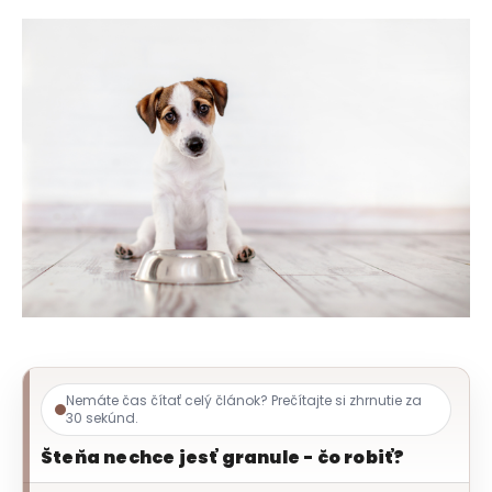
e
t
e
n
á
j
s
ť
?
HĽADAŤ
Nemáte čas čítať celý článok? Prečítajte si zhrnutie za
30 sekúnd.
O
Šteňa nechce jesť granule - čo robiť?
d
p