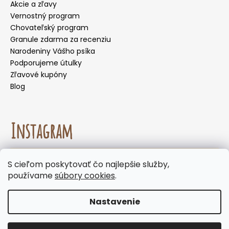
Akcie a zľavy
Vernostný program
Chovateľský program
Granule zdarma za recenziu
Narodeniny Vášho psíka
Podporujeme útulky
Zľavové kupóny
Blog
Instagram
☀️🌡️ Odporúčanie na letné mesiace. Počas letných
S cieľom poskytovať čo najlepšie služby,
mesiacov neodporúčame voliť doručenie do
Sledovať na Instagrame
používame
súbory cookies
.
samoobslužných boxov, kde môžu byť zásielky
vystavené vysokým teplotám. Keďže naše
produkty neobsahujú chemické konzervanty,
Nastavenie
odporúčame zvoliť doručenie na adresu alebo
Vytvoril Shoptet
výdajné miesto s obsluhou. Ďakujeme, že spolu s
Copyright 2026
Panakei.sk
. Všetky práva vyhradené.