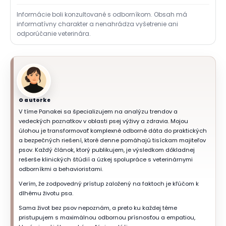
Informácie boli konzultované s odborníkom. Obsah má
informatívny charakter a nenahrádza vyšetrenie ani
odporúčanie veterinára.
O autorke
V tíme Panakei sa špecializujem na analýzu trendov a
vedeckých poznatkov v oblasti psej výživy a zdravia. Mojou
úlohou je transformovať komplexné odborné dáta do praktických
a bezpečných riešení, ktoré denne pomáhajú tisíckam majiteľov
psov. Každý článok, ktorý publikujem, je výsledkom dôkladnej
rešerše klinických štúdií a úzkej spolupráce s veterinárnymi
odborníkmi a behavioristami.
Verím, že zodpovedný prístup založený na faktoch je kľúčom k
dlhému životu psa.
Sama život bez psov nepoznám, a preto ku každej téme
pristupujem s maximálnou odbornou prísnosťou a empatiou,