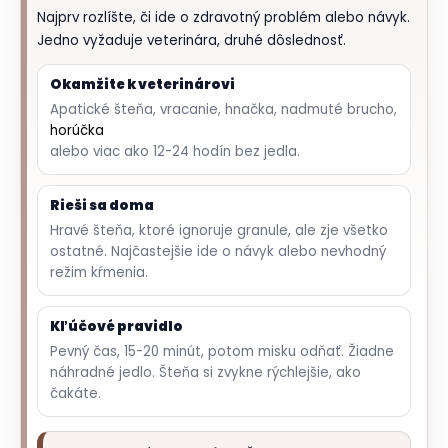
o
Najprv rozlíšte, či ide o zdravotný problém alebo návyk.
r
Jedno vyžaduje veterinára, druhé dôslednosť.
ú
č
Okamžite k veterinárovi
a
Apatické šteňa, vracanie, hnačka, nadmuté brucho,
m
horúčka
e
alebo viac ako 12-24 hodín bez jedla.
Rieši sa doma
Hravé šteňa, ktoré ignoruje granule, ale zje všetko
ostatné. Najčastejšie ide o návyk alebo nevhodný
režim kŕmenia.
Kľúčové pravidlo
Pevný čas, 15-20 minút, potom misku odňať. Žiadne
náhradné jedlo. Šteňa si zvykne rýchlejšie, ako
čakáte.