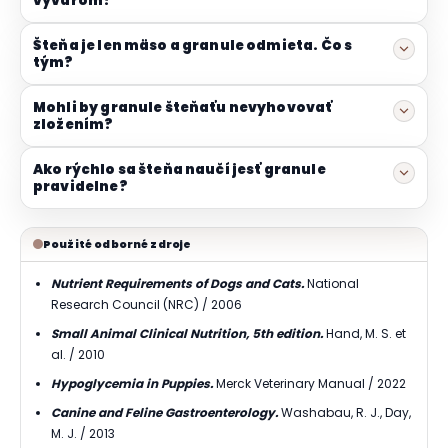
vývarom?
Šteňa je len mäso a granule odmieta. Čo s
tým?
Mohli by granule šteňaťu nevyhovovať
zložením?
Ako rýchlo sa šteňa naučí jesť granule
pravidelne?
Použité odborné zdroje
Nutrient Requirements of Dogs and Cats.
National
Research Council (NRC) / 2006
Small Animal Clinical Nutrition, 5th edition.
Hand, M. S. et
al. / 2010
Hypoglycemia in Puppies.
Merck Veterinary Manual / 2022
Canine and Feline Gastroenterology.
Washabau, R. J., Day,
M. J. / 2013