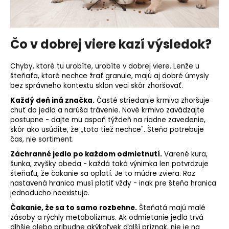
Čo v dobrej viere kazí výsledok?
Chyby, ktoré tu urobíte, urobíte v dobrej viere. Lenže u
šteňaťa, ktoré nechce žrať granule, majú aj dobré úmysly
bez správneho kontextu sklon veci skôr zhoršovať.
Každý deň iná značka.
Časté striedanie krmiva zhoršuje
chuť do jedla
a narúša trávenie. Nové krmivo zavádzajte
postupne - dajte mu aspoň týždeň na riadne zavedenie,
skôr ako usúdite, že „toto tiež nechce". Šteňa potrebuje
čas, nie sortiment.
Záchranné jedlo po každom odmietnutí.
Varené kura,
šunka, zvyšky obeda - každá taká výnimka len potvrdzuje
šteňaťu, že čakanie sa oplatí. Je to múdre zviera. Raz
nastavená hranica musí platiť vždy - inak pre šteňa hranica
jednoducho neexistuje.
Čakanie, že sa to samo rozbehne.
Šteňatá majú malé
zásoby a rýchly metabolizmus. Ak odmietanie jedla trvá
dlhšie alebo pribudne akýkoľvek ďalší príznak, nie je na