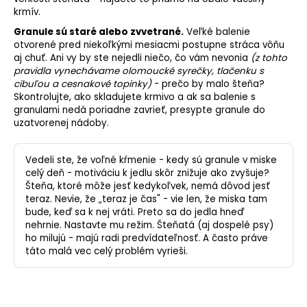
krmív.
Granule sú staré alebo zvvetrané.
Veľké balenie
otvorené pred niekoľkými mesiacmi postupne stráca vôňu
aj
chuť
. Ani vy by ste nejedli niečo, čo vám nevonia
(z tohto
pravidla vynechávame olomoucké syrečky, tlačenku s
cibuľou a cesnakové topinky)
- prečo by malo šteňa?
Skontrolujte, ako skladujete krmivo a ak sa balenie s
granulami nedá poriadne zavrieť, presypte granule do
uzatvorenej nádoby.
Vedeli ste, že voľné kŕmenie - kedy sú granule v miske
celý deň - motiváciu k jedlu skôr znižuje ako zvyšuje?
Šteňa, ktoré môže jesť kedykoľvek, nemá dôvod jesť
teraz. Nevie, že „teraz je čas" - vie len, že miska tam
bude, keď sa k nej vráti. Preto sa do jedla hneď
nehrnie. Nastavte mu režim. Šteňatá (aj dospelé psy)
ho milujú - majú radi predvídateľnosť. A často práve
táto malá vec celý problém vyrieši.