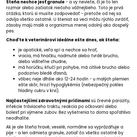
Šteňa nechce jesť granule
- a vy neviete, či je to len
rozmar alebo začiatok niečoho vážnejšieho. Toto je prvá
otázka, ktorú si musíte zodpovedať - pretože od nej sa
odvíja všetko ostatné. U šteniat sa veci môžu rýchlo zvrátiť,
zásoby majú malé a organizmus menej odolný ako dospelý
pes.
Choďte k veterinárovi ideálne ešte dnes, ak šteňa:
je apatické, veľa spí a nechce sa hrať,
vracia, má
hnačku
, nadmuté alebo tvrdé brucho,
alebo viditeľne chudne,
má horúčku, kňučí pri pohybe, má citlivé brucho alebo
podozrivo bledé ďasná,
vôbec neje dlhšie ako 12-24 hodín - u malých plemien
ešte skôr, hrozí hypoglykémia (nebezpečný pokles
hladiny cukru v krvi).
Najčastejšími zdravotnými príčinami
sú črevné parazity,
infekcie tráviaceho traktu, reakcia po očkovaní alebo
bolesť pri výmene zubov. Bez vyšetrenia to doma spoľahlivo
neodhalíte.
Ak je ale šteňa hravé, veselé, normálne sa vyprázdňuje a
pije - a len odmieta granule, zatiaľ čo všetko ostatné by