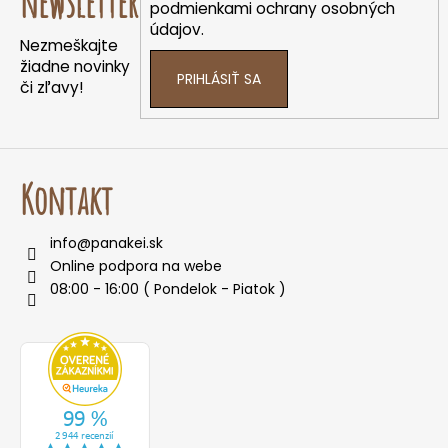
newsletter
t
podmienkami ochrany osobných
údajov.
i
Nezmeškajte
e
žiadne novinky
PRIHLÁSIŤ SA
či zľavy!
Kontakt
info
@
panakei.sk
Online podpora na webe
08:00 - 16:00 ( Pondelok - Piatok )