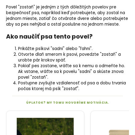
Povel "zostaň" je jedným z tých dôležitých povelov pre
bezpečnosť psa, napríklad keď potrebujete, aby zostal na
jednom mieste, zatiaľ čo otvárate dvere alebo potrebujete
aby sa pes nehýbal a ostal poslušne na jednom mieste.
Ako naučiť psa tento povel?
Prikážte psíkovi "sadni" alebo "ľahni".
Otvorte dlaň smerom k psovi, povedzte "zostaň" a
urobte pár krokov späť.
Pokiaľ pes zostane, vráťte sa k nemu a odmeňte ho.
Ak vstane, vráťte sa k povelu "sadni" a skúste znova
povel "zostaň".
Postupne zvyšujte vzdialenosť od psa a dobu trvania
počas ktorej má psík "zostať".