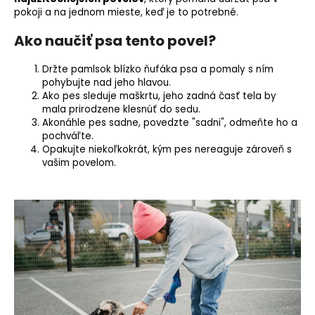
o
pokoji a na jednom mieste, keď je to potrebné.
r
Ako naučiť psa tento povel?
ú
č
Držte pamlsok blízko ňufáka psa a pomaly s ním
a
pohybujte nad jeho hlavou.
m
Ako pes sleduje maškrtu, jeho zadná časť tela by
e
mala prirodzene klesnúť do sedu.
Akonáhle pes sadne, povedzte "sadni", odmeňte ho a
pochváľte.
Opakujte niekoľkokrát, kým pes nereaguje zároveň s
vašim povelom.