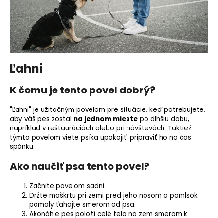
Ľahni
K čomu je tento povel dobrý?
"Ľahni" je užitočným povelom pre situácie, keď potrebujete,
aby váš pes zostal
na jednom mieste
po dlhšiu dobu,
napríklad v reštauráciách alebo pri návštevách. Taktiež
týmto povelom viete psíka upokojiť, pripraviť ho na čas
spánku.
Ako naučiť psa tento povel?
Začnite povelom sadni.
Držte maškrtu pri zemi pred jeho nosom a pamlsok
pomaly ťahajte smerom od psa.
Akonáhle pes položí celé telo na zem smerom k