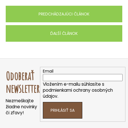
PREDCHÁDZAJÚCI ČLÁNOK
ĎALŠÍ ČLÁNOK
Z
á
Email
Odoberať
p
ä
Vložením e-mailu súhlasíte s
newsletter
t
podmienkami ochrany osobných
údajov.
i
Nezmeškajte
e
žiadne novinky
PRIHLÁSIŤ SA
či zľavy!