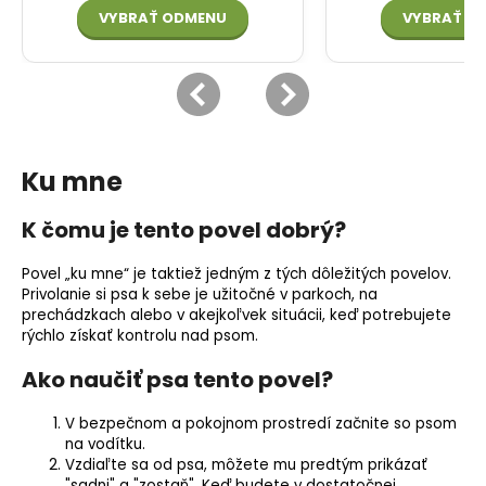
Ku mne
K čomu je tento povel dobrý?
Povel „ku mne“ je taktiež jedným z tých dôležitých povelov.
Privolanie si psa k sebe je užitočné v parkoch, na
prechádzkach alebo v akejkoľvek situácii, keď potrebujete
rýchlo získať kontrolu nad psom.
Ako naučiť psa tento povel?
V bezpečnom a pokojnom prostredí začnite so psom
na vodítku.
Vzdiaľte sa od psa, môžete mu predtým prikázať
"sadni" a "zostaň". Keď budete v dostatočnej