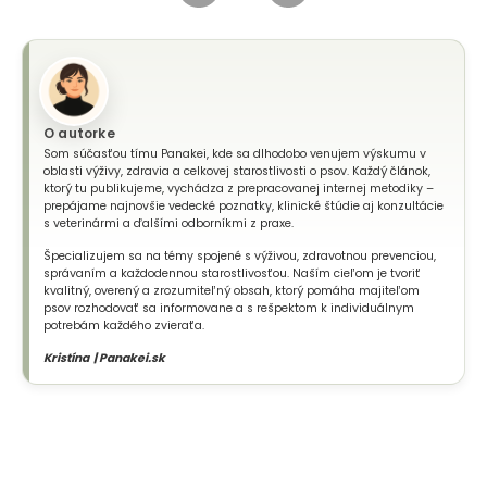
O autorke
Som súčasťou tímu Panakei, kde sa dlhodobo venujem výskumu v
oblasti výživy, zdravia a celkovej starostlivosti o psov. Každý článok,
ktorý tu publikujeme, vychádza z prepracovanej internej metodiky –
prepájame najnovšie vedecké poznatky, klinické štúdie aj konzultácie
s veterinármi a ďalšími odborníkmi z praxe.
Špecializujem sa na témy spojené s výživou, zdravotnou prevenciou,
správaním a každodennou starostlivosťou. Naším cieľom je tvoriť
kvalitný, overený a zrozumiteľný obsah, ktorý pomáha majiteľom
psov rozhodovať sa informovane a s rešpektom k individuálnym
potrebám každého zvieraťa.
Kristína | Panakei.sk