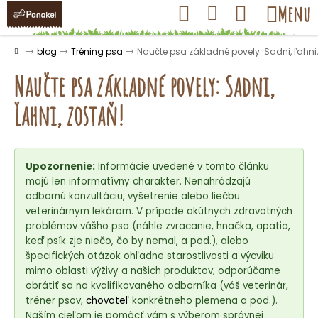
K
Prejsť
Hľadať
Nákupný
Menu
Prihlásenie
na
o
obsah
košík
Späť
Späť
š
Domov
blog
Tréning psa
Naučte psa základné povely: Sadni, ľahni,
í
Naučte psa základné povely: Sadni,
k
ľahni, zostaň!
Č
o
Upozornenie:
Informácie uvedené v tomto článku
p
majú len informatívny charakter. Nenahrádzajú
o
odbornú konzultáciu, vyšetrenie alebo liečbu
t
veterinárnym lekárom. V prípade akútnych zdravotných
r
problémov vášho psa (náhle zvracanie, hnačka, apatia,
keď psík zje niečo, čo by nemal, a pod.), alebo
e
špecifických otázok ohľadne starostlivosti a výcviku
b
mimo oblasti výživy a našich produktov, odporúčame
u
obrátiť sa na kvalifikovaného odborníka (váš veterinár,
j
tréner psov,
chovateľ
konkrétneho plemena a pod.).
Naším cieľom je pomôcť vám s výberom správnej