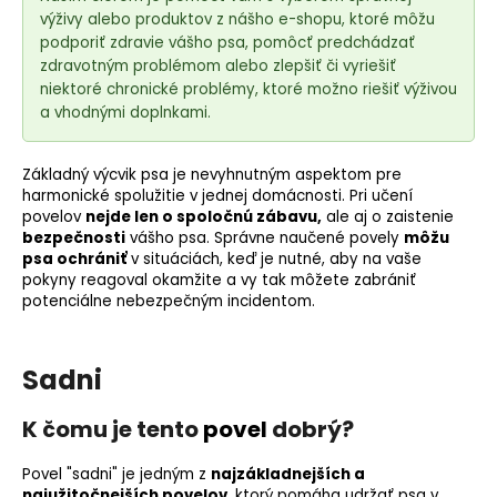
e
výživy alebo produktov z nášho e-shopu, ktoré môžu
t
podporiť zdravie vášho psa, pomôcť predchádzať
e
zdravotným problémom alebo zlepšiť či vyriešiť
n
niektoré chronické problémy, ktoré možno riešiť výživou
á
a vhodnými doplnkami.
j
s
Základný výcvik psa je nevyhnutným aspektom pre
harmonické spolužitie v jednej domácnosti. Pri učení
ť
povelov
nejde len o
spoločnú zábavu
,
ale aj o zaistenie
?
bezpečnosti
vášho psa. Správne naučené povely
môžu
psa ochrániť
v situáciách, keď je nutné, aby na vaše
pokyny reagoval okamžite a vy tak môžete zabrániť
potenciálne nebezpečným incidentom.
HĽADAŤ
Sadni
K čomu je tento
povel
dobrý?
O
d
Povel "sadni" je jedným z
najzákladnejších a
p
najužitočnejších povelov
, ktorý pomáha udržať psa v