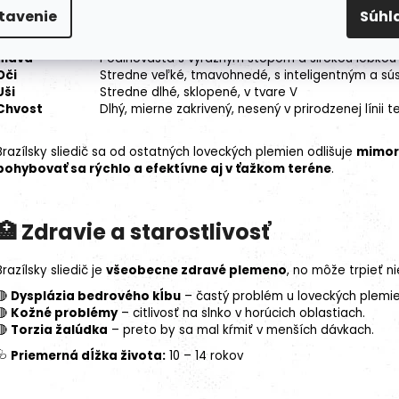
Telesná stavba
Svalnaté telo s dobre vyvinutým hrudníkom a dlh
tavenie
Súhl
Srsť
Krátka, hustá, hladká a priliehavá
Farby
Najčastejšie biela so žíhanými alebo čiernymi šk
Hlava
Podlhovastá s výrazným stopom a širokou lebkou
Oči
Stredne veľké, tmavohnedé, s inteligentným a 
Uši
Stredne dlhé, sklopené, v tvare V
Chvost
Dlhý, mierne zakrivený, nesený v prirodzenej línii t
Brazílsky sliedič sa od ostatných loveckých plemien odlišuje
mimor
pohybovať sa rýchlo a efektívne aj v ťažkom teréne
.
🏥
Zdravie a starostlivosť
Brazílsky sliedič je
všeobecne zdravé plemeno
, no môže trpieť n
🔴
Dysplázia bedrového kĺbu
– častý problém u loveckých plemie
🔴
Kožné problémy
– citlivosť na slnko v horúcich oblastiach.
🔴
Torzia žalúdka
– preto by sa mal kŕmiť v menších dávkach.
🩺
Priemerná dĺžka života:
10 – 14 rokov