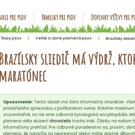
ule pre psov
Pamlsky pre psov
Doplnky výživy pre p
Čo potrebujete nájsť?
/ Rasy psov
Veľké a obrie plemená psov
Brazílsky slie
Brazílsky sliedič má výdrž, kt
HĽADAŤ
maratónec
Odporúčame
Upozornenie:
Tento obsah má čisto informačný charakter. Všet
priateľského sprievodcu v psíčkarskom svete. Robíme maximum p
zrozumiteľné, no nie sme odborná kynologická encyklopédia. Môž
plemena vidia skúsení
chovatelia
trochu inak. Články na našom 
informatívny prehľad. Pre odborné poradenstvo sa, prosím, obrá
plemena. Ak narazíte na nepresnosť alebo máte vlastné dlhoročn