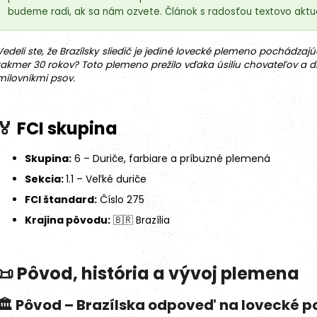
budeme radi, ak sa nám ozvete. Článok s radosťou textovo aktua
Vedeli ste, že Brazílsky sliedič je jediné lovecké
plemeno
pochádzajúc
takmer 30 rokov? Toto plemeno prežilo vďaka úsiliu chovateľov a d
milovníkmi psov.
🏅
FCI skupina
Skupina:
6 – Duriče, farbiare a príbuzné plemená
Sekcia:
1.1 – Veľké duriče
FCI štandard
:
Číslo 275
Krajina pôvodu:
🇧🇷 Brazília
18kg (2x9kg)
📜
Pôvod, história a vývoj plemena
🏛️ Pôvod – Brazílska odpoveď na lovecké p