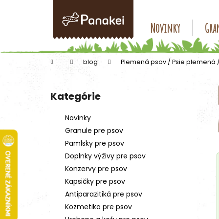
K
Prejsť
na
o
obsah
Späť
Späť
Novinky
Gran
š
do
do
í
k
obchodu
obchodu
Domov
blog
Plemená psov / Psie plemená 
B
o
Kategórie
Preskočiť
č
kategórie
n
Novinky
ý
Granule pre psov
p
Pamlsky pre psov
a
Doplnky výživy pre psov
n
Konzervy pre psov
e
Kapsičky pre psov
l
Antiparazitiká pre psov
Kozmetika pre psov