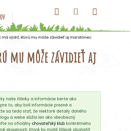
Hľadať
Nákupný
Prihlásenie
sov
Konzervy pre psov
Kapsičky pre psov
Antip
košík
dič má výdrž, ktorú mu môže závidieť aj maratónec
orú mu môže závidieť aj
ky naše články a informácie berte ako
re to, aby boli informácie presné a
e sa teda stať, že niektoré detaily daného
blogu a webe slúžia len ako všeobecný
ťte na oficiálny
chovateľský klub
konkrétneho
é skúsenosti, ktoré by mohli článok obohatiť,