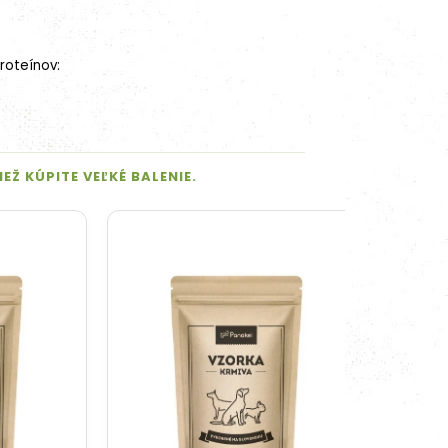
oteínov: