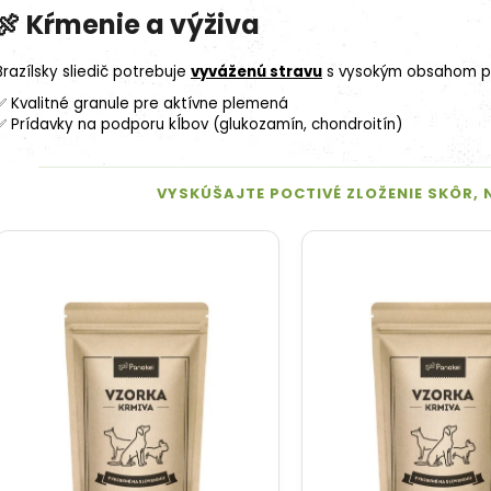
🍖
Kŕmenie a výživa
Brazílsky sliedič potrebuje
vyváženú stravu
s vysokým obsahom pr
✅ Kvalitné granule pre aktívne plemená
✅ Prídavky na podporu kĺbov (
glukozamín
, chondroitín)