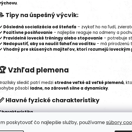
výchovu
.
📝 Tipy na úspešný výcvik:
✔️
Dôsledná
socializácia
od šteňaťa
– zvykať ho na ľudí, zvierat
✔️
Pozitívne posilňovanie
– najlepšie reaguje na odmeny a pochv
✔️
Pravidelné lovecké tréningy alebo
stopovanie
– potrebuje sti
✔️
Nedopustiť, aby sa naučil ťahať na vodítku
– má prirodzenú t
✔️
Vhodný pre skúsených majiteľov, ktorí rozumejú lovecký
🏆
Vzhľad plemena
Brazílsky sliedič patrí medzi
stredne veľké až veľké plemená
, kt
pohybe pôsobí
ladne, no zároveň silne a dynamicky
.
📏 Hlavné fyzické charakteristiky
Charakteristika
Veľkosť
Stredne veľký až veľký pes
om poskytovať čo najlepšie služby, používame
súbory coo
Výška
Psy: 62-67 cm, Sučky: 55-60 cm
Hmotnosť
Psy: 29-37 kg, Sučky: 20-30 kg