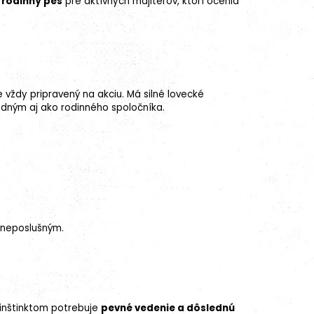
 rodinný pes
pre aktívnych majiteľov, ktorí ocenia
je vždy pripravený na akciu. Má silné lovecké
hodným aj ako rodinného spoločníka.
 neposlušným.
m inštinktom potrebuje
pevné vedenie a dôslednú