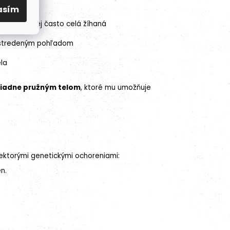
ými nohami
asím
vrnami, menej často celá žíhaná
sústredeným pohľadom
ela
iadne pružným telom
, ktoré mu umožňuje
iektorými genetickými ochoreniami:
n.