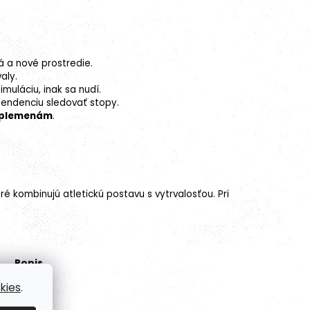
á a nové prostredie.
aly.
muláciu, inak sa nudí.
endenciu sledovať stopy.
m plemenám
.
oré kombinujú atletickú postavu s vytrvalosťou. Pri
Popis
kies
.