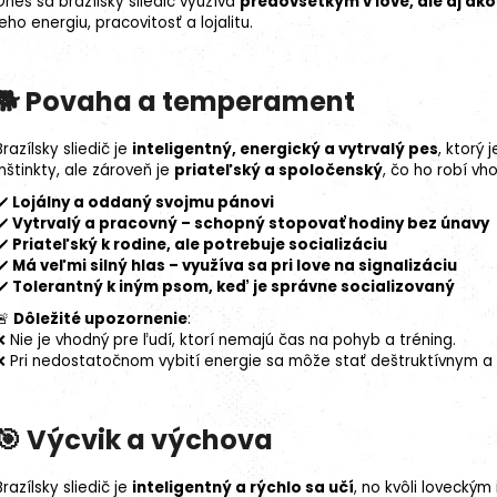
Dnes sa brazílsky sliedič využíva
predovšetkým v love, ale aj ako
jeho energiu, pracovitosť a lojalitu.
🐕
Povaha a temperament
Brazílsky sliedič je
inteligentný, energický a vytrvalý pes
, ktorý 
inštinkty, ale zároveň je
priateľský a spoločenský
, čo ho robí v
✔️
Lojálny a oddaný svojmu pánovi
✔️
Vytrvalý a pracovný – schopný stopovať hodiny bez únavy
✔️
Priateľský k rodine, ale potrebuje socializáciu
✔️
Má veľmi silný hlas – využíva sa pri love na signalizáciu
✔️
Tolerantný k iným psom, keď je správne socializovaný
🚨
Dôležité upozornenie
:
❌ Nie je vhodný pre ľudí, ktorí nemajú čas na pohyb a tréning.
❌ Pri nedostatočnom vybití energie sa môže stať deštruktívnym a
🎯
Výcvik a výchova
Brazílsky sliedič je
inteligentný a rýchlo sa učí
, no kvôli lovecký