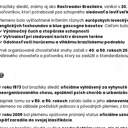
Brazílsky sliedič, známy aj ako
Rastreador Brasileiro
, vznikol v
20.
poľovníkov, ktorí potrebovali psa schopného
sledovať a loviť ve
Plemeno bolo vyšľachtené krížením rôznych
európskych lovecký
anglických foxhoundov a
blue
gascogne basetov
. Cieľom bolo
✔️
Výnimočný
čuch
a stopárske schopnosti
✔️
Vytrvalosť pri sledovaní koristi v drsnom teréne
✔️
Odolnosť voči horúcemu a vlhkému brazílskemu podnebiu
Prvé organizované chovateľské snahy začali v
40. a 50. rokoch 20
vášnivého chovateľa a poľovníka, ktorý sa zaslúžil o štandardizáci
💀
V
roku 1973
bol brazílsky sliedič
oficiálne vyhlásený za vyhynut
neorganizovaného chovu, epidémií psích chorôb a urbanizácie
Napriek tomu sa
v 80. a 90. rokoch
začalo úsilie o jeho
obnoveni
plemeno na základe preživších jedincov a pôvodných plemien, z kto
V
roku 2005
bol plemenu opätovne priznaný status
oficiálne uz
opäť zaradila do svojej klasifikácie
.