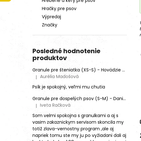
Hrebene a kefy pre psov
Hračky pre psov
Výpredaj
Značky
Posledné hodnotenie
produktov
Granule pre šteniatka (XS-S) - Hovädzie + Morčacie 4kg
Aurélia Madošová
|
Hodnotenie produktu je 5 z 5 hviezdičiek.
Psík je spokojný, veľmi mu chutia
Granule pre dospelých psov (S-M) - Daniel škvrnitý (SENSITIVE)
Iveta Račková
|
Hodnotenie produktu je 5 z 5 hviezdičiek.
Som velmi spokojna s granulkami a aj s
vasim zakaznickym servisom skoncila my
totiž zlava-vernostny program ,ale aj
napriek tomu ste my ju po vyžiadani dali aj