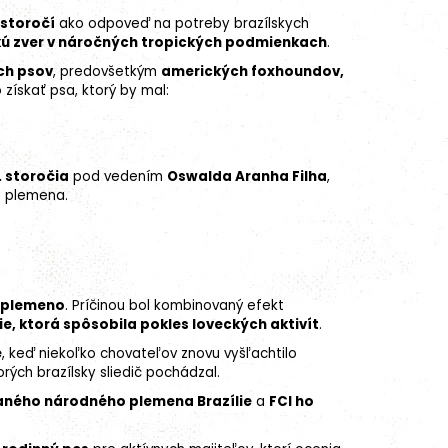
 storočí
ako odpoveď na potreby brazílskych
ľkú zver v náročných tropických podmienkach
.
ch psov
, predovšetkým
amerických foxhoundov,
 získať psa, ktorý by mal:
. storočia
pod vedením
Oswalda Aranha Filha
,
u plemena.
é plemeno
. Príčinou bol kombinovaný efekt
, ktorá spôsobila pokles loveckých aktivít
.
e
, keď niekoľko chovateľov znovu vyšľachtilo
rých brazílsky sliedič pochádzal.
naného národného plemena Brazílie
a
FCI ho