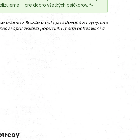
lizujeme – pre dobro všetkých psíčkarov. 🐾
e priamo z Brazílie a bolo považované za vyhynuté
nes si opäť získava popularitu medzi poľovníkmi a
otreby