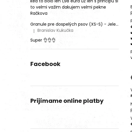
ked to bolo len 1,98 eura už len s principu si
to velmi važim dakujem velmi pekne
Račkova
Granule pre dospelých psov (XS-S) - Jeleň lesný (SENSITIVE) 9kg
Branislav Kukučka
|
Hodnotenie produktu je 5 z 5 hviezdičiek.
Super 👌👌👌
Facebook
Prijímame online platby