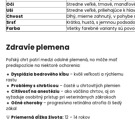
Oči
Stredne veľké, tmavé, mandľov
Uši
Stredne veľké, priliehajúce k hla
Chvost
Dlhý, mierne zahnutý, v pohybe
Srsť
Krátka, hustá, s jemnou podsad
Farba
Všetky farebné varianty sú povo
Zdravie plemena
Poľský chrt patrí medzi odolné plemená, no môže mať
predispozície na niektoré ochorenia:
🔸
Dysplázia bedrového kĺbu
– kvôli veľkosti a rýchlemu
rastu
🔸
Problémy s chrbticou
– časté u chrtovitých plemien
🔸
Citlivosť na anestéziu
– ako väčšina chrtov, aj on
vyžaduje osobitný prístup pri veterinárnych zákrokoch
🔸
Očné choroby
– progresívna retinálna atrofia či šedý
zákal
💡
Priemerná dĺžka života:
12 – 14 rokov