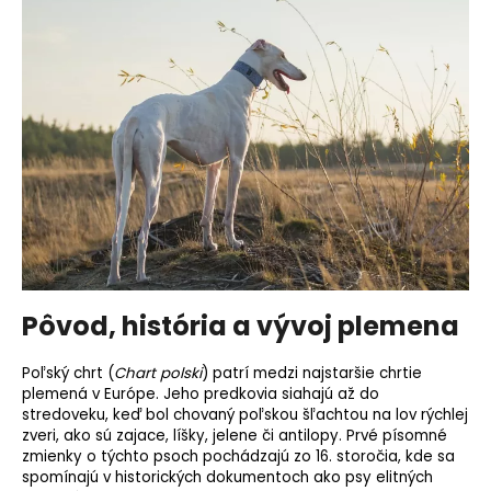
o
r
ú
č
a
m
e
Pôvod, história a vývoj plemena
Poľský chrt (
Chart polski
) patrí medzi najstaršie chrtie
plemená v Európe. Jeho predkovia siahajú až do
stredoveku, keď bol chovaný poľskou šľachtou na lov rýchlej
zveri, ako sú zajace, líšky, jelene či antilopy. Prvé písomné
zmienky o týchto psoch pochádzajú zo 16. storočia, kde sa
spomínajú v historických dokumentoch ako psy elitných