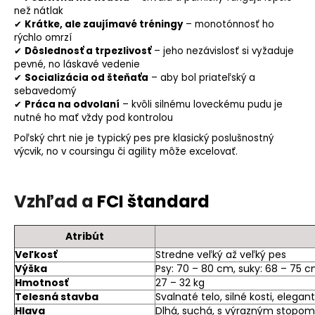
než nátlak
✔
Krátke, ale zaujímavé tréningy
– monotónnosť ho
rýchlo omrzí
✔
Dôslednosť a trpezlivosť
– jeho nezávislosť si vyžaduje
pevné, no láskavé vedenie
✔
Socializácia
od šteňaťa
– aby bol priateľský a
sebavedomý
✔
Práca na odvolaní
– kvôli silnému loveckému pudu je
nutné ho mať vždy pod kontrolou
Poľský chrt nie je typický pes pre klasický poslušnostný
výcvik, no v coursingu či
agility
môže excelovať.
Vzhľad a
FCI štandard
Atribút
Veľkosť
Stredne veľký až veľký pes
Výška
Psy: 70 – 80 cm, suky: 68 – 75 
Hmotnosť
27 – 32 kg
Telesná stavba
Svalnaté telo, silné kosti, elegant
Hlava
Dlhá, suchá, s výrazným stopom