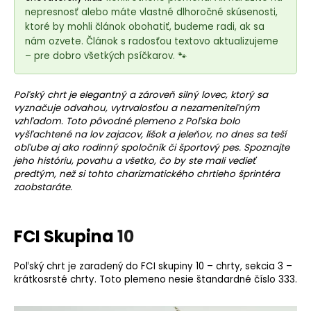
e
nepresnosť alebo máte vlastné dlhoročné skúsenosti,
t
ktoré by mohli článok obohatiť, budeme radi, ak sa
e
nám ozvete. Článok s radosťou textovo aktualizujeme
n
– pre dobro všetkých psíčkarov. 🐾
á
j
Poľský chrt je elegantný a zároveň silný lovec, ktorý sa
s
vyznačuje odvahou, vytrvalosťou a nezameniteľným
vzhľadom. Toto pôvodné
plemeno
z Poľska bolo
ť
vyšľachtené na lov zajacov, líšok a jeleňov, no dnes sa teší
?
obľube aj ako rodinný spoločník či športový pes. Spoznajte
jeho históriu, povahu a všetko, čo by ste mali vedieť
predtým, než si tohto charizmatického chrtieho šprintéra
zaobstaráte.
HĽADAŤ
FCI Skupina
10
Poľský chrt je zaradený do FCI skupiny 10 – chrty, sekcia 3 –
O
krátkosrsté chrty. Toto plemeno nesie štandardné číslo 333.
d
p