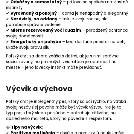
✔
Odvážny a samostatný
– pri love sa spolieha na vlastné
inštinkty
✔
Vyrovnaný a pokojný
– doma je nenápadný a elegantný
✔
Nezávislý, no oddaný
– miluje svoju rodinu, ale
potrebuje správne vedenie
✔
Mierne rezervovaný voči cudzím
– prirodzený ochranca
svojej domácnosti
✔
Energetický pri pohybe
– keď dostane priestor na beh,
ukáže svoju pravú silu
Poľský chrt sa dobre znáša s deťmi, ak je s nimi správne
socializovaný, no pri malých zvieratách je opatrnosť na
mieste – jeho lovecký inštinkt môže prevládnuť.
Výcvik a výchova
Poľský chrt je inteligentný pes, ktorý sa učí rýchlo, no vďaka
svojej nezávislej povahe môže byť výcvik výzvou. Nie je to
typ psa
, ktorý slepo poslúcha – potrebuje citlivého, no
dôsledného majiteľa, ktorý ho povedie s rešpektom.
🎯
Tipy na výcvik:
✔
Pozitívna
motivácia
– chvála a pamlsky fungujú lepšie