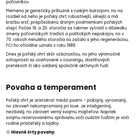
poľovníkov.
Plemeno je geneticky príbuzné s ruským barzojom, no na
rozdiel od neho je poľský chrt robustnejší, silnejší a má
kratšiu srsť, prispôsobenú drsným podmienkam poľských
stepí. Počas 19. a 20. storočia sa takmer vytratil v dôsledku
zmeny poľovníckych tradícií a politických nepokojov, no v
70. rokoch minulého storočia sa začalo s jeho regeneráciou.
FCI ho oficiálne uznala v roku 1989.
Dnes je poľský chrt skôr vzácnosťou, no jeho výnimočné
schopnosti sú oceňované v coursingu, dostihových
pretekoch či ako oddaný spoločník aktívnych ľudí.
Povaha a temperament
Poľský chrt je aristokrat medzi psami – pokojný, vyrovnaný,
no zároveň nekompromisný pri love. Je inteligentný,
nezávislý, no zároveň verný svojmu majiteľovi. Napriek
svojmu rezervovanému správaniu voči cudzím ľuďom je voči
rodine priateľský a lojálny.
💡
Hlavné črty povahy: