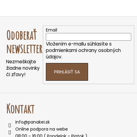
Z
á
Email
Odoberať
p
ä
Vložením e-mailu súhlasíte s
newsletter
t
podmienkami ochrany osobných
údajov.
i
Nezmeškajte
e
žiadne novinky
PRIHLÁSIŤ SA
či zľavy!
Kontakt
info
@
panakei.sk
Online podpora na webe
08:00 - 16:00 ( Pondelok - Piatok )