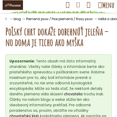
K
Prejsť
Hľadať
Nákupný
Menu
Prihlásenie
na
o
obsah
košík
Späť
Späť
š
Domov
blog
Plemená psov / Psie plemená / Rasy psov
Veľké a obr
í
Poľský chrt dokáže dobehnúť jeleňa –
k
no doma je ticho ako myška
Č
o
Upozornenie:
Tento obsah má čisto informačný
p
charakter. Všetky naše články a informácie berte ako
o
priateľského sprievodcu v psíčkarskom svete. Robíme
t
maximum pre to, aby boli informácie presné a
r
zrozumiteľné, no nie sme odborná kynologická
encyklopédia. Môže sa teda stať, že niektoré detaily
e
daného plemena vidia skúsení
chovatelia
trochu inak.
b
Články na našom blogu a webe slúžia len ako
u
všeobecný informatívny prehľad. Pre odborné
j
poradenstvo sa, prosím, obráťte na oficiálny
chovateľský klub
konkrétneho plemena. Ak narazíte na