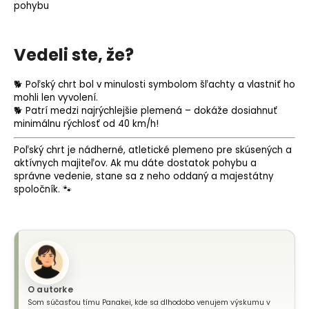
pohybu
Vedeli ste, že?
🐕 Poľský chrt bol v minulosti symbolom šľachty a vlastniť ho
mohli len vyvolení.
🐕 Patrí medzi najrýchlejšie plemená – dokáže dosiahnuť
minimálnu rýchlosť od 40 km/h!
Poľský chrt je nádherné, atletické plemeno pre skúsených a
aktívnych majiteľov. Ak mu dáte dostatok pohybu a
správne vedenie, stane sa z neho oddaný a majestátny
spoločník. 🐾
O autorke
Som súčasťou tímu Panakei, kde sa dlhodobo venujem výskumu v