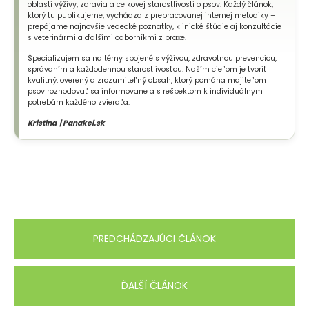
oblasti výživy, zdravia a celkovej starostlivosti o psov. Každý článok,
ktorý tu publikujeme, vychádza z prepracovanej internej metodiky –
prepájame najnovšie vedecké poznatky, klinické štúdie aj konzultácie
s veterinármi a ďalšími odborníkmi z praxe.
Špecializujem sa na témy spojené s výživou, zdravotnou prevenciou,
správaním a každodennou starostlivosťou. Naším cieľom je tvoriť
kvalitný, overený a zrozumiteľný obsah, ktorý pomáha majiteľom
psov rozhodovať sa informovane a s rešpektom k individuálnym
potrebám každého zvieraťa.
Kristína | Panakei.sk
PREDCHÁDZAJÚCI ČLÁNOK
ĎALŠÍ ČLÁNOK