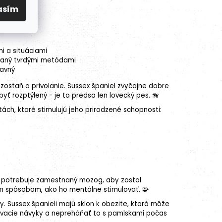
asím
y 🍖
i a situáciami
novaný tvrdými metódami
bavný
 zostaň a privolanie. Sussex španiel zvyčajne dobre
yť rozptýlený - je to predsa len lovecký pes. 🦮
tách, ktoré stimulujú jeho prirodzené schopnosti:
el potrebuje zamestnaný mozog, aby zostal
ým spôsobom, ako ho mentálne stimulovať. 🧩
 Sussex španieli majú sklon k obezite, ktorá môže
vovacie návyky a nepreháňať to s pamlskami počas