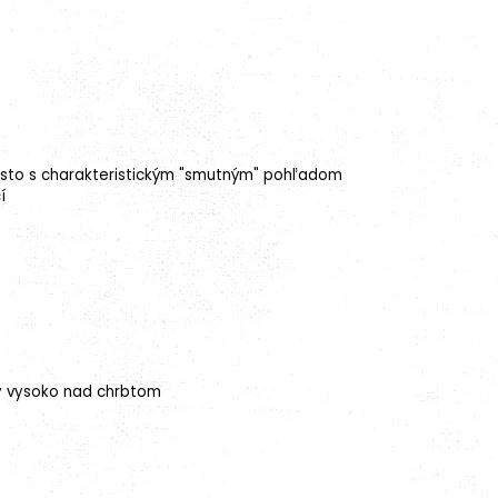
asto s charakteristickým "smutným" pohľadom
í
dy vysoko nad chrbtom