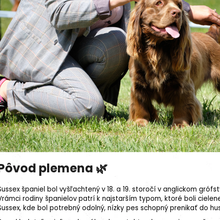
27kg (3x9kg)
Pôvod plemena 🌿
Sussex španiel bol vyšľachtený v 18. a 19. storočí v anglickom gróf
Vrámci rodiny španielov patrí k najstarším typom, ktoré boli cielen
Sussex, kde bol potrebný odolný, nízky pes schopný prenikať do hu