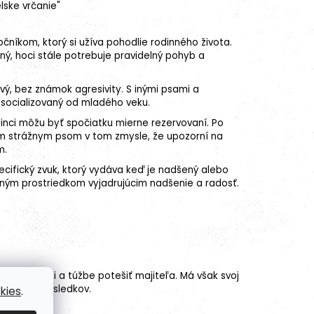
lske vrčanie"
íkom, ktorý si užíva pohodlie rodinného života.
jný, hoci stále potrebuje pravidelný pohyb a
avý, bez známok agresivity. S inými psami a
 socializovaný od mladého veku.
edinci môžu byť spočiatku mierne rezervovaní. Po
ým strážnym psom v tom zmysle, že upozorní na
m.
ecifický zvuk, ktorý vydáva keď je nadšený alebo
ačným prostriedkom vyjadrujúcim nadšenie a radosť.
nteligencii a túžbe potešiť majiteľa. Má však svoj
ajlepších výsledkov.
kies
.