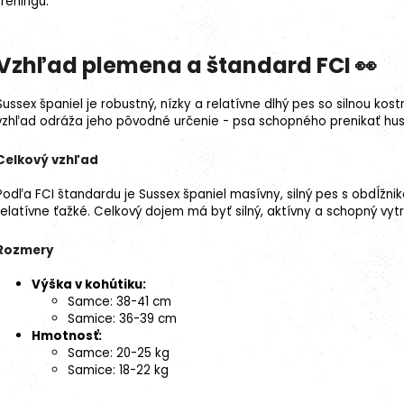
tréningu.
Vzhľad plemena a štandard FCI 👀
Sussex španiel je robustný, nízky a relatívne dlhý pes so silnou ko
vzhľad odráža jeho pôvodné určenie - psa schopného prenikať hu
Celkový vzhľad
Podľa FCI štandardu je Sussex španiel masívny, silný pes s obdĺžni
relatívne ťažké. Celkový dojem má byť silný, aktívny a schopný vytr
Rozmery
Výška v kohútiku
:
Samce: 38-41 cm
Samice: 36-39 cm
Hmotnosť:
Samce: 20-25 kg
Samice: 18-22 kg