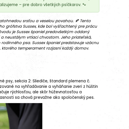
lizujeme – pre dobro všetkých psíčkarov. 🐾
zlatohnedou srsťou a veselou povahou. 🍂 Tento
o grófstva Sussex, kde bol vyšľachtený pre prácu
pôvodu je Sussex španiel predovšetkým oddaný
 a neustálym vrtiaci chvostom. Jeho priateľská,
 rodinného psa. Sussex španiel predstavuje vzácnu
ktorého temperament rozjasní každý domov.
né psy, sekcia 2: Sliediče,
štandard plemena
č.
zované na vyhľadávanie a vyháňanie zveri z húštin
načuje rýchlosťou, ale skôr húževnatosťou a
časnosti sa chová prevažne ako spoločenský pes.