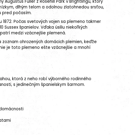
gustus Fuller z Rosehill Park v Brightlingu, ktorý
 nízkym, dlhým telom a odolnou zlatohnedou srsťou,
u pred počasím.
ku 1872. Počas svetových vojen sa plemeno takmer
10 Sussex španielov. Vďaka úsiliu niekoľkých
patrí medzi vzácnejšie plemená.
 na zoznam ohrozených domácich plemien, keďže
tánie je toto plemeno ešte vzácnejšie a mnohí
vahou, ktorá z neho robí výborného rodinného
anosti, s jedinečným španielskym šarmom.
i domácnosti
ratami