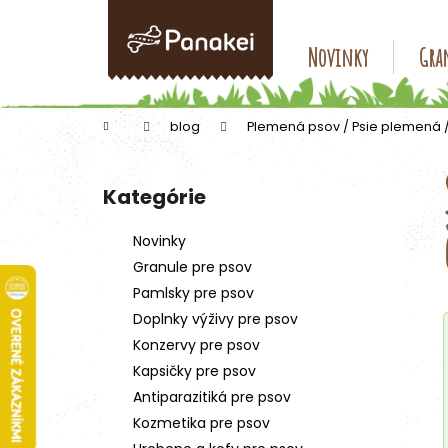
K
Prejsť
na
o
obsah
Späť
Späť
Novinky
Gran
š
do
do
í
k
obchodu
obchodu
Domov
blog
Plemená psov / Psie plemená 
B
o
Kategórie
Preskočiť
č
kategórie
n
Novinky
ý
Granule pre psov
p
Pamlsky pre psov
a
Doplnky výživy pre psov
n
Konzervy pre psov
e
Kapsičky pre psov
l
Antiparazitiká pre psov
Kozmetika pre psov