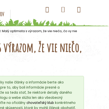
Hľadať
Nákupný
Prihlásenie
sov
Konzervy pre psov
Kapsičky pre psov
Antip
košík
: Malý optimista s výrazom, že vie niečo, čo vy nie
s výrazom, že vie niečo,
ky naše články a informácie berte ako
re to, aby boli informácie presné a
e sa teda stať, že niektoré detaily daného
blogu a webe slúžia len ako všeobecný
ťte na oficiálny
chovateľský klub
konkrétneho
é skúsenosti, ktoré by mohli článok obohatiť,