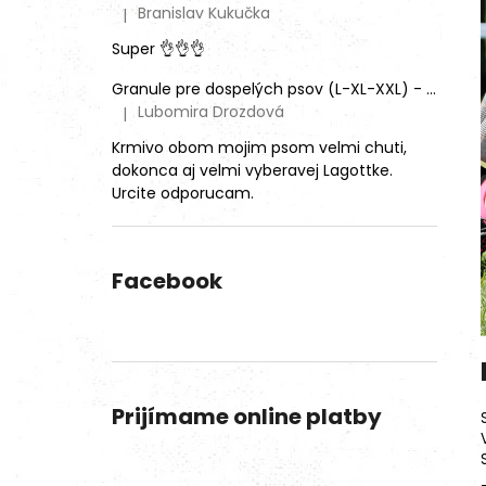
Branislav Kukučka
|
Hodnotenie produktu je 5 z 5 hviezdičiek.
Super 👌👌👌
Granule pre dospelých psov (L-XL-XXL) - Mix rôznych príchutí (3ks)
Lubomira Drozdová
|
Hodnotenie produktu je 5 z 5 hviezdičiek.
Krmivo obom mojim psom velmi chuti,
dokonca aj velmi vyberavej Lagottke.
Urcite odporucam.
Facebook
Prijímame online platby