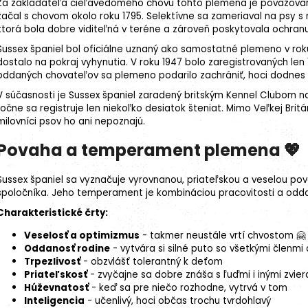
Za zakladateľa cieľavedomého chovu tohto plemena je považovaný Au
začal s chovom okolo roku 1795. Selektívne sa zameriaval na psy s
ktorá bola dobre viditeľná v teréne a zároveň poskytovala ochran
Sussex španiel bol oficiálne uznaný ako samostatné plemeno v ro
dostalo na pokraj vyhynutia. V roku 1947 bolo zaregistrovaných len 
oddaných chovateľov sa plemeno podarilo zachrániť, hoci dodnes 
V súčasnosti je Sussex španiel zaradený britským Kennel Clubom
ročne sa registruje len niekoľko desiatok šteniat. Mimo Veľkej Bri
milovníci psov ho ani nepoznajú.
Povaha a temperament plemena 💖
Sussex španiel sa vyznačuje vyrovnanou, priateľskou a veselou po
spoločníka. Jeho temperament je kombináciou pracovitosti a odd
Charakteristické črty:
Veselosť a optimizmus
- takmer neustále vrtí chvostom 🤗
Oddanosť rodine
- vytvára si silné puto so všetkými členm
Trpezlivosť
- obzvlášť tolerantný k deťom
Priateľskosť
- zvyčajne sa dobre znáša s ľuďmi i inými zvie
Húževnatosť
- keď sa pre niečo rozhodne, vytrvá v tom
Inteligencia
- učenlivý, hoci občas trochu tvrdohlavý