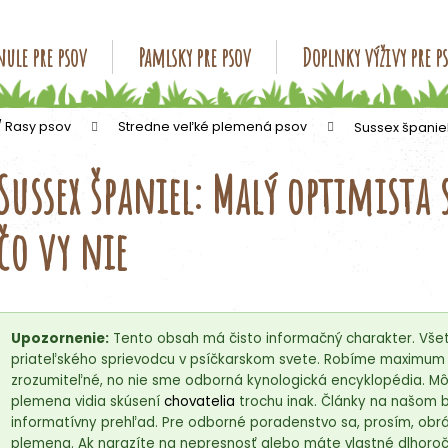
ule pre psov
Pamlsky pre psov
Doplnky výživy pre p
Čo potrebujete nájsť?
/ Rasy psov
Stredne veľké plemená psov
Sussex španiel
Sussex španiel: Malý optimista 
HĽADAŤ
čo vy nie
Odporúčame
Upozornenie:
Tento obsah má čisto informačný charakter. Všet
priateľského sprievodcu v psíčkarskom svete. Robíme maximum p
zrozumiteľné, no nie sme odborná kynologická encyklopédia. Môž
plemena vidia skúsení
chovatelia
trochu inak. Články na našom 
informatívny prehľad. Pre odborné poradenstvo sa, prosím, obrá
plemena. Ak narazíte na nepresnosť alebo máte vlastné dlhoročn