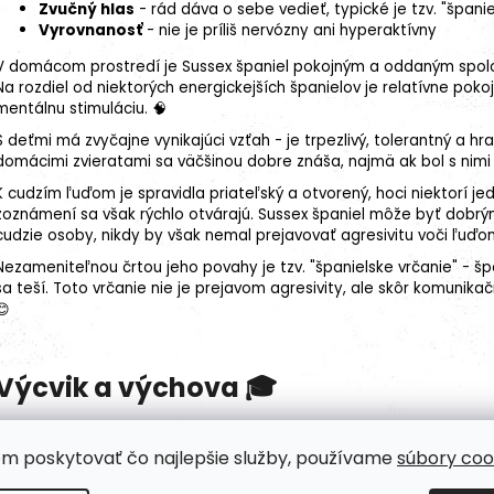
Zvučný hlas
- rád dáva o sebe vedieť, typické je tzv. "španie
Vyrovnanosť
- nie je príliš nervózny ani hyperaktívny
V domácom prostredí je Sussex španiel pokojným a oddaným spoločn
Na rozdiel od niektorých energickejších španielov je relatívne poko
mentálnu stimuláciu. 🧠
S deťmi má zvyčajne vynikajúci vzťah - je trpezlivý, tolerantný a hr
domácimi zvieratami sa väčšinou dobre znáša, najmä ak bol s nimi
K cudzím ľuďom je spravidla priateľský a otvorený, hoci niektorí j
zoznámení sa však rýchlo otvárajú. Sussex španiel môže byť dobr
cudzie osoby, nikdy by však nemal prejavovať agresivitu voči ľuďo
Nezameniteľnou črtou jeho povahy je tzv. "španielske vrčanie" - šp
sa teší. Toto vrčanie nie je prejavom agresivity, ale skôr komunik
😊
Výcvik a výchova 🎓
Výcvik Sussex španiela je zvyčajne príjemným procesom vďaka jeho i
vlastný charakter, ktorý je potrebné rešpektovať pre dosiahnutie n
om poskytovať čo najlepšie služby, používame
súbory coo
Odporúčané prístupy k výcviku: