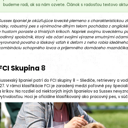
budeme radi, ak sa nám ozvete. Článok s radosťou textovo aktua
Sussex španiel je okúzľujúce lovecké
plemeno
s charakteristickou 
nízky, robustný pes s výnimočne dlhým telom pochádza z anglickéh
v hustom poraste a tŕnistých kríkoch. Napriek svojmu loveckému 
rodinný spoločník, ktorý vás očarí svojimi výrazne smutnými očami
vyrovnaná povaha a láskavý vzťah k deťom z neho robia ideálneho
kombináciu schopného lovca a príjemného domáceho maznáčika, 
18kg (2x9kg)
FCI Skupina
8
Sussexský španiel patrí do FCI skupiny 8 – Sliediče, retrievery a vod
127. V rámci klasifikácie FCI je zaradený medzi
poľovné psy
špeciali
a kríkov. Na rozdiel od niektorých iných španielov sa Sussex nevyz
vytrvalosťou. Hoci je oficiálne klasifikovaný ako
pracovný pes
, v sú