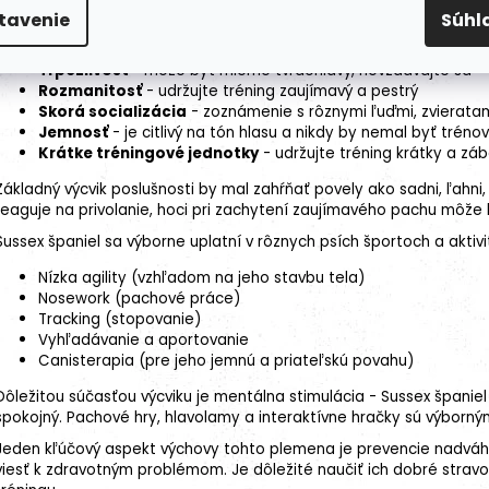
tavenie
Súhl
Pozitívne metódy
- reaguje najlepšie na odmeny a pochval
Konzistentnosť
- potrebuje jasné pravidlá a hranice
Trpezlivosť
- môže byť mierne tvrdohlavý, nevzdávajte sa
Rozmanitosť
- udržujte tréning zaujímavý a pestrý
Skorá
socializácia
- zoznámenie s rôznymi ľuďmi, zvieratam
Jemnosť
- je citlivý na tón hlasu a nikdy by nemal byť tré
Krátke tréningové jednotky
- udržujte tréning krátky a zá
Základný výcvik poslušnosti by mal zahŕňať povely ako sadni, ľahni,
reaguje na privolanie, hoci pri zachytení zaujímavého pachu môže b
Sussex španiel sa výborne uplatní v rôznych psích športoch a aktivi
Nízka
agility
(vzhľadom na jeho
stavbu tela
)
Nosework
(pachové práce)
Tracking (
stopovanie
)
Vyhľadávanie a
aportovanie
Canisterapia (pre jeho jemnú a priateľskú povahu)
Dôležitou súčasťou výcviku je mentálna stimulácia - Sussex špani
spokojný. Pachové hry, hlavolamy a interaktívne hračky sú výborn
Jeden kľúčový aspekt výchovy tohto plemena je prevencie nadváhy.
viesť k zdravotným problémom. Je dôležité naučiť ich dobré stra