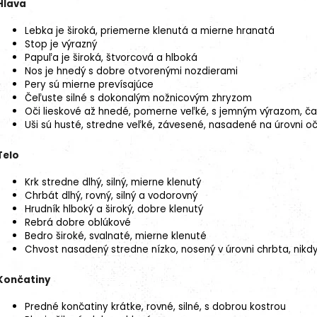
Hlava
Lebka je široká, priemerne klenutá a mierne hranatá
Stop je výrazný
Papuľa je široká, štvorcová a hlboká
Nos je hnedý s dobre otvorenými nozdierami
Pery sú mierne prevísajúce
Čeľuste silné s dokonalým nožnicovým zhryzom
Oči lieskové až hnedé, pomerne veľké, s jemným výrazom, č
Uši sú husté, stredne veľké, závesené, nasadené na úrovni oč
Telo
Krk stredne dlhý, silný, mierne klenutý
Chrbát dlhý, rovný, silný a vodorovný
Hrudník hlboký a široký, dobre klenutý
Rebrá dobre oblúkové
Bedro široké, svalnaté, mierne klenuté
Chvost nasadený stredne nízko, nosený v úrovni chrbta, nik
Končatiny
Predné končatiny krátke, rovné, silné, s dobrou kostrou