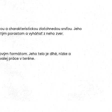
strou a charakteristickou zlatohnedou srsťou. Jeho
stým porastom a vyháňať z neho zver.
kovým formátom. Jeho telo je dlhé, nízke a
valej práce v teréne.