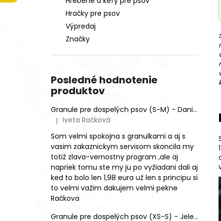
Hrebene a kefy pre psov
Hračky pre psov
Výpredaj
Značky
Posledné hodnotenie
produktov
Granule pre dospelých psov (S-M) - Daniel škvrnitý (SENSITIVE)
Iveta Račková
|
Hodnotenie produktu je 5 z 5 hviezdičiek.
Som velmi spokojna s granulkami a aj s
vasim zakaznickym servisom skoncila my
totiž zlava-vernostny program ,ale aj
napriek tomu ste my ju po vyžiadani dali aj
ked to bolo len 1,98 eura už len s principu si
to velmi važim dakujem velmi pekne
Račkova
Granule pre dospelých psov (XS-S) - Jeleň lesný (SENSITIVE) 9kg