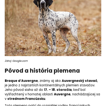
o
r
ú
č
a
m
e
Zdroj: Google.com
Pôvod a história plemena
Braque d’Auvergne
, známy aj ako
Auvergneský stavač
,
je jedno z najstarších kontinentálnych plemien stavačov.
Jeho pôvod siaha až do
17. – 18. storočia
, keď bol
vyšľachtený v hornatej oblasti
Auvergne
, nachádzajúcej sa
v
strednom Francúzsku
.
Toto plemeno patrí do rozsiahlej rodiny francúzskych