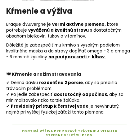
Kŕmenie a výživa
Braque d’Auvergne je
veľmi
aktívne plemeno,
ktoré
potrebuje
vyváženú a kvalitnú stravu
s dostatočným
obsahom bielkovín, tukov a vitamínov.
Dôležité je zabezpečiť mu krmivo s vysokým podielom
kvalitného mäska a do stravy dopĺňať omega - 3 a omega
- 6 mastné kyseliny
na podporu srsti
a
kĺbov.
🍽
Kŕmenie a režim stravovania
✔ Dennú dávku
rozdeliť na 2 porcie
, aby sa predišlo
tráviacim problémom.
✔ Po jedle zabezpečiť
dostatočný odpočinok
, aby sa
minimalizovalo riziko torzie žalúdka.
✔
Pravidelný prístup k čerstvej vode
je nevyhnutný,
najmä pri vyššej fyzickej záťaži tohto plemena.