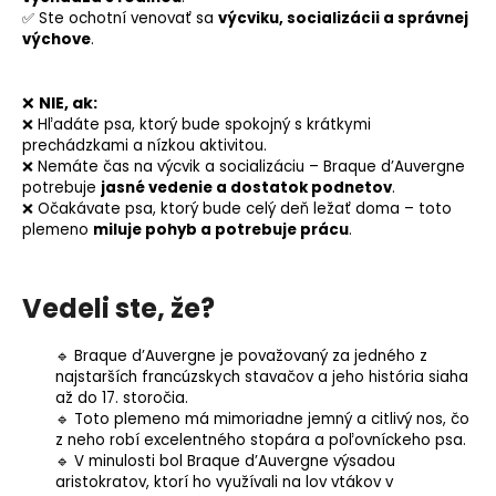
✅ Ste ochotní venovať sa
výcviku, socializácii a správnej
výchove
.
❌
NIE, ak:
❌ Hľadáte psa, ktorý bude spokojný s krátkymi
prechádzkami a nízkou aktivitou.
❌ Nemáte čas na výcvik a socializáciu – Braque d’Auvergne
potrebuje
jasné vedenie a dostatok podnetov
.
❌ Očakávate psa, ktorý bude celý deň ležať doma – toto
plemeno
miluje pohyb a potrebuje prácu
.
Vedeli ste, že?
🔹 Braque d’Auvergne je považovaný za jedného z
najstarších francúzskych stavačov a jeho história siaha
až do 17. storočia.
🔹 Toto plemeno má mimoriadne jemný a citlivý nos, čo
z neho robí excelentného stopára a poľovníckeho psa.
🔹 V minulosti bol Braque d’Auvergne výsadou
aristokratov, ktorí ho využívali na lov vtákov v