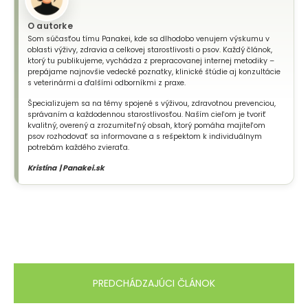
O autorke
Som súčasťou tímu Panakei, kde sa dlhodobo venujem výskumu v
oblasti výživy, zdravia a celkovej starostlivosti o psov. Každý článok,
ktorý tu publikujeme, vychádza z prepracovanej internej metodiky –
prepájame najnovšie vedecké poznatky, klinické štúdie aj konzultácie
s veterinármi a ďalšími odborníkmi z praxe.
Špecializujem sa na témy spojené s výživou, zdravotnou prevenciou,
správaním a každodennou starostlivosťou. Naším cieľom je tvoriť
kvalitný, overený a zrozumiteľný obsah, ktorý pomáha majiteľom
psov rozhodovať sa informovane a s rešpektom k individuálnym
potrebám každého zvieraťa.
Kristína | Panakei.sk
PREDCHÁDZAJÚCI ČLÁNOK