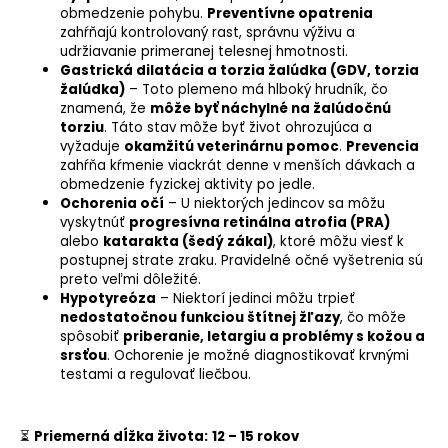
obmedzenie pohybu.
Preventívne opatrenia
zahŕňajú kontrolovaný rast, správnu výživu a
udržiavanie primeranej telesnej hmotnosti.
Gastrická dilatácia a torzia žalúdka (
GDV
, torzia
žalúdka)
– Toto plemeno má hlboký hrudník, čo
znamená, že
môže byť náchylné na žalúdočnú
torziu
. Táto stav môže byť život ohrozujúca a
vyžaduje
okamžitú veterinárnu pomoc
.
Prevencia
zahŕňa kŕmenie viackrát denne v menších dávkach a
obmedzenie fyzickej aktivity po jedle.
Ochorenia očí
– U niektorých jedincov sa môžu
vyskytnúť
progresívna retinálna atrofia (
PRA
)
alebo
katarakta (šedý zákal)
, ktoré môžu viesť k
postupnej strate zraku. Pravidelné očné vyšetrenia sú
preto veľmi dôležité.
Hypotyreóza
– Niektorí jedinci môžu trpieť
nedostatočnou funkciou štítnej žľazy
, čo môže
spôsobiť
priberanie, letargiu a problémy s kožou a
srsťou
. Ochorenie je možné diagnostikovať krvnými
testami a regulovať liečbou.
⏳
Priemerná dĺžka života:
12 – 15 rokov