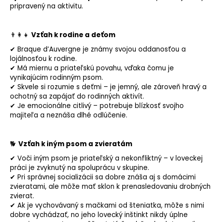
pripravený na aktivitu.
👨‍👩‍👧
Vzťah k rodine a deťom
✔ Braque d’Auvergne je známy svojou oddanosťou a
lojálnosťou k rodine.
✔ Má miernu a priateľskú povahu, vďaka čomu je
vynikajúcim rodinným psom.
✔ Skvele si rozumie s deťmi – je jemný, ale zároveň hravý a
ochotný sa zapájať do rodinných aktivít.
✔ Je emocionálne citlivý – potrebuje blízkosť svojho
majiteľa a neznáša dlhé odlúčenie.
🐕
Vzťah k iným psom a zvieratám
✔ Voči iným psom je priateľský a nekonfliktný – v loveckej
práci je zvyknutý na spoluprácu v skupine.
✔ Pri správnej socializácii sa dobre znáša aj s domácimi
zvieratami, ale môže mať sklon k prenasledovaniu drobných
zvierat.
✔ Ak je vychovávaný s mačkami od šteniatka, môže s nimi
dobre vychádzať, no jeho lovecký inštinkt nikdy úplne