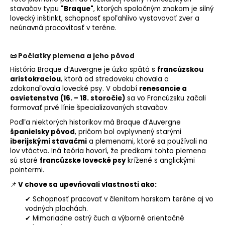
stavačov typu
"Braque"
, ktorých spoločným znakom je silný
lovecký inštinkt, schopnosť spoľahlivo vystavovať zver a
neúnavná pracovitosť v teréne.
📜 Počiatky plemena a jeho pôvod
História Braque d’Auvergne je úzko spätá s
francúzskou
aristokraciou
, ktorá od stredoveku chovala a
zdokonaľovala lovecké psy. V období
renesancie a
osvietenstva (16. – 18. storočie)
sa vo Francúzsku začali
formovať prvé línie špecializovaných stavačov.
Podľa niektorých historikov má Braque d’Auvergne
španielsky pôvod
, pričom bol ovplyvnený starými
iberijskými stavačmi
a plemenami, ktoré sa používali na
lov vtáctva. Iná teória hovorí, že predkami tohto plemena
sú staré
francúzske lovecké psy
krížené s anglickými
pointermi.
📌
V chove sa upevňovali vlastnosti ako:
✔ Schopnosť pracovať v členitom horskom teréne aj vo
vodných plochách.
✔ Mimoriadne ostrý
čuch
a výborné orientačné