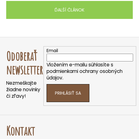
ĎALŠÍ ČLÁNOK
Z
á
Email
Odoberať
p
ä
Vložením e-mailu súhlasíte s
newsletter
t
podmienkami ochrany osobných
údajov.
i
Nezmeškajte
e
žiadne novinky
PRIHLÁSIŤ SA
či zľavy!
Kontakt