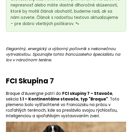
e
nepresnosť alebo máte vlastné dlhoročné skúsenosti,
t
ktoré by mohli článok obohatiť, budeme radi, ak sa
e
nám ozvete. Článok s radosťou textovo aktualizujeme
n
– pre dobro všetkých psíčkarov. 🐾
á
j
s
Elegantný, energický a výborný poľovník s nekonečnou
ť
vytrvalosťou. Spoznajte tohto francúzskeho špecialistu na
lov v náročnom teréne.
?
FCI Skupina
7
HĽADAŤ
Braque d’Auvergne patrí do
FCI skupiny 7 – Stavače
,
sekcia
1.1 – Kontinentálne stavače, typ "Braque"
. Toto
plemeno
bolo vyšľachtené vo Francúzsku na prácu v
rozľahlých terénoch, kde sa preslávilo svojou rýchlosťou,
inteligenciou a spoľahlivým vystavovaním zveri.
O
d
p