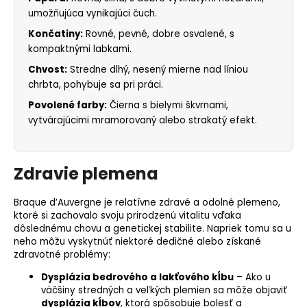
umožňujúca vynikajúci čuch.
Končatiny:
Rovné, pevné, dobre osvalené, s
kompaktnými labkami.
Chvost:
Stredne dlhý, nesený mierne nad líniou
chrbta, pohybuje sa pri práci.
Povolené farby:
Čierna s bielymi škvrnami,
vytvárajúcimi mramorovaný alebo strakatý efekt.
Zdravie plemena
Braque d’Auvergne je relatívne zdravé a odolné plemeno,
ktoré si zachovalo svoju prirodzenú vitalitu vďaka
dôslednému chovu a genetickej stabilite. Napriek tomu sa u
neho môžu vyskytnúť niektoré dedičné alebo získané
zdravotné problémy:
Dysplázia bedrového a lakťového kĺbu
– Ako u
väčšiny stredných a veľkých plemien sa môže objaviť
dysplázia kĺbov
, ktorá spôsobuje bolesť a