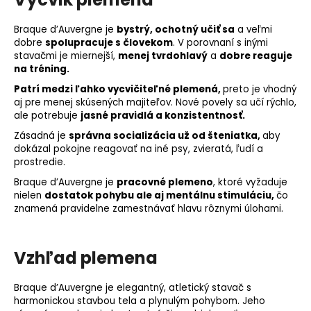
Braque d’Auvergne je
bystrý, ochotný učiť sa
a veľmi
dobre
spolupracuje s človekom
. V porovnaní s inými
stavačmi je miernejší,
menej tvrdohlavý
a
dobre reaguje
na tréning.
Patrí medzi ľahko vycvičiteľné plemená,
preto je vhodný
aj pre menej skúsených majiteľov. Nové povely sa učí rýchlo,
ale potrebuje
jasné pravidlá a konzistentnosť.
Zásadná je
správna
socializácia
už od šteniatka,
aby
dokázal pokojne reagovať na iné psy, zvieratá, ľudí a
prostredie.
Braque d’Auvergne je
pracovné plemeno
, ktoré vyžaduje
nielen
dostatok pohybu ale aj mentálnu stimuláciu,
čo
znamená pravidelne zamestnávať hlavu rôznymi úlohami.
Vzhľad plemena
Braque d’Auvergne je elegantný, atletický stavač s
harmonickou stavbou tela a plynulým pohybom. Jeho