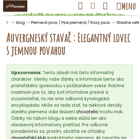
K
Prejsť
Hľadať
Nákupný
Menu
Prihlásenie
na
o
obsah
košík
Späť
Späť
š
Domov
blog
Plemená psov / Psie plemená / Rasy psov
Stredne veľ
í
Auvergneský stavač : Elegantný lovec
k
s jemnou povahou
Č
o
Upozornenie:
Tento obsah má čisto informačný
p
charakter. Všetky naše články a informácie berte ako
o
priateľského sprievodcu v psíčkarskom svete. Robíme
t
maximum pre to, aby boli informácie presné a
r
zrozumiteľné, no nie sme odborná kynologická
encyklopédia. Môže sa teda stať, že niektoré detaily
e
daného plemena vidia skúsení
chovatelia
trochu inak.
b
Články na našom blogu a webe slúžia len ako
u
všeobecný informatívny prehľad. Pre odborné
j
poradenstvo sa, prosím, obráťte na oficiálny
chovateľský klub
konkrétneho plemena. Ak narazíte na