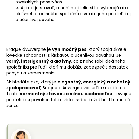
rozsiahlych panstvách.
🔹 Aj keď je stavač, mnohí majitelia si ho vyberajú ako
aktívneho rodinného spoločníka vďaka jeho priateľskej
a učenlivej povahe.
Braque d’Auvergne je
výnimočný pes
, ktorý spája skvelé
lovecké schopnosti s láskavou a učenlivou povahou. Je
verný, inteligentný a aktívny
, čo z neho robí ideálneho
spoločníka pre ľudí, ktorí mu dokážu zabezpečiť dostatok
pohybu a zamestnania.
Ak hľadáte psa, ktorý je
elegantný, energický a ochotný
spolupracovať
, Braque d’Auvergne vás určite nesklame.
Tento
šarmantný stavač so silnou osobnosťou
si svojou
priateľskou povahou ľahko získa srdce každého, kto mu dá
šancu.