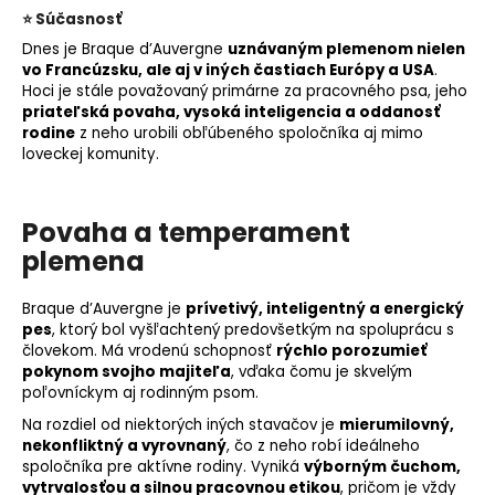
⭐ Súčasnosť
Dnes je Braque d’Auvergne
uznávaným plemenom nielen
vo Francúzsku, ale aj v iných častiach Európy a USA
.
Hoci je stále považovaný primárne za pracovného psa, jeho
priateľská povaha, vysoká inteligencia a oddanosť
rodine
z neho urobili obľúbeného spoločníka aj mimo
loveckej komunity.
Povaha a temperament
plemena
Braque d’Auvergne je
prívetivý, inteligentný a energický
pes
, ktorý bol vyšľachtený predovšetkým na spoluprácu s
človekom. Má vrodenú schopnosť
rýchlo porozumieť
pokynom svojho majiteľa
, vďaka čomu je skvelým
poľovníckym aj rodinným psom.
Na rozdiel od niektorých iných stavačov je
mierumilovný,
nekonfliktný a vyrovnaný
, čo z neho robí ideálneho
spoločníka pre aktívne rodiny. Vyniká
výborným čuchom,
vytrvalosťou a silnou pracovnou etikou
, pričom je vždy