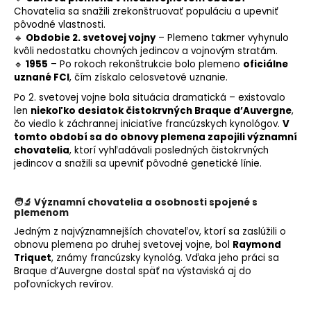
Chovatelia sa snažili zrekonštruovať populáciu a upevniť
pôvodné vlastnosti.
🔹
Obdobie 2. svetovej vojny
– Plemeno takmer vyhynulo
kvôli nedostatku chovných jedincov a vojnovým stratám.
🔹
1955
– Po rokoch rekonštrukcie bolo plemeno
oficiálne
uznané FCI
, čím získalo celosvetové uznanie.
Po 2. svetovej vojne bola situácia dramatická – existovalo
len
niekoľko desiatok čistokrvných Braque d’Auvergne
,
čo viedlo k záchrannej iniciatíve francúzskych
kynológov
.
V
tomto období sa do obnovy plemena zapojili významní
chovatelia
, ktorí vyhľadávali posledných čistokrvných
jedincov a snažili sa upevniť pôvodné genetické línie.
🧑‍🔬 Významní chovatelia a osobnosti spojené s
plemenom
Jedným z najvýznamnejších chovateľov, ktorí sa zaslúžili o
obnovu plemena po druhej svetovej vojne, bol
Raymond
Triquet
, známy francúzsky kynológ. Vďaka jeho práci sa
Braque d’Auvergne dostal späť na výstaviská aj do
poľovníckych revírov.