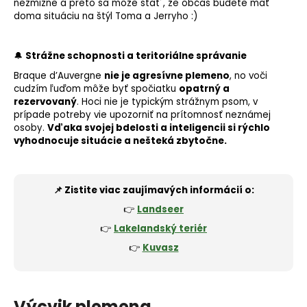
nezmizne a preto sa môže stat´, že občas budete mať
doma situáciu na štýl Toma a Jerryho :)
🔔
Strážne schopnosti a
teritoriálne správanie
Braque d’Auvergne
nie je agresívne plemeno
, no voči
cudzím ľuďom môže byť spočiatku
opatrný a
rezervovaný
. Hoci nie je typickým strážnym psom, v
prípade potreby vie upozorniť na prítomnosť neznámej
osoby.
Vďaka svojej bdelosti a inteligencii si rýchlo
vyhodnocuje situácie a nešteká zbytočne.
📌 Zistite viac zaujímavých informácií o:
👉
Landseer
👉
Lakelandský teriér
👉
Kuvasz
Výcvik plemena