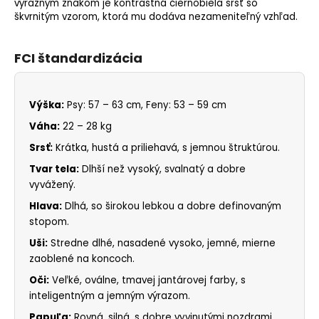
výrazným znakom je kontrastná čiernobiela srsť so
škvrnitým vzorom, ktorá mu dodáva nezameniteľný vzhľad.
FCI štandardizácia
Výška:
Psy: 57 – 63 cm, Feny: 53 – 59 cm
Váha:
22 – 28 kg
Srsť:
Krátka, hustá a priliehavá, s jemnou štruktúrou.
Tvar tela:
Dlhší než vysoký, svalnatý a dobre
vyvážený.
Hlava:
Dlhá, so širokou lebkou a dobre definovaným
stopom.
Uši:
Stredne dlhé, nasadené vysoko, jemné, mierne
zaoblené na koncoch.
Oči:
Veľké, oválne, tmavej jantárovej farby, s
inteligentným a jemným výrazom.
Papuľa:
Rovná, silná, s dobre vyvinutými nozdrami,