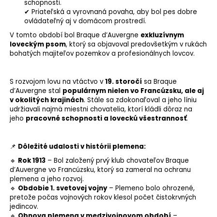
schopnosti.
✔ Priateľská a vyrovnaná povaha, aby bol pes dobre
ovládateľný aj v domácom prostredí.
V tomto období bol Braque d’Auvergne
exkluzívnym
loveckým psom
, ktorý sa objavoval predovšetkým v rukách
bohatých majiteľov pozemkov a profesionálnych lovcov.
S rozvojom lovu na vtáctvo v
19. storočí
sa Braque
d’Auvergne stal
populárnym nielen vo Francúzsku, ale aj
v okolitých krajinách
. Stále sa zdokonaľoval a jeho líniu
udržiavali najmä miestni chovatelia, ktorí kládli dôraz na
jeho
pracovné schopnosti a loveckú všestrannosť
.
📌
Dôležité udalosti v histórii plemena:
🔹
Rok 1913
– Bol založený prvý klub chovateľov Braque
d’Auvergne vo Francúzsku, ktorý sa zameral na ochranu
plemena a jeho rozvoj.
🔹
Obdobie 1. svetovej vojny
– Plemeno bolo ohrozené,
pretože počas vojnových rokov klesol počet čistokrvných
jedincov.
🔹
Obnova plemena v medzivojnovom období
–