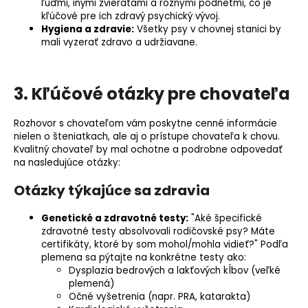
ľuďmi, inými zvieratami a rôznymi podnetmi, čo je
kľúčové pre ich zdravý psychický vývoj.
Hygiena a zdravie:
Všetky psy v chovnej stanici by
mali vyzerať zdravo a udržiavane.
3. Kľúčové otázky pre chovateľa
Rozhovor s chovateľom vám poskytne cenné informácie
nielen o šteniatkach, ale aj o prístupe chovateľa k chovu.
Kvalitný chovateľ by mal ochotne a podrobne odpovedať
na nasledujúce otázky:
Otázky týkajúce sa zdravia
Genetické a zdravotné testy:
"Aké špecifické
zdravotné testy absolvovali rodičovské psy? Máte
certifikáty, ktoré by som mohol/mohla vidieť?" Podľa
plemena sa pýtajte na konkrétne testy ako:
Dysplazia bedrových a lakťových kĺbov (veľké
plemená)
Očné vyšetrenia (napr.
PRA
, katarakta)