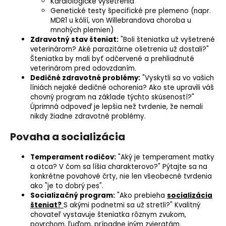
Kardiologické vyšetrenia
Genetické testy špecifické pre plemeno (napr.
MDR1 u kólií, von Willebrandova choroba u
mnohých plemien)
Zdravotný stav šteniat:
"Boli šteniatka už vyšetrené
veterinárom? Aké parazitárne ošetrenia už dostali?"
Šteniatka by mali byť odčervené a prehliadnuté
veterinárom pred odovzdaním.
Dedičné zdravotné problémy:
"Vyskytli sa vo vašich
líniách nejaké dedičné ochorenia? Ako ste upravili váš
chovný program na základe týchto skúseností?"
Úprimná odpoveď je lepšia než tvrdenie, že nemali
nikdy žiadne zdravotné problémy.
Povaha a socializácia
Temperament rodičov:
"Aký je temperament matky
a otca? V čom sa líšia charakterovo?" Pýtajte sa na
konkrétne povahové črty, nie len všeobecné tvrdenia
ako "je to dobrý pes".
Socializačný program:
"Ako prebieha
socializácia
šteniat?
S akými podnetmi sa už stretli?" Kvalitný
chovateľ vystavuje šteniatka rôznym zvukom,
povrchom, ľuďom, prípadne iným zvieratám.