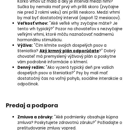
Koľko vrhov už mala a aký je interval medzi nimi?"
Sučka
by nemala mať prvý
vrh
príliš skoro (zvyčajne
nie pred 2 rokmi veku) ani príliš neskoro. Medzi vrhmi
by mal byť dostatočný interval (aspoň 12 mesiacov).
Veľkosť vrhov:
"Aké veľké vrhy zvyčajne máte? Je
tento vrh typický?" Pozor na chovateľov s nezvyčajne
veľkými vrhmi, ktoré môžu naznačovať nadmernú
hormonálnu stimuláciu.
Výživa:
"Čím kŕmite svojich dospelých psov a
šteniatka?
Aký krmný plán odporúčate
?" Dobrý
chovateľ má premyslený výživový plán a poskytne
vám podrobné informácie o kŕmení.
Denný režim:
"Ako vyzerá typický deň pre vašich
dospelých psov a šteniatka?" Psy by mali mať
dostatočný čas na voľný pohyb, sociálne interakcie a
odpočinok.
Predaj a podpora
Zmluva a záruky:
"Aké podmienky obsahuje kúpna
zmluva? Poskytujete zdravotnú záruku?" Požiadajte o
preštudovanie zmluvy vopred.