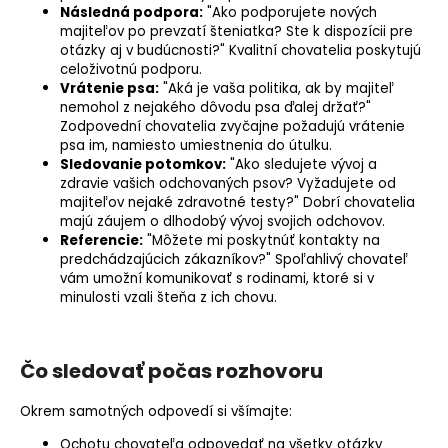
Následná podpora:
"Ako podporujete nových
majiteľov po prevzatí šteniatka? Ste k dispozícii pre
otázky aj v budúcnosti?" Kvalitní chovatelia poskytujú
celoživotnú podporu.
Vrátenie psa:
"Aká je vaša politika, ak by majiteľ
nemohol z nejakého dôvodu psa ďalej držať?"
Zodpovední chovatelia zvyčajne požadujú vrátenie
psa im, namiesto umiestnenia do útulku.
Sledovanie potomkov:
"Ako sledujete vývoj a
zdravie vašich odchovaných psov? Vyžadujete od
majiteľov nejaké zdravotné testy?" Dobrí chovatelia
majú záujem o dlhodobý vývoj svojich odchovov.
Referencie:
"Môžete mi poskytnúť kontakty na
predchádzajúcich zákazníkov?" Spoľahlivý chovateľ
vám umožní komunikovať s rodinami, ktoré si v
minulosti vzali šteňa z ich chovu.
Čo sledovať počas rozhovoru
Okrem samotných odpovedí si všímajte:
Ochotu chovateľa odpovedať na všetky otázky