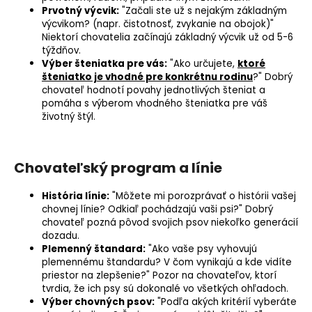
Prvotný výcvik:
"Začali ste už s nejakým základným
výcvikom? (napr. čistotnosť, zvykanie na obojok)"
Niektorí chovatelia začínajú základný výcvik už od 5-6
týždňov.
Výber šteniatka pre vás:
"Ako určujete,
ktoré
šteniatko je vhodné pre konkrétnu rodinu
?" Dobrý
chovateľ hodnotí povahy jednotlivých šteniat a
pomáha s výberom vhodného šteniatka pre váš
životný štýl.
Chovateľský program a línie
História línie:
"Môžete mi porozprávať o histórii vašej
chovnej línie? Odkiaľ pochádzajú vaši psi?" Dobrý
chovateľ pozná pôvod svojich psov niekoľko generácií
dozadu.
Plemenný štandard
:
"Ako vaše psy vyhovujú
plemennému štandardu? V čom vynikajú a kde vidíte
priestor na zlepšenie?" Pozor na chovateľov, ktorí
tvrdia, že ich psy sú dokonalé vo všetkých ohľadoch.
Výber chovných psov:
"Podľa akých kritérií vyberáte