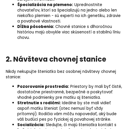
Špecializácia na
plemeno
:
Uprednostnite
chovateľov, ktorí sa špecializujú na jedno alebo len
niekoľko plemien - sú experti na ich genetiku, zdravie
a povahové vlastnosti.
Dĺžka pôsobenia:
Chovné stanice s dlhoročnou
históriou majú obvykle viac skúseností a stabilnú líniu
chovu.
2. Návšteva chovnej stanice
Nikdy nekupujte šteniatko bez osobnej návštevy chovnej
stanice:
Pozorovanie prostredia:
Priestory by mali byť čisté,
dostatočne priestranné, bezpečné a poskytovať
vhodné podmienky pre matku aj šteniatka.
Stretnutie s rodičmi:
Ideálne by ste mali vidieť
aspoň matku šteniat (otec nemusí byť vždy
prítomný). Rodičia vám môžu napovedať, aký bude
váš budúci pes po fyzickej aj povahovej stránke.
Socializácia
:
Sledujte, či majú šteniatka kontakt s