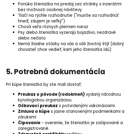
Ponúka šteniatka na predaj cez stránky s inzerátmi
bez možnosti osobnej návštevy
Tlačí na rýchle rozhodnutie ("musíte sa rozhodnúť
hneď, záujem je veľký")
Chová veľa rôznych plemien naraz
Psy alebo šteniatka vyzerajú bojazlivo, nezdravé
alebo nečisto
Nemá žiadne otázky na vás a váš životný štýl (dobrý
chovateľ chce vedieť, kam jeho šteniatka idú)
5. Potrebná dokumentácia
Pri kúpe šteniatka by ste mali dostať:
Preukaz o pôvode (
rodokmeň
)
vydaný národnou
kynologickou organizáciou
Očkovací preukaz
s potvrdenými vakcináciami
Zmluva o kúpe
s jasne stanovenými podmienkami a
zárukami
Čipovanie
- overenie, že šteniatko je začipované a
zaregistrované