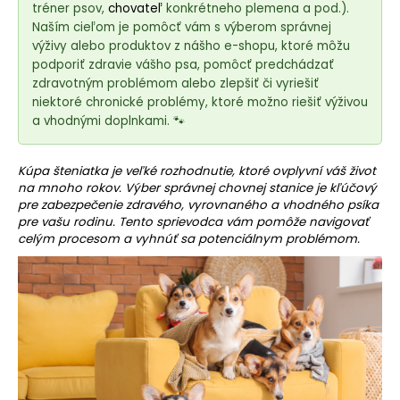
e
tréner psov,
chovateľ
konkrétneho plemena a pod.).
t
Naším cieľom je pomôcť vám s výberom správnej
e
výživy alebo produktov z nášho e-shopu, ktoré môžu
podporiť zdravie vášho psa, pomôcť predchádzať
n
zdravotným problémom alebo zlepšiť či vyriešiť
á
niektoré chronické problémy, ktoré možno riešiť výživou
j
a vhodnými doplnkami. 🐾
s
ť
Kúpa šteniatka je veľké rozhodnutie, ktoré ovplyvní váš život
?
na mnoho rokov. Výber správnej chovnej stanice je kľúčový
pre zabezpečenie zdravého, vyrovnaného a vhodného psíka
pre vašu rodinu. Tento sprievodca vám pomôže navigovať
celým procesom a vyhnúť sa potenciálnym problémom.
HĽADAŤ
O
d
p