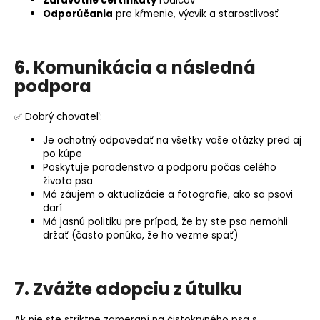
Zdravotné certifikáty
rodičov
Odporúčania
pre kŕmenie, výcvik a starostlivosť
6. Komunikácia a následná
podpora
✅ Dobrý chovateľ:
Je ochotný odpovedať na všetky vaše otázky pred aj
po kúpe
Poskytuje poradenstvo a podporu počas celého
života psa
Má záujem o aktualizácie a fotografie, ako sa psovi
darí
Má jasnú politiku pre prípad, že by ste psa nemohli
držať (často ponúka, že ho vezme späť)
7. Zvážte adopciu z útulku
Ak nie ste striktne zameraní na čistokrvného psa s