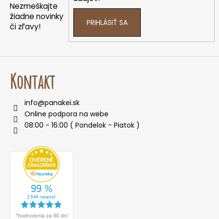
i
Nezmeškajte
e
žiadne novinky
PRIHLÁSIŤ SA
či zľavy!
Kontakt
info
@
panakei.sk
Online podpora na webe
08:00 - 16:00 ( Pondelok - Piatok )