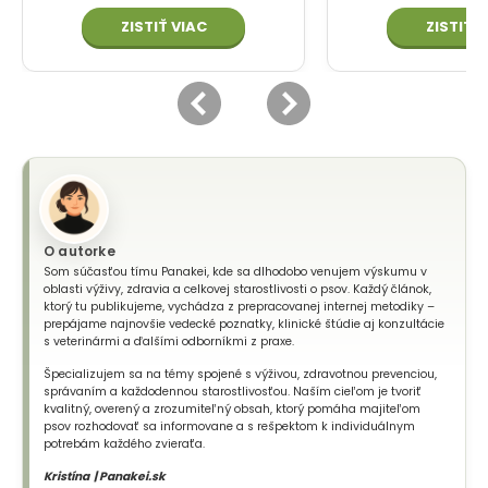
O autorke
Som súčasťou tímu Panakei, kde sa dlhodobo venujem výskumu v
oblasti výživy, zdravia a celkovej starostlivosti o psov. Každý článok,
ktorý tu publikujeme, vychádza z prepracovanej internej metodiky –
prepájame najnovšie vedecké poznatky, klinické štúdie aj konzultácie
s veterinármi a ďalšími odborníkmi z praxe.
Špecializujem sa na témy spojené s výživou, zdravotnou prevenciou,
správaním a každodennou starostlivosťou. Naším cieľom je tvoriť
kvalitný, overený a zrozumiteľný obsah, ktorý pomáha majiteľom
psov rozhodovať sa informovane a s rešpektom k individuálnym
potrebám každého zvieraťa.
Kristína | Panakei.sk