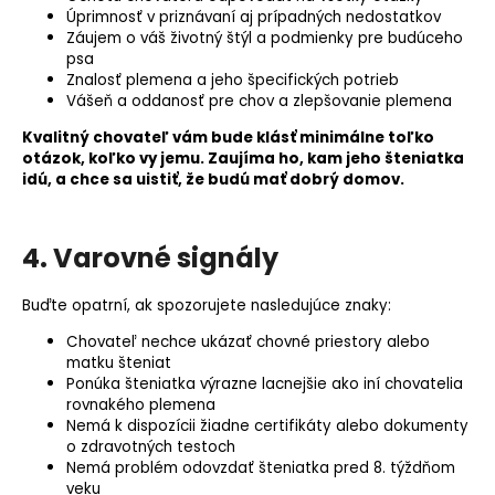
Úprimnosť v priznávaní aj prípadných nedostatkov
Záujem o váš životný štýl a podmienky pre budúceho
psa
Znalosť plemena a jeho špecifických potrieb
Vášeň a oddanosť pre chov a zlepšovanie plemena
Kvalitný chovateľ vám bude klásť minimálne toľko
otázok, koľko vy jemu. Zaujíma ho, kam jeho šteniatka
idú, a chce sa uistiť, že budú mať dobrý domov.
4. Varovné signály
Buďte opatrní, ak spozorujete nasledujúce znaky:
Chovateľ nechce ukázať chovné priestory alebo
matku šteniat
Ponúka šteniatka výrazne lacnejšie ako iní chovatelia
rovnakého plemena
Nemá k dispozícii žiadne certifikáty alebo dokumenty
o zdravotných testoch
Nemá problém odovzdať šteniatka pred 8. týždňom
veku