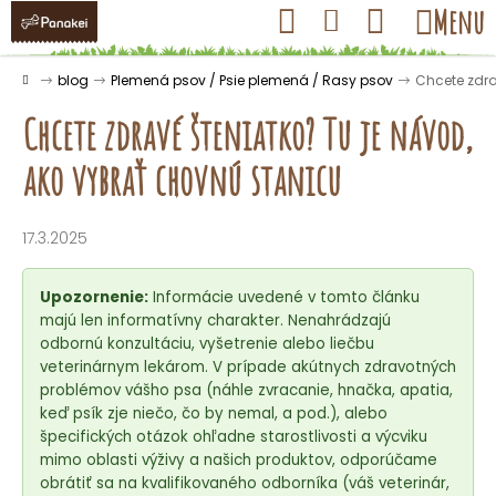
K
Prejsť
Hľadať
Nákupný
Menu
Prihlásenie
na
o
obsah
košík
Späť
Späť
š
Domov
blog
Plemená psov / Psie plemená / Rasy psov
Chcete zdra
í
Chcete zdravé šteniatko? Tu je návod,
k
ako vybrať chovnú stanicu
Č
o
17.3.2025
p
o
Upozornenie:
Informácie uvedené v tomto článku
t
majú len informatívny charakter. Nenahrádzajú
odbornú konzultáciu, vyšetrenie alebo liečbu
r
veterinárnym lekárom. V prípade akútnych zdravotných
e
problémov vášho psa (náhle zvracanie, hnačka, apatia,
b
keď psík zje niečo, čo by nemal, a pod.), alebo
u
špecifických otázok ohľadne starostlivosti a výcviku
mimo oblasti výživy a našich produktov, odporúčame
j
obrátiť sa na kvalifikovaného odborníka (váš veterinár,