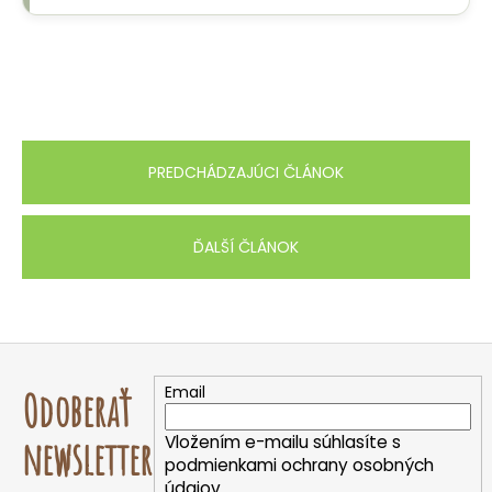
PREDCHÁDZAJÚCI ČLÁNOK
ĎALŠÍ ČLÁNOK
Z
á
Email
Odoberať
p
ä
Vložením e-mailu súhlasíte s
newsletter
t
podmienkami ochrany osobných
údajov.