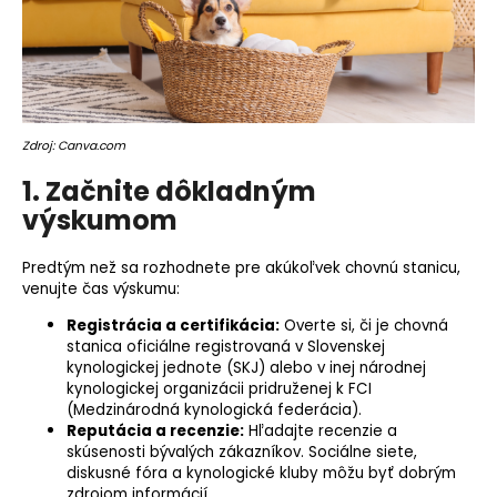
o
r
ú
č
a
m
Zdroj: Canva.com
e
1. Začnite dôkladným
výskumom
Predtým než sa rozhodnete pre akúkoľvek chovnú stanicu,
venujte čas výskumu:
Registrácia a certifikácia:
Overte si, či je chovná
stanica oficiálne registrovaná v Slovenskej
kynologickej jednote (SKJ) alebo v inej národnej
kynologickej organizácii pridruženej k FCI
(Medzinárodná kynologická federácia).
Reputácia a recenzie:
Hľadajte recenzie a
skúsenosti bývalých zákazníkov. Sociálne siete,
diskusné fóra a kynologické kluby môžu byť dobrým
zdrojom informácií.