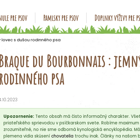
ule pre psov
Pamlsky pre psov
Doplnky výživy pre p
Čo potrebujete nájsť?
 lovec s dušou rodinného psa
Braque du Bourbonnais : jemný
HĽADAŤ
rodinného psa
Odporúčame
4.10.2023
Upozornenie:
Tento obsah má čisto informačný charakter. Všet
priateľského sprievodcu v psíčkarskom svete. Robíme maximum p
zrozumiteľné, no nie sme odborná kynologická encyklopédia. Môž
plemena vidia skúsení
chovatelia
trochu inak. Články na našom 