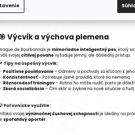
🐕 Vzťah k iným psom a zvieratám
tavenie
Súhl
Hoci je prirodzeným lovcom, pri správnej socializácii sa dokáže
pri
môže vnímať ako korisť, preto je dôležité ich zoznamovanie pod 
🎯 Výcvik a výchova plemena
Braque de Bourbonnais je
mimoriadne inteligentný pes
, ktorý s
kvôli svojej
citlivej povahe
vyžaduje jemný, ale dôsledný prístup.
📌 Tipy na úspešný výcvik:
✅
Pozitívne posilňovanie
– Odmeny a pochvaly sú kľúčom k jeho
✅
Konzistentnosť
– Potrebuje jasné pravidlá, ktoré sa nemenia.
✅
Rôznorodosť tréningov
– Rutina ho môže nudiť, preto je dôležit
✅
Skorá
socializácia
– Čím skôr si zvykne na nové situácie a ľudí
💡 Poľovnícke využitie:
Vďaka svojej
výnimočnej čuchovej schopnosti
je ideálny na prá
je
spoľahlivý aportér
.