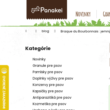
K
Prejsť
na
o
obsah
Späť
Späť
Novinky
Gran
š
do
do
í
k
obchodu
obchodu
Domov
blog
Braque du Bourbonnais : jemný
B
o
Kategórie
Preskočiť
č
kategórie
n
Novinky
ý
Granule pre psov
p
Pamlsky pre psov
a
Doplnky výživy pre psov
n
Konzervy pre psov
e
Kapsičky pre psov
l
Antiparazitiká pre psov
Kozmetika pre psov