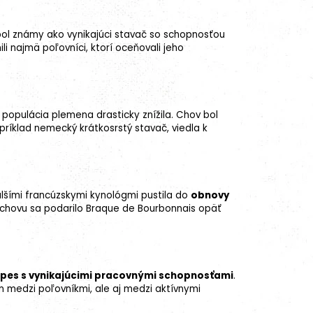
ď bol známy ako vynikajúci stavač so schopnosťou
i najmä poľovníci, ktorí oceňovali jeho
a populácia plemena drasticky znížila. Chov bol
ríklad nemecký krátkosrstý stavač, viedla k
lšími francúzskymi kynológmi pustila do
obnovy
 chovu sa podarilo Braque de Bourbonnais opäť
 pes s vynikajúcimi pracovnými schopnosťami
.
en medzi poľovníkmi, ale aj medzi aktívnymi