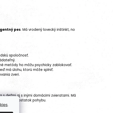
igentný pes
. Má vrodený lovecký inštinkt, no
udskú spoločnosť.
ádateľný.
rsné metódy ho môžu psychicky zablokovať.
keď má úlohu, ktorú môže splniť.
vania zveri.
a s deťmi aj s inými domácimi zvieratami. Má
pokiaľ má dostatok pohybu.
kies
.