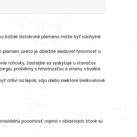
ako každé čistokrvné plemeno môže byť náchylné
 plemien, preto je dôležité sledovať hmotnosť a
e rohovky, častejšie sa vyskytuje u stavačov.
etargiu, problémy s hmotnosťou a zmeny v kvalite
yť citliví na lepok, sóju alebo niektoré bielkovinové
ravidelnú pozornosť, najmä v oblastiach, ktoré sú