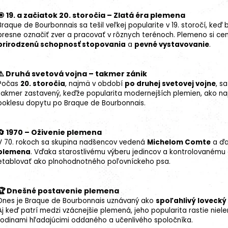
🎯 19. a začiatok 20. storočia – Zlatá éra plemena
Braque de Bourbonnais sa tešil veľkej popularite v 19. storočí, ke
presne označiť zver a pracovať v rôznych terénoch. Plemeno si cenil
prirodzenú schopnosť stopovania
a
pevné vystavovanie
.
⚠️ Druhá svetová vojna – takmer zánik
Počas
20. storočia
, najmä v období
po druhej svetovej vojne
, s
takmer zastavený, keďže popularita modernejších plemien, ako nap
poklesu dopytu po Braque de Bourbonnais.
🔄 1970 – Oživenie plemena
V 70. rokoch sa skupina nadšencov vedená
Michelom Comte
a ďa
plemena
. Vďaka starostlivému výberu jedincov a kontrolovanému
etablovať ako plnohodnotného poľovníckeho psa.
🏆 Dnešné postavenie plemena
Dnes je Braque de Bourbonnais uznávaný ako
spoľahlivý lovecký
Aj keď patrí medzi vzácnejšie plemená, jeho popularita rastie niel
rodinami hľadajúcimi oddaného a učenlivého spoločníka.