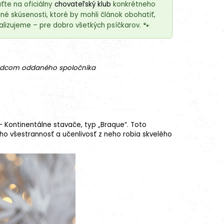
ťte na oficiálny
chovateľský klub
konkrétneho
é skúsenosti, ktoré by mohli článok obohatiť,
lizujeme – pre dobro všetkých psíčkarov. 🐾
 srdcom oddaného spoločníka
 – Kontinentálne stavače, typ „Braque“. Toto
ho všestrannosť a učenlivosť z neho robia skvelého