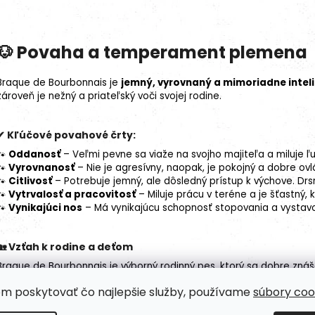
🐶 Povaha a temperament plemena
Braque de Bourbonnais je
jemný, vyrovnaný a mimoriadne intel
zároveň je nežný a priateľský voči svojej rodine.
✔ Kľúčové povahové črty:
🐾
Oddanosť
– Veľmi pevne sa viaže na svojho majiteľa a miluje ľ
🐾
Vyrovnanosť
– Nie je agresívny, naopak, je pokojný a dobre ovl
🐾
Citlivosť
– Potrebuje jemný, ale dôsledný prístup k výchove. D
🐾
Vytrvalosť a pracovitosť
– Miluje prácu v teréne a je šťastný, 
🐾
Vynikajúci nos
– Má vynikajúcu schopnosť stopovania a vystavo
🏡 Vzťah k rodine a deťom
Braque de Bourbonnais je výborný rodinný pes, ktorý sa dobre znáš
jemnú povahu
a dokáže sa skvele prispôsobiť rodinnému životu, 
om poskytovať čo najlepšie služby, používame
súbory coo