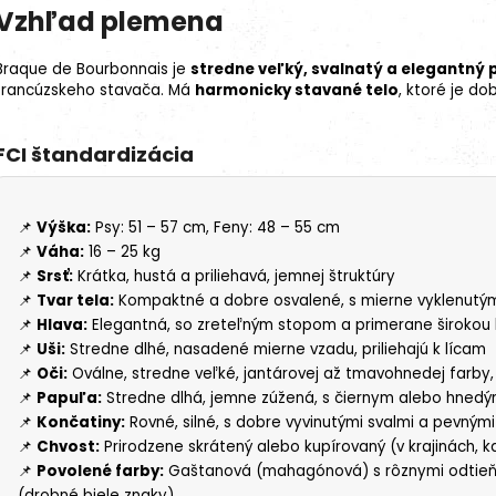
Vzhľad plemena
Braque de Bourbonnais je
stredne veľký, svalnatý a elegantný 
francúzskeho stavača. Má
harmonicky stavané telo
, ktoré je d
FCI štandardizácia
📌
Výška:
Psy: 51 – 57 cm, Feny: 48 – 55 cm
📌
Váha:
16 – 25 kg
📌
Srsť:
Krátka, hustá a priliehavá, jemnej štruktúry
📌
Tvar tela:
Kompaktné a dobre osvalené, s mierne vyklenutý
📌
Hlava:
Elegantná, so zreteľným stopom a primerane širokou
📌
Uši:
Stredne dlhé, nasadené mierne vzadu, priliehajú k lícam
📌
Oči:
Oválne, stredne veľké, jantárovej až tmavohnedej farby,
📌
Papuľa:
Stredne dlhá, jemne zúžená, s čiernym alebo hnedý
📌
Končatiny:
Rovné, silné, s dobre vyvinutými svalmi a pevným
📌
Chvost:
Prirodzene skrátený alebo kupírovaný (v krajinách, kd
📌
Povolené farby:
Gaštanová (mahagónová) s rôznymi odtieň
(drobné
biele znaky
)