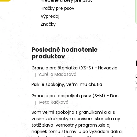
Hrebene a kefy pre psov
Hračky pre psov
Výpredaj
Značky
Posledné hodnotenie
produktov
Granule pre šteniatka (XS-S) - Hovädzie + Morčacie 4kg
Aurélia Madošová
|
Hodnotenie produktu je 5 z 5 hviezdičiek.
Psík je spokojný, veľmi mu chutia
Granule pre dospelých psov (S-M) - Daniel škvrnitý (SENSITIVE)
Iveta Račková
|
Hodnotenie produktu je 5 z 5 hviezdičiek.
Som velmi spokojna s granulkami a aj s
vasim zakaznickym servisom skoncila my
totiž zlava-vernostny program ,ale aj
napriek tomu ste my ju po vyžiadani dali aj