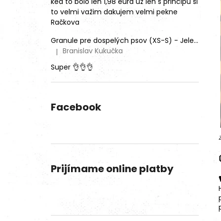
ked to bolo len 1,98 eura už len s principu si
to velmi važim dakujem velmi pekne
Račkova
Granule pre dospelých psov (XS-S) - Jeleň lesný (SENSITIVE) 9kg
Branislav Kukučka
|
Hodnotenie produktu je 5 z 5 hviezdičiek.
Super 👌👌👌
Facebook
Prijímame online platby