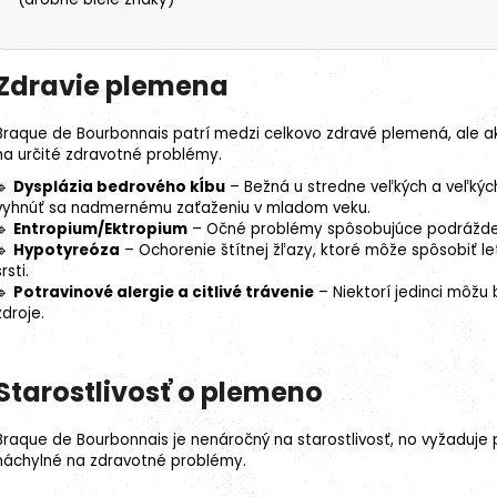
Zdravie plemena
Braque de Bourbonnais patrí medzi celkovo zdravé plemená, ale 
na určité zdravotné problémy.
🔹
Dysplázia bedrového kĺbu
– Bežná u stredne veľkých a veľkých
vyhnúť sa nadmernému zaťaženiu v mladom veku.
🔹
Entropium
/Ektropium
– Očné problémy spôsobujúce podráždeni
🔹
Hypotyreóza
– Ochorenie štítnej žľazy, ktoré môže spôsobiť l
srsti.
🔹
Potravinové alergie a
citlivé trávenie
– Niektorí jedinci môžu b
zdroje.
Starostlivosť o plemeno
Braque de Bourbonnais je nenáročný na starostlivosť, no vyžaduje p
náchylné na zdravotné problémy.