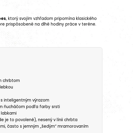
pes
, ktorý svojím vzhľadom pripomína klasického
obre prispôsobené na dlhé hodiny práce v teréne.
m chrbtom
 lebkou
 s inteligentným výrazom
m ňucháčom podľa farby srsti
i labkami
e je to povolené), nesený v línii chrbta
mi, často s jemným „šedým“ mramorovaním