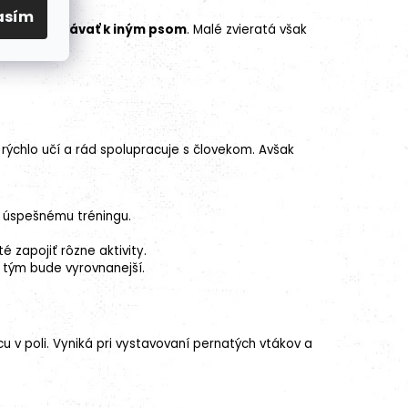
asím
ateľsky správať k iným psom
. Malé zvieratá však
dohľadom.
a rýchlo učí a rád spolupracuje s človekom. Avšak
 úspešnému tréningu.
é zapojiť rôzne aktivity.
, tým bude vyrovnanejší.
cu v poli. Vyniká pri vystavovaní pernatých vtákov a