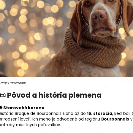
Zdroj: Canva.com
📜 Pôvod a história plemena
🐕 Staroveké korene
História Braque de Bourbonnais siaha až do
16. storočia
, keď boli
prirodzení lovci“. Ich meno je odvodené od regiónu
Bourbonnais
v
potreby miestnych poľovníkov.