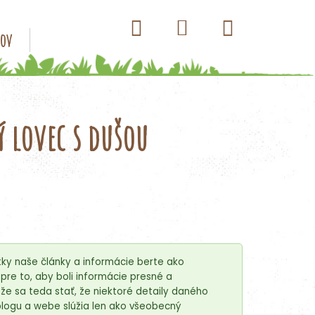
Hľadať
Nákupný
Prihlásenie
sov
Konzervy pre psov
Kapsičky pre psov
Antip
košík
 lovec s dušou
ky naše články a informácie berte ako
re to, aby boli informácie presné a
e sa teda stať, že niektoré detaily daného
blogu a webe slúžia len ako všeobecný