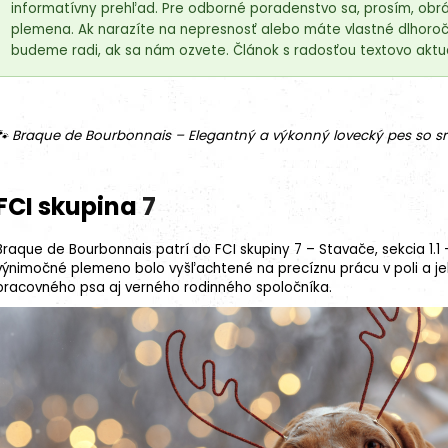
informatívny prehľad. Pre odborné poradenstvo sa, prosím, obrá
plemena. Ak narazíte na nepresnosť alebo máte vlastné dlhoročn
budeme radi, ak sa nám ozvete. Článok s radosťou textovo aktua
🐾 Braque de Bourbonnais – Elegantný a výkonný lovecký pes so
FCI skupina
7
Braque de Bourbonnais patrí do FCI skupiny 7 – Stavače, sekcia 1.1
výnimočné
plemeno
bolo vyšľachtené na precíznu prácu v poli a je
pracovného psa aj verného rodinného spoločníka.
18kg (2x9kg)