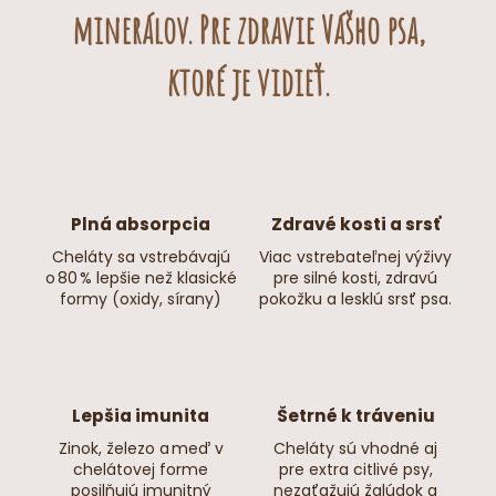
minerálov. Pre zdravie Vášho psa,
ktoré je vidieť.
Plná absorpcia
Zdravé kosti a srsť
Cheláty sa vstrebávajú
Viac vstrebateľnej výživy
o 80 % lepšie než klasické
pre silné kosti, zdravú
formy (oxidy, sírany)
pokožku a lesklú srsť psa.
Lepšia imunita
Šetrné k tráveniu
Zinok, železo a meď v
Cheláty sú vhodné aj
chelátovej forme
pre extra citlivé psy,
posilňujú imunitný
nezaťažujú žalúdok a