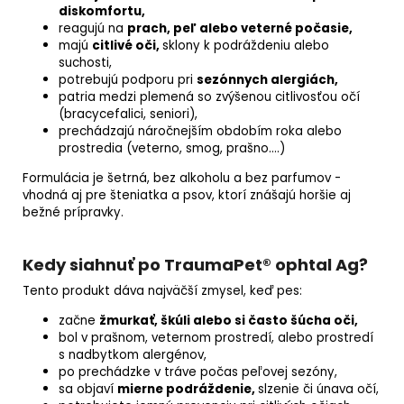
diskomfortu,
reagujú na
prach, peľ alebo veterné počasie,
majú
citlivé oči,
sklony k podráždeniu alebo
suchosti,
potrebujú podporu pri
sezónnych alergiách,
patria medzi plemená so zvýšenou citlivosťou očí
(bracycefalici, seniori),
prechádzajú náročnejším obdobím roka alebo
prostredia (veterno, smog, prašno....)
Formulácia je šetrná, bez alkoholu a bez parfumov -
vhodná aj pre šteniatka a psov, ktorí znášajú horšie aj
bežné prípravky.
Kedy siahnuť po TraumaPet® ophtal Ag?
Tento produkt dáva najväčší zmysel, keď pes:
začne
žmurkať, škúli alebo si často šúcha oči,
bol v prašnom, veternom prostredí, alebo prostredí
s nadbytkom alergénov,
po prechádzke v tráve počas peľovej sezóny,
sa objaví
mierne podráždenie,
slzenie či únava očí,