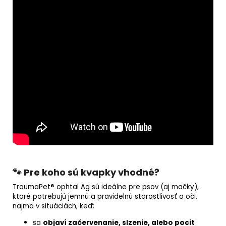
🐾 Pre koho sú kvapky vhodné?
TraumaPet® ophtal Ag sú ideálne pre psov (aj mačky),
ktoré potrebujú jemnú a pravidelnú starostlivosť o oči,
najmä v situáciách, keď:
sa
objaví začervenanie, slzenie, alebo pocit