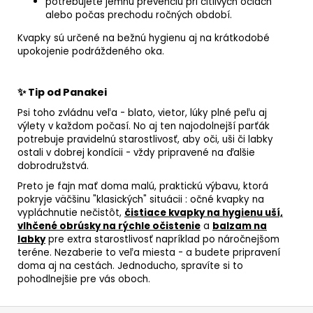
potrebujete jemnú prevenciu pri citlivých očiach
alebo počas prechodu ročných období.
Kvapky sú určené na bežnú hygienu aj na krátkodobé
upokojenie podráždeného oka.
✨ Tip od Panakei
Psi toho zvládnu veľa - blato, vietor, lúky plné peľu aj
výlety v každom počasí. No aj ten najodolnejší parťák
potrebuje pravidelnú starostlivosť, aby oči, uši či labky
ostali v dobrej kondícii - vždy pripravené na ďalšie
dobrodružstvá.
Preto je fajn mať doma malú, praktickú výbavu, ktorá
pokryje väčšinu "klasických" situácii : očné kvapky na
vypláchnutie nečistôt,
čistiace kvapky na hygienu uší,
vlhčené obrúsky na rýchle očistenie
a
balzam na
labky
pre extra starostlivosť napríklad po náročnejšom
teréne. Nezaberie to veľa miesta - a budete pripravení
doma aj na cestách. Jednoducho, spravíte si to
pohodlnejšie pre vás oboch.