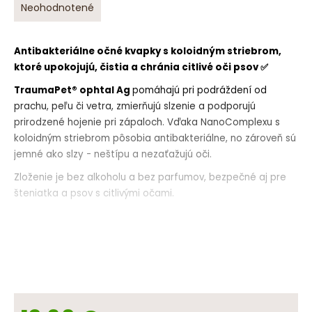
Priemerné
Neohodnotené
o
hodnotenie
r
produktu
ú
je
Antibakteriálne očné kvapky s koloidným striebrom,
č
0,0
ktoré upokojujú, čistia a chránia citlivé oči psov ✅
a
z
5
m
TraumaPet® ophtal Ag
pomáhajú pri podráždení od
hviezdičiek.
e
prachu, peľu či vetra, zmierňujú slzenie a podporujú
prirodzené hojenie pri zápaloch. Vďaka NanoComplexu s
koloidným striebrom pôsobia antibakteriálne, no zároveň sú
jemné ako slzy - neštípu a nezaťažujú oči.
Zloženie je bez alkoholu a bez parfumov, bezpečné aj pre
šteniatka a psov s citlivými očami.
Balenie:
10ml