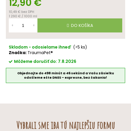
12,90 €
10,49 € bez DPH
Jednotková
1 290 € / 1000 ml
cena:
DO KOŠÍKA
Skladom - odosielame ihneď
(>5 ks)
Značka:
TraumaPet®
Môžeme doručiť do:
7.8.2026
Objednajte do 498 minút a 45 sekúnd a Vašu zásielku
odošleme ešte DNES – expresne, bez čakania!
Vybrali sme iba tú najlepšiu formu