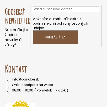
Z
á
Odoberať
p
ä
newsletter
Vložením e-mailu súhlasíte s
podmienkami ochrany osobných
t
údajov.
Nezmeškajte
i
žiadne
e
PRIHLÁSIŤ SA
novinky či
zľavy!
Kontakt
info
@
panakei.sk
Online podpora na webe
08:00 - 16:00 ( Pondelok - Piatok )