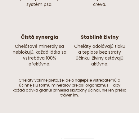
systém psa.
črevá.
Čistá synergia
Stabilné živiny
Chelátové minerály sa
Cheláty odolávajú tlaku
neblokujú, každá látka sa
a teplote bez straty
vstrebáva 100%
účinku, živiny ostávajú
efektívne.
aktívne.
Cheláty volíme preto, že ide o najlepšie vstrebateľnú a
účinnejšiu formu minerálov pre psí organizmus – aby
každá dávka granúl priniesla skutočný účinok, nie len prešla
trávením.