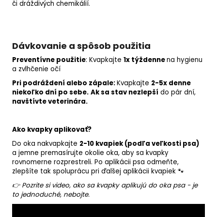
či dráždivých chemikálií.
Dávkovanie a spôsob použitia
Preventívne použitie
: Kvapkajte
1x týždenne
na hygienu
a zvlhčenie očí
Pri podráždení alebo zápale:
Kvapkajte
2-5x denne
niekoľko dní po sebe.
Ak sa stav nezlepší
do pár dní,
navštívte veterinára.
Ako kvapky aplikovať?
Do oka nakvapkajte
2-10 kvapiek (podľa veľkosti psa)
a jemne premasírujte okolie oka, aby sa kvapky
rovnomerne rozprestreli. Po aplikácii psa odmeňte,
zlepšíte tak spoluprácu pri ďalšej aplikácii kvapiek 🐾
👉 Pozrite si video, ako sa kvapky aplikujú do oka psa - je
to jednoduché, nebojte.