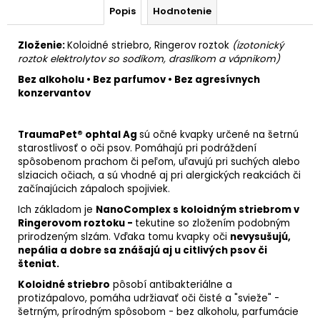
Popis
Hodnotenie
Zloženie:
Koloidné striebro, Ringerov roztok
(
izotonický
roztok elektrolytov so sodíkom, draslíkom a vápnikom)
Bez alkoholu 󠁯•󠁏 Bez parfumov 󠁯•󠁏 Bez agresívnych
konzervantov
TraumaPet® ophtal Ag
sú očné kvapky určené na šetrnú
starostlivosť o oči psov. Pomáhajú pri podráždení
spôsobenom prachom či peľom, uľavujú pri suchých alebo
slziacich očiach, a sú vhodné aj pri alergických reakciách či
začínajúcich zápaloch spojiviek.
Ich základom je
NanoComplex s koloidným striebrom v
Ringerovom roztoku -
tekutine so zložením podobným
prirodzeným slzám. Vďaka tomu kvapky oči
nevysušujú,
nepália a dobre sa znášajú aj u citlivých psov či
šteniat.
Koloidné striebro
pôsobí antibakteriálne a
protizápalovo, pomáha udržiavať oči čisté a "svieže" -
šetrným, prírodným spôsobom - bez alkoholu, parfumácie