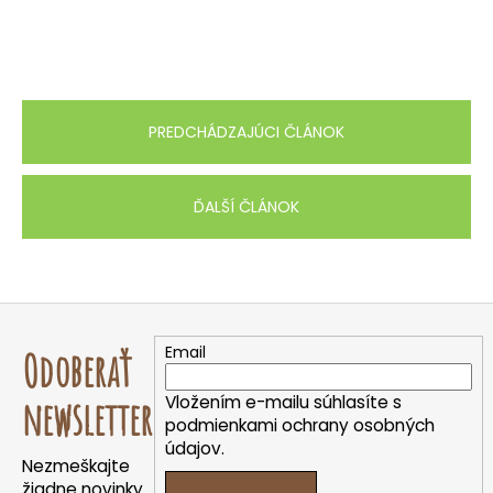
PREDCHÁDZAJÚCI ČLÁNOK
ĎALŠÍ ČLÁNOK
Z
á
Email
Odoberať
p
ä
Vložením e-mailu súhlasíte s
newsletter
t
podmienkami ochrany osobných
údajov.
i
Nezmeškajte
e
žiadne novinky