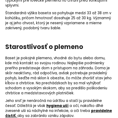
typickými pre
lovecké plemená
ho chráni pred vonkajšími
vplyvmi.
Štandardná výška baseta sa pohybuje medzi 33 až 38 cm v
kohútiku, pričom hmotnosť dosahuje 25 až 30 kg. Významný
je aj jeho chvost, ktorý je nesený vzpriamene a mierne
zakrivený, podobný tvaru šable.
Starostlivosť o plemeno
Baset je pokojné plemeno, vhodné do bytu alebo domu,
kde má kontakt so svojou rodinou. Najlepšie podmienky
preňho predstavuje dom s prístupom na záhradu. Doma je
skôr neaktívny, rád odpočíva, avšak potrebuje pravidelný
pohyb, keďže má sklon k obezite, čo môže zhoršiť stav jeho
kĺbov a chrbtice. Na prechádzkach by sa mal vyhýbať
schodom a vysokým skokom, aby sa predišlo poškodeniu
chrbtice a medzistavcových platničiek.
Jeho srsť je nenáročná na údržbu a stačí ju pravidelne
česať. Dôležitá je však
hygiena uší
a očí, nakoľko dlhé
zvesené uši sú náchylné na infekcie, a oči treba
pravidelne
čistiť,
aby sa zabránilo vzniku zápalov.