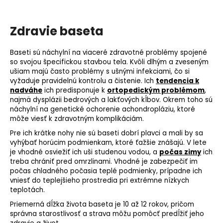
Zdravie baseta
Baseti sú náchylní na viaceré zdravotné problémy spojené
so svojou špecifickou stavbou tela. Kvôli dlhým a zveseným
ušiam majú často problémy s ušnými infekciami, čo si
vyžaduje pravidelnú kontrolu a čistenie. Ich
tendencia k
nadváhe
ich predisponuje k
ortopedickým problémom
,
najmä dysplázii bedrových a lakťových kĺbov. Okrem toho sú
náchylní na
genetické ochorenie
achondropláziu, ktoré
môže viesť k zdravotným komplikáciám.
Pre ich krátke nohy nie sú baseti dobrí plavci a mali by sa
vyhýbať horúcim podmienkam, ktoré ťažšie znášajú. V lete
je vhodné osviežiť ich uši studenou vodou, a
počas zimy
ich
treba chrániť pred omrzlinami. Vhodné je zabezpečiť im
počas chladného počasia teplé podmienky, prípadne ich
vniesť do teplejšieho prostredia pri extrémne nízkych
teplotách.
Priemerná dĺžka života baseta je 10 až 12 rokov, pričom
správna starostlivosť a strava môžu pomôcť predĺžiť jeho