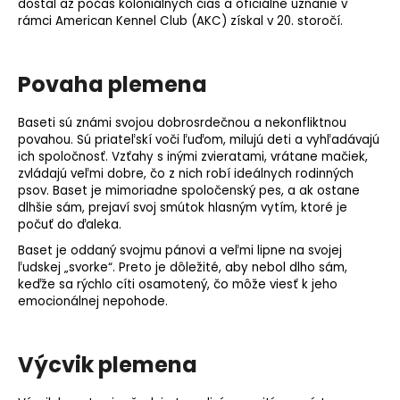
dostal až počas koloniálnych čias a oficiálne uznanie v
rámci American Kennel Club (AKC) získal v 20. storočí.
Povaha plemena
Baseti sú známi svojou dobrosrdečnou a nekonfliktnou
povahou. Sú priateľskí voči ľuďom, milujú deti a vyhľadávajú
ich spoločnosť. Vzťahy s inými zvieratami, vrátane mačiek,
zvládajú veľmi dobre, čo z nich robí ideálnych rodinných
psov. Baset je mimoriadne spoločenský pes, a ak ostane
dlhšie sám, prejaví svoj smútok hlasným vytím, ktoré je
počuť do ďaleka.
Baset je oddaný svojmu pánovi a veľmi lipne na svojej
ľudskej „svorke“. Preto je dôležité, aby nebol dlho sám,
keďže sa rýchlo cíti osamotený, čo môže viesť k jeho
emocionálnej nepohode.
Výcvik plemena