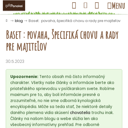
K
Prejsť
Hľadať
Nákupný
Menu
Prihlásenie
na
o
obsah
košík
Späť
Späť
š
Domov
blog
Baset : povaha, špecifiká chovu a rady pre majiteľov
í
Baset : povaha, špecifiká chovu a rady
k
pre majiteľov
Č
o
30.5.2023
p
o
Upozornenie:
Tento obsah má čisto informačný
t
charakter. Všetky naše články a informácie berte ako
priateľského sprievodcu v psíčkarskom svete. Robíme
r
maximum pre to, aby boli informácie presné a
e
zrozumiteľné, no nie sme odborná kynologická
b
encyklopédia. Môže sa teda stať, že niektoré detaily
u
daného plemena vidia skúsení
chovatelia
trochu inak.
Články na našom blogu a webe slúžia len ako
j
všeobecný informatívny prehľad. Pre odborné