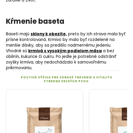
zdravie a život.
Kŕmenie baseta
Baseti majú
sklony k obezite,
preto by ich strava mala byť
prísne kontrolovaná. Krmivo by malo byť rozdelené na
menšie dávky, aby sa predišlo nadmernému jedeniu.
Vhodné sú
krmivá s vysokým podielom mäsa
a bez
obilnín, kukurice či cukru. Po jedle je potrebné odstrániť
zvyšky krmiva, aby nedochádzalo k samovoľnému
prikrmovaniu.