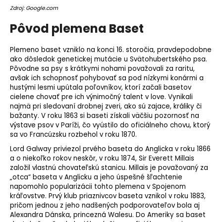
o
Zdroj: Google.com
r
Pôvod plemena Baset
ú
č
Plemeno
baset vzniklo na konci 16. storočia, pravdepodobne
a
ako dôsledok genetickej mutácie u Svätohubertského psa.
m
Pôvodne sa psy s krátkymi nohami považovali za raritu,
e
avšak ich schopnosť pohybovať sa pod nízkymi konármi a
hustými lesmi upútala poľovníkov, ktorí začali basetov
cielene chovať pre ich výnimočný talent v love. Vynikali
najmä pri sledovaní drobnej zveri, ako sú zajace, králiky či
bažanty. V roku 1863 si baseti získali väčšiu pozornosť na
výstave psov v Paríži, čo vyústilo do oficiálneho chovu, ktorý
sa vo Francúzsku rozbehol v roku 1870.
Lord Galway priviezol prvého baseta do Anglicka v roku 1866
a o niekoľko rokov neskôr, v roku 1874, Sir Everett Millais
založil vlastnú chovateľskú stanicu. Millais je považovaný za
„otca“ baseta v Anglicku a jeho úspešné šľachtenie
napomohlo popularizácii tohto plemena v Spojenom
kráľovstve. Prvý klub priaznivcov baseta vznikol v roku 1883,
pričom jednou z jeho nadšených podporovateľov bola aj
Alexandra Dánska, princezná Walesu. Do Ameriky sa baset