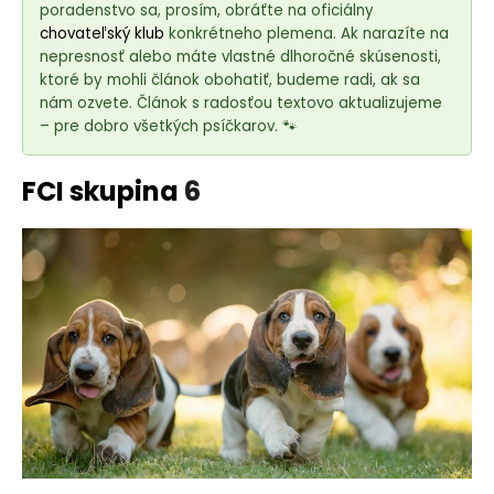
e
poradenstvo sa, prosím, obráťte na oficiálny
t
chovateľský klub
konkrétneho plemena. Ak narazíte na
e
nepresnosť alebo máte vlastné dlhoročné skúsenosti,
ktoré by mohli článok obohatiť, budeme radi, ak sa
n
nám ozvete. Článok s radosťou textovo aktualizujeme
á
– pre dobro všetkých psíčkarov. 🐾
j
s
FCI skupina
6
ť
?
HĽADAŤ
O
d
p