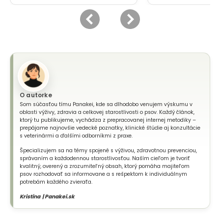
O autorke
Som súčasťou tímu Panakei, kde sa dlhodobo venujem výskumu v
oblasti výživy, zdravia a celkovej starostlivosti o psov. Každý článok,
ktorý tu publikujeme, vychádza z prepracovanej internej metodiky –
prepájame najnovšie vedecké poznatky, klinické štúdie aj konzultácie
s veterinármi a ďalšími odborníkmi z praxe.
Špecializujem sa na témy spojené s výživou, zdravotnou prevenciou,
správaním a každodennou starostlivosťou. Naším cieľom je tvoriť
kvalitný, overený a zrozumiteľný obsah, ktorý pomáha majiteľom
psov rozhodovať sa informovane a s rešpektom k individuálnym
potrebám každého zvieraťa.
Kristína | Panakei.sk