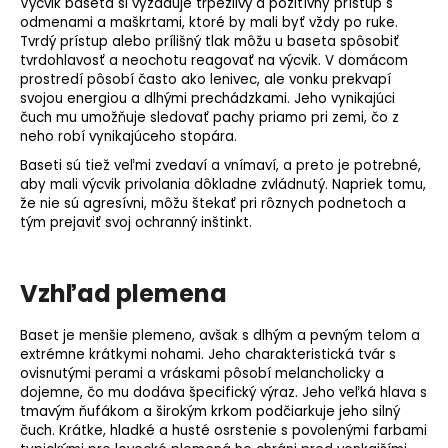
Výcvik baseta si vyžaduje trpezlivý a pozitívny prístup s
odmenami a maškrtami, ktoré by mali byť vždy po ruke.
Tvrdý prístup alebo prílišný tlak môžu u baseta spôsobiť
tvrdohlavosť a neochotu reagovať na výcvik. V domácom
prostredí pôsobí často ako lenivec, ale vonku prekvapí
svojou energiou a dlhými prechádzkami. Jeho vynikajúci
čuch
mu umožňuje sledovať pachy priamo pri zemi, čo z
neho robí vynikajúceho stopára.
Baseti sú tiež veľmi zvedaví a vnímaví, a preto je potrebné,
aby mali výcvik privolania dôkladne zvládnutý. Napriek tomu,
že nie sú agresívni, môžu štekať pri rôznych podnetoch a
tým prejaviť svoj ochranný inštinkt.
Vzhľad plemena
Baset je menšie plemeno, avšak s dlhým a pevným telom a
extrémne krátkymi nohami. Jeho charakteristická tvár s
ovisnutými perami a vráskami pôsobí melancholicky a
dojemne, čo mu dodáva špecifický výraz. Jeho veľká hlava s
tmavým ňufákom a širokým krkom podčiarkuje jeho silný
čuch. Krátke, hladké a husté osrstenie s povolenými farbami