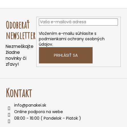
Z
á
Odoberať
p
ä
newsletter
Vložením e-mailu súhlasíte s
podmienkami ochrany osobných
t
údajov.
Nezmeškajte
i
žiadne
e
PRIHLÁSIŤ SA
novinky či
zľavy!
Kontakt
info
@
panakei.sk
Online podpora na webe
08:00 - 16:00 ( Pondelok - Piatok )