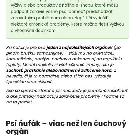
e
výživy alebo produktov z nášho e-shopu, ktoré môžu
t
podporiť zdravie vášho psa, pomôcť predchádzať
e
zdravotným problémom alebo zlepšiť či vyriešiť
n
niektoré chronické problémy, ktoré možno riešiť výživou
á
a vhodnými doplnkami.
j
s
Psí ňufák je pre psa
jeden z najdôležitejších orgánov
(po
plnom brušku, samozrejme) – slúži mu na orientáciu,
ť
komunikáciu, analýzu pachov a dokonca aj na reguláciu
?
teploty. Mnohí majitelia si však všímajú zmeny, ako je
suchosť, praskanie alebo nadmerné zvlhčenie nosa
, a
nevedia, či je to normálne, alebo si ich pes vyžaduje
špeciálnu starostlivosť.
Ako sa správne starať o psí nos, kedy je potrebné zasiahnuť
HĽADAŤ
a aké príznaky naznačujú zdravotné problémy? Poďme sa
na to pozrieť
O
Psí ňufák – viac než len čuchový
d
orgán
p