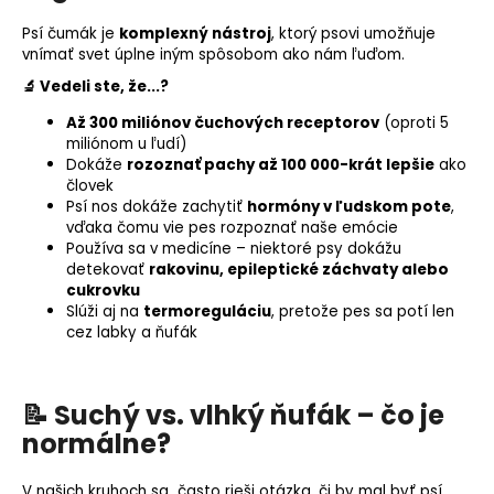
o
Psí čumák je
komplexný nástroj
, ktorý psovi umožňuje
r
vnímať svet úplne iným spôsobom ako nám ľuďom.
ú
🔬 Vedeli ste, že...?
č
a
Až 300 miliónov čuchových receptorov
(oproti 5
m
miliónom u ľudí)
e
Dokáže
rozoznať pachy až 100 000-krát lepšie
ako
človek
Psí nos dokáže zachytiť
hormóny v ľudskom pote
,
vďaka čomu vie pes rozpoznať naše emócie
Používa sa v medicíne – niektoré psy dokážu
detekovať
rakovinu, epileptické záchvaty alebo
cukrovku
Slúži aj na
termoreguláciu
, pretože pes sa potí len
cez labky a ňufák
📝 Suchý vs. vlhký ňufák – čo je
normálne?
V našich kruhoch sa často rieši otázka, či by mal byť psí