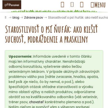
K
Prejsť
Hľadať
Nákupný
Menu
Prihlásenie
na
o
obsah
košík
Späť
Späť
š
Domov
blog
Zdravie psov
Starostlivosť o psí ňufák: ako riešiť such
í
Starostlivosť o psí ňufák: ako riešiť
k
suchosť, podráždenie a praskliny
Č
o
Upozornenie:
Informácie uvedené v tomto článku
p
majú len informatívny charakter. Nenahrádzajú
o
odbornú konzultáciu, vyšetrenie alebo liečbu
t
veterinárnym lekárom. V prípade akútnych zdravotných
r
problémov vášho psa (náhle zvracanie, hnačka, apatia,
keď psík zje niečo, čo by nemal, a pod.), alebo
e
špecifických otázok ohľadne starostlivosti a výcviku
b
mimo oblasti výživy a našich produktov, odporúčame
u
obrátiť sa na kvalifikovaného odborníka (váš veterinár,
j
tréner psov,
chovateľ
konkrétneho plemena a pod.).
Naším cieľom je pomôcť vám s výberom správnej