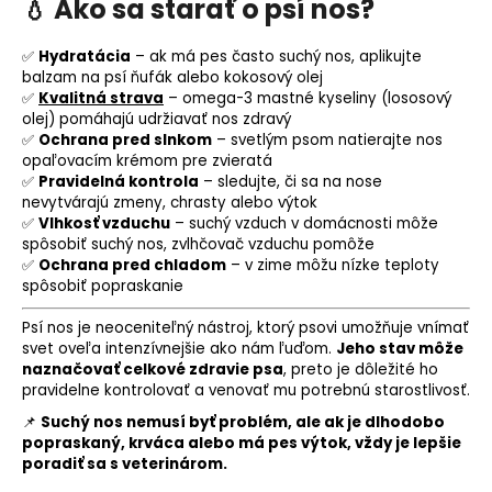
💧 Ako sa starať o psí nos?
✅
Hydratácia
– ak má pes často suchý nos, aplikujte
balzam na psí ňufák alebo kokosový olej
✅
Kvalitná strava
– omega-3 mastné kyseliny (
lososový
olej
) pomáhajú udržiavať nos zdravý
✅
Ochrana pred slnkom
– svetlým psom natierajte nos
opaľovacím krémom pre zvieratá
✅
Pravidelná kontrola
– sledujte, či sa na nose
nevytvárajú zmeny, chrasty alebo výtok
✅
Vlhkosť vzduchu
– suchý vzduch v domácnosti môže
spôsobiť suchý nos, zvlhčovač vzduchu pomôže
✅
Ochrana pred chladom
– v zime môžu nízke teploty
spôsobiť popraskanie
Psí nos je neoceniteľný nástroj, ktorý psovi umožňuje vnímať
svet oveľa intenzívnejšie ako nám ľuďom.
Jeho stav môže
naznačovať celkové zdravie psa
, preto je dôležité ho
pravidelne kontrolovať a venovať mu potrebnú starostlivosť.
📌
Suchý nos nemusí byť problém, ale ak je dlhodobo
popraskaný, krváca alebo má pes výtok, vždy je lepšie
poradiť sa s veterinárom.