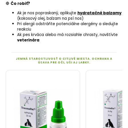
🛑
Čo robiť?
Ak je nos popraskaný, aplikujte
hydratačné balzamy
(kokosový olej, balzam na psí nos)
Pri alergii odstráňte potenciálne alergény a sledujte
reakciu
Ak pes krváca alebo má rozsiahle chrasty, navštívte
veterinára