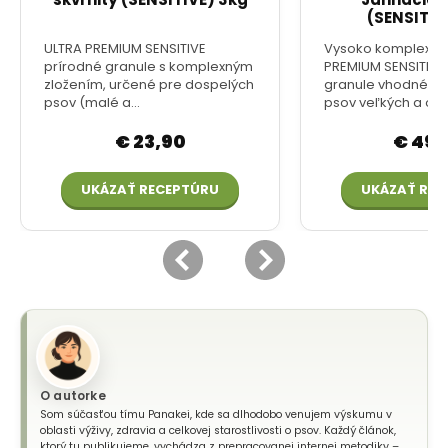
O autorke
Som súčasťou tímu Panakei, kde sa dlhodobo venujem výskumu v
oblasti výživy, zdravia a celkovej starostlivosti o psov. Každý článok,
ktorý tu publikujeme, vychádza z prepracovanej internej metodiky –