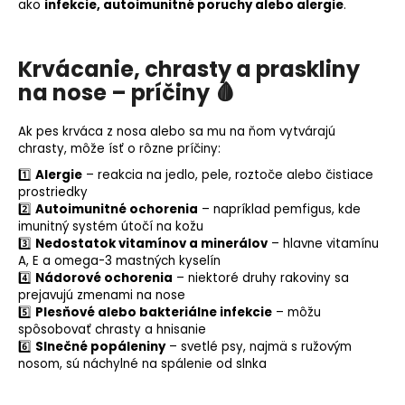
ako
infekcie, autoimunitné poruchy alebo alergie
.
Krvácanie, chrasty a praskliny
na nose – príčiny
🩸
Ak pes krváca z nosa alebo sa mu na ňom vytvárajú
chrasty, môže ísť o rôzne príčiny:
1️⃣
Alergie
– reakcia na jedlo, pele, roztoče alebo čistiace
prostriedky
2️⃣
Autoimunitné ochorenia
– napríklad pemfigus, kde
imunitný systém útočí na kožu
3️⃣
Nedostatok vitamínov a minerálov
– hlavne vitamínu
A, E a omega-3 mastných kyselín
4️⃣
Nádorové ochorenia
– niektoré druhy rakoviny sa
prejavujú zmenami na nose
5️⃣
Plesňové alebo bakteriálne infekcie
– môžu
spôsobovať chrasty a hnisanie
6️⃣
Slnečné popáleniny
– svetlé psy, najmä s ružovým
nosom, sú náchylné na spálenie od slnka