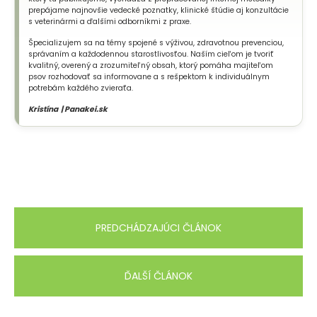
prepájame najnovšie vedecké poznatky, klinické štúdie aj konzultácie
s veterinármi a ďalšími odborníkmi z praxe.
Špecializujem sa na témy spojené s výživou, zdravotnou prevenciou,
správaním a každodennou starostlivosťou. Naším cieľom je tvoriť
kvalitný, overený a zrozumiteľný obsah, ktorý pomáha majiteľom
psov rozhodovať sa informovane a s rešpektom k individuálnym
potrebám každého zvieraťa.
Kristína | Panakei.sk
PREDCHÁDZAJÚCI ČLÁNOK
ĎALŠÍ ČLÁNOK