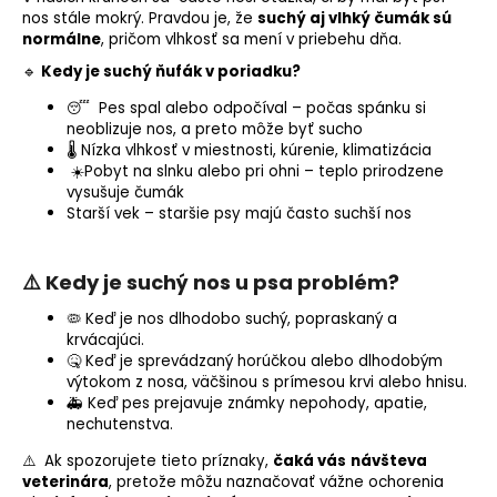
nos stále mokrý. Pravdou je, že
suchý aj vlhký čumák sú
normálne
, pričom
vlhkosť
sa mení v priebehu dňa.
🔹
Kedy je suchý ňufák v poriadku?
😴 Pes spal alebo odpočíval – počas spánku si
neoblizuje nos, a preto môže byť sucho
🌡 Nízka vlhkosť v miestnosti, kúrenie, klimatizácia
☀️Pobyt na slnku alebo pri ohni – teplo prirodzene
vysušuje čumák
Starší vek – staršie psy majú často suchší nos
⚠️ Kedy je suchý nos u psa problém?
🦠 Keď je nos dlhodobo suchý, popraskaný a
krvácajúci.
🤒 Keď je sprevádzaný horúčkou alebo dlhodobým
výtokom z nosa, väčšinou s prímesou krvi alebo hnisu.
🚑 Keď pes prejavuje známky nepohody, apatie,
nechutenstva.
⚠️ Ak spozorujete tieto príznaky,
čaká vás
návšteva
veterinára
, pretože môžu naznačovať vážne ochorenia