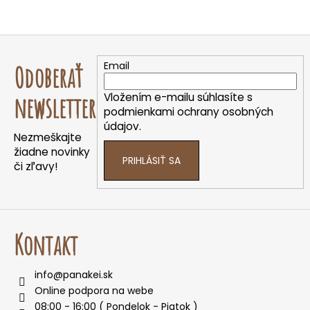
Z
á
Email
Odoberať
p
ä
Vložením e-mailu súhlasíte s
newsletter
t
podmienkami ochrany osobných
údajov.
i
Nezmeškajte
e
žiadne novinky
PRIHLÁSIŤ SA
či zľavy!
Kontakt
info
@
panakei.sk
Online podpora na webe
08:00 - 16:00 ( Pondelok - Piatok )