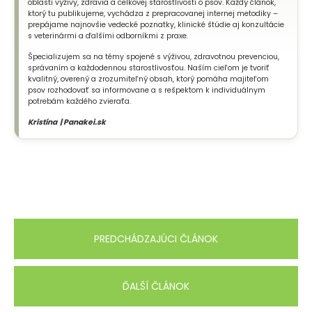
oblasti výživy, zdravia a celkovej starostlivosti o psov. Každý článok,
ktorý tu publikujeme, vychádza z prepracovanej internej metodiky –
prepájame najnovšie vedecké poznatky, klinické štúdie aj konzultácie
s veterinármi a ďalšími odborníkmi z praxe.
Špecializujem sa na témy spojené s výživou, zdravotnou prevenciou,
správaním a každodennou starostlivosťou. Naším cieľom je tvoriť
kvalitný, overený a zrozumiteľný obsah, ktorý pomáha majiteľom
psov rozhodovať sa informovane a s rešpektom k individuálnym
potrebám každého zvieraťa.
Kristína | Panakei.sk
PREDCHÁDZAJÚCI ČLÁNOK
ĎALŠÍ ČLÁNOK