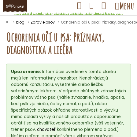
K
Prejsť
Hľadať
Nákupný
Menu
Prihlásenie
na
o
obsah
košík
Späť
Späť
š
Domov
blog
Zdravie psov
Ochorenia očí u psa: Príznaky, diagnosti
í
Ochorenia očí u psa: Príznaky,
k
diagnostika a liečba
Č
o
Upozornenie:
Informácie uvedené v tomto článku
p
majú len informatívny charakter. Nenahrádzajú
o
odbornú konzultáciu, vyšetrenie alebo liečbu
t
veterinárnym lekárom. V prípade akútnych zdravotných
r
problémov vášho psa (náhle zvracanie, hnačka, apatia,
keď psík zje niečo, čo by nemal, a pod.), alebo
e
špecifických otázok ohľadne starostlivosti a výcviku
b
mimo oblasti výživy a našich produktov, odporúčame
u
obrátiť sa na kvalifikovaného odborníka (váš veterinár,
j
tréner psov,
chovateľ
konkrétneho plemena a pod.).
Naším cieľom je pomôcť vám s výberom správnej