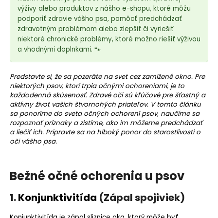
e
výživy alebo produktov z nášho e-shopu, ktoré môžu
t
podporiť zdravie vášho psa, pomôcť predchádzať
e
zdravotným problémom alebo zlepšiť či vyriešiť
n
niektoré chronické problémy, ktoré možno riešiť výživou
á
a vhodnými doplnkami. 🐾
j
s
Predstavte si, že sa pozeráte na svet cez zamlžené okno. Pre
niektorých psov, ktorí trpia očnými ochoreniami, je to
ť
každodenná skúsenosť. Zdravé oči sú kľúčové pre šťastný a
?
aktívny život vašich štvornohých priateľov. V tomto článku
sa ponoríme do sveta očných ochorení psov, naučíme sa
rozpoznať príznaky a zistíme, ako im môžeme predchádzať
a liečiť ich. Pripravte sa na hlboký ponor do starostlivosti o
oči vášho psa.
HĽADAŤ
Bežné očné ochorenia u psov
O
1.
Konjunktivitída
(Zápal spojiviek)
d
p
Konjunktivitída je zápal sliznice oka, ktorý môže byť