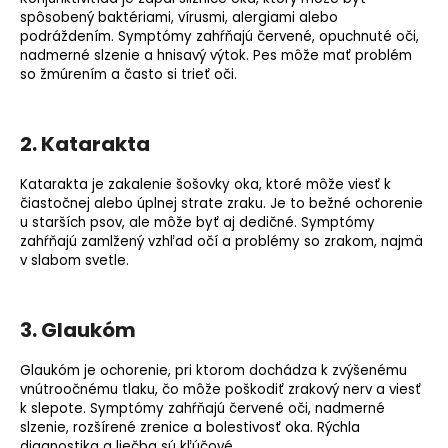
o
spôsobený baktériami, vírusmi, alergiami alebo
podráždením. Symptómy zahŕňajú červené, opuchnuté oči,
r
nadmerné slzenie a hnisavý výtok. Pes môže mať problém
ú
so žmúrením a často si trieť oči.
č
a
m
2. Katarakta
e
Katarakta je zakalenie šošovky oka, ktoré môže viesť k
čiastočnej alebo úplnej strate zraku. Je to bežné ochorenie
u starších psov, ale môže byť aj dedičné. Symptómy
zahŕňajú zamlžený vzhľad očí a problémy so zrakom, najmä
v slabom svetle.
3. Glaukóm
Glaukóm je ochorenie, pri ktorom dochádza k zvýšenému
vnútroočnému tlaku, čo môže poškodiť zrakový nerv a viesť
k slepote. Symptómy zahŕňajú červené oči, nadmerné
slzenie, rozšírené zrenice a bolestivosť oka. Rýchla
diagnostika a liečba sú kľúčové.