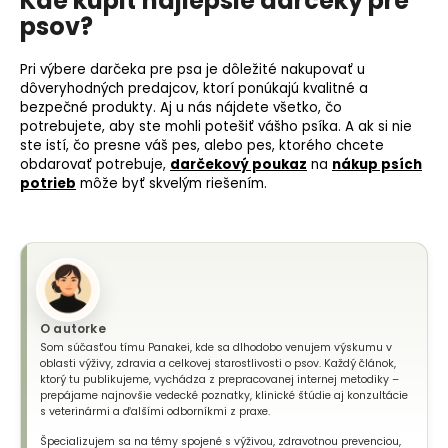
Kde kúpiť najlepšie darčeky pre
psov?
Pri výbere darčeka pre psa je dôležité nakupovať u
dôveryhodných predajcov, ktorí ponúkajú kvalitné a
bezpečné produkty. Aj u nás nájdete všetko, čo
potrebujete, aby ste mohli potešiť vášho psíka. A ak si nie
ste istí, čo presne váš pes, alebo pes, ktorého chcete
obdarovať potrebuje,
darčekový poukaz
na
nákup psích
potrieb
môže byť skvelým riešením.
O autorke
Som súčasťou tímu Panakei, kde sa dlhodobo venujem výskumu v
oblasti výživy, zdravia a celkovej starostlivosti o psov. Každý článok,
ktorý tu publikujeme, vychádza z prepracovanej internej metodiky –
prepájame najnovšie vedecké poznatky, klinické štúdie aj konzultácie
s veterinármi a ďalšími odborníkmi z praxe.
Špecializujem sa na témy spojené s výživou, zdravotnou prevenciou,