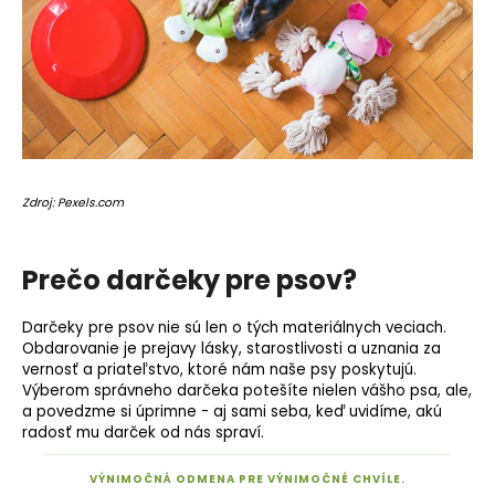
o
r
ú
č
a
m
e
Zdroj: Pexels.com
Prečo darčeky pre psov?
Darčeky pre psov nie sú len o tých materiálnych veciach.
Obdarovanie je prejavy lásky, starostlivosti a uznania za
vernosť a priateľstvo, ktoré nám naše psy poskytujú.
Výberom správneho darčeka potešíte nielen vášho psa, ale,
a povedzme si úprimne - aj sami seba, keď uvidíme, akú
radosť mu darček od nás spraví.