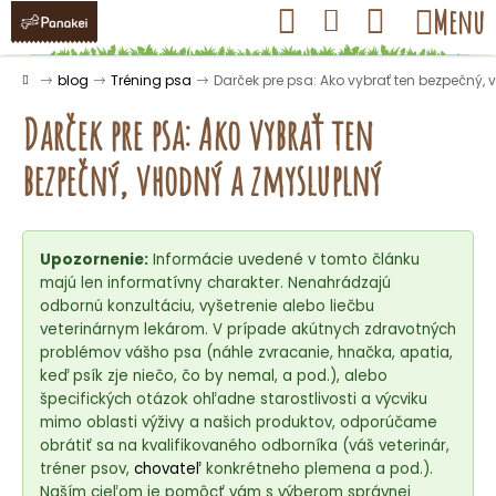
K
Prejsť
Hľadať
Nákupný
Menu
Prihlásenie
na
o
obsah
košík
Späť
Späť
š
Domov
blog
Tréning psa
Darček pre psa: Ako vybrať ten bezpečný,
í
Darček pre psa: Ako vybrať ten
k
bezpečný, vhodný a zmysluplný
Č
o
Upozornenie:
Informácie uvedené v tomto článku
p
majú len informatívny charakter. Nenahrádzajú
o
odbornú konzultáciu, vyšetrenie alebo liečbu
t
veterinárnym lekárom. V prípade akútnych zdravotných
r
problémov vášho psa (náhle zvracanie, hnačka, apatia,
keď psík zje niečo, čo by nemal, a pod.), alebo
e
špecifických otázok ohľadne starostlivosti a výcviku
b
mimo oblasti výživy a našich produktov, odporúčame
u
obrátiť sa na kvalifikovaného odborníka (váš veterinár,
j
tréner psov,
chovateľ
konkrétneho plemena a pod.).
Naším cieľom je pomôcť vám s výberom správnej