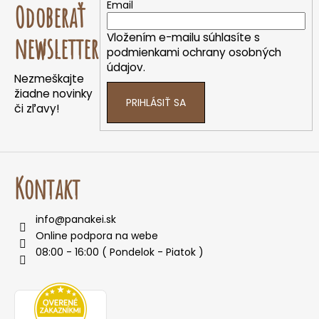
á
Email
Odoberať
p
ä
Vložením e-mailu súhlasíte s
newsletter
t
podmienkami ochrany osobných
údajov.
i
Nezmeškajte
e
žiadne novinky
PRIHLÁSIŤ SA
či zľavy!
Kontakt
info
@
panakei.sk
Online podpora na webe
08:00 - 16:00 ( Pondelok - Piatok )