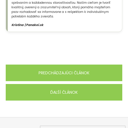
správaním a každodennou starostlivosťou. Naším cieľom je tvoriť
kvalitný, overený a zrozumiteľný obsah, ktorý pomáha majiteľom
psov rozhodovať sa informovane a s rešpektom k individuálnym
potrebám každého zvieraťa.
Kristína | Panakei.sk
PREDCHÁDZAJÚCI ČLÁNOK
ĎALŠÍ ČLÁNOK
Z