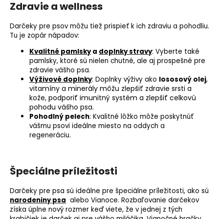
Zdravie a wellness
Darčeky pre psov môžu tiež prispieť k ich zdraviu a pohodliu.
Tu je zopár nápadov:
Kvalitné pamlsky
a
doplnky stravy
:
Vyberte také
pamlsky, ktoré sú nielen chutné, ale aj prospešné pre
zdravie vášho psa.
,
Výživové doplnky
: Doplnky výživy ako
lososový olej
vitamíny a minerály môžu zlepšiť zdravie srsti a
kože, podporiť imunitný systém a zlepšiť celkovú
pohodu vášho psa.
Pohodlný pelech
: Kvalitné lôžko môže poskytnúť
vášmu psovi ideálne miesto na oddych a
regeneráciu.
Špeciálne príležitosti
Darčeky pre psa sú ideálne pre špeciálne príležitosti, ako sú
narodeniny psa
alebo Vianoce. Rozbaľovanie darčekov
získa úplne nový rozmer keď viete, že v jednej z tých
krabičiek je darček aj pre vášho miláčika. Vianočné hračky