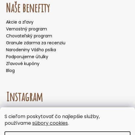
Naše benefity
Akcie a zľavy
Vernostný program
Chovateľský program
Granule zdarma za recenziu
Narodeniny Vášho psíka
Podporujeme útulky
Zľavové kupóny
Blog
Instagram
☀️🌡️ Odporúčanie na letné mesiace. Počas letných
S cieľom poskytovať čo najlepšie služby,
mesiacov neodporúčame voliť doručenie do
Sledovať na Instagrame
používame
súbory cookies
.
samoobslužných boxov, kde môžu byť zásielky
vystavené vysokým teplotám. Keďže naše