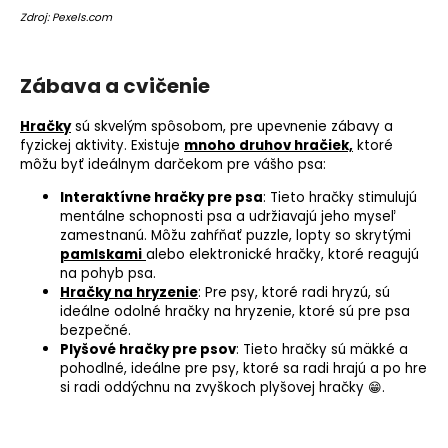
Zdroj: Pexels.com
Zábava a cvičenie
Hračky
sú skvelým spôsobom, pre upevnenie zábavy a
fyzickej aktivity. Existuje
mnoho druhov hračiek,
ktoré
môžu byť ideálnym darčekom pre vášho psa:
Interaktívne hračky pre psa
: Tieto hračky stimulujú
mentálne schopnosti psa a udržiavajú jeho myseľ
zamestnanú. Môžu zahŕňať puzzle, lopty so skrytými
pamlskami
alebo elektronické hračky, ktoré reagujú
na pohyb psa.
Hračky na hryzenie
: Pre psy, ktoré radi hryzú, sú
ideálne odolné hračky na hryzenie, ktoré sú pre psa
bezpečné.
Plyšové hračky pre psov
: Tieto hračky sú mäkké a
pohodlné, ideálne pre psy, ktoré sa radi hrajú a po hre
si radi oddýchnu na zvyškoch plyšovej hračky 😁.