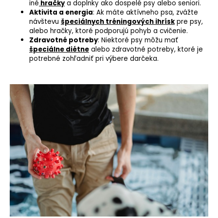
iné
hračky
a doplnky ako dospelé psy alebo seniori.
Aktivita a energia
: Ak máte aktívneho psa, zvážte
návštevu
špeciálnych tréningových ihrísk
pre psy,
alebo hračky, ktoré podporujú pohyb a cvičenie.
Zdravotné potreby
: Niektoré psy môžu mať
špeciálne diétne
alebo zdravotné potreby, ktoré je
potrebné zohľadniť pri výbere darčeka.