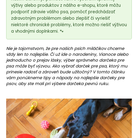
e
výživy alebo produktov z nášho e-shopu, ktoré môžu
t
podporiť zdravie vášho psa, pomôcť predchádzať
e
zdravotným problémom alebo zlepšiť či vyriešiť
n
niektoré chronické problémy, ktoré možno riešiť výživou
á
a vhodnými doplnkami. 🐾
j
s
Nie je tajomstvom, že pre našich psích miláčikov chceme
vždy len to najlepšie. Či už ide o narodeniny, Vianoce alebo
ť
jednoducho o prejav lásky, výber správneho darčeka pre
?
psa môže byť výzvou. Ako vybrať darček pre psa, ktorý mu
prinesie radosť a zároveň bude užitočný? V tomto článku
vám ponúkneme tipy a nápady na najlepšie darčeky pre
psov, aby ste mali pri výbere darčeka pevnú ruku.
HĽADAŤ
O
d
p