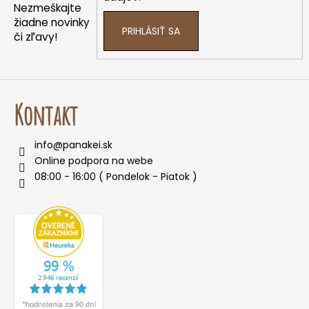
i
Nezmeškajte
e
žiadne novinky
PRIHLÁSIŤ SA
či zľavy!
Kontakt
info
@
panakei.sk
Online podpora na webe
08:00 - 16:00 ( Pondelok - Piatok )