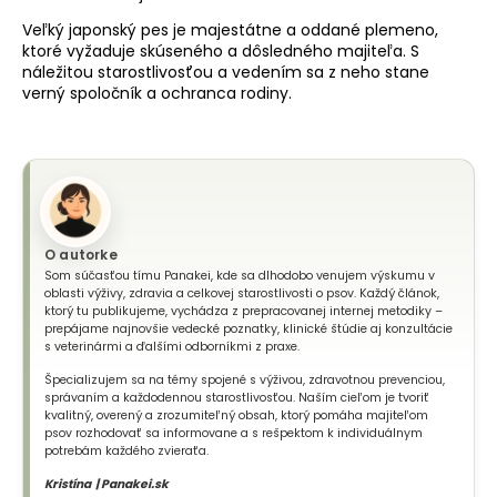
Veľký japonský pes je majestátne a oddané plemeno,
ktoré vyžaduje skúseného a dôsledného majiteľa. S
náležitou starostlivosťou a vedením sa z neho stane
verný spoločník a ochranca rodiny.
O autorke
Som súčasťou tímu Panakei, kde sa dlhodobo venujem výskumu v
oblasti výživy, zdravia a celkovej starostlivosti o psov. Každý článok,
ktorý tu publikujeme, vychádza z prepracovanej internej metodiky –
prepájame najnovšie vedecké poznatky, klinické štúdie aj konzultácie
s veterinármi a ďalšími odborníkmi z praxe.
Špecializujem sa na témy spojené s výživou, zdravotnou prevenciou,
správaním a každodennou starostlivosťou. Naším cieľom je tvoriť
kvalitný, overený a zrozumiteľný obsah, ktorý pomáha majiteľom
psov rozhodovať sa informovane a s rešpektom k individuálnym
potrebám každého zvieraťa.
Kristína | Panakei.sk