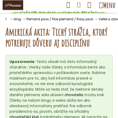
K
Prejsť
Hľadať
Nákupný
Menu
Prihlásenie
na
o
obsah
košík
Späť
Späť
š
Domov
blog
Plemená psov / Psie plemená / Rasy psov
Veľké a obr
í
Americká akita: Tichý strážca, ktorý
k
potrebuje dôveru aj disciplínu
Č
o
Upozornenie:
Tento obsah má čisto informačný
p
charakter. Všetky naše články a informácie berte ako
o
priateľského sprievodcu v psíčkarskom svete. Robíme
t
maximum pre to, aby boli informácie presné a
r
zrozumiteľné, no nie sme odborná kynologická
encyklopédia. Môže sa teda stať, že niektoré detaily
e
daného plemena vidia skúsení
chovatelia
trochu inak.
b
Články na našom blogu a webe slúžia len ako
u
všeobecný informatívny prehľad. Pre odborné
j
poradenstvo sa, prosím, obráťte na oficiálny
chovateľský klub
konkrétneho plemena. Ak narazíte na