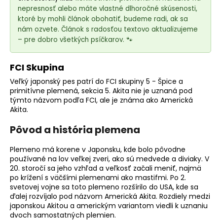
e
nepresnosť alebo máte vlastné dlhoročné skúsenosti,
t
ktoré by mohli článok obohatiť, budeme radi, ak sa
e
nám ozvete. Článok s radosťou textovo aktualizujeme
n
– pre dobro všetkých psíčkarov. 🐾
á
j
FCI Skupina
s
Veľký japonský pes patrí do FCI skupiny 5 - Špice a
ť
primitívne plemená
, sekcia 5. Akita nie je uznaná pod
týmto názvom podľa FCI, ale je známa ako Americká
?
Akita.
Pôvod a história plemena
Plemeno
má korene v Japonsku, kde bolo pôvodne
HĽADAŤ
používané na lov veľkej zveri, ako sú medvede a diviaky. V
20. storočí sa jeho vzhľad a veľkosť začali meniť, najmä
po krížení s väčšími plemenami ako mastifmi. Po 2.
svetovej vojne sa toto plemeno rozšírilo do USA, kde sa
O
ďalej rozvíjalo pod názvom Americká Akita. Rozdiely medzi
japonskou Akitou a americkým variantom viedli k uznaniu
d
dvoch samostatných plemien.
p