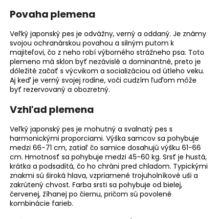
o
Povaha plemena
r
ú
Veľký japonský pes je odvážny, verný a oddaný. Je známy
č
svojou ochranárskou povahou a silným putom k
a
majiteľovi, čo z neho robí výborného strážneho psa. Toto
m
plemeno má sklon byť nezávislé a dominantné, preto je
dôležité začať s výcvikom a socializáciou od útleho veku.
e
Aj keď je verný svojej rodine, voči cudzím ľuďom môže
byť rezervovaný a obozretný.
Vzhľad plemena
Veľký japonský pes je mohutný a svalnatý pes s
harmonickými proporciami. Výška samcov sa pohybuje
medzi 66-71 cm, zatiaľ čo samice dosahujú výšku 61-66
cm. Hmotnosť sa pohybuje medzi 45-60 kg. Srsť je hustá,
krátka a podsaditá, čo ho chráni pred chladom. Typickými
znakmi sú široká hlava, vzpriamené trojuholníkové uši a
zakrútený chvost. Farba srsti sa pohybuje od bielej,
červenej, žíhanej po čiernu, pričom sú povolené
kombinácie farieb.