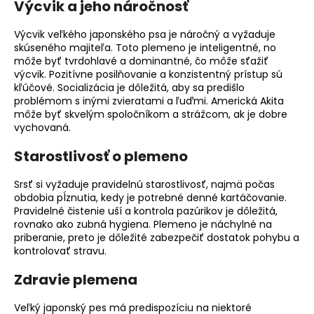
Výcvik a jeho náročnosť
Výcvik veľkého japonského psa je náročný a vyžaduje
skúseného majiteľa. Toto plemeno je inteligentné, no
môže byť tvrdohlavé a dominantné, čo môže sťažiť
výcvik.
Pozitívne posilňovanie
a konzistentný prístup sú
kľúčové.
Socializácia
je dôležitá, aby sa predišlo
problémom s inými zvieratami a ľuďmi. Americká Akita
môže byť skvelým spoločníkom a strážcom, ak je dobre
vychovaná.
Starostlivosť o plemeno
Srsť si vyžaduje pravidelnú starostlivosť, najmä počas
obdobia pĺznutia, kedy je potrebné denné kartáčovanie.
Pravidelné čistenie uší a kontrola pazúrikov je dôležitá,
rovnako ako zubná hygiena. Plemeno je náchylné na
priberanie, preto je dôležité zabezpečiť dostatok pohybu a
kontrolovať stravu.
Zdravie plemena
Veľký japonský pes má predispozíciu na niektoré