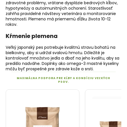
zdravotné problémy, vrátane dysplázie bedrových kĺbov,
hypotyreózy a autoimunitných ochorení. Starostlivosť
zahŕňa pravidelné návštevy veterinára a monitorovanie
hmotnosti. Plemeno má priemernú dĺžku života 10-12
rokov.
Kŕmenie plemena
Veľký japonský pes potrebuje kvalitnú stravu bohatú na
bielkoviny, aby si udržal svalovú hmotu. Dôležité je
kontrolovať množstvo jedla a dbať na jeho kvalitu, aby sa
predišlo nadváhe. Doplnky ako omega-3 mastné kyseliny
môžu byť prospešné pre zdravie kože a srsti.