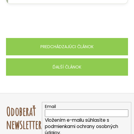
PREDCHÁDZAJÚCI ČLÁNOK
ĎALŠÍ ČLÁNOK
Z
á
Email
Odoberať
p
ä
Vložením e-mailu súhlasíte s
newsletter
t
podmienkami ochrany osobných
údajov.