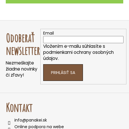
Z
á
Email
Odoberať
p
ä
Vložením e-mailu súhlasíte s
newsletter
t
podmienkami ochrany osobných
údajov.
i
Nezmeškajte
e
žiadne novinky
PRIHLÁSIŤ SA
či zľavy!
Kontakt
info
@
panakei.sk
Online podpora na webe