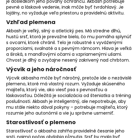
je dôsledkom jeho povahy ochrancu. Akbash potrebuje
o
pevné a láskavé vedenie, inak môže byť tvrdohlavý. Je
r
lojálny, no vyžaduje veľa priestoru a pravidelnú aktivitu.
ú
Vzhľad plemena
č
Akbash je veľký, silný a atletický pes. Má stredne dlhú,
a
hustú srsť, ktorá je prevažne biela, čo mu pomáha splynúť
m
s ovcami, ktoré chránil. Telo je robustné s vyváženými
e
proporciami, svalnaté a s pevným rámcom. Hlava je veľká
a široká, s mandľovými očami a vzpriamenými ušami.
Chvost je dlhý a zvyčajne nesený zakrivený nad chrbtom.
Výcvik a jeho náročnosť
Výcvik akbasha môže byť náročný, pretože ide o nezávislé
plemeno, ktoré má vlastný rozum. Vyžaduje skúseného
majiteľa, ktorý vie, ako viesť psa s pevnosťou a
láskavosťou. Dôležitá je
socializácia
od šteniatka a tréning
poslušnosti. Akbash je inteligentný, ale nepotrebuje, aby
mu stále niekto dával pokyny – potrebuje majiteľa, ktorý
rozumie jeho autonómii a vie ju správne usmerniť.
Starostlivosť o plemeno
Starostlivosť o akbasha zahŕňa pravidelné česanie jeho
srsti, najmä počas obdobia pĺznutia. Srsť by mala byť