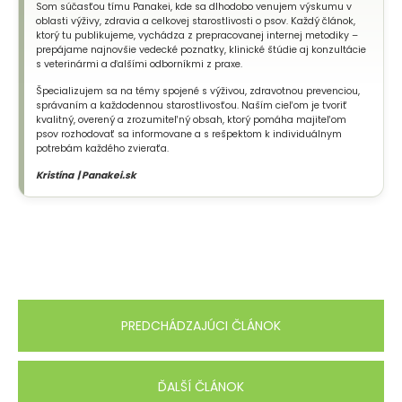
Som súčasťou tímu Panakei, kde sa dlhodobo venujem výskumu v
oblasti výživy, zdravia a celkovej starostlivosti o psov. Každý článok,
ktorý tu publikujeme, vychádza z prepracovanej internej metodiky –
prepájame najnovšie vedecké poznatky, klinické štúdie aj konzultácie
s veterinármi a ďalšími odborníkmi z praxe.
Špecializujem sa na témy spojené s výživou, zdravotnou prevenciou,
správaním a každodennou starostlivosťou. Naším cieľom je tvoriť
kvalitný, overený a zrozumiteľný obsah, ktorý pomáha majiteľom
psov rozhodovať sa informovane a s rešpektom k individuálnym
potrebám každého zvieraťa.
Kristína | Panakei.sk
PREDCHÁDZAJÚCI ČLÁNOK
ĎALŠÍ ČLÁNOK