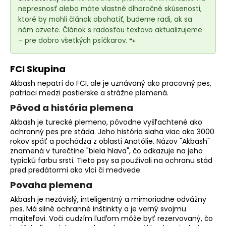
e
nepresnosť alebo máte vlastné dlhoročné skúsenosti,
t
ktoré by mohli článok obohatiť, budeme radi, ak sa
e
nám ozvete. Článok s radosťou textovo aktualizujeme
n
– pre dobro všetkých psíčkarov. 🐾
á
j
FCI Skupina
s
Akbash nepatrí do FCI, ale je uznávaný ako
pracovný pes
,
ť
patriaci medzi pastierske a strážne plemená.
?
Pôvod a história plemena
Akbash je turecké
plemeno
, pôvodne vyšľachtené ako
ochranný pes pre stáda. Jeho história siaha viac ako 3000
rokov späť a pochádza z oblasti Anatólie. Názov "Akbash"
znamená v turečtine "biela hlava", čo odkazuje na jeho
HĽADAŤ
typickú farbu srsti. Tieto psy sa používali na ochranu stád
pred predátormi ako vlci či medvede.
Povaha plemena
Akbash je nezávislý, inteligentný a mimoriadne odvážny
O
pes. Má silné ochranné inštinkty a je verný svojmu
d
majiteľovi. Voči cudzím ľuďom môže byť rezervovaný, čo
p