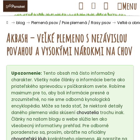
K
Prejsť
Hľadať
Nákupný
Menu
Prihlásenie
na
o
obsah
košík
Späť
Späť
š
Domov
blog
Plemená psov / Psie plemená / Rasy psov
Veľké a obr
í
Akbash – veľké plemeno s nezávislou
k
povahou a vysokými nárokmi na chov
Č
o
Upozornenie:
Tento obsah má čisto informačný
p
charakter. Všetky naše články a informácie berte ako
o
priateľského sprievodcu v psíčkarskom svete. Robíme
t
maximum pre to, aby boli informácie presné a
r
zrozumiteľné, no nie sme odborná kynologická
encyklopédia. Môže sa teda stať, že niektoré detaily
e
daného plemena vidia skúsení
chovatelia
trochu inak.
b
Články na našom blogu a webe slúžia len ako
u
všeobecný informatívny prehľad. Pre odborné
j
poradenstvo sa, prosím, obráťte na oficiálny
chovateľský klub
konkrétneho plemena. Ak narazíte na