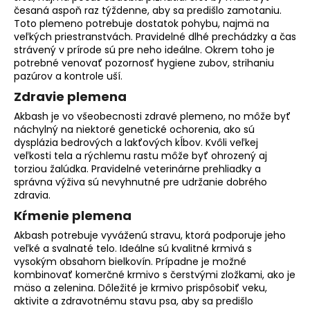
česaná aspoň raz týždenne, aby sa predišlo zamotaniu.
Toto plemeno potrebuje dostatok pohybu, najmä na
veľkých priestranstvách. Pravidelné dlhé prechádzky a čas
strávený v prírode sú pre neho ideálne. Okrem toho je
potrebné venovať pozornosť hygiene zubov, strihaniu
pazúrov a kontrole uší.
Zdravie plemena
Akbash je vo všeobecnosti zdravé plemeno, no môže byť
náchylný na niektoré
genetické ochorenia
, ako sú
dysplázia bedrových a lakťových kĺbov. Kvôli veľkej
veľkosti tela a rýchlemu rastu môže byť ohrozený aj
torziou žalúdka. Pravidelné veterinárne prehliadky a
správna výživa sú nevyhnutné pre udržanie dobrého
zdravia.
Kŕmenie plemena
Akbash potrebuje vyváženú stravu, ktorá podporuje jeho
veľké a svalnaté telo. Ideálne sú kvalitné krmivá s
vysokým obsahom bielkovín. Prípadne je možné
kombinovať komerčné krmivo s čerstvými zložkami, ako je
mäso a zelenina. Dôležité je krmivo prispôsobiť veku,
aktivite a zdravotnému stavu psa, aby sa predišlo