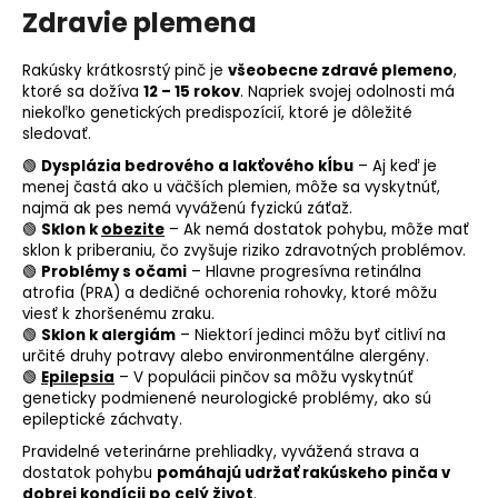
Zdravie plemena
Rakúsky krátkosrstý pinč je
všeobecne zdravé plemeno
,
ktoré sa dožíva
12 – 15 rokov
. Napriek svojej odolnosti má
niekoľko genetických predispozícií, ktoré je dôležité
sledovať.
🟢
Dysplázia bedrového a lakťového kĺbu
– Aj keď je
menej častá ako u väčších plemien, môže sa vyskytnúť,
najmä ak pes nemá vyváženú fyzickú záťaž.
🟢
Sklon k
obezite
– Ak nemá dostatok pohybu, môže mať
sklon k priberaniu, čo zvyšuje riziko zdravotných problémov.
🟢
Problémy s očami
– Hlavne progresívna retinálna
atrofia (
PRA
) a dedičné ochorenia rohovky, ktoré môžu
viesť k zhoršenému zraku.
🟢
Sklon k alergiám
– Niektorí jedinci môžu byť citliví na
určité druhy potravy alebo environmentálne alergény.
🟢
Epilepsia
– V populácii pinčov sa môžu vyskytnúť
geneticky podmienené neurologické problémy, ako sú
epileptické záchvaty.
Pravidelné veterinárne prehliadky, vyvážená strava a
dostatok pohybu
pomáhajú udržať rakúskeho pinča v
dobrej kondícii po celý život
.