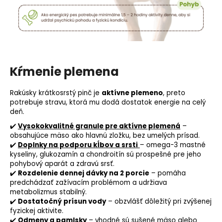
Kŕmenie plemena
Rakúsky krátkosrstý pinč je
aktívne plemeno
, preto
potrebuje stravu, ktorá mu dodá dostatok energie na celý
deň.
✔️
Vysokokvalitné granule pre aktívne plemená
–
obsahujúce mäso ako hlavnú zložku, bez umelých prísad.
✔️
Doplnky na podporu kĺbov a srsti
– omega-3 mastné
kyseliny,
glukozamín
a chondroitín sú prospešné pre jeho
pohybový aparát a zdravú srsť.
✔️
Rozdelenie dennej dávky na 2 porcie
– pomáha
predchádzať zažívacím problémom a udržiava
metabolizmus stabilný.
✔️
Dostatočný prísun vody
– obzvlášť dôležitý pri zvýšenej
fyzickej aktivite.
✔️
Odmeny a pamlsky
– vhodné sú sušené mäso alebo