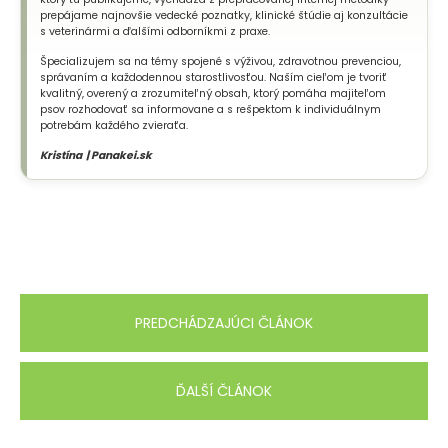
prepájame najnovšie vedecké poznatky, klinické štúdie aj konzultácie
s veterinármi a ďalšími odborníkmi z praxe.
Špecializujem sa na témy spojené s výživou, zdravotnou prevenciou,
správaním a každodennou starostlivosťou. Naším cieľom je tvoriť
kvalitný, overený a zrozumiteľný obsah, ktorý pomáha majiteľom
psov rozhodovať sa informovane a s rešpektom k individuálnym
potrebám každého zvieraťa.
Kristína | Panakei.sk
PREDCHÁDZAJÚCI ČLÁNOK
ĎALŠÍ ČLÁNOK