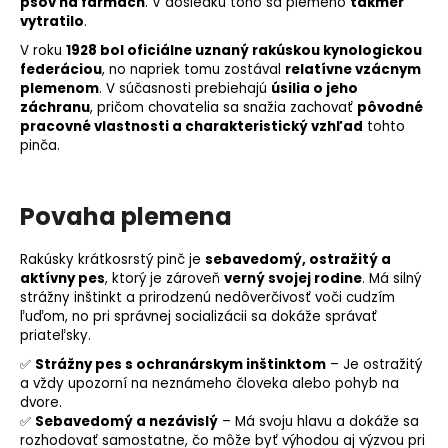
psov na farmách
. V dôsledku toho sa plemeno
takmer
vytratilo
.
V roku
1928 bol oficiálne uznaný rakúskou kynologickou
federáciou
, no napriek tomu zostával
relatívne vzácnym
plemenom
. V súčasnosti prebiehajú
úsilia o jeho
záchranu
, pričom chovatelia sa snažia zachovať
pôvodné
pracovné vlastnosti a charakteristický vzhľad
tohto
pinča.
Povaha plemena
Rakúsky krátkosrstý pinč je
sebavedomý, ostražitý a
aktívny pes
, ktorý je zároveň
verný svojej rodine
. Má silný
strážny inštinkt a prirodzenú nedôverčivosť voči cudzím
ľuďom, no pri správnej socializácii sa dokáže správať
priateľsky.
✅
Strážny pes s ochranárskym inštinktom
– Je ostražitý
a vždy upozorní na neznámeho človeka alebo pohyb na
dvore.
✅
Sebavedomý a nezávislý
– Má svoju hlavu a dokáže sa
rozhodovať samostatne, čo môže byť výhodou aj výzvou pri