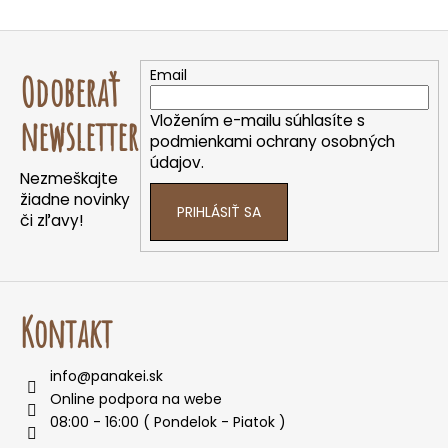
Z
á
Email
Odoberať
p
ä
Vložením e-mailu súhlasíte s
newsletter
t
podmienkami ochrany osobných
údajov.
i
Nezmeškajte
e
žiadne novinky
PRIHLÁSIŤ SA
či zľavy!
Kontakt
info
@
panakei.sk
Online podpora na webe
08:00 - 16:00 ( Pondelok - Piatok )