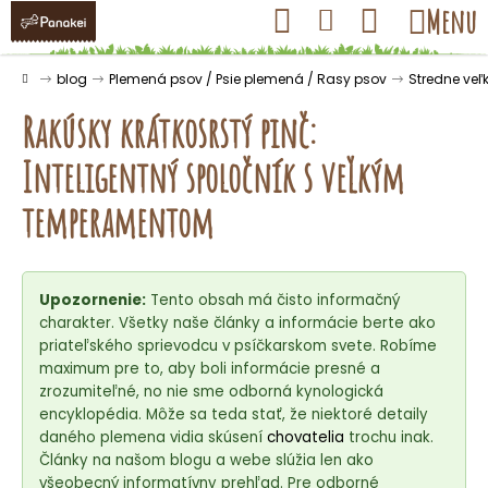
K
Prejsť
Hľadať
Nákupný
Menu
Prihlásenie
na
o
obsah
košík
Späť
Späť
š
Domov
blog
Plemená psov / Psie plemená / Rasy psov
Stredne veľ
í
Rakúsky krátkosrstý pinč:
k
Inteligentný spoločník s veľkým
Č
temperamentom
o
p
o
Upozornenie:
Tento obsah má čisto informačný
t
charakter. Všetky naše články a informácie berte ako
r
priateľského sprievodcu v psíčkarskom svete. Robíme
maximum pre to, aby boli informácie presné a
e
zrozumiteľné, no nie sme odborná kynologická
b
encyklopédia. Môže sa teda stať, že niektoré detaily
u
daného plemena vidia skúsení
chovatelia
trochu inak.
j
Články na našom blogu a webe slúžia len ako
všeobecný informatívny prehľad. Pre odborné