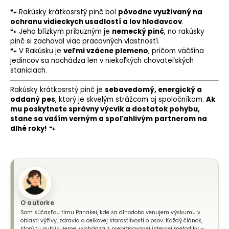
🐾 Rakúsky krátkosrstý pinč bol
pôvodne využívaný na
ochranu vidieckych usadlostí a lov hlodavcov
.
🐾 Jeho blízkym príbuzným je
nemecký pinč
, no rakúsky
pinč si zachoval viac pracovných vlastností.
🐾 V Rakúsku je
veľmi vzácne plemeno
, pričom väčšina
jedincov sa nachádza len v niekoľkých chovateľských
staniciach.
Rakúsky krátkosrstý pinč je
sebavedomý, energický a
oddaný pes
, ktorý je skvelým strážcom aj spoločníkom.
Ak
mu poskytnete správny výcvik a dostatok pohybu,
stane sa vaším verným a spoľahlivým partnerom na
dlhé roky!
🐾
O autorke
Som súčasťou tímu Panakei, kde sa dlhodobo venujem výskumu v
oblasti výživy, zdravia a celkovej starostlivosti o psov. Každý článok,
ktorý tu publikujeme, vychádza z prepracovanej internej metodiky –