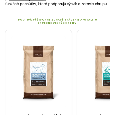
funkčné pochúťky, ktoré podporujú výcvik a zdravie chrupu.