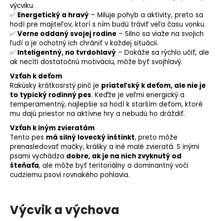
výcviku.
✅
Energetický a hravý
– Miluje pohyb a aktivity, preto sa
hodí pre majiteľov, ktorí s ním budú tráviť veľa času vonku.
✅
Verne oddaný svojej rodine
– Silno sa viaže na svojich
ľudí a je ochotný ich chrániť v každej situácii.
✅
Inteligentný, no tvrdohlavý
– Dokáže sa rýchlo učiť, ale
ak necíti dostatočnú motiváciu, môže byť svojhlavý.
Vzťah k deťom
Rakúsky krátkosrstý pinč je
priateľský k deťom, ale nie je
to typický rodinný pes
. Keďže je veľmi energický a
temperamentný, najlepšie sa hodí k starším deťom, ktoré
mu dajú priestor na aktívne hry a nebudú ho dráždiť.
Vzťah k iným zvieratám
Tento pes
má silný lovecký inštinkt
, preto môže
prenasledovať mačky, králiky a iné malé zvieratá. S inými
psami vychádza
dobre, ak je na nich zvyknutý od
šteňaťa
, ale môže byť
teritoriálny
a dominantný voči
cudziemu psovi rovnakého pohlavia.
Výcvik a výchova