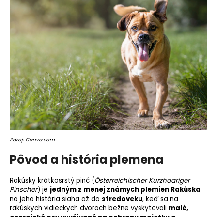
o
r
ú
č
a
m
e
Zdroj: Canva.com
Pôvod a história plemena
Rakúsky krátkosrstý pinč (
Österreichischer Kurzhaariger
Pinscher
) je
jedným z menej známych plemien Rakúska
,
no jeho história siaha až do
stredoveku
, keď sa na
rakúskych vidieckych dvoroch bežne vyskytovali
malé,