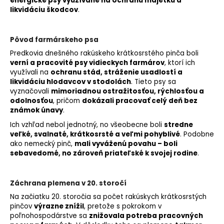
energické psy využívané na ochranu majetku a
likvidáciu škodcov
.
Pôvod farmárskeho psa
Predkovia dnešného rakúskeho krátkosrstého pinča boli
verní a pracovité psy vidieckych farmárov
, ktorí ich
využívali na
ochranu stád, stráženie usadlostí a
likvidáciu hlodavcov v stodolách
. Tieto psy sa
vyznačovali
mimoriadnou ostražitosťou, rýchlosťou a
odolnosťou
, pričom
dokázali pracovať celý deň bez
známok únavy
.
Ich vzhľad nebol jednotný, no všeobecne boli
stredne
veľké, svalnaté, krátkosrsté a veľmi pohyblivé
. Podobne
ako nemecký pinč,
mali vyváženú povahu – boli
sebavedomé, no zároveň priateľské k svojej rodine
.
Záchrana plemena v 20. storočí
Na začiatku 20. storočia sa počet rakúskych krátkosrstých
pinčov
výrazne znížil
, pretože s pokrokom v
poľnohospodárstve sa
znižovala potreba pracovných