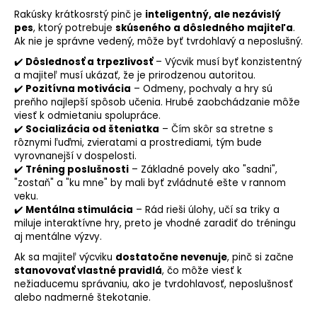
Rakúsky krátkosrstý pinč je
inteligentný, ale nezávislý
pes
, ktorý potrebuje
skúseného a dôsledného majiteľa
.
Ak nie je správne vedený, môže byť tvrdohlavý a neposlušný.
✔️
Dôslednosť a trpezlivosť
– Výcvik musí byť konzistentný
a majiteľ musí ukázať, že je prirodzenou autoritou.
✔️
Pozitívna
motivácia
– Odmeny, pochvaly a hry sú
preňho najlepší spôsob učenia. Hrubé zaobchádzanie môže
viesť k odmietaniu spolupráce.
✔️
Socializácia
od šteniatka
– Čím skôr sa stretne s
rôznymi ľuďmi, zvieratami a prostrediami, tým bude
vyrovnanejší v dospelosti.
✔️
Tréning poslušnosti
– Základné povely ako "sadni",
"zostaň" a "ku mne" by mali byť zvládnuté ešte v rannom
veku.
✔️
Mentálna stimulácia
– Rád rieši úlohy, učí sa triky a
miluje interaktívne hry, preto je vhodné zaradiť do tréningu
aj mentálne výzvy.
Ak sa majiteľ výcviku
dostatočne nevenuje
, pinč si začne
stanovovať vlastné pravidlá
, čo môže viesť k
nežiaducemu správaniu, ako je tvrdohlavosť, neposlušnosť
alebo nadmerné štekotanie.