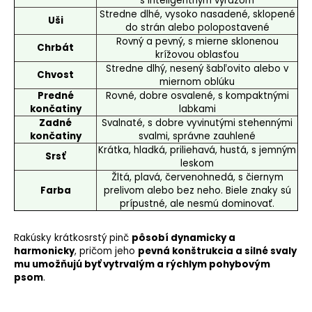
s inteligentným výrazom
Stredne dlhé, vysoko nasadené, sklopené
Uši
do strán alebo polopostavené
Rovný a pevný, s mierne sklonenou
Chrbát
krížovou oblasťou
Stredne dlhý, nesený šabľovito alebo v
Chvost
miernom oblúku
Predné
Rovné, dobre osvalené, s kompaktnými
končatiny
labkami
Zadné
Svalnaté, s dobre vyvinutými stehennými
končatiny
svalmi, správne zauhlené
Krátka, hladká, priliehavá, hustá, s jemným
Srsť
leskom
Žltá, plavá, červenohnedá, s čiernym
Farba
prelivom alebo bez neho.
Biele znaky
sú
prípustné, ale nesmú dominovať.
Rakúsky krátkosrstý pinč
pôsobí dynamicky a
harmonicky
, pričom jeho
pevná konštrukcia a silné svaly
mu umožňujú byť vytrvalým a rýchlym pohybovým
psom
.