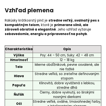
Vzhľad plemena
Rakúsky krátkosrstý pinč je
stredne veľký, svalnatý pes s
kompaktným telom
, ktoré je
primerane silné, ale
zároveň obratné a elegantné
. Jeho vzhľad vyžaruje
sebavedomie, energiu a pripravenosť na pohyb
.
Charakteristika
Opis
Výška
Psy: 44 – 50 cm, Suky: 42 – 48 cm
Hmotnosť
12 – 18 kg
Mierne obdĺžnikové, pevne osvalené, ale
Telo
nie ťažké
Stredne veľká, so zreteľne definovaným
Hlava
stopom
Klinovitá, dobre vyvážená s lebkou,
Papuľa
stredne dlhá
Čierny, dobre vyvinutý, so širokými
Ňufák
nosnými dierkami
Stredne veľké, oválne, tmavohnedej farby,
Oči