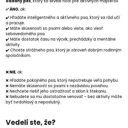
oddaný pes
, ktorý sa skvele hodí pre aktívnych majiteľov.
✅ ÁNO
, ak:
✔️ Hľadáte inteligentného a aktívneho psa, ktorý sa rád učí
a pracuje.
✔️ Máte skúsenosti so psami alebo viete, ako viesť
sebavedomého psa.
✔️ Máte dostatok času na výcvik, prechádzky a mentálne
aktivity.
✔️ Chcete strážneho psa, ktorý je zároveň dobrým rodinným
spoločníkom.
❌ NIE
, ak:
❌ Hľadáte pokojného psa, ktorý nepotrebuje veľa pohybu.
❌ Nemáte skúsenosti so psami s nezávislou povahou.
❌ Nechcete riešiť jeho ostražitosť a sklon k štekaniu.
❌ Nebudete sa mu dostatočne venovať – bez aktivity môže
byť tvrdohlavý a neposlušný.
Vedeli ste, že?