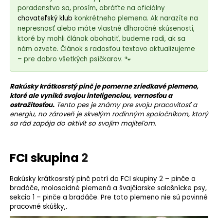
e
poradenstvo sa, prosím, obráťte na oficiálny
t
chovateľský klub
konkrétneho plemena. Ak narazíte na
e
nepresnosť alebo máte vlastné dlhoročné skúsenosti,
n
ktoré by mohli článok obohatiť, budeme radi, ak sa
nám ozvete. Článok s radosťou textovo aktualizujeme
á
– pre dobro všetkých psíčkarov. 🐾
j
s
Rakúsky krátkosrstý pinč je pomerne zriedkavé
plemeno
,
ť
ktoré ale vyniká svojou inteligenciou, vernosťou a
?
ostražitosťou.
Tento pes je známy pre svoju pracovitosť a
energiu, no zároveň je skvelým rodinným spoločníkom, ktorý
sa rád zapája do aktivít so svojím majiteľom.
HĽADAŤ
FCI skupina
2
Rakúsky krátkosrstý pinč patrí do FCI skupiny 2 – pinče a
bradáče, molosoidné plemená a švajčiarske salašnícke psy,
O
sekcia 1 – pinče a bradáče. Pre toto plemeno nie sú povinné
d
pracovné skúšky,.
p